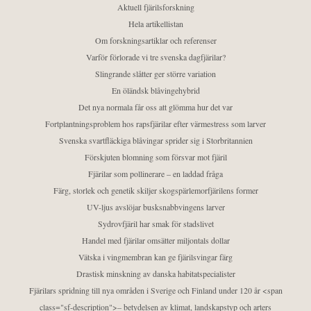
Aktuell fjärilsforskning
Hela artikellistan
Om forskningsartiklar och referenser
Varför förlorade vi tre svenska dagfjärilar?
Slingrande slåtter ger större variation
En öländsk blåvingehybrid
Det nya normala får oss att glömma hur det var
Fortplantningsproblem hos rapsfjärilar efter värmestress som larver
Svenska svartfläckiga blåvingar sprider sig i Storbritannien
Förskjuten blomning som försvar mot fjäril
Fjärilar som pollinerare – en laddad fråga
Färg, storlek och genetik skiljer skogspärlemorfjärilens former
UV-ljus avslöjar busksnabbvingens larver
Sydrovfjäril har smak för stadslivet
Handel med fjärilar omsätter miljontals dollar
Vätska i vingmembran kan ge fjärilsvingar färg
Drastisk minskning av danska habitatspecialister
Fjärilars spridning till nya områden i Sverige och Finland under 120 år <span
class="sf-description">– betydelsen av klimat, landskapstyp och arters