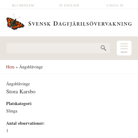
Hoppa till huvudinnehåll
BLI MEDLEM
IN ENGLISH
LOGGA IN
Sökformulär
Hem
» Ängsblåvinge
Ängsblåvinge
Stora Karsbo
Platskategori:
Slinga
Antal observationer:
1