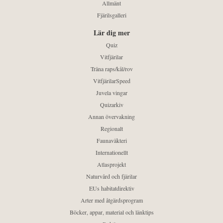
Allmänt
Fjärilsgalleri
Lär dig mer
Quiz
Vitfjärilar
Träna raps/kål/rov
VitfjärilarSpeed
Juvela vingar
Quizarkiv
Annan övervakning
Regionalt
Faunaväkteri
Internationellt
Atlasprojekt
Naturvård och fjärilar
EUs habitatdirektiv
Arter med åtgärdsprogram
Böcker, appar, material och länktips