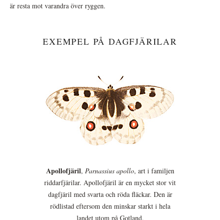
är resta mot varandra över ryggen.
EXEMPEL PÅ DAGFJÄRILAR
Apollofjäril
,
Parnassius apollo
, art i familjen
riddarfjärilar. Apollofjäril är en mycket stor vit
dagfjäril med svarta och röda fläckar. Den är
rödlistad eftersom den minskar starkt i hela
landet utom på Gotland.