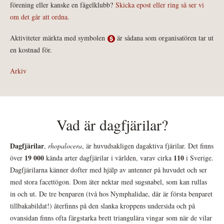
förening eller kanske en fågelklubb?
Skicka epost eller ring så ser vi
om det går att ordna.
Aktiviteter märkta med symbolen
är sådana som organisatören tar ut
en kostnad för.
Arkiv
Vad är dagfjärilar?
Dagfjärilar
,
rhopalocera
, är huvudsakligen dagaktiva fjärilar. Det finns
19 000
110
över
kända arter dagfjärilar i världen, varav cirka
i Sverige.
Dagfjärilarna känner dofter med hjälp av antenner på huvudet och ser
med stora facettögon. Dom äter nektar med sugsnabel, som kan rullas
in och ut. De tre benparen (två hos Nymphalidae, där är första benparet
tillbakabildat!) återfinns på den slanka kroppens undersida och på
ovansidan finns ofta färgstarka brett triangulära vingar som när de vilar