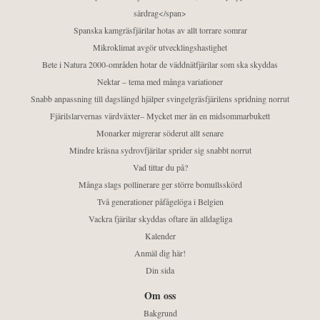
särdrag</span>
Spanska kamgräsfjärilar hotas av allt torrare somrar
Mikroklimat avgör utvecklingshastighet
Bete i Natura 2000-områden hotar de väddnätfjärilar som ska skyddas
Nektar – tema med många variationer
Snabb anpassning till dagslängd hjälper svingelgräsfjärilens spridning norrut
Fjärilslarvernas värdväxter– Mycket mer än en midsommarbukett
Monarker migrerar söderut allt senare
Mindre kräsna sydrovfjärilar sprider sig snabbt norrut
Vad tittar du på?
Många slags pollinerare ger större bomullsskörd
Två generationer påfågelöga i Belgien
Vackra fjärilar skyddas oftare än alldagliga
Kalender
Anmäl dig här!
Din sida
Om oss
Bakgrund