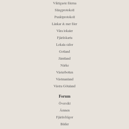
Viktigaste filerna
Slingprotokoll
Punktprotokoll
Länkar & mer filer
Våra lokaler
Fjärilskarta
Lokala sidor
Gotland
Jämtland
Närke
Västerbotten
Västmanland
Västra Götaland
Forum
Översikt
Ämnen
Fjärilsfrågor
Bilder