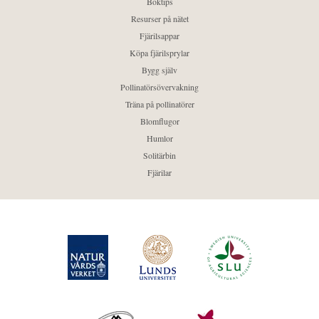
Boktips
Resurser på nätet
Fjärilsappar
Köpa fjärilsprylar
Bygg själv
Pollinatörsövervakning
Träna på pollinatörer
Blomflugor
Humlor
Solitärbin
Fjärilar