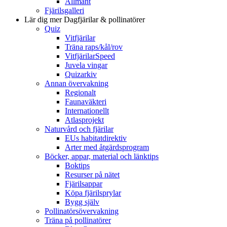
Allmänt
Fjärilsgalleri
Lär dig mer
Dagfjärilar & pollinatörer
Quiz
Vitfjärilar
Träna raps/kål/rov
VitfjärilarSpeed
Juvela vingar
Quizarkiv
Annan övervakning
Regionalt
Faunaväkteri
Internationellt
Atlasprojekt
Naturvård och fjärilar
EUs habitatdirektiv
Arter med åtgärdsprogram
Böcker, appar, material och länktips
Boktips
Resurser på nätet
Fjärilsappar
Köpa fjärilsprylar
Bygg själv
Pollinatörsövervakning
Träna på pollinatörer