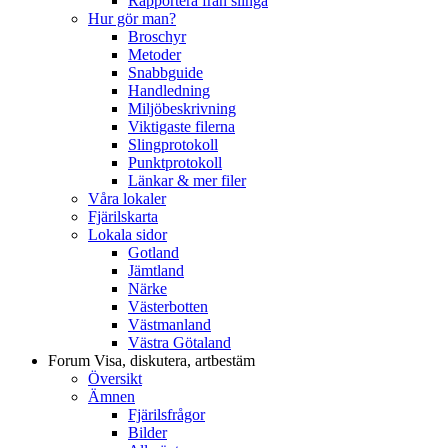
Rapportera från slinga
Hur gör man?
Broschyr
Metoder
Snabbguide
Handledning
Miljöbeskrivning
Viktigaste filerna
Slingprotokoll
Punktprotokoll
Länkar & mer filer
Våra lokaler
Fjärilskarta
Lokala sidor
Gotland
Jämtland
Närke
Västerbotten
Västmanland
Västra Götaland
Forum
Visa, diskutera, artbestäm
Översikt
Ämnen
Fjärilsfrågor
Bilder