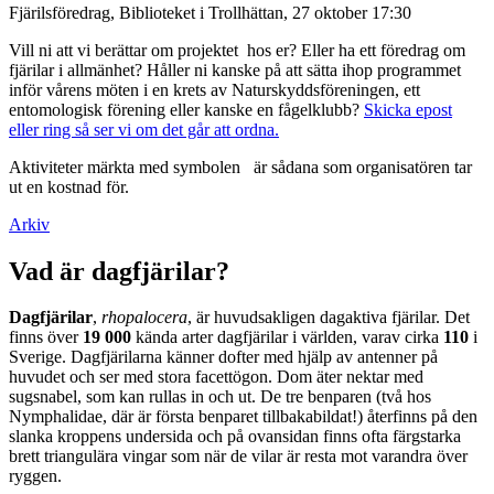
Fjärilsföredrag, Biblioteket i Trollhättan, 27 oktober 17:30
Vill ni att vi berättar om projektet hos er? Eller ha ett föredrag om
fjärilar i allmänhet? Håller ni kanske på att sätta ihop programmet
inför vårens möten i en krets av Naturskyddsföreningen, ett
entomologisk förening eller kanske en fågelklubb?
Skicka epost
eller ring så ser vi om det går att ordna.
Aktiviteter märkta med symbolen
är sådana som organisatören tar
ut en kostnad för.
Arkiv
Vad är dagfjärilar?
Dagfjärilar
,
rhopalocera
, är huvudsakligen dagaktiva fjärilar. Det
finns över
19 000
kända arter dagfjärilar i världen, varav cirka
110
i
Sverige. Dagfjärilarna känner dofter med hjälp av antenner på
huvudet och ser med stora facettögon. Dom äter nektar med
sugsnabel, som kan rullas in och ut. De tre benparen (två hos
Nymphalidae, där är första benparet tillbakabildat!) återfinns på den
slanka kroppens undersida och på ovansidan finns ofta färgstarka
brett triangulära vingar som när de vilar är resta mot varandra över
ryggen.