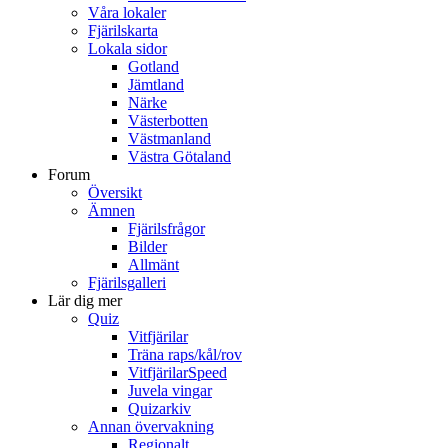
Våra lokaler
Fjärilskarta
Lokala sidor
Gotland
Jämtland
Närke
Västerbotten
Västmanland
Västra Götaland
Forum
Översikt
Ämnen
Fjärilsfrågor
Bilder
Allmänt
Fjärilsgalleri
Lär dig mer
Quiz
Vitfjärilar
Träna raps/kål/rov
VitfjärilarSpeed
Juvela vingar
Quizarkiv
Annan övervakning
Regionalt