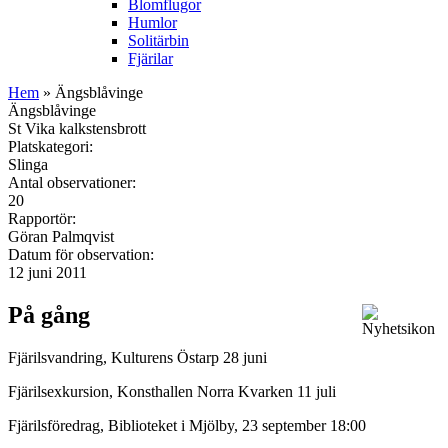
Blomflugor
Humlor
Solitärbin
Fjärilar
Hem
» Ängsblåvinge
Ängsblåvinge
St Vika kalkstensbrott
Platskategori:
Slinga
Antal observationer:
20
Rapportör:
Göran Palmqvist
Datum för observation:
12 juni 2011
På gång
Fjärilsvandring, Kulturens Östarp 28 juni
Fjärilsexkursion, Konsthallen Norra Kvarken 11 juli
Fjärilsföredrag, Biblioteket i Mjölby, 23 september 18:00