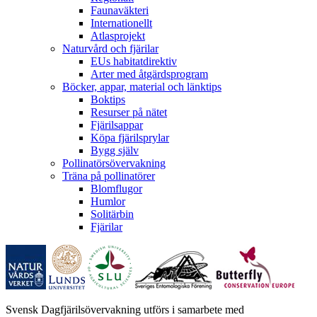
Faunaväkteri
Internationellt
Atlasprojekt
Naturvård och fjärilar
EUs habitatdirektiv
Arter med åtgärdsprogram
Böcker, appar, material och länktips
Boktips
Resurser på nätet
Fjärilsappar
Köpa fjärilsprylar
Bygg själv
Pollinatörsövervakning
Träna på pollinatörer
Blomflugor
Humlor
Solitärbin
Fjärilar
Svensk Dagfjärilsövervakning utförs i samarbete med