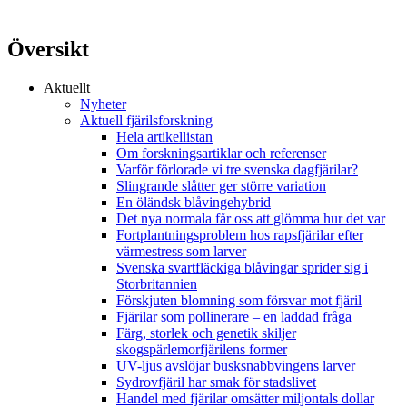
Översikt
Aktuellt
Nyheter
Aktuell fjärilsforskning
Hela artikellistan
Om forskningsartiklar och referenser
Varför förlorade vi tre svenska dagfjärilar?
Slingrande slåtter ger större variation
En öländsk blåvingehybrid
Det nya normala får oss att glömma hur det var
Fortplantningsproblem hos rapsfjärilar efter
värmestress som larver
Svenska svartfläckiga blåvingar sprider sig i
Storbritannien
Förskjuten blomning som försvar mot fjäril
Fjärilar som pollinerare – en laddad fråga
Färg, storlek och genetik skiljer
skogspärlemorfjärilens former
UV-ljus avslöjar busksnabbvingens larver
Sydrovfjäril har smak för stadslivet
Handel med fjärilar omsätter miljontals dollar