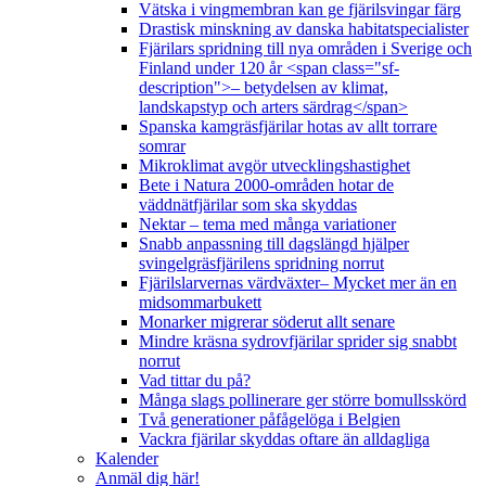
Vätska i vingmembran kan ge fjärilsvingar färg
Drastisk minskning av danska habitatspecialister
Fjärilars spridning till nya områden i Sverige och
Finland under 120 år <span class="sf-
description">– betydelsen av klimat,
landskapstyp och arters särdrag</span>
Spanska kamgräsfjärilar hotas av allt torrare
somrar
Mikroklimat avgör utvecklingshastighet
Bete i Natura 2000-områden hotar de
väddnätfjärilar som ska skyddas
Nektar – tema med många variationer
Snabb anpassning till dagslängd hjälper
svingelgräsfjärilens spridning norrut
Fjärilslarvernas värdväxter– Mycket mer än en
midsommarbukett
Monarker migrerar söderut allt senare
Mindre kräsna sydrovfjärilar sprider sig snabbt
norrut
Vad tittar du på?
Många slags pollinerare ger större bomullsskörd
Två generationer påfågelöga i Belgien
Vackra fjärilar skyddas oftare än alldagliga
Kalender
Anmäl dig här!