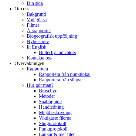
Din sida
Om oss
Bakgrund
Vad gör vi
Filmer
Årsrapporter
Biogeografisk uppföljning
Nyhetsbrev
In English
Butterfly Indicators
Kontakta oss
Övervakningen
Rapportera
Rapportera från punktlokal
Rapportera från slinga
Hur gör man?
Broschyr
Metoder
Snabbguide
Handledning
Miljöbeskrivning
Viktigaste filerna
Slingprotokoll
Punktprotokoll
Länkar & mer filer