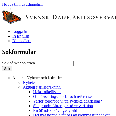
Hoppa till huvudinnehåll
Logga in
In English
Bli medlem
Sökformulär
Sök på webbplatsen
Aktuellt
Nyheter och kalender
Nyheter
Aktuell fjärilsforskning
Hela artikellistan
Om forskningsartiklar och referenser
Varför förlorade vi tre svenska dagfjärilar?
Slingrande slåtter ger större variation
En öländsk blåvingehybrid
Det nya normala får oss att glömma hur det var