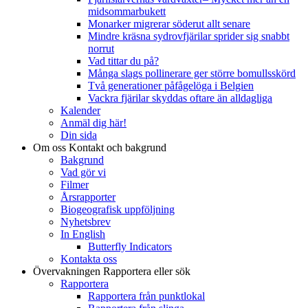
midsommarbukett
Monarker migrerar söderut allt senare
Mindre kräsna sydrovfjärilar sprider sig snabbt
norrut
Vad tittar du på?
Många slags pollinerare ger större bomullsskörd
Två generationer påfågelöga i Belgien
Vackra fjärilar skyddas oftare än alldagliga
Kalender
Anmäl dig här!
Din sida
Om oss
Kontakt och bakgrund
Bakgrund
Vad gör vi
Filmer
Årsrapporter
Biogeografisk uppföljning
Nyhetsbrev
In English
Butterfly Indicators
Kontakta oss
Övervakningen
Rapportera eller sök
Rapportera
Rapportera från punktlokal