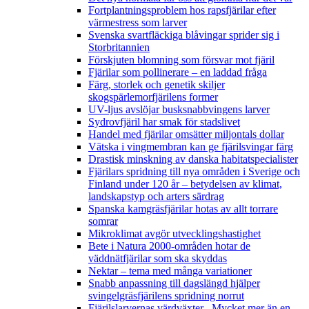
Fortplantningsproblem hos rapsfjärilar efter
värmestress som larver
Svenska svartfläckiga blåvingar sprider sig i
Storbritannien
Förskjuten blomning som försvar mot fjäril
Fjärilar som pollinerare – en laddad fråga
Färg, storlek och genetik skiljer
skogspärlemorfjärilens former
UV-ljus avslöjar busksnabbvingens larver
Sydrovfjäril har smak för stadslivet
Handel med fjärilar omsätter miljontals dollar
Vätska i vingmembran kan ge fjärilsvingar färg
Drastisk minskning av danska habitatspecialister
Fjärilars spridning till nya områden i Sverige och
Finland under 120 år
– betydelsen av klimat,
landskapstyp och arters särdrag
Spanska kamgräsfjärilar hotas av allt torrare
somrar
Mikroklimat avgör utvecklingshastighet
Bete i Natura 2000-områden hotar de
väddnätfjärilar som ska skyddas
Nektar – tema med många variationer
Snabb anpassning till dagslängd hjälper
svingelgräsfjärilens spridning norrut
Fjärilslarvernas värdväxter– Mycket mer än en