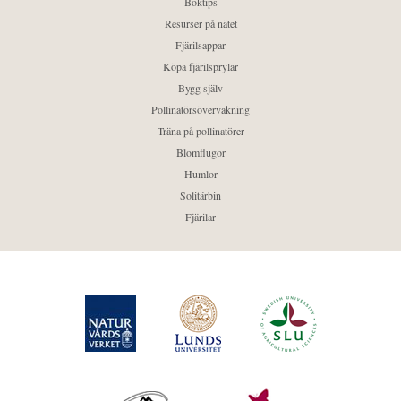
Boktips
Resurser på nätet
Fjärilsappar
Köpa fjärilsprylar
Bygg själv
Pollinatörsövervakning
Träna på pollinatörer
Blomflugor
Humlor
Solitärbin
Fjärilar