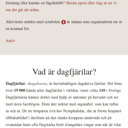
förening eller kanske en fågelklubb?
Skicka epost eller ring så ser vi
om det går att ordna.
Aktiviteter märkta med symbolen
är sådana som organisatören tar ut
en kostnad för.
Arkiv
Vad är dagfjärilar?
Dagfjärilar
,
rhopalocera
, är huvudsakligen dagaktiva fjärilar. Det finns
19 000
110
över
kända arter dagfjärilar i världen, varav cirka
i Sverige.
Dagfjärilarna känner dofter med hjälp av antenner på huvudet och ser
med stora facettögon. Dom äter nektar med sugsnabel, som kan rullas
in och ut. De tre benparen (två hos Nymphalidae, där är första benparet
tillbakabildat!) återfinns på den slanka kroppens undersida och på
ovansidan finns ofta färgstarka brett triangulära vingar som när de vilar