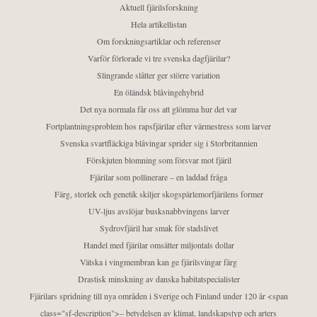
Aktuell fjärilsforskning
Hela artikellistan
Om forskningsartiklar och referenser
Varför förlorade vi tre svenska dagfjärilar?
Slingrande slåtter ger större variation
En öländsk blåvingehybrid
Det nya normala får oss att glömma hur det var
Fortplantningsproblem hos rapsfjärilar efter värmestress som larver
Svenska svartfläckiga blåvingar sprider sig i Storbritannien
Förskjuten blomning som försvar mot fjäril
Fjärilar som pollinerare – en laddad fråga
Färg, storlek och genetik skiljer skogspärlemorfjärilens former
UV-ljus avslöjar busksnabbvingens larver
Sydrovfjäril har smak för stadslivet
Handel med fjärilar omsätter miljontals dollar
Vätska i vingmembran kan ge fjärilsvingar färg
Drastisk minskning av danska habitatspecialister
Fjärilars spridning till nya områden i Sverige och Finland under 120 år <span
class="sf-description">– betydelsen av klimat, landskapstyp och arters