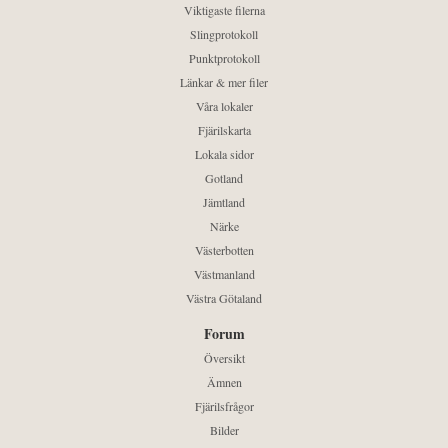
Viktigaste filerna
Slingprotokoll
Punktprotokoll
Länkar & mer filer
Våra lokaler
Fjärilskarta
Lokala sidor
Gotland
Jämtland
Närke
Västerbotten
Västmanland
Västra Götaland
Forum
Översikt
Ämnen
Fjärilsfrågor
Bilder