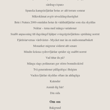
särdrag</span>
Spanska kamgräsfjärilar hotas av allt torrare somrar
Mikroklimat avgör utvecklingshastighet
Bete i Natura 2000-områden hotar de väddnätfjärilar som ska skyddas
Nektar – tema med många variationer
Snabb anpassning till dagslängd hjälper svingelgräsfjärilens spridning norrut
Fjärilslarvernas värdväxter– Mycket mer än en midsommarbukett
Monarker migrerar söderut allt senare
Mindre kräsna sydrovfjärilar sprider sig snabbt norrut
Vad tittar du på?
Många slags pollinerare ger större bomullsskörd
Två generationer påfågelöga i Belgien
Vackra fjärilar skyddas oftare än alldagliga
Kalender
Anmäl dig här!
Din sida
Om oss
Bakgrund