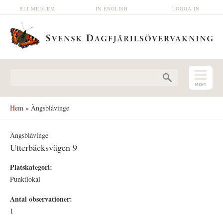
Hoppa till huvudinnehåll
BLI MEDLEM
IN ENGLISH
LOGGA IN
Sökformulär
Hem
» Ängsblåvinge
Ängsblåvinge
Utterbäcksvägen 9
Platskategori:
Punktlokal
Antal observationer:
1