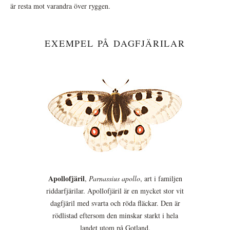
är resta mot varandra över ryggen.
EXEMPEL PÅ DAGFJÄRILAR
Apollofjäril
,
Parnassius apollo
, art i familjen
riddarfjärilar. Apollofjäril är en mycket stor vit
dagfjäril med svarta och röda fläckar. Den är
rödlistad eftersom den minskar starkt i hela
landet utom på Gotland.