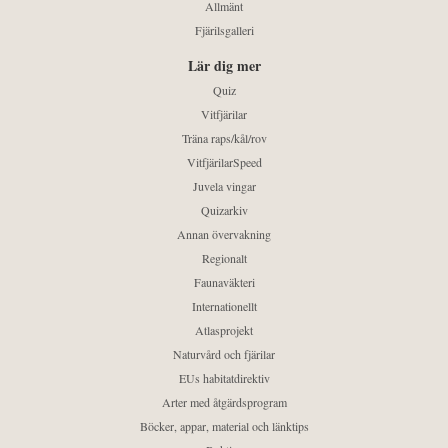
Allmänt
Fjärilsgalleri
Lär dig mer
Quiz
Vitfjärilar
Träna raps/kål/rov
VitfjärilarSpeed
Juvela vingar
Quizarkiv
Annan övervakning
Regionalt
Faunaväkteri
Internationellt
Atlasprojekt
Naturvård och fjärilar
EUs habitatdirektiv
Arter med åtgärdsprogram
Böcker, appar, material och länktips