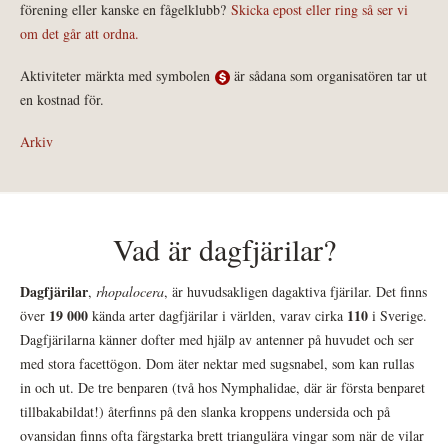
förening eller kanske en fågelklubb?
Skicka epost eller ring så ser vi
om det går att ordna.
Aktiviteter märkta med symbolen
är sådana som organisatören tar ut
en kostnad för.
Arkiv
Vad är dagfjärilar?
Dagfjärilar
,
rhopalocera
, är huvudsakligen dagaktiva fjärilar. Det finns
19 000
110
över
kända arter dagfjärilar i världen, varav cirka
i Sverige.
Dagfjärilarna känner dofter med hjälp av antenner på huvudet och ser
med stora facettögon. Dom äter nektar med sugsnabel, som kan rullas
in och ut. De tre benparen (två hos Nymphalidae, där är första benparet
tillbakabildat!) återfinns på den slanka kroppens undersida och på
ovansidan finns ofta färgstarka brett triangulära vingar som när de vilar