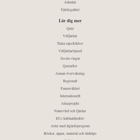
Allmänt
Fjärilsgalleri
Lär dig mer
Quiz
Vitfjärilar
Träna raps/kål/rov
VitfjärilarSpeed
Juvela vingar
Quizarkiv
Annan övervakning
Regionalt
Faunaväkteri
Internationellt
Atlasprojekt
Naturvård och fjärilar
EUs habitatdirektiv
Arter med åtgärdsprogram
Böcker, appar, material och länktips