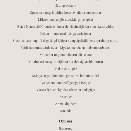
särdrag</span>
Spanska kamgräsfjärilar hotas av allt torrare somrar
Mikroklimat avgör utvecklingshastighet
Bete i Natura 2000-områden hotar de väddnätfjärilar som ska skyddas
Nektar – tema med många variationer
Snabb anpassning till dagslängd hjälper svingelgräsfjärilens spridning norrut
Fjärilslarvernas värdväxter– Mycket mer än en midsommarbukett
Monarker migrerar söderut allt senare
Mindre kräsna sydrovfjärilar sprider sig snabbt norrut
Vad tittar du på?
Många slags pollinerare ger större bomullsskörd
Två generationer påfågelöga i Belgien
Vackra fjärilar skyddas oftare än alldagliga
Kalender
Anmäl dig här!
Din sida
Om oss
Bakgrund