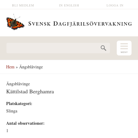
Hoppa till huvudinnehåll
BLI MEDLEM
IN ENGLISH
LOGGA IN
Sökformulär
Hem
» Ängsblåvinge
Ängsblåvinge
Kättilstad Berghamra
Platskategori:
Slinga
Antal observationer:
1