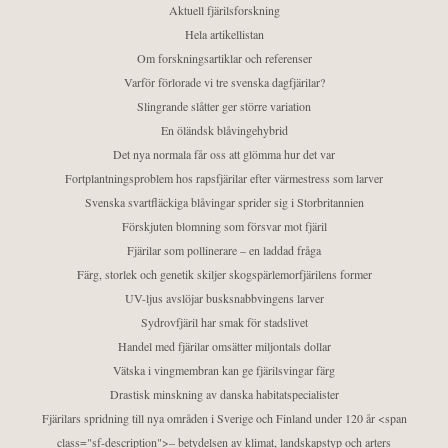
Aktuell fjärilsforskning
Hela artikellistan
Om forskningsartiklar och referenser
Varför förlorade vi tre svenska dagfjärilar?
Slingrande slåtter ger större variation
En öländsk blåvingehybrid
Det nya normala får oss att glömma hur det var
Fortplantningsproblem hos rapsfjärilar efter värmestress som larver
Svenska svartfläckiga blåvingar sprider sig i Storbritannien
Förskjuten blomning som försvar mot fjäril
Fjärilar som pollinerare – en laddad fråga
Färg, storlek och genetik skiljer skogspärlemorfjärilens former
UV-ljus avslöjar busksnabbvingens larver
Sydrovfjäril har smak för stadslivet
Handel med fjärilar omsätter miljontals dollar
Vätska i vingmembran kan ge fjärilsvingar färg
Drastisk minskning av danska habitatspecialister
Fjärilars spridning till nya områden i Sverige och Finland under 120 år <span
class="sf-description">– betydelsen av klimat, landskapstyp och arters