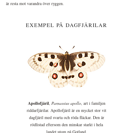
är resta mot varandra över ryggen.
EXEMPEL PÅ DAGFJÄRILAR
Apollofjäril
,
Parnassius apollo
, art i familjen
riddarfjärilar. Apollofjäril är en mycket stor vit
dagfjäril med svarta och röda fläckar. Den är
rödlistad eftersom den minskar starkt i hela
landet utom på Gotland.