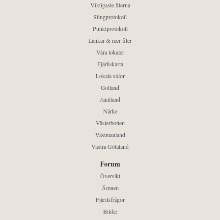
Viktigaste filerna
Slingprotokoll
Punktprotokoll
Länkar & mer filer
Våra lokaler
Fjärilskarta
Lokala sidor
Gotland
Jämtland
Närke
Västerbotten
Västmanland
Västra Götaland
Forum
Översikt
Ämnen
Fjärilsfrågor
Bilder