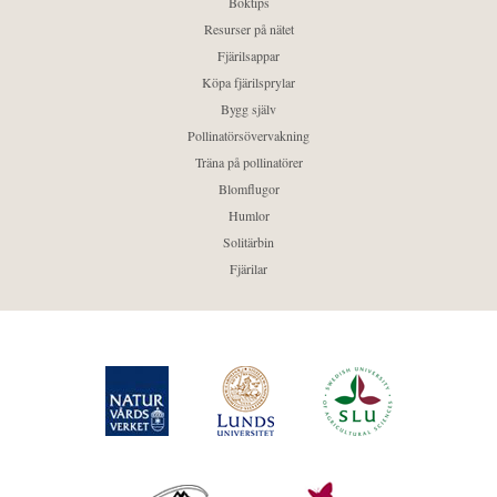
Boktips
Resurser på nätet
Fjärilsappar
Köpa fjärilsprylar
Bygg själv
Pollinatörsövervakning
Träna på pollinatörer
Blomflugor
Humlor
Solitärbin
Fjärilar