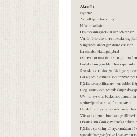
Aktuellt
Nyheter
Aktuell fjärilsforskning
Hela artikellistan
Om forskningsartiklar och referenser
Varför förlorade vi tre svenska dagfjäri
Slingrande slåtter ger större variation
En öländsk blåvingehybrid
Det nya normala får oss att glömma hur
Fortplantningsproblem hos rapsfjärilar 
Svenska svartfläckiga blåvingar sprider 
Förskjuten blomning som försvar mot fj
Fjärilar som pollinerare – en laddad frå
Färg, storlek och genetik skiljer skogs
UV-ljus avslöjar busksnabbvingens lar
Sydrovfjäril har smak för stadslivet
Handel med fjärilar omsätter miljontals 
Vätska i vingmembran kan ge fjärilsvin
Drastisk minskning av danska habitatsp
Fjärilars spridning till nya områden i
Spanska kamgräsfjärilar hotas av allt t