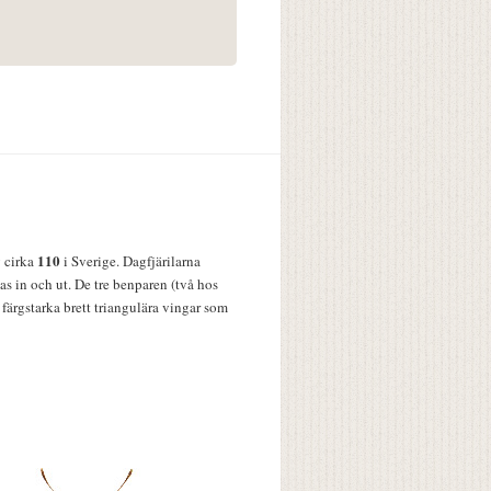
110
v cirka
i Sverige. Dagfjärilarna
s in och ut. De tre benparen (två hos
färgstarka brett triangulära vingar som