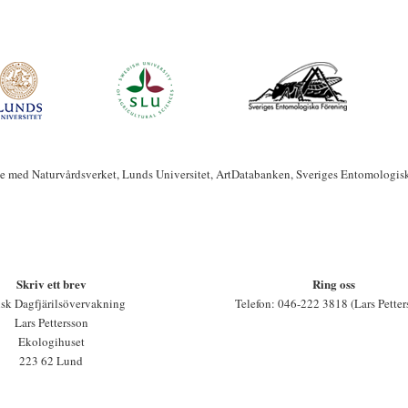
te med Naturvårdsverket, Lunds Universitet, ArtDatabanken, Sveriges Entomologis
Skriv ett brev
Ring oss
sk Dagfjärilsövervakning
Telefon: 046-222 3818 (Lars Petter
Lars Pettersson
Ekologihuset
223 62 Lund