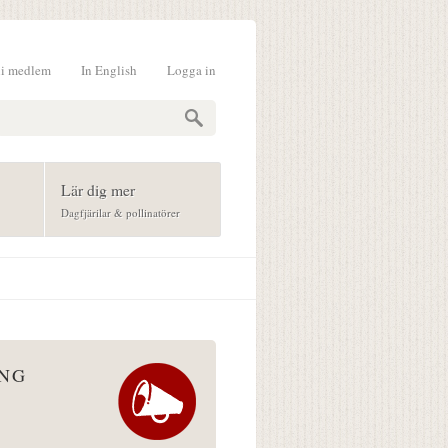
li medlem
In English
Logga in
formulär
Lär dig mer
Dagfjärilar & pollinatörer
ÅNG