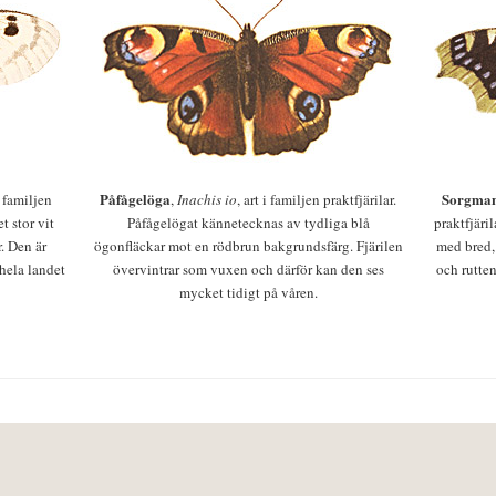
Påfågelöga
Sorgman
 i familjen
,
Inachis io
, art i familjen praktfjärilar.
t stor vit
Påfågelögat kännetecknas av tydliga blå
praktfjäri
r. Den är
ögonfläckar mot en rödbrun bakgrundsfärg. Fjärilen
med bred,
 hela landet
övervintrar som vuxen och därför kan den ses
och rutten
mycket tidigt på våren.