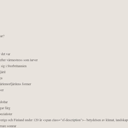
lar?
 det var
efter värmestress som larver
sig i Storbritannien
äril
ga
pärlemorfjärilens former
ver
dollar
gar färg
ecialister
 Sverige och Finland under 120 år <span class="sf-description">– betydelsen av klimat, landska
orrare somrar