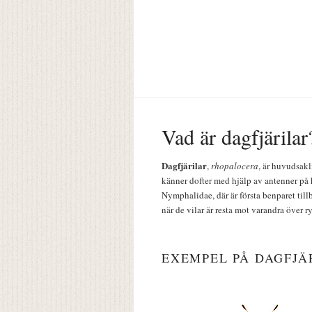
Vad är dagfjärilar
Dagfjärilar
,
rhopalocera
, är huvudsakl
känner dofter med hjälp av antenner på 
Nymphalidae, där är första benparet till
när de vilar är resta mot varandra över r
EXEMPEL PÅ DAGFJÄ