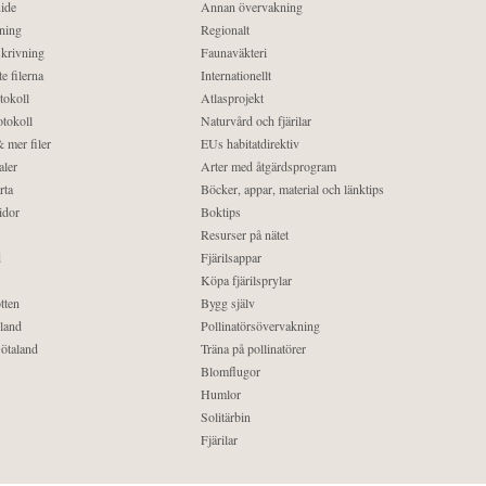
ide
Annan övervakning
ning
Regionalt
krivning
Faunaväkteri
e filerna
Internationellt
tokoll
Atlasprojekt
tokoll
Naturvård och fjärilar
 mer filer
EUs habitatdirektiv
aler
Arter med åtgärdsprogram
rta
Böcker, appar, material och länktips
idor
Boktips
Resurser på nätet
d
Fjärilsappar
Köpa fjärilsprylar
tten
Bygg själv
land
Pollinatörsövervakning
ötaland
Träna på pollinatörer
Blomflugor
Humlor
Solitärbin
Fjärilar