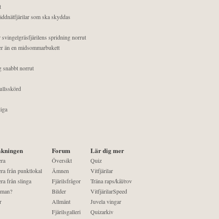
t
äddnätfjärilar som ska skyddas
 svingelgräsfjärilens spridning norrut
mer än en midsommarbukett
g snabbt norrut
ullsskörd
liga
kningen
Forum
Lär dig mer
era
Översikt
Quiz
ra från punktlokal
Ämnen
Vitfjärilar
ra från slinga
Fjärilsfrågor
Träna raps/kål/rov
 man?
Bilder
VitfjärilarSpeed
r
Allmänt
Juvela vingar
Fjärilsgalleri
Quizarkiv