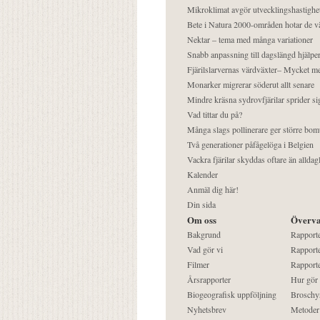
Mikroklimat avgör utvecklingshastighe
Bete i Natura 2000-områden hotar de v
Nektar – tema med många variationer
Snabb anpassning till dagslängd hjälper
Fjärilslarvernas värdväxter– Mycket 
Monarker migrerar söderut allt senare
Mindre kräsna sydrovfjärilar sprider si
Vad tittar du på?
Många slags pollinerare ger större bom
Två generationer påfågelöga i Belgien
Vackra fjärilar skyddas oftare än alldag
Kalender
Anmäl dig här!
Din sida
Om oss
Överva
Bakgrund
Rapport
Vad gör vi
Rapporte
Filmer
Rapporte
Årsrapporter
Hur gör
Biogeografisk uppföljning
Broschy
Nyhetsbrev
Metoder