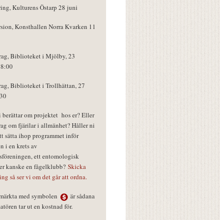
ring, Kulturens Östarp 28 juni
rsion, Konsthallen Norra Kvarken 11
rag, Biblioteket i Mjölby, 23
18:00
rag, Biblioteket i Trollhättan, 27
:30
vi berättar om projektet hos er? Eller
rag om fjärilar i allmänhet? Håller ni
tt sätta ihop programmet inför
n i en krets av
föreningen, ett entomologisk
ler kanske en fågelklubb?
Skicka
ring så ser vi om det går att ordna.
r märkta med symbolen
är sådana
tören tar ut en kostnad för.