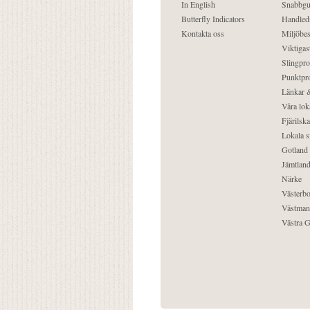
In English
Snabbgu
Butterfly Indicators
Handled
Kontakta oss
Miljöbes
Viktigast
Slingpro
Punktpro
Länkar &
Våra lok
Fjärilska
Lokala s
Gotland
Jämtlan
Närke
Västerbo
Västman
Västra G