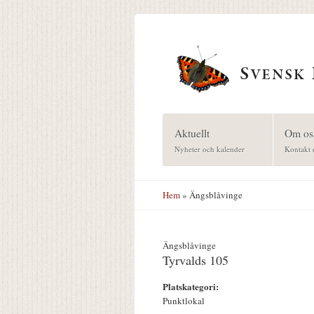
Hoppa till huvudinnehåll
Aktuellt
Om os
Nyheter och kalender
Kontakt 
Hem
» Ängsblåvinge
Ängsblåvinge
Tyrvalds 105
Platskategori:
Punktlokal