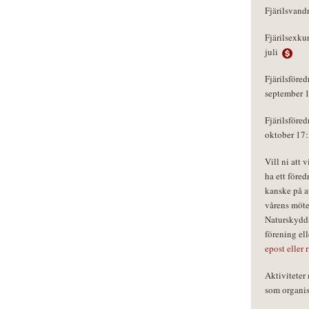
Fjärilsvand
Fjärilsexku
juli
Fjärilsföred
september 
Fjärilsföred
oktober 17
Vill ni att 
ha ett föred
kanske på a
vårens möte
Naturskydds
förening el
epost eller 
Aktivitete
som organisa