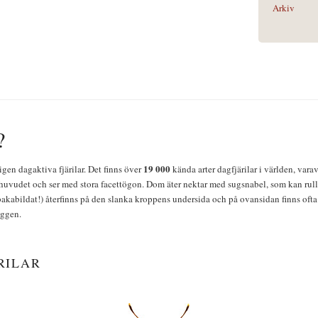
Arkiv
?
19 000
igen dagaktiva fjärilar. Det finns över
kända arter dagfjärilar i världen, vara
huvudet och ser med stora facettögon. Dom äter nektar med sugsnabel, som kan rulla
bakabildat!) återfinns på den slanka kroppens undersida och på ovansidan finns ofta 
yggen.
RILAR