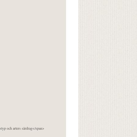
pstyp och arters särdrag</span>