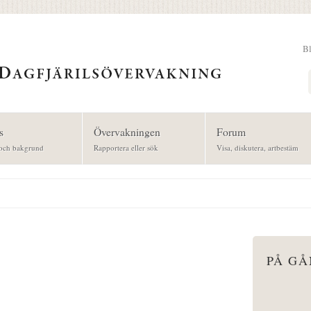
B
Sök
s
Övervakningen
Forum
och bakgrund
Rapportera eller sök
Visa, diskutera, artbestäm
PÅ G