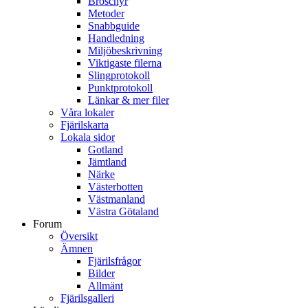
Broschyr
Metoder
Snabbguide
Handledning
Miljöbeskrivning
Viktigaste filerna
Slingprotokoll
Punktprotokoll
Länkar & mer filer
Våra lokaler
Fjärilskarta
Lokala sidor
Gotland
Jämtland
Närke
Västerbotten
Västmanland
Västra Götaland
Forum
Översikt
Ämnen
Fjärilsfrågor
Bilder
Allmänt
Fjärilsgalleri