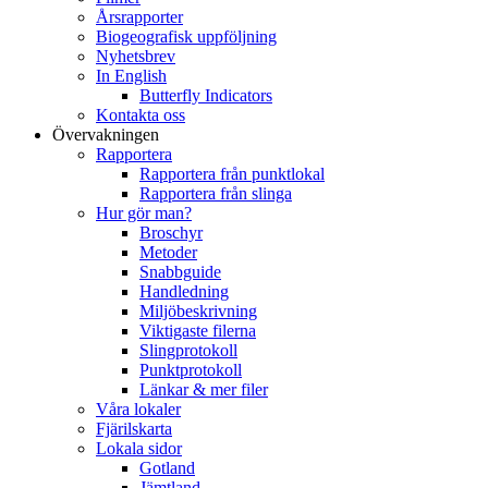
Årsrapporter
Biogeografisk uppföljning
Nyhetsbrev
In English
Butterfly Indicators
Kontakta oss
Övervakningen
Rapportera
Rapportera från punktlokal
Rapportera från slinga
Hur gör man?
Broschyr
Metoder
Snabbguide
Handledning
Miljöbeskrivning
Viktigaste filerna
Slingprotokoll
Punktprotokoll
Länkar & mer filer
Våra lokaler
Fjärilskarta
Lokala sidor
Gotland
Jämtland