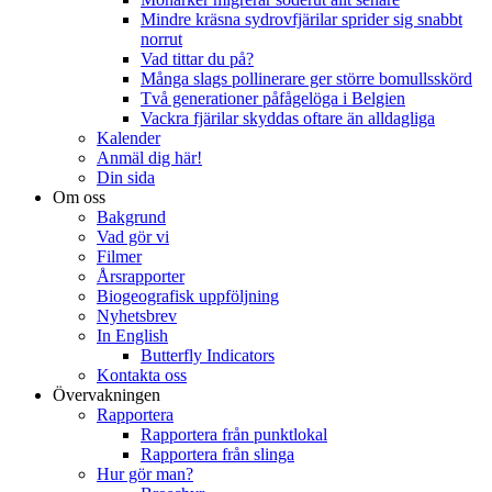
Mindre kräsna sydrovfjärilar sprider sig snabbt
norrut
Vad tittar du på?
Många slags pollinerare ger större bomullsskörd
Två generationer påfågelöga i Belgien
Vackra fjärilar skyddas oftare än alldagliga
Kalender
Anmäl dig här!
Din sida
Om oss
Bakgrund
Vad gör vi
Filmer
Årsrapporter
Biogeografisk uppföljning
Nyhetsbrev
In English
Butterfly Indicators
Kontakta oss
Övervakningen
Rapportera
Rapportera från punktlokal
Rapportera från slinga
Hur gör man?