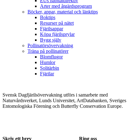
EUs habitatdirektiv
Arter med åtgärdsprogram
Böcker, appar, material och länktips
Boktips
Resurser på nätet
Fjärilsappar
Köpa fjärilsprylar
Bygg själv
Pollinatörsövervakning
Träna på pollinatörer
Blomflugor
Humlor
Solitärbin
Fjärilar
Svensk Dagfjärilsövervakning utförs i samarbete med
Naturvårdsverket, Lunds Universitet, ArtDatabanken, Sveriges
Entomologiska Förening och Butterfly Conservation Europe.
Skriv ett brev
Ring oss