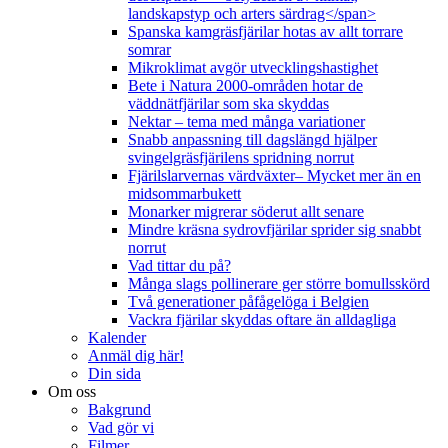
landskapstyp och arters särdrag</span>
Spanska kamgräsfjärilar hotas av allt torrare
somrar
Mikroklimat avgör utvecklingshastighet
Bete i Natura 2000-områden hotar de
väddnätfjärilar som ska skyddas
Nektar – tema med många variationer
Snabb anpassning till dagslängd hjälper
svingelgräsfjärilens spridning norrut
Fjärilslarvernas värdväxter– Mycket mer än en
midsommarbukett
Monarker migrerar söderut allt senare
Mindre kräsna sydrovfjärilar sprider sig snabbt
norrut
Vad tittar du på?
Många slags pollinerare ger större bomullsskörd
Två generationer påfågelöga i Belgien
Vackra fjärilar skyddas oftare än alldagliga
Kalender
Anmäl dig här!
Din sida
Om oss
Bakgrund
Vad gör vi
Filmer