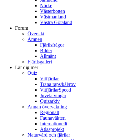
Närke
Västerbotten
Västmanland
Västra Götaland
Forum
Översikt
Ämnen
Fjärilsfrågor
Bilder
Allmänt
Fjärilsgalleri
Lär dig mer
Quiz
Vitfjärilar
Träna raps/kål/rov
VitfjärilarSpeed
Juvela vingar
Quizarkiv
Annan övervakning
Regionalt
Faunaväkteri
Internationellt
Atlasprojekt
Naturvård och fjärilar