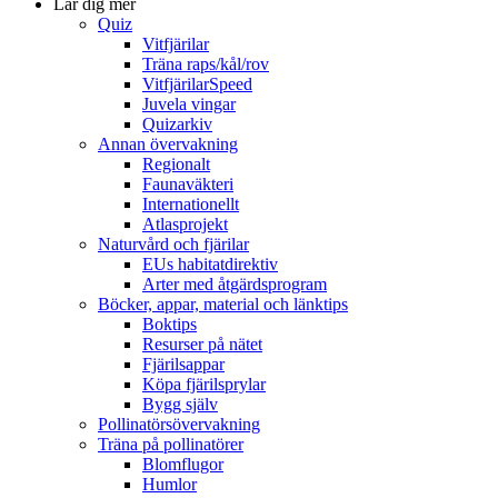
Lär dig mer
Quiz
Vitfjärilar
Träna raps/kål/rov
VitfjärilarSpeed
Juvela vingar
Quizarkiv
Annan övervakning
Regionalt
Faunaväkteri
Internationellt
Atlasprojekt
Naturvård och fjärilar
EUs habitatdirektiv
Arter med åtgärdsprogram
Böcker, appar, material och länktips
Boktips
Resurser på nätet
Fjärilsappar
Köpa fjärilsprylar
Bygg själv
Pollinatörsövervakning
Träna på pollinatörer
Blomflugor
Humlor