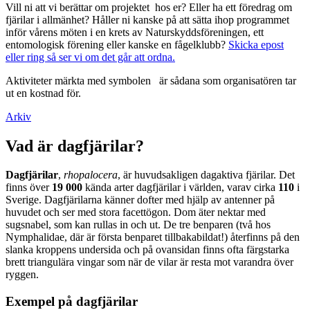
Vill ni att vi berättar om projektet hos er? Eller ha ett föredrag om
fjärilar i allmänhet? Håller ni kanske på att sätta ihop programmet
inför vårens möten i en krets av Naturskyddsföreningen, ett
entomologisk förening eller kanske en fågelklubb?
Skicka epost
eller ring så ser vi om det går att ordna.
Aktiviteter märkta med symbolen
är sådana som organisatören tar
ut en kostnad för.
Arkiv
Vad är dagfjärilar?
Dagfjärilar
,
rhopalocera
, är huvudsakligen dagaktiva fjärilar. Det
finns över
19 000
kända arter dagfjärilar i världen, varav cirka
110
i
Sverige. Dagfjärilarna känner dofter med hjälp av antenner på
huvudet och ser med stora facettögon. Dom äter nektar med
sugsnabel, som kan rullas in och ut. De tre benparen (två hos
Nymphalidae, där är första benparet tillbakabildat!) återfinns på den
slanka kroppens undersida och på ovansidan finns ofta färgstarka
brett triangulära vingar som när de vilar är resta mot varandra över
ryggen.
Exempel på dagfjärilar