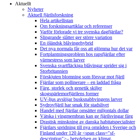
Aktuellt
Nyheter
Aktuell fjärilsforskning
Hela artikellistan
Om forskningsartiklar och referenser
Varför förlorade vi tre svenska dagfjärilar?
Slingrande slåtter ger större variation
En öländsk blåvingehybrid
Det nya normala får oss att glömma hur det var
Fortplantningsproblem hos rapsfjärilar efter
värmestress som larver
Svenska svartfläckiga blåvingar sprider sig i
Storbritannien
Förskjuten blomning som försvar mot fjäril
Fjärilar som pollinerare – en laddad fråga
Färg, storlek och genetik skiljer
skogspärlemorfjärilens former
UV-ljus avslöjar busksnabbvingens larver
Sydrovfjäril har smak för stadslivet
Handel med fjärilar omsätter miljontals dollar
Vätska i vingmembran kan ge fjärilsvingar färg
Drastisk minskning av danska habitatspecialister
Fjärilars spridning till nya områden i Sverige och
Finland under 120 år <span class="sf-
description">– betydelsen av klimat,