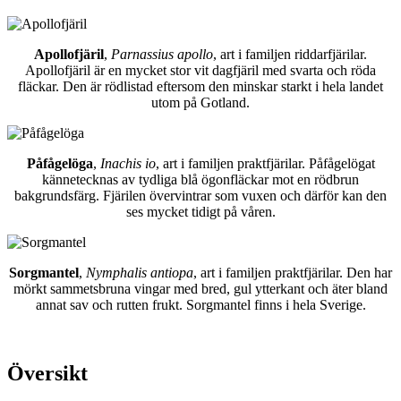
Apollofjäril
,
Parnassius apollo
, art i familjen riddarfjärilar.
Apollofjäril är en mycket stor vit dagfjäril med svarta och röda
fläckar. Den är rödlistad eftersom den minskar starkt i hela landet
utom på Gotland.
Påfågelöga
,
Inachis io
, art i familjen praktfjärilar. Påfågelögat
kännetecknas av tydliga blå ögonfläckar mot en rödbrun
bakgrundsfärg. Fjärilen övervintrar som vuxen och därför kan den
ses mycket tidigt på våren.
Sorgmantel
,
Nymphalis antiopa
, art i familjen praktfjärilar. Den har
mörkt sammetsbruna vingar med bred, gul ytterkant och äter bland
annat sav och rutten frukt. Sorgmantel finns i hela Sverige.
Översikt