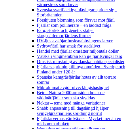
värmestress som larver
Svenska svartfläckiga blåvingar sprider sig i
Storbritannien
Förskjuten blomning som försvar mot fjäril
Fjärilar som pollinerare – en laddad fråga
Färg, storlek och genetik skiljer
skogspärlemorfjärilens former
UV-ljus avslöjar busksnabbvingens larver
Sydrovfjäril har smak för stadslivet
Handel med fjärilar omsätter miljontals dollar
Vätska i vingmembran kan ge fjärilsvingar färg
Drastisk minskning av danska habitatspecialister
Fjärilars spridning till nya områden i Sverige och
Finland under 120 år
Spanska kamgräsfjärilar hotas av allt torrare
somrar
Mikroklimat avgör utvecklingshastighet
Bete i Natura 2000-områden hotar de
väddnätfjärilar som ska skyddas
Nektar – tema med många variationer
Snabb anpassning till dagslängd hjälper
svingelgräsfjärilens spridning norrut
Fjärilslarvernas värdväxter– Mycket mer än en
midsommarbukett
Monarker migrerar söderut allt senare