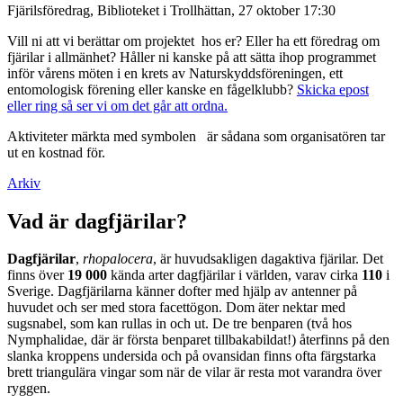
Fjärilsföredrag, Biblioteket i Trollhättan, 27 oktober 17:30
Vill ni att vi berättar om projektet hos er? Eller ha ett föredrag om
fjärilar i allmänhet? Håller ni kanske på att sätta ihop programmet
inför vårens möten i en krets av Naturskyddsföreningen, ett
entomologisk förening eller kanske en fågelklubb?
Skicka epost
eller ring så ser vi om det går att ordna.
Aktiviteter märkta med symbolen
är sådana som organisatören tar
ut en kostnad för.
Arkiv
Vad är dagfjärilar?
Dagfjärilar
,
rhopalocera
, är huvudsakligen dagaktiva fjärilar. Det
finns över
19 000
kända arter dagfjärilar i världen, varav cirka
110
i
Sverige. Dagfjärilarna känner dofter med hjälp av antenner på
huvudet och ser med stora facettögon. Dom äter nektar med
sugsnabel, som kan rullas in och ut. De tre benparen (två hos
Nymphalidae, där är första benparet tillbakabildat!) återfinns på den
slanka kroppens undersida och på ovansidan finns ofta färgstarka
brett triangulära vingar som när de vilar är resta mot varandra över
ryggen.