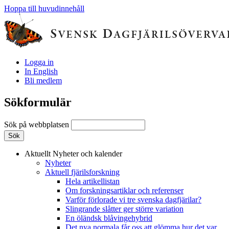
Hoppa till huvudinnehåll
Logga in
In English
Bli medlem
Sökformulär
Sök på webbplatsen
Aktuellt
Nyheter och kalender
Nyheter
Aktuell fjärilsforskning
Hela artikellistan
Om forskningsartiklar och referenser
Varför förlorade vi tre svenska dagfjärilar?
Slingrande slåtter ger större variation
En öländsk blåvingehybrid
Det nya normala får oss att glömma hur det var