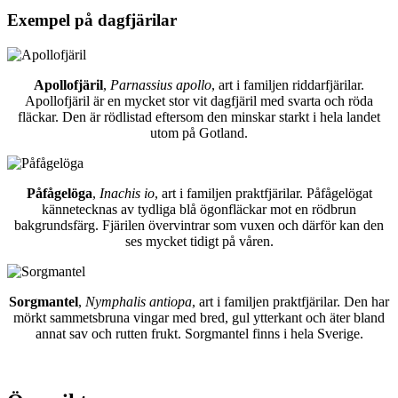
Exempel på dagfjärilar
Apollofjäril
,
Parnassius apollo
, art i familjen riddarfjärilar.
Apollofjäril är en mycket stor vit dagfjäril med svarta och röda
fläckar. Den är rödlistad eftersom den minskar starkt i hela landet
utom på Gotland.
Påfågelöga
,
Inachis io
, art i familjen praktfjärilar. Påfågelögat
kännetecknas av tydliga blå ögonfläckar mot en rödbrun
bakgrundsfärg. Fjärilen övervintrar som vuxen och därför kan den
ses mycket tidigt på våren.
Sorgmantel
,
Nymphalis antiopa
, art i familjen praktfjärilar. Den har
mörkt sammetsbruna vingar med bred, gul ytterkant och äter bland
annat sav och rutten frukt. Sorgmantel finns i hela Sverige.