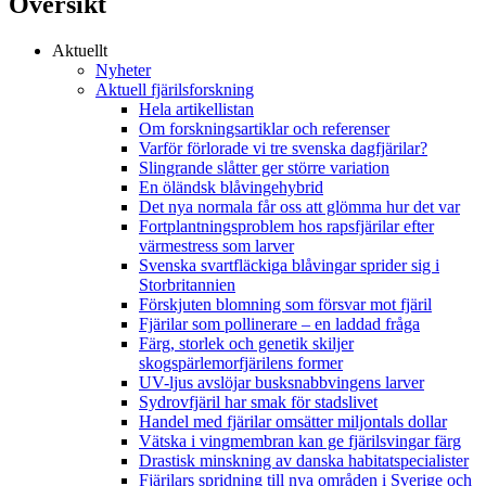
Översikt
Aktuellt
Nyheter
Aktuell fjärilsforskning
Hela artikellistan
Om forskningsartiklar och referenser
Varför förlorade vi tre svenska dagfjärilar?
Slingrande slåtter ger större variation
En öländsk blåvingehybrid
Det nya normala får oss att glömma hur det var
Fortplantningsproblem hos rapsfjärilar efter
värmestress som larver
Svenska svartfläckiga blåvingar sprider sig i
Storbritannien
Förskjuten blomning som försvar mot fjäril
Fjärilar som pollinerare – en laddad fråga
Färg, storlek och genetik skiljer
skogspärlemorfjärilens former
UV-ljus avslöjar busksnabbvingens larver
Sydrovfjäril har smak för stadslivet
Handel med fjärilar omsätter miljontals dollar
Vätska i vingmembran kan ge fjärilsvingar färg
Drastisk minskning av danska habitatspecialister
Fjärilars spridning till nya områden i Sverige och