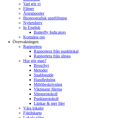
Vad gör vi
Filmer
Årsrapporter
Biogeografisk uppföljning
Nyhetsbrev
In English
Butterfly Indicators
Kontakta oss
Övervakningen
Rapportera
Rapportera från punktlokal
Rapportera från slinga
Hur gör man?
Broschyr
Metoder
Snabbguide
Handledning
Miljöbeskrivning
Viktigaste filerna
Slingprotokoll
Punktprotokoll
Länkar & mer filer
Våra lokaler
Fjärilskarta
Lokala sidor