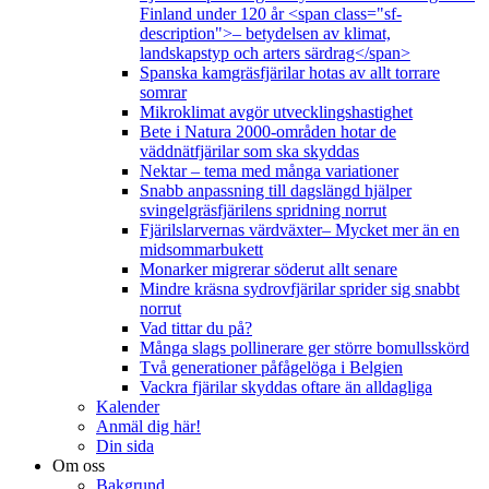
Finland under 120 år <span class="sf-
description">– betydelsen av klimat,
landskapstyp och arters särdrag</span>
Spanska kamgräsfjärilar hotas av allt torrare
somrar
Mikroklimat avgör utvecklingshastighet
Bete i Natura 2000-områden hotar de
väddnätfjärilar som ska skyddas
Nektar – tema med många variationer
Snabb anpassning till dagslängd hjälper
svingelgräsfjärilens spridning norrut
Fjärilslarvernas värdväxter– Mycket mer än en
midsommarbukett
Monarker migrerar söderut allt senare
Mindre kräsna sydrovfjärilar sprider sig snabbt
norrut
Vad tittar du på?
Många slags pollinerare ger större bomullsskörd
Två generationer påfågelöga i Belgien
Vackra fjärilar skyddas oftare än alldagliga
Kalender
Anmäl dig här!
Din sida
Om oss
Bakgrund