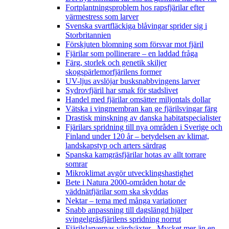
Fortplantningsproblem hos rapsfjärilar efter
värmestress som larver
Svenska svartfläckiga blåvingar sprider sig i
Storbritannien
Förskjuten blomning som försvar mot fjäril
Fjärilar som pollinerare – en laddad fråga
Färg, storlek och genetik skiljer
skogspärlemorfjärilens former
UV-ljus avslöjar busksnabbvingens larver
Sydrovfjäril har smak för stadslivet
Handel med fjärilar omsätter miljontals dollar
Vätska i vingmembran kan ge fjärilsvingar färg
Drastisk minskning av danska habitatspecialister
Fjärilars spridning till nya områden i Sverige och
Finland under 120 år
– betydelsen av klimat,
landskapstyp och arters särdrag
Spanska kamgräsfjärilar hotas av allt torrare
somrar
Mikroklimat avgör utvecklingshastighet
Bete i Natura 2000-områden hotar de
väddnätfjärilar som ska skyddas
Nektar – tema med många variationer
Snabb anpassning till dagslängd hjälper
svingelgräsfjärilens spridning norrut
Fjärilslarvernas värdväxter– Mycket mer än en