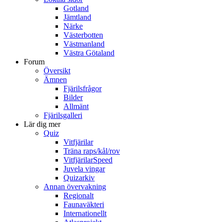
Gotland
Jämtland
Närke
Västerbotten
Västmanland
Västra Götaland
Forum
Översikt
Ämnen
Fjärilsfrågor
Bilder
Allmänt
Fjärilsgalleri
Lär dig mer
Quiz
Vitfjärilar
Träna raps/kål/rov
VitfjärilarSpeed
Juvela vingar
Quizarkiv
Annan övervakning
Regionalt
Faunaväkteri
Internationellt