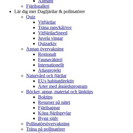
Allmänt
Fjärilsgalleri
Lär dig mer
Dagfjärilar & pollinatörer
Quiz
Vitfjärilar
Träna raps/kål/rov
VitfjärilarSpeed
Juvela vingar
Quizarkiv
Annan övervakning
Regionalt
Faunaväkteri
Internationellt
Atlasprojekt
Naturvård och fjärilar
EUs habitatdirektiv
Arter med åtgärdsprogram
Böcker, appar, material och länktips
Boktips
Resurser på nätet
Fjärilsappar
Köpa fjärilsprylar
Bygg själv
Pollinatörsövervakning
Träna på pollinatörer