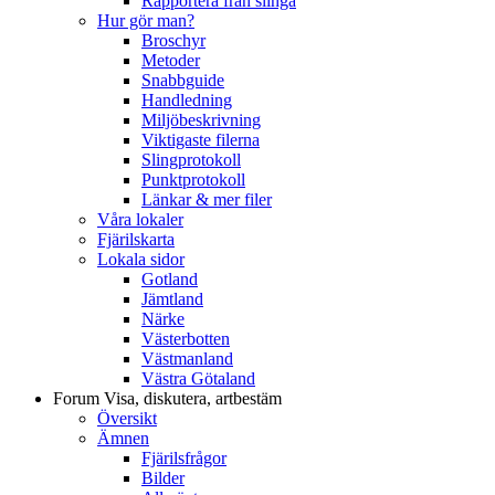
Rapportera från slinga
Hur gör man?
Broschyr
Metoder
Snabbguide
Handledning
Miljöbeskrivning
Viktigaste filerna
Slingprotokoll
Punktprotokoll
Länkar & mer filer
Våra lokaler
Fjärilskarta
Lokala sidor
Gotland
Jämtland
Närke
Västerbotten
Västmanland
Västra Götaland
Forum
Visa, diskutera, artbestäm
Översikt
Ämnen
Fjärilsfrågor
Bilder