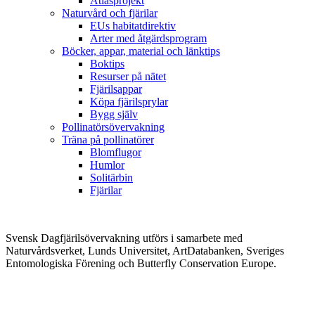
Atlasprojekt
Naturvård och fjärilar
EUs habitatdirektiv
Arter med åtgärdsprogram
Böcker, appar, material och länktips
Boktips
Resurser på nätet
Fjärilsappar
Köpa fjärilsprylar
Bygg själv
Pollinatörsövervakning
Träna på pollinatörer
Blomflugor
Humlor
Solitärbin
Fjärilar
Svensk Dagfjärilsövervakning utförs i samarbete med
Naturvårdsverket, Lunds Universitet, ArtDatabanken, Sveriges
Entomologiska Förening och Butterfly Conservation Europe.