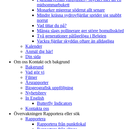
midsommarbukett
Monarker migrerar söderut allt senare
Mindre kräsna sydrovfjärilar sprider sig snabbt
norrut
Vad tittar du på?
Många slags pollinerare ger större bomullsskörd
Två generationer påfågelöga i Belgien
Vackra fjärilar skyddas oftare än alldagliga
Kalender
Anmäl dig här!
Din sida
Om oss
Kontakt och bakgrund
Bakgrund
Vad gör vi
Filmer
Årsrapporter
Biogeografisk uppföljning
Nyhetsbrev
In English
Butterfly Indicators
Kontakta oss
Övervakningen
Rapportera eller sök
Rapportera
Rapportera från punktlokal