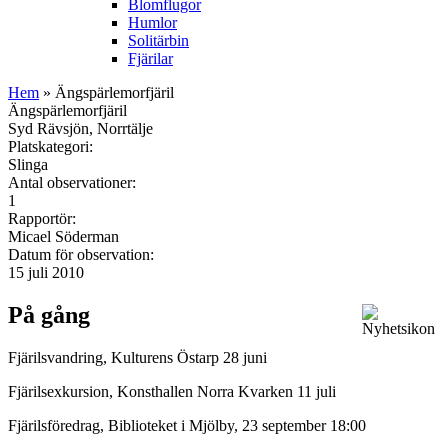
Blomflugor
Humlor
Solitärbin
Fjärilar
Hem
» Ängspärlemorfjäril
Ängspärlemorfjäril
Syd Rävsjön, Norrtälje
Platskategori:
Slinga
Antal observationer:
1
Rapportör:
Micael Söderman
Datum för observation:
15 juli 2010
På gång
Fjärilsvandring, Kulturens Östarp 28 juni
Fjärilsexkursion, Konsthallen Norra Kvarken 11 juli
Fjärilsföredrag, Biblioteket i Mjölby, 23 september 18:00