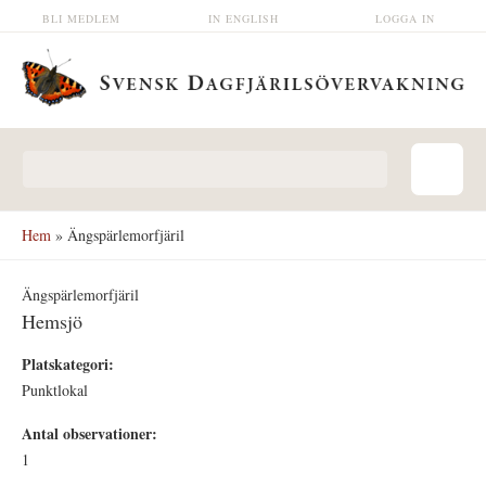
Hoppa till huvudinnehåll
BLI MEDLEM
IN ENGLISH
LOGGA IN
Sökformulär
Hem
» Ängspärlemorfjäril
Ängspärlemorfjäril
Hemsjö
Platskategori:
Punktlokal
Antal observationer:
1