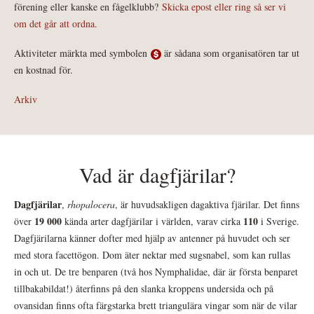
förening eller kanske en fågelklubb?
Skicka epost eller ring så ser vi
om det går att ordna.
Aktiviteter märkta med symbolen
är sådana som organisatören tar ut
en kostnad för.
Arkiv
Vad är dagfjärilar?
Dagfjärilar
,
rhopalocera
, är huvudsakligen dagaktiva fjärilar. Det finns
19 000
110
över
kända arter dagfjärilar i världen, varav cirka
i Sverige.
Dagfjärilarna känner dofter med hjälp av antenner på huvudet och ser
med stora facettögon. Dom äter nektar med sugsnabel, som kan rullas
in och ut. De tre benparen (två hos Nymphalidae, där är första benparet
tillbakabildat!) återfinns på den slanka kroppens undersida och på
ovansidan finns ofta färgstarka brett triangulära vingar som när de vilar