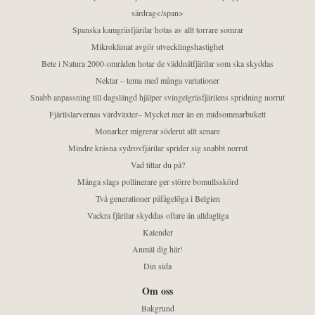
särdrag</span>
Spanska kamgräsfjärilar hotas av allt torrare somrar
Mikroklimat avgör utvecklingshastighet
Bete i Natura 2000-områden hotar de väddnätfjärilar som ska skyddas
Nektar – tema med många variationer
Snabb anpassning till dagslängd hjälper svingelgräsfjärilens spridning norrut
Fjärilslarvernas värdväxter– Mycket mer än en midsommarbukett
Monarker migrerar söderut allt senare
Mindre kräsna sydrovfjärilar sprider sig snabbt norrut
Vad tittar du på?
Många slags pollinerare ger större bomullsskörd
Två generationer påfågelöga i Belgien
Vackra fjärilar skyddas oftare än alldagliga
Kalender
Anmäl dig här!
Din sida
Om oss
Bakgrund