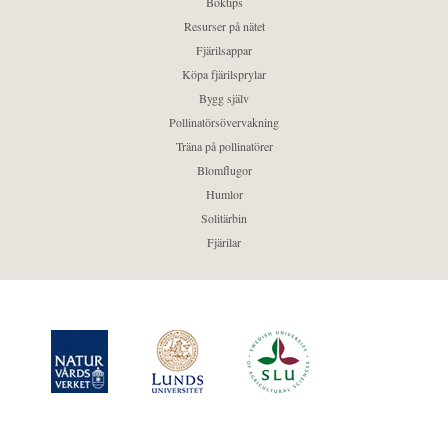
Boktips
Resurser på nätet
Fjärilsappar
Köpa fjärilsprylar
Bygg själv
Pollinatörsövervakning
Träna på pollinatörer
Blomflugor
Humlor
Solitärbin
Fjärilar