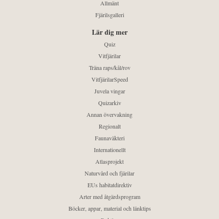
Allmänt
Fjärilsgalleri
Lär dig mer
Quiz
Vitfjärilar
Träna raps/kål/rov
VitfjärilarSpeed
Juvela vingar
Quizarkiv
Annan övervakning
Regionalt
Faunaväkteri
Internationellt
Atlasprojekt
Naturvård och fjärilar
EUs habitatdirektiv
Arter med åtgärdsprogram
Böcker, appar, material och länktips