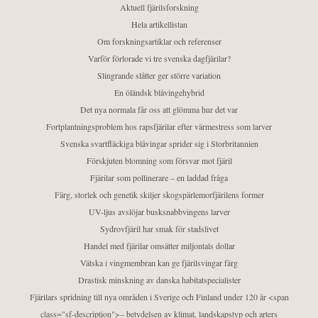
Aktuell fjärilsforskning
Hela artikellistan
Om forskningsartiklar och referenser
Varför förlorade vi tre svenska dagfjärilar?
Slingrande slåtter ger större variation
En öländsk blåvingehybrid
Det nya normala får oss att glömma hur det var
Fortplantningsproblem hos rapsfjärilar efter värmestress som larver
Svenska svartfläckiga blåvingar sprider sig i Storbritannien
Förskjuten blomning som försvar mot fjäril
Fjärilar som pollinerare – en laddad fråga
Färg, storlek och genetik skiljer skogspärlemorfjärilens former
UV-ljus avslöjar busksnabbvingens larver
Sydrovfjäril har smak för stadslivet
Handel med fjärilar omsätter miljontals dollar
Vätska i vingmembran kan ge fjärilsvingar färg
Drastisk minskning av danska habitatspecialister
Fjärilars spridning till nya områden i Sverige och Finland under 120 år <span
class="sf-description">– betydelsen av klimat, landskapstyp och arters