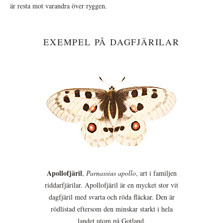
är resta mot varandra över ryggen.
EXEMPEL PÅ DAGFJÄRILAR
Apollofjäril
,
Parnassius apollo
, art i familjen
riddarfjärilar. Apollofjäril är en mycket stor vit
dagfjäril med svarta och röda fläckar. Den är
rödlistad eftersom den minskar starkt i hela
landet utom på Gotland.