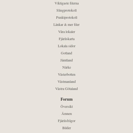
Viktigaste filerna
Slingprotokoll
Punktprotokoll
Länkar & mer filer
Våra lokaler
Fjärilskarta
Lokala sidor
Gotland
Jämtland
Närke
Västerbotten
Västmanland
Västra Götaland
Forum
Översikt
Ämnen
Fjärilsfrågor
Bilder