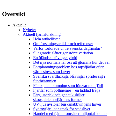
Översikt
Aktuellt
Nyheter
Aktuell fjärilsforskning
Hela artikellistan
Om forskningsartiklar och referenser
Varför förlorade vi tre svenska dagfjärilar?
Slingrande slåtter ger större variation
En öländsk blåvingehybrid
Det nya normala får oss att glömma hur det var
Fortplantningsproblem hos rapsfjärilar efter
värmestress som larver
Svenska svartfläckiga blåvingar sprider sig i
Storbritannien
Förskjuten blomning som försvar mot fjäril
Fjärilar som pollinerare – en laddad fråga
Färg, storlek och genetik skiljer
skogspärlemorfjärilens former
UV-ljus avslöjar busksnabbvingens larver
Sydrovfjäril har smak för stadslivet
Handel med fjärilar omsätter miljontals dollar