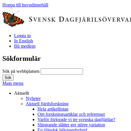
Hoppa till huvudinnehåll
Logga in
In English
Bli medlem
Sökformulär
Sök på webbplatsen
Main menu
Aktuellt
Nyheter
Aktuell fjärilsforskning
Hela artikellistan
Om forskningsartiklar och referenser
Varför förlorade vi tre svenska dagfjärilar?
Slingrande slåtter ger större variation
En öländsk blåvingehybrid