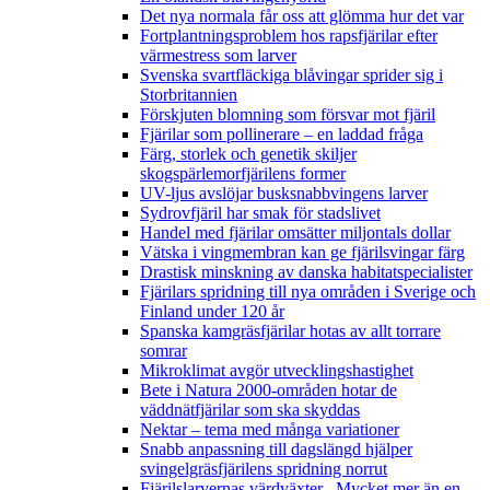
Det nya normala får oss att glömma hur det var
Fortplantningsproblem hos rapsfjärilar efter
värmestress som larver
Svenska svartfläckiga blåvingar sprider sig i
Storbritannien
Förskjuten blomning som försvar mot fjäril
Fjärilar som pollinerare – en laddad fråga
Färg, storlek och genetik skiljer
skogspärlemorfjärilens former
UV-ljus avslöjar busksnabbvingens larver
Sydrovfjäril har smak för stadslivet
Handel med fjärilar omsätter miljontals dollar
Vätska i vingmembran kan ge fjärilsvingar färg
Drastisk minskning av danska habitatspecialister
Fjärilars spridning till nya områden i Sverige och
Finland under 120 år
Spanska kamgräsfjärilar hotas av allt torrare
somrar
Mikroklimat avgör utvecklingshastighet
Bete i Natura 2000-områden hotar de
väddnätfjärilar som ska skyddas
Nektar – tema med många variationer
Snabb anpassning till dagslängd hjälper
svingelgräsfjärilens spridning norrut
Fjärilslarvernas värdväxter– Mycket mer än en