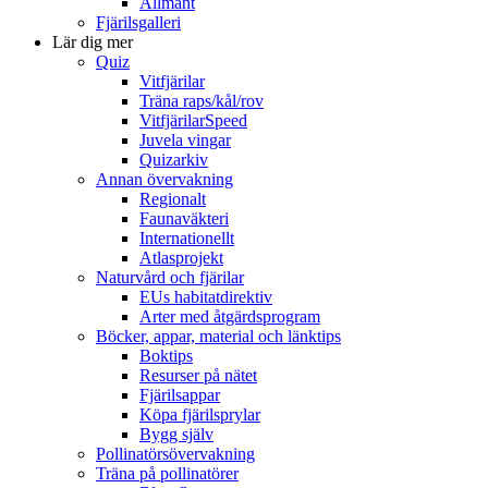
Allmänt
Fjärilsgalleri
Lär dig mer
Quiz
Vitfjärilar
Träna raps/kål/rov
VitfjärilarSpeed
Juvela vingar
Quizarkiv
Annan övervakning
Regionalt
Faunaväkteri
Internationellt
Atlasprojekt
Naturvård och fjärilar
EUs habitatdirektiv
Arter med åtgärdsprogram
Böcker, appar, material och länktips
Boktips
Resurser på nätet
Fjärilsappar
Köpa fjärilsprylar
Bygg själv
Pollinatörsövervakning
Träna på pollinatörer