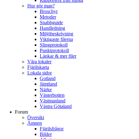
Rapportera från slinga
Hur gör man?
Broschyr
Metoder
Snabbguide
Handledning
Miljöbeskrivning
Viktigaste filerna
Slingprotokoll
Punktprotokoll
Länkar & mer filer
Våra lokaler
Fjärilskarta
Lokala sidor
Gotland
Jämtland
Närke
Västerbotten
Västmanland
Västra Götaland
Forum
Översikt
Ämnen
Fjärilsfrågor
Bilder