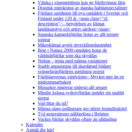
Vätska i vingmembran kan ge fjärilsvingar färg
Drastisk minskning av danska habitatspecialister
Fjärilars spridning till nya områden i Sverige och
Finland under 120 år <span class="sf-
description">– betydelsen av klimat,
landskapstyp och arters särdrag</span>
Spanska kamgräsfjärilar hotas av allt torrare
somrar
Mikroklimat avgör utvecklingshastighet
Bete i Natura 2000-områden hotar de
väddnätfjärilar som ska skyddas
Nektar – tema med många variationer
Snabb anpassning till dagslängd hjälper
svingelgräsfjärilens spridning norrut
Fjärilslarvernas värdväxter– Mycket mer än en
midsommarbukett
Monarker migrerar söderut allt senare
Mindre kräsna sydrovfjärilar sprider sig snabbt
norrut
Vad tittar du på?
Många slags pollinerare ger större bomullsskörd
Två generationer påfågelöga i Belgien
Vackra fjärilar skyddas oftare än alldagliga
Kalender
Anmäl dig här!