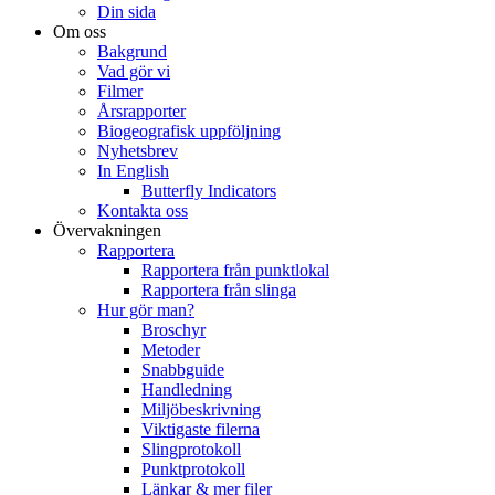
Din sida
Om oss
Bakgrund
Vad gör vi
Filmer
Årsrapporter
Biogeografisk uppföljning
Nyhetsbrev
In English
Butterfly Indicators
Kontakta oss
Övervakningen
Rapportera
Rapportera från punktlokal
Rapportera från slinga
Hur gör man?
Broschyr
Metoder
Snabbguide
Handledning
Miljöbeskrivning
Viktigaste filerna
Slingprotokoll
Punktprotokoll
Länkar & mer filer