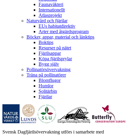
Faunaväkteri
Internationellt
Atlasprojekt
Naturvård och fjärilar
EUs habitatdirektiv
Arter med åtgärdsprogram
Böcker, appar, material och länktips
Boktips
Resurser på nätet
Fjärilsappar
Köpa fjärilsprylar
Bygg själv
Pollinatörsövervakning
Träna på pollinatörer
Blomflugor
Humlor
Solitärbin
Fjärilar
Svensk Dagfjärilsövervakning utförs i samarbete med