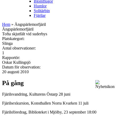
Blomflugor
Humlor
Solitärbin
Fjärilar
Hem
» Ängspärlemorfjäril
Ängspärlemorfjäril
Tofta skjutfält vid suderbys
Platskategori:
Slinga
Antal observationer:
1
Rapportör:
Oskar Kullingsjö
Datum för observation:
20 augusti 2010
På gång
Fjärilsvandring, Kulturens Östarp 28 juni
Fjärilsexkursion, Konsthallen Norra Kvarken 11 juli
Fjärilsföredrag, Biblioteket i Mjölby, 23 september 18:00