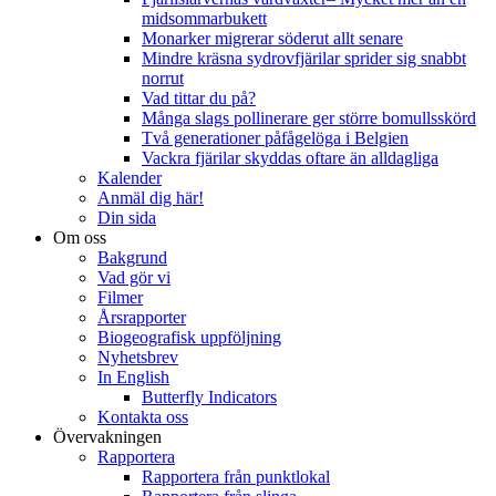
midsommarbukett
Monarker migrerar söderut allt senare
Mindre kräsna sydrovfjärilar sprider sig snabbt
norrut
Vad tittar du på?
Många slags pollinerare ger större bomullsskörd
Två generationer påfågelöga i Belgien
Vackra fjärilar skyddas oftare än alldagliga
Kalender
Anmäl dig här!
Din sida
Om oss
Bakgrund
Vad gör vi
Filmer
Årsrapporter
Biogeografisk uppföljning
Nyhetsbrev
In English
Butterfly Indicators
Kontakta oss
Övervakningen
Rapportera
Rapportera från punktlokal