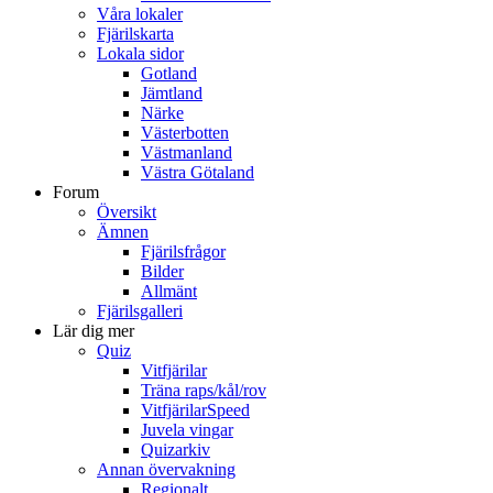
Våra lokaler
Fjärilskarta
Lokala sidor
Gotland
Jämtland
Närke
Västerbotten
Västmanland
Västra Götaland
Forum
Översikt
Ämnen
Fjärilsfrågor
Bilder
Allmänt
Fjärilsgalleri
Lär dig mer
Quiz
Vitfjärilar
Träna raps/kål/rov
VitfjärilarSpeed
Juvela vingar
Quizarkiv
Annan övervakning
Regionalt