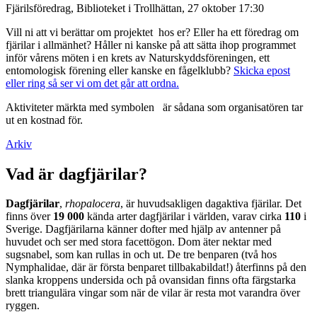
Fjärilsföredrag, Biblioteket i Trollhättan, 27 oktober 17:30
Vill ni att vi berättar om projektet hos er? Eller ha ett föredrag om
fjärilar i allmänhet? Håller ni kanske på att sätta ihop programmet
inför vårens möten i en krets av Naturskyddsföreningen, ett
entomologisk förening eller kanske en fågelklubb?
Skicka epost
eller ring så ser vi om det går att ordna.
Aktiviteter märkta med symbolen
är sådana som organisatören tar
ut en kostnad för.
Arkiv
Vad är dagfjärilar?
Dagfjärilar
,
rhopalocera
, är huvudsakligen dagaktiva fjärilar. Det
finns över
19 000
kända arter dagfjärilar i världen, varav cirka
110
i
Sverige. Dagfjärilarna känner dofter med hjälp av antenner på
huvudet och ser med stora facettögon. Dom äter nektar med
sugsnabel, som kan rullas in och ut. De tre benparen (två hos
Nymphalidae, där är första benparet tillbakabildat!) återfinns på den
slanka kroppens undersida och på ovansidan finns ofta färgstarka
brett triangulära vingar som när de vilar är resta mot varandra över
ryggen.