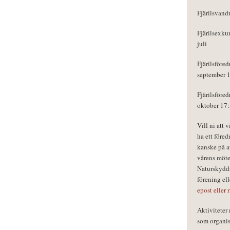
Fjärilsvand
Fjärilsexku
juli
Fjärilsföred
september 
Fjärilsföred
oktober 17
Vill ni att 
ha ett föred
kanske på a
vårens möte
Naturskydds
förening el
epost eller 
Aktivitete
som organisa