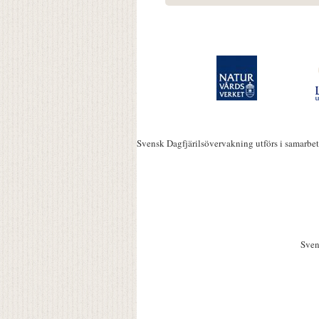
Svensk Dagfjärilsövervakning utförs i samarbe
Sven