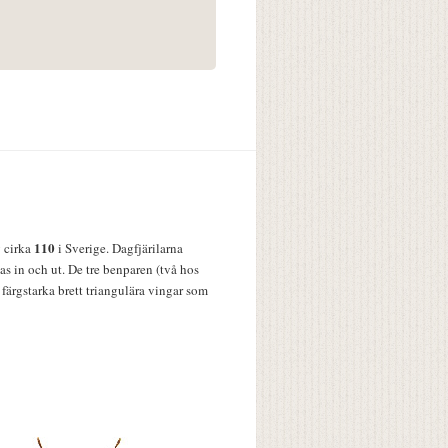
110
v cirka
i Sverige. Dagfjärilarna
s in och ut. De tre benparen (två hos
färgstarka brett triangulära vingar som