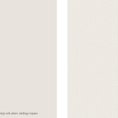
pstyp och arters särdrag</span>