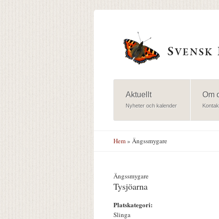
Hoppa till huvudinnehåll
Aktuellt
Om 
Nyheter och kalender
Kontak
Hem
» Ängssmygare
Ängssmygare
Tysjöarna
Platskategori:
Slinga