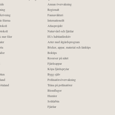
ide
Annan övervakning
ning
Regionalt
krivning
Faunaväkteri
e filerna
Internationellt
tokoll
Atlasprojekt
tokoll
Naturvård och fjärilar
 mer filer
EUs habitatdirektiv
aler
Arter med åtgärdsprogram
rta
Böcker, appar, material och länktips
idor
Boktips
Resurser på nätet
d
Fjärilsappar
Köpa fjärilsprylar
tten
Bygg själv
land
Pollinatörsövervakning
ötaland
Träna på pollinatörer
Blomflugor
Humlor
Solitärbin
Fjärilar