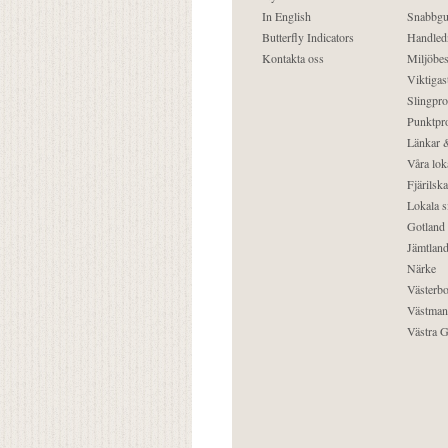
In English
Snabbgu
Butterfly Indicators
Handled
Kontakta oss
Miljöbes
Viktigast
Slingpro
Punktpro
Länkar &
Våra lok
Fjärilska
Lokala s
Gotland
Jämtlan
Närke
Västerbo
Västman
Västra G