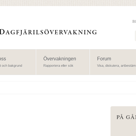
B
Sök
oss
Övervakningen
Forum
t och bakgrund
Rapportera eller sök
Visa, diskutera, artbestäm
PÅ G