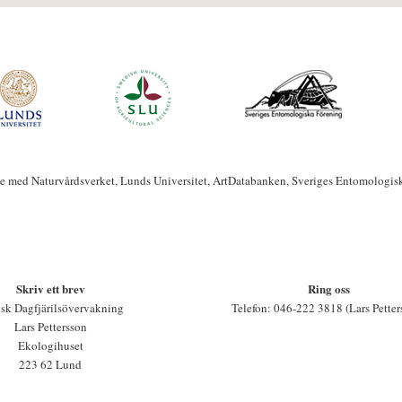
te med Naturvårdsverket, Lunds Universitet, ArtDatabanken, Sveriges Entomologis
Skriv ett brev
Ring oss
sk Dagfjärilsövervakning
Telefon: 046-222 3818 (Lars Petter
Lars Pettersson
Ekologihuset
223 62 Lund