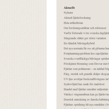
Aktuellt
Nyheter
Aktuell fjärilsforskning
Hela artikellistan
Om forskningsartiklar och referenser
Varför förlorade vi tre svenska dagfjäri
Slingrande slåtter ger större variation
En öländsk blåvingehybrid
Det nya normala får oss att glömma hur
Fortplantningsproblem hos rapsfjärilar 
Svenska svartfläckiga blåvingar sprider 
Förskjuten blomning som försvar mot fj
Fjärilar som pollinerare – en laddad frå
Färg, storlek och genetik skiljer skogs
UV-ljus avslöjar busksnabbvingens lar
Sydrovfjäril har smak för stadslivet
Handel med fjärilar omsätter miljontals 
Vätska i vingmembran kan ge fjärilsvin
Drastisk minskning av danska habitatsp
Fjärilars spridning till nya områden i