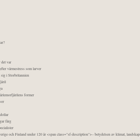
lar?
 det var
efter värmestress som larver
sig i Storbritannien
äril
ga
pärlemorfjärilens former
ver
dollar
gar färg
ecialister
 Sverige och Finland under 120 år <span class="sf-description">– betydelsen av klimat, landska