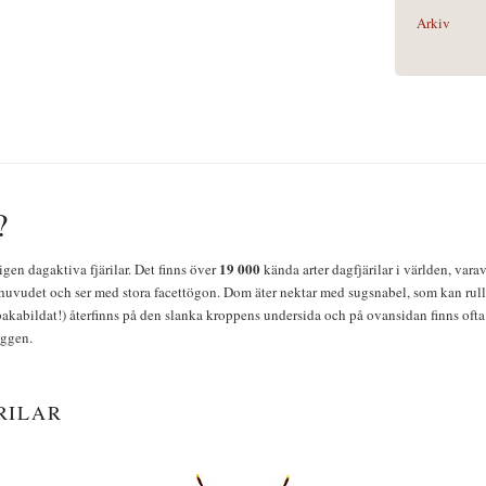
Arkiv
?
19 000
igen dagaktiva fjärilar. Det finns över
kända arter dagfjärilar i världen, vara
huvudet och ser med stora facettögon. Dom äter nektar med sugsnabel, som kan rulla
bakabildat!) återfinns på den slanka kroppens undersida och på ovansidan finns ofta 
yggen.
RILAR