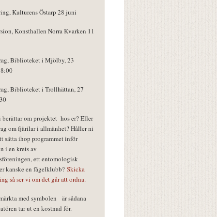
ring, Kulturens Östarp 28 juni
rsion, Konsthallen Norra Kvarken 11
rag, Biblioteket i Mjölby, 23
18:00
rag, Biblioteket i Trollhättan, 27
:30
vi berättar om projektet hos er? Eller
rag om fjärilar i allmänhet? Håller ni
tt sätta ihop programmet inför
n i en krets av
föreningen, ett entomologisk
ler kanske en fågelklubb?
Skicka
ring så ser vi om det går att ordna.
r märkta med symbolen
är sådana
tören tar ut en kostnad för.