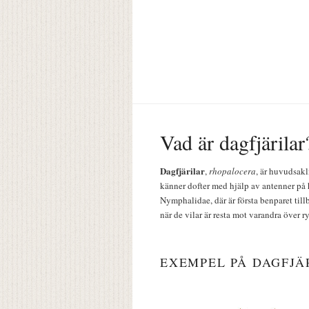
Vad är dagfjärilar
Dagfjärilar
,
rhopalocera
, är huvudsakl
känner dofter med hjälp av antenner på 
Nymphalidae, där är första benparet till
när de vilar är resta mot varandra över r
EXEMPEL PÅ DAGFJÄ