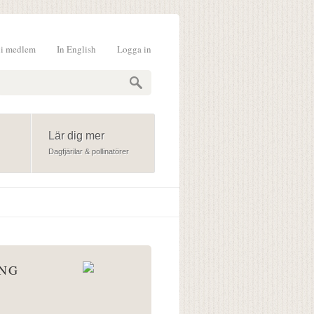
li medlem
In English
Logga in
formulär
Lär dig mer
Dagfjärilar & pollinatörer
ÅNG