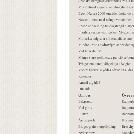
Spanska kamgräsfjärilar hotas av allt t
Mikroklimat avgör utvecklingshastighe
Bete i Natura 2000-områden hotar de v
Nektar – tema med många variationer
Snabb anpassning till dagslängd hjälper
Fjärilslarvernas värdväxter– Mycket 
Monarker migrerar söderut allt senare
Mindre kräsna sydrovfjärilar sprider si
Vad tittar du på?
Många slags pollinerare ger större bom
Två generationer påfågelöga i Belgien
Vackra fjärilar skyddas oftare än alldag
Kalender
Anmäl dig här!
Din sida
Om oss
Överva
Bakgrund
Rapport
Vad gör vi
Rapporte
Filmer
Rapporte
Årsrapporter
Hur gör
Biogeografisk uppföljning
Broschy
Nyhetsbrev
Metoder