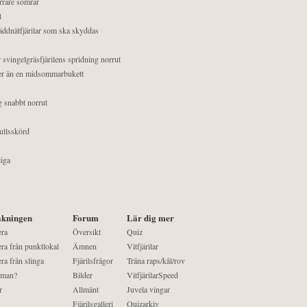
orrare somrar
t
äddnätfjärilar som ska skyddas
 svingelgräsfjärilens spridning norrut
mer än en midsommarbukett
g snabbt norrut
ullsskörd
liga
kningen
Forum
Lär dig mer
era
Översikt
Quiz
ra från punktlokal
Ämnen
Vitfjärilar
ra från slinga
Fjärilsfrågor
Träna raps/kål/rov
 man?
Bilder
VitfjärilarSpeed
r
Allmänt
Juvela vingar
Fjärilsgalleri
Quizarkiv