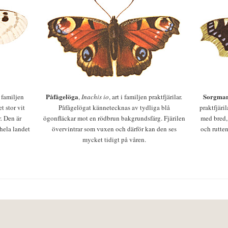
Påfågelöga
Sorgman
 i familjen
,
Inachis io
, art i familjen praktfjärilar.
t stor vit
Påfågelögat kännetecknas av tydliga blå
praktfjäri
r. Den är
ögonfläckar mot en rödbrun bakgrundsfärg. Fjärilen
med bred,
 hela landet
övervintrar som vuxen och därför kan den ses
och rutten
mycket tidigt på våren.