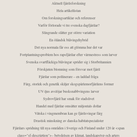
Aktuell fjärilsforskning
Hela artikellistan
Om forskningsartiklar och referenser
Varför förlorade vi tre svenska dagfjärilar?
Slingrande slåtter ger större variation
En öländsk blåvingehybrid
Det nya normala får oss att glömma hur det var
Fortplantningsproblem hos rapsfjärilar efter värmestress som larver
Svenska svartfläckiga blåvingar sprider sig i Storbritannien
Förskjuten blomning som försvar mot fjäril
Fjärilar som pollinerare – en laddad fråga
Färg, storlek och genetik skiljer skogspärlemorfjärilens former
UV-ljus avslöjar busksnabbvingens larver
Sydrovfjäril har smak för stadslivet
Handel med fjärilar omsätter miljontals dollar
Vätska i vingmembran kan ge fjärilsvingar färg
Drastisk minskning av danska habitatspecialister
Fjärilars spridning till nya områden i Sverige och Finland under 120 år <span
class="sf-description">– betydelsen av klimat, landskapstyp och arters