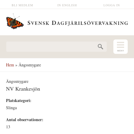
Hoppa till huvudinnehåll
BLI MEDLEM
IN ENGLISH
LOGGA IN
Sökformulär
Hem
» Ängssmygare
Ängssmygare
NV Krankesjön
Platskategori:
Slinga
Antal observationer:
13