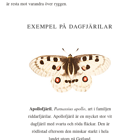
är resta mot varandra över ryggen.
EXEMPEL PÅ DAGFJÄRILAR
Apollofjäril
,
Parnassius apollo
, art i familjen
riddarfjärilar. Apollofjäril är en mycket stor vit
dagfjäril med svarta och röda fläckar. Den är
rödlistad eftersom den minskar starkt i hela
landet utom på Gotland.