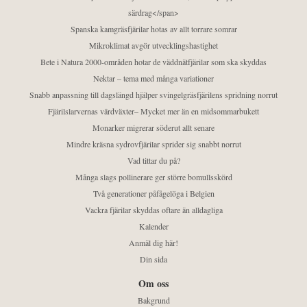
särdrag</span>
Spanska kamgräsfjärilar hotas av allt torrare somrar
Mikroklimat avgör utvecklingshastighet
Bete i Natura 2000-områden hotar de väddnätfjärilar som ska skyddas
Nektar – tema med många variationer
Snabb anpassning till dagslängd hjälper svingelgräsfjärilens spridning norrut
Fjärilslarvernas värdväxter– Mycket mer än en midsommarbukett
Monarker migrerar söderut allt senare
Mindre kräsna sydrovfjärilar sprider sig snabbt norrut
Vad tittar du på?
Många slags pollinerare ger större bomullsskörd
Två generationer påfågelöga i Belgien
Vackra fjärilar skyddas oftare än alldagliga
Kalender
Anmäl dig här!
Din sida
Om oss
Bakgrund