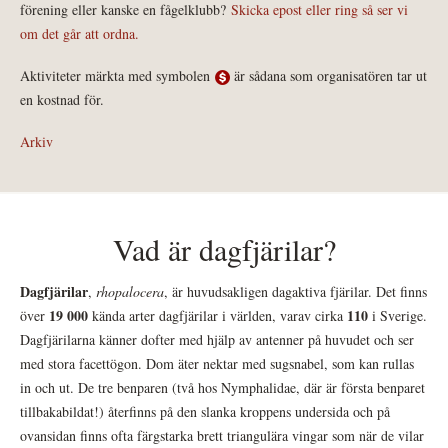
förening eller kanske en fågelklubb?
Skicka epost eller ring så ser vi
om det går att ordna.
Aktiviteter märkta med symbolen
är sådana som organisatören tar ut
en kostnad för.
Arkiv
Vad är dagfjärilar?
Dagfjärilar
,
rhopalocera
, är huvudsakligen dagaktiva fjärilar. Det finns
19 000
110
över
kända arter dagfjärilar i världen, varav cirka
i Sverige.
Dagfjärilarna känner dofter med hjälp av antenner på huvudet och ser
med stora facettögon. Dom äter nektar med sugsnabel, som kan rullas
in och ut. De tre benparen (två hos Nymphalidae, där är första benparet
tillbakabildat!) återfinns på den slanka kroppens undersida och på
ovansidan finns ofta färgstarka brett triangulära vingar som när de vilar