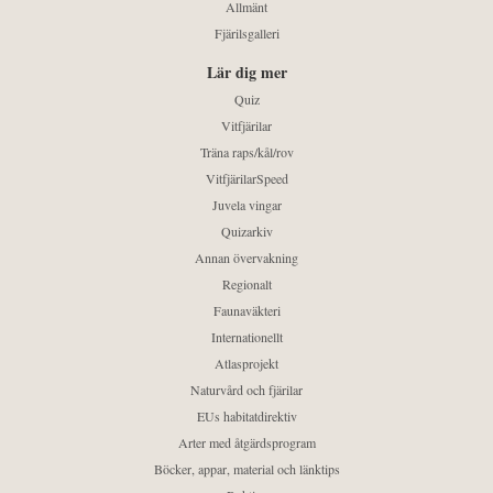
Allmänt
Fjärilsgalleri
Lär dig mer
Quiz
Vitfjärilar
Träna raps/kål/rov
VitfjärilarSpeed
Juvela vingar
Quizarkiv
Annan övervakning
Regionalt
Faunaväkteri
Internationellt
Atlasprojekt
Naturvård och fjärilar
EUs habitatdirektiv
Arter med åtgärdsprogram
Böcker, appar, material och länktips