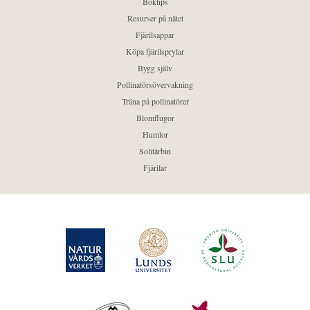
Boktips
Resurser på nätet
Fjärilsappar
Köpa fjärilsprylar
Bygg själv
Pollinatörsövervakning
Träna på pollinatörer
Blomflugor
Humlor
Solitärbin
Fjärilar