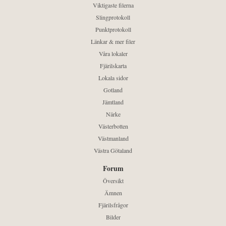
Viktigaste filerna
Slingprotokoll
Punktprotokoll
Länkar & mer filer
Våra lokaler
Fjärilskarta
Lokala sidor
Gotland
Jämtland
Närke
Västerbotten
Västmanland
Västra Götaland
Forum
Översikt
Ämnen
Fjärilsfrågor
Bilder