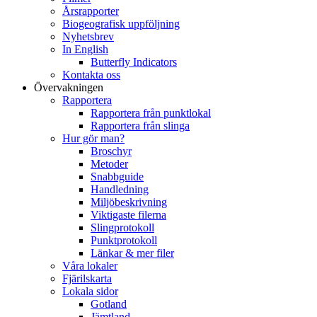
Årsrapporter
Biogeografisk uppföljning
Nyhetsbrev
In English
Butterfly Indicators
Kontakta oss
Övervakningen
Rapportera
Rapportera från punktlokal
Rapportera från slinga
Hur gör man?
Broschyr
Metoder
Snabbguide
Handledning
Miljöbeskrivning
Viktigaste filerna
Slingprotokoll
Punktprotokoll
Länkar & mer filer
Våra lokaler
Fjärilskarta
Lokala sidor
Gotland
Jämtland