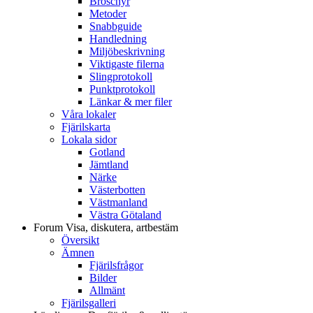
Broschyr
Metoder
Snabbguide
Handledning
Miljöbeskrivning
Viktigaste filerna
Slingprotokoll
Punktprotokoll
Länkar & mer filer
Våra lokaler
Fjärilskarta
Lokala sidor
Gotland
Jämtland
Närke
Västerbotten
Västmanland
Västra Götaland
Forum
Visa, diskutera, artbestäm
Översikt
Ämnen
Fjärilsfrågor
Bilder
Allmänt
Fjärilsgalleri