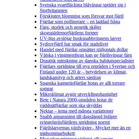
Svenska svartfläckiga blåvingar sprider sig i
Storbritannien
Förskjuten blomning som försvar mot fjäril
Fjärilar som pollinerare – en laddad fråga
Färg, storlek och genetik skiljer
skogspärlemorfjärilens former
UV-ljus avslöjar busksnabbvingens larver
Sydrovfjäril har smak för stadslivet
Handel med fjärilar omsätter miljontals dollar
Vätska i vingmembran kan ge fjärilsvingar färg
Drastisk minskning av danska habitatspecialister
Fjärilars spridning till nya områden i Sverige och
Finland under 120 år
– betydelsen av klimat,
landskapstyp och arters särdrag
Spanska kamgräsfjärilar hotas av allt torrare
somrar
Mikroklimat avgör utvecklingshastighet
Bete i Natura 2000-områden hotar de
väddnätfjärilar som ska skyddas
Nektar – tema med många variationer
Snabb anpassning till dagslängd hjälper
svingelgräsfjärilens spridning norrut
Fjärilslarvernas värdväxter– Mycket mer än en
midsommarbukett
Monarker migrerar söderut allt senare