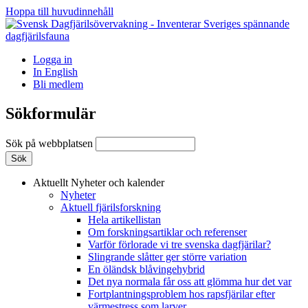
Hoppa till huvudinnehåll
Logga in
In English
Bli medlem
Sökformulär
Sök på webbplatsen
Aktuellt
Nyheter och kalender
Nyheter
Aktuell fjärilsforskning
Hela artikellistan
Om forskningsartiklar och referenser
Varför förlorade vi tre svenska dagfjärilar?
Slingrande slåtter ger större variation
En öländsk blåvingehybrid
Det nya normala får oss att glömma hur det var
Fortplantningsproblem hos rapsfjärilar efter
värmestress som larver