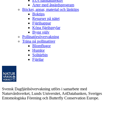
EUs habitatdirektiv
Arter med åtgärdsprogram
Böcker, appar, material och länktips
Boktips
Resurser på nätet
Fjärilsappar
Köpa fjärilsprylar
Bygg själv
Pollinatörsövervakning
Träna på pollinatörer
Blomflugor
Humlor
Solitärbin
Fjärilar
Svensk Dagfjärilsövervakning utförs i samarbete med
Naturvårdsverket, Lunds Universitet, ArtDatabanken, Sveriges
Entomologiska Förening och Butterfly Conservation Europe.