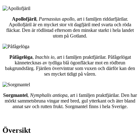
Apollofjäril
,
Parnassius apollo
, art i familjen riddarfjärilar.
Apollofjäril är en mycket stor vit dagfjäril med svarta och röda
fläckar. Den är rödlistad eftersom den minskar starkt i hela landet
utom på Gotland.
Påfågelöga
,
Inachis io
, art i familjen praktfjärilar. Påfågelögat
kännetecknas av tydliga blå ögonfläckar mot en rödbrun
bakgrundsfärg. Fjärilen övervintrar som vuxen och därför kan den
ses mycket tidigt på våren.
Sorgmantel
,
Nymphalis antiopa
, art i familjen praktfjärilar. Den har
mörkt sammetsbruna vingar med bred, gul ytterkant och äter bland
annat sav och rutten frukt. Sorgmantel finns i hela Sverige.
Översikt