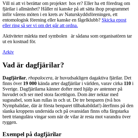
Vill ni att vi berättar om projektet hos er? Eller ha ett föredrag om
fjärilar i allmänhet? Håller ni kanske på att sätta ihop programmet
inför vårens möten i en krets av Naturskyddsföreningen, ett
entomologisk förening eller kanske en fågelklubb?
Skicka epost
eller ring så ser vi om det går att ordna.
Aktiviteter märkta med symbolen
är sådana som organisatören tar
ut en kostnad för.
Arkiv
Vad är dagfjärilar?
Dagfjärilar
,
rhopalocera
, är huvudsakligen dagaktiva fjärilar. Det
finns över
19 000
kända arter dagfjärilar i världen, varav cirka
110
i
Sverige. Dagfjärilarna känner dofter med hjälp av antenner på
huvudet och ser med stora facettögon. Dom äter nektar med
sugsnabel, som kan rullas in och ut. De tre benparen (två hos
Nymphalidae, där är första benparet tillbakabildat!) återfinns på den
slanka kroppens undersida och på ovansidan finns ofta färgstarka
brett triangulära vingar som när de vilar är resta mot varandra över
ryggen.
Exempel på dagfjärilar