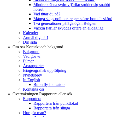
Mindre kräsna sydrovfjärilar sprider sig snabbt
norrut
Vad tittar du på?
Många slags pollinerare ger större bomullsskörd
Två generationer påfågelöga i Belgien
Vackra fjärilar skyddas oftare än alldagliga
Kalender
Anmäl dig här!
Din sida
Om oss
Kontakt och bakgrund
Bakgrund
Vad gör vi
Filmer
Årsrapporter
Biogeografisk uppföljning
Nyhetsbrev
In English
Butterfly Indicators
Kontakta oss
Övervakningen
Rapportera eller sök
Rapportera
Rapportera från punktlokal
Rapportera från slinga
Hur gör man?