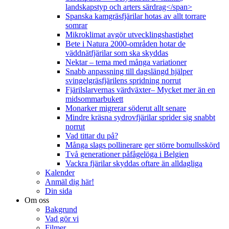
landskapstyp och arters särdrag</span>
Spanska kamgräsfjärilar hotas av allt torrare
somrar
Mikroklimat avgör utvecklingshastighet
Bete i Natura 2000-områden hotar de
väddnätfjärilar som ska skyddas
Nektar – tema med många variationer
Snabb anpassning till dagslängd hjälper
svingelgräsfjärilens spridning norrut
Fjärilslarvernas värdväxter– Mycket mer än en
midsommarbukett
Monarker migrerar söderut allt senare
Mindre kräsna sydrovfjärilar sprider sig snabbt
norrut
Vad tittar du på?
Många slags pollinerare ger större bomullsskörd
Två generationer påfågelöga i Belgien
Vackra fjärilar skyddas oftare än alldagliga
Kalender
Anmäl dig här!
Din sida
Om oss
Bakgrund
Vad gör vi
Filmer