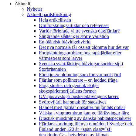
Aktuellt
Nyheter
Aktuell fjärilsforskning
Hela artikellistan
Om forskningsartiklar och referenser
Varför förlorade vi tre svenska dagfjärilar?
Slingrande slåtter ger större variation
En öländsk blåvingehybrid
Det nya normala får oss att glömma hur det var
Fortplantningsproblem hos rapsfjärilar efter
värmestress som larver
Svenska svartfläckiga blåvingar sprider sig i
Storbritannien
Förskjuten blomning som försvar mot fjäril
Fjärilar som pollinerare – en laddad fråga
Färg, storlek och genetik skiljer
skogspärlemorfjärilens former
UV-ljus avslöjar busksnabbvingens larver
Sydrovfjäril har smak för stadslivet
Handel med fjärilar omsätter miljontals dollar
Vätska i vingmembran kan ge fjärilsvingar färg
Drastisk minskning av danska habitatspecialister
Fjärilars spridning till nya områden i Sverige och
Finland under 120 år <span class="sf-
description">– betydelsen av klimat,