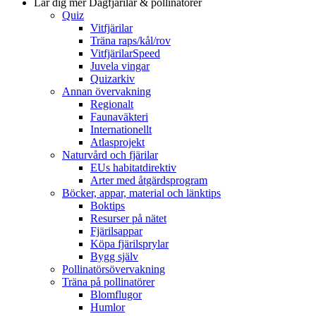
Lär dig mer
Dagfjärilar & pollinatörer
Quiz
Vitfjärilar
Träna raps/kål/rov
VitfjärilarSpeed
Juvela vingar
Quizarkiv
Annan övervakning
Regionalt
Faunaväkteri
Internationellt
Atlasprojekt
Naturvård och fjärilar
EUs habitatdirektiv
Arter med åtgärdsprogram
Böcker, appar, material och länktips
Boktips
Resurser på nätet
Fjärilsappar
Köpa fjärilsprylar
Bygg själv
Pollinatörsövervakning
Träna på pollinatörer
Blomflugor
Humlor