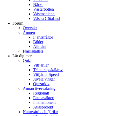
Närke
Västerbotten
Västmanland
Västra Götaland
Forum
Översikt
Ämnen
Fjärilsfrågor
Bilder
Allmänt
Fjärilsgalleri
Lär dig mer
Quiz
Vitfjärilar
Träna raps/kål/rov
VitfjärilarSpeed
Juvela vingar
Quizarkiv
Annan övervakning
Regionalt
Faunaväkteri
Internationellt
Atlasprojekt
Naturvård och fjärilar