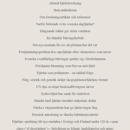
Aktuell fjärilsforskning
Hela artikellistan
Om forskningsartiklar och referenser
Varför förlorade vi tre svenska dagfjärilar?
Slingrande slåtter ger större variation
En öländsk blåvingehybrid
Det nya normala får oss att glömma hur det var
Fortplantningsproblem hos rapsfjärilar efter värmestress som larver
Svenska svartfläckiga blåvingar sprider sig i Storbritannien
Förskjuten blomning som försvar mot fjäril
Fjärilar som pollinerare – en laddad fråga
Färg, storlek och genetik skiljer skogspärlemorfjärilens former
UV-ljus avslöjar busksnabbvingens larver
Sydrovfjäril har smak för stadslivet
Handel med fjärilar omsätter miljontals dollar
Vätska i vingmembran kan ge fjärilsvingar färg
Drastisk minskning av danska habitatspecialister
Fjärilars spridning till nya områden i Sverige och Finland under 120 år <span
class="sf-description">– betydelsen av klimat, landskapstyp och arters