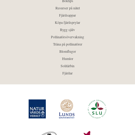
Boktips
Resurser på nätet
Fjärilsappar
Köpa fjärilsprylar
Bygg själv
Pollinatörsövervakning
Träna på pollinatörer
Blomflugor
Humlor
Solitärbin
Fjärilar