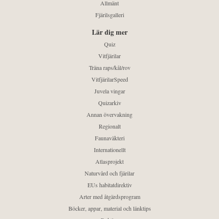
Allmänt
Fjärilsgalleri
Lär dig mer
Quiz
Vitfjärilar
Träna raps/kål/rov
VitfjärilarSpeed
Juvela vingar
Quizarkiv
Annan övervakning
Regionalt
Faunaväkteri
Internationellt
Atlasprojekt
Naturvård och fjärilar
EUs habitatdirektiv
Arter med åtgärdsprogram
Böcker, appar, material och länktips