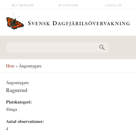
Hoppa till huvudinnehåll
BLI MEDLEM
IN ENGLISH
LOGGA IN
Sökformulär
Hem
» Ängssmygare
Ängssmygare
Ragnerud
Platskategori:
Slinga
Antal observationer:
4