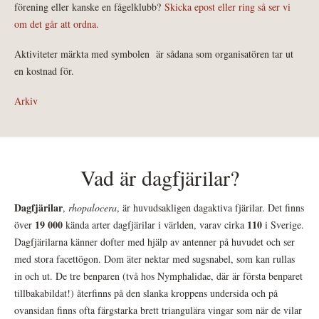
förening eller kanske en fågelklubb?
Skicka epost eller ring så ser vi
om det går att ordna.
Aktiviteter märkta med symbolen
är sådana som organisatören tar ut
en kostnad för.
Arkiv
Vad är dagfjärilar?
Dagfjärilar
,
rhopalocera
, är huvudsakligen dagaktiva fjärilar. Det finns
19 000
110
över
kända arter dagfjärilar i världen, varav cirka
i Sverige.
Dagfjärilarna känner dofter med hjälp av antenner på huvudet och ser
med stora facettögon. Dom äter nektar med sugsnabel, som kan rullas
in och ut. De tre benparen (två hos Nymphalidae, där är första benparet
tillbakabildat!) återfinns på den slanka kroppens undersida och på
ovansidan finns ofta färgstarka brett triangulära vingar som när de vilar