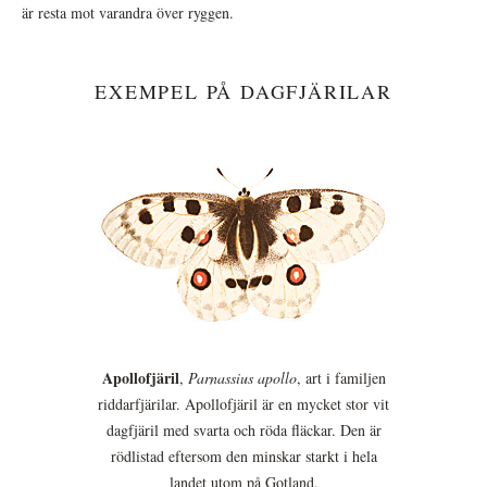
är resta mot varandra över ryggen.
EXEMPEL PÅ DAGFJÄRILAR
Apollofjäril
,
Parnassius apollo
, art i familjen
riddarfjärilar. Apollofjäril är en mycket stor vit
dagfjäril med svarta och röda fläckar. Den är
rödlistad eftersom den minskar starkt i hela
landet utom på Gotland.