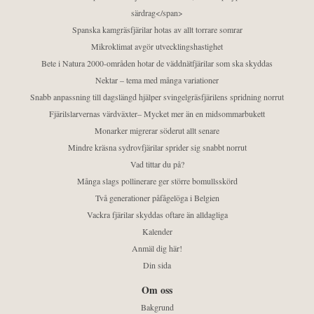
särdrag</span>
Spanska kamgräsfjärilar hotas av allt torrare somrar
Mikroklimat avgör utvecklingshastighet
Bete i Natura 2000-områden hotar de väddnätfjärilar som ska skyddas
Nektar – tema med många variationer
Snabb anpassning till dagslängd hjälper svingelgräsfjärilens spridning norrut
Fjärilslarvernas värdväxter– Mycket mer än en midsommarbukett
Monarker migrerar söderut allt senare
Mindre kräsna sydrovfjärilar sprider sig snabbt norrut
Vad tittar du på?
Många slags pollinerare ger större bomullsskörd
Två generationer påfågelöga i Belgien
Vackra fjärilar skyddas oftare än alldagliga
Kalender
Anmäl dig här!
Din sida
Om oss
Bakgrund