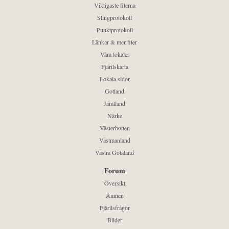
Viktigaste filerna
Slingprotokoll
Punktprotokoll
Länkar & mer filer
Våra lokaler
Fjärilskarta
Lokala sidor
Gotland
Jämtland
Närke
Västerbotten
Västmanland
Västra Götaland
Forum
Översikt
Ämnen
Fjärilsfrågor
Bilder