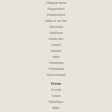
Viktigaste filerna
Slingprotokoll
Punktprotokoll
Länkar & mer filer
Våra lokaler
Fjärilskarta
Lokala sidor
Gotland
Jämtland
Närke
Västerbotten
Västmanland
Västra Götaland
Forum
Översikt
Ämnen
Fjärilsfrågor
Bilder