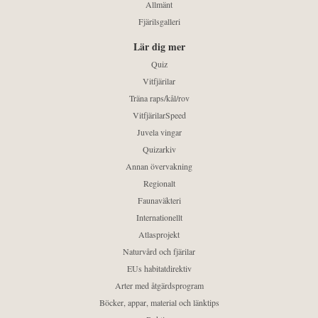
Allmänt
Fjärilsgalleri
Lär dig mer
Quiz
Vitfjärilar
Träna raps/kål/rov
VitfjärilarSpeed
Juvela vingar
Quizarkiv
Annan övervakning
Regionalt
Faunaväkteri
Internationellt
Atlasprojekt
Naturvård och fjärilar
EUs habitatdirektiv
Arter med åtgärdsprogram
Böcker, appar, material och länktips