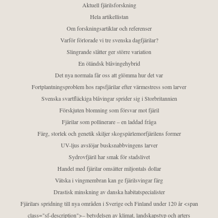
Aktuell fjärilsforskning
Hela artikellistan
Om forskningsartiklar och referenser
Varför förlorade vi tre svenska dagfjärilar?
Slingrande slåtter ger större variation
En öländsk blåvingehybrid
Det nya normala får oss att glömma hur det var
Fortplantningsproblem hos rapsfjärilar efter värmestress som larver
Svenska svartfläckiga blåvingar sprider sig i Storbritannien
Förskjuten blomning som försvar mot fjäril
Fjärilar som pollinerare – en laddad fråga
Färg, storlek och genetik skiljer skogspärlemorfjärilens former
UV-ljus avslöjar busksnabbvingens larver
Sydrovfjäril har smak för stadslivet
Handel med fjärilar omsätter miljontals dollar
Vätska i vingmembran kan ge fjärilsvingar färg
Drastisk minskning av danska habitatspecialister
Fjärilars spridning till nya områden i Sverige och Finland under 120 år <span
class="sf-description">– betydelsen av klimat, landskapstyp och arters