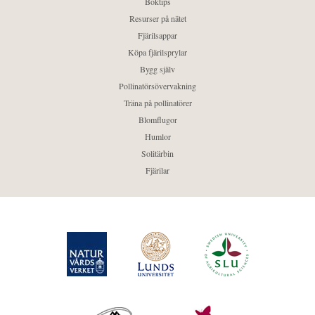
Boktips
Resurser på nätet
Fjärilsappar
Köpa fjärilsprylar
Bygg själv
Pollinatörsövervakning
Träna på pollinatörer
Blomflugor
Humlor
Solitärbin
Fjärilar