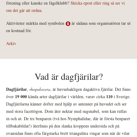
förening eller kanske en fågelklubb?
Skicka epost eller ring så ser vi
om det går att ordna.
Aktiviteter märkta med symbolen
är sådana som organisatören tar ut
en kostnad för.
Arkiv
Vad är dagfjärilar?
Dagfjärilar
,
rhopalocera
, är huvudsakligen dagaktiva fjärilar. Det finns
19 000
110
över
kända arter dagfjärilar i världen, varav cirka
i Sverige.
Dagfjärilarna känner dofter med hjälp av antenner på huvudet och ser
med stora facettögon. Dom äter nektar med sugsnabel, som kan rullas
in och ut. De tre benparen (två hos Nymphalidae, där är första benparet
tillbakabildat!) återfinns på den slanka kroppens undersida och på
ovansidan finns ofta färgstarka brett triangulära vingar som när de vilar