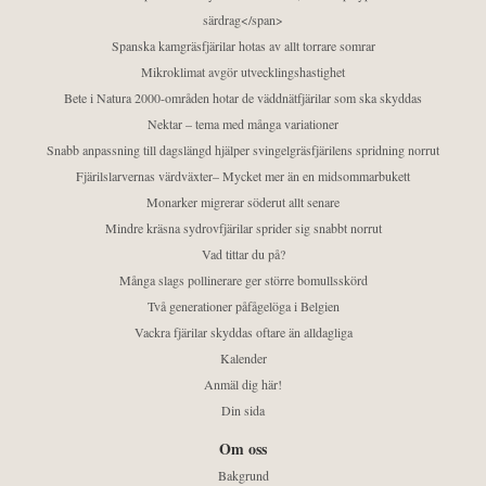
särdrag</span>
Spanska kamgräsfjärilar hotas av allt torrare somrar
Mikroklimat avgör utvecklingshastighet
Bete i Natura 2000-områden hotar de väddnätfjärilar som ska skyddas
Nektar – tema med många variationer
Snabb anpassning till dagslängd hjälper svingelgräsfjärilens spridning norrut
Fjärilslarvernas värdväxter– Mycket mer än en midsommarbukett
Monarker migrerar söderut allt senare
Mindre kräsna sydrovfjärilar sprider sig snabbt norrut
Vad tittar du på?
Många slags pollinerare ger större bomullsskörd
Två generationer påfågelöga i Belgien
Vackra fjärilar skyddas oftare än alldagliga
Kalender
Anmäl dig här!
Din sida
Om oss
Bakgrund