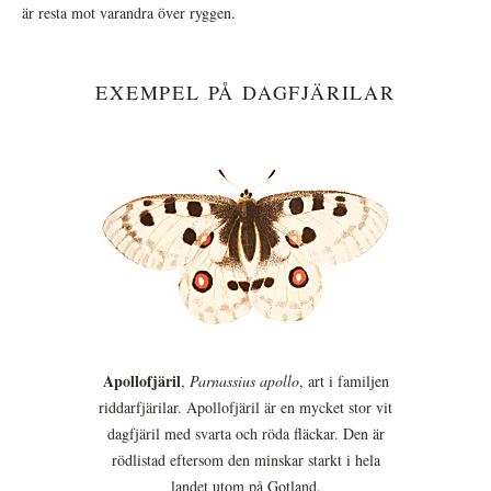
är resta mot varandra över ryggen.
EXEMPEL PÅ DAGFJÄRILAR
Apollofjäril
,
Parnassius apollo
, art i familjen
riddarfjärilar. Apollofjäril är en mycket stor vit
dagfjäril med svarta och röda fläckar. Den är
rödlistad eftersom den minskar starkt i hela
landet utom på Gotland.