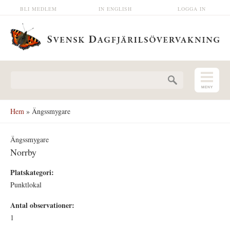
Hoppa till huvudinnehåll
BLI MEDLEM
IN ENGLISH
LOGGA IN
Sökformulär
Hem
» Ängssmygare
Ängssmygare
Norrby
Platskategori:
Punktlokal
Antal observationer:
1