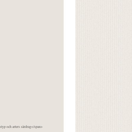
pstyp och arters särdrag</span>