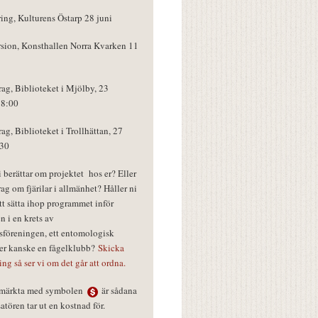
ring, Kulturens Östarp 28 juni
rsion, Konsthallen Norra Kvarken 11
rag, Biblioteket i Mjölby, 23
18:00
rag, Biblioteket i Trollhättan, 27
:30
vi berättar om projektet hos er? Eller
rag om fjärilar i allmänhet? Håller ni
tt sätta ihop programmet inför
n i en krets av
föreningen, ett entomologisk
ler kanske en fågelklubb?
Skicka
ring så ser vi om det går att ordna.
r märkta med symbolen
är sådana
tören tar ut en kostnad för.