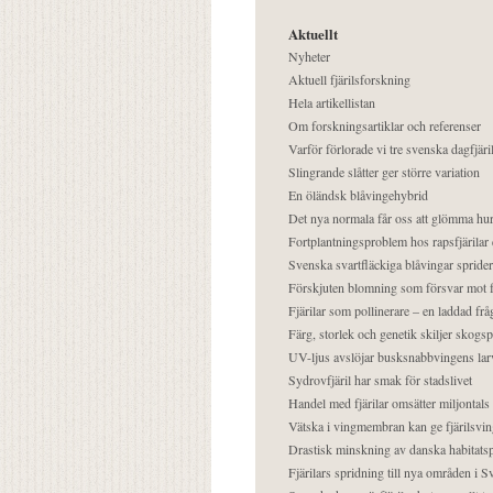
Aktuellt
Nyheter
Aktuell fjärilsforskning
Hela artikellistan
Om forskningsartiklar och referenser
Varför förlorade vi tre svenska dagfjäri
Slingrande slåtter ger större variation
En öländsk blåvingehybrid
Det nya normala får oss att glömma hur
Fortplantningsproblem hos rapsfjärilar 
Svenska svartfläckiga blåvingar sprider 
Förskjuten blomning som försvar mot fj
Fjärilar som pollinerare – en laddad frå
Färg, storlek och genetik skiljer skogs
UV-ljus avslöjar busksnabbvingens lar
Sydrovfjäril har smak för stadslivet
Handel med fjärilar omsätter miljontals 
Vätska i vingmembran kan ge fjärilsvin
Drastisk minskning av danska habitatsp
Fjärilars spridning till nya områden i