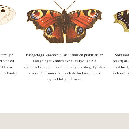
Påfågelöga
Sorgman
 i familjen
,
Inachis io
, art i familjen praktfjärilar.
t stor vit
Påfågelögat kännetecknas av tydliga blå
praktfjäri
r. Den är
ögonfläckar mot en rödbrun bakgrundsfärg. Fjärilen
med bred,
 hela landet
övervintrar som vuxen och därför kan den ses
och rutten
mycket tidigt på våren.