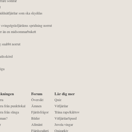
orrare somrar
t
äddnätfjärilar som ska skyddas
 svingelgräsfjärilens spridning norrut
mer än en midsommarbukett
g snabbt norrut
ullsskörd
liga
kningen
Forum
Lär dig mer
era
Översikt
Quiz
ra från punktlokal
Ämnen
Vitfjärilar
ra från slinga
Fjärilsfrågor
Träna raps/kål/rov
 man?
Bilder
VitfjärilarSpeed
r
Allmänt
Juvela vingar
Fjärilsgalleri
Quizarkiv