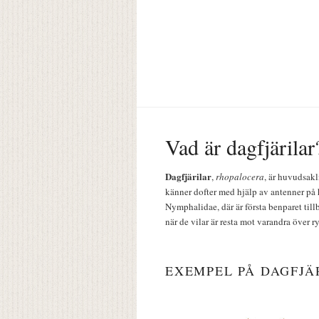
Vad är dagfjärilar
Dagfjärilar
,
rhopalocera
, är huvudsakl
känner dofter med hjälp av antenner på 
Nymphalidae, där är första benparet till
när de vilar är resta mot varandra över r
EXEMPEL PÅ DAGFJÄ