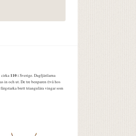
110
v cirka
i Sverige. Dagfjärilarna
s in och ut. De tre benparen (två hos
färgstarka brett triangulära vingar som