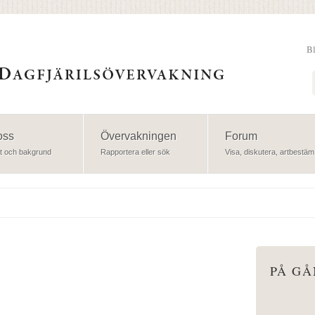
B
Sök
oss
Övervakningen
Forum
t och bakgrund
Rapportera eller sök
Visa, diskutera, artbestäm
PÅ G