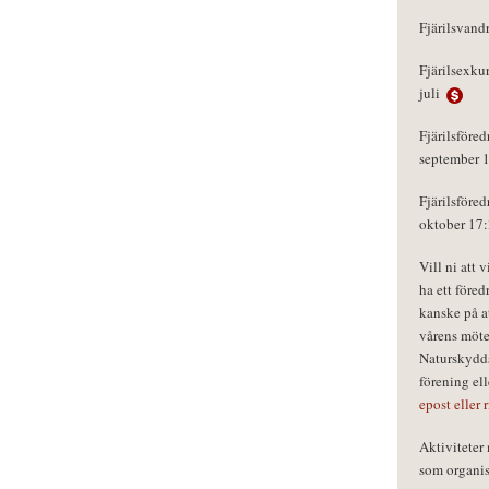
Fjärilsvand
Fjärilsexku
juli
Fjärilsföred
september 
Fjärilsföred
oktober 17
Vill ni att 
ha ett föred
kanske på a
vårens möte
Naturskydds
förening el
epost eller 
Aktivitete
som organisa