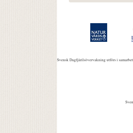
Svensk Dagfjärilsövervakning utförs i samarbe
Sven