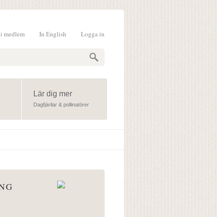
li medlem
In English
Logga in
formulär
Lär dig mer
Dagfjärilar & pollinatörer
ÅNG