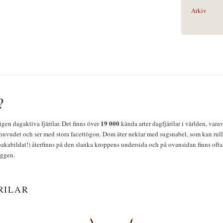
Arkiv
?
19 000
igen dagaktiva fjärilar. Det finns över
kända arter dagfjärilar i världen, vara
huvudet och ser med stora facettögon. Dom äter nektar med sugsnabel, som kan rulla
bakabildat!) återfinns på den slanka kroppens undersida och på ovansidan finns ofta 
yggen.
RILAR