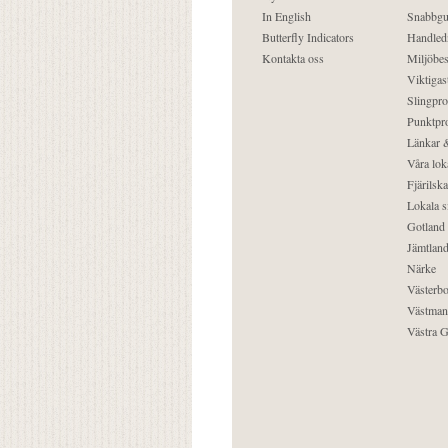
In English
Snabbgu
Butterfly Indicators
Handled
Kontakta oss
Miljöbes
Viktigast
Slingpro
Punktpro
Länkar &
Våra lok
Fjärilska
Lokala s
Gotland
Jämtlan
Närke
Västerbo
Västman
Västra G