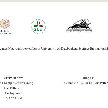
te med Naturvårdsverket, Lunds Universitet, ArtDatabanken, Sveriges Entomologis
Skriv ett brev
Ring oss
sk Dagfjärilsövervakning
Telefon: 046-222 3818 (Lars Petter
Lars Pettersson
Ekologihuset
223 62 Lund