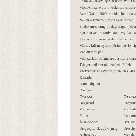
Spanska kamgräsfjärilar hotas av allt t
Mikroklimat avgör utvecklingshastighe
Bete i Natura 2000-områden hotar de v
Nektar – tema med många variationer
Snabb anpassning till dagslängd hjälper
Fjärilslarvernas värdväxter– Mycket 
Monarker migrerar söderut allt senare
Mindre kräsna sydrovfjärilar sprider si
Vad tittar du på?
Många slags pollinerare ger större bom
Två generationer påfågelöga i Belgien
Vackra fjärilar skyddas oftare än alldag
Kalender
Anmäl dig här!
Din sida
Om oss
Överva
Bakgrund
Rapport
Vad gör vi
Rapporte
Filmer
Rapporte
Årsrapporter
Hur gör
Biogeografisk uppföljning
Broschy
Nyhetsbrev
Metoder