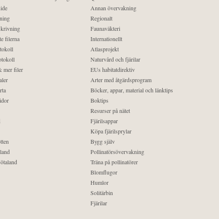
ide
Annan övervakning
ning
Regionalt
krivning
Faunaväkteri
e filerna
Internationellt
tokoll
Atlasprojekt
tokoll
Naturvård och fjärilar
 mer filer
EUs habitatdirektiv
aler
Arter med åtgärdsprogram
rta
Böcker, appar, material och länktips
idor
Boktips
Resurser på nätet
d
Fjärilsappar
Köpa fjärilsprylar
tten
Bygg själv
land
Pollinatörsövervakning
ötaland
Träna på pollinatörer
Blomflugor
Humlor
Solitärbin
Fjärilar