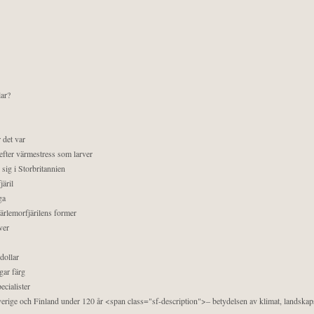
lar?
 det var
efter värmestress som larver
sig i Storbritannien
äril
ga
pärlemorfjärilens former
ver
dollar
gar färg
ecialister
 Sverige och Finland under 120 år <span class="sf-description">– betydelsen av klimat, landska