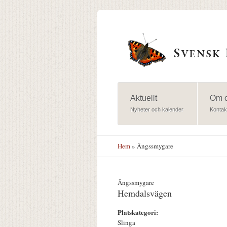
Hoppa till huvudinnehåll
Aktuellt
Om 
Nyheter och kalender
Kontak
Hem
» Ängssmygare
Ängssmygare
Hemdalsvägen
Platskategori:
Slinga