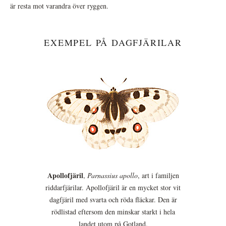
är resta mot varandra över ryggen.
EXEMPEL PÅ DAGFJÄRILAR
Apollofjäril
,
Parnassius apollo
, art i familjen
riddarfjärilar. Apollofjäril är en mycket stor vit
dagfjäril med svarta och röda fläckar. Den är
rödlistad eftersom den minskar starkt i hela
landet utom på Gotland.