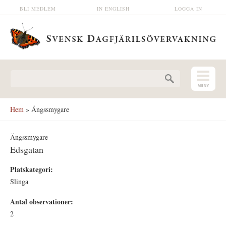
Hoppa till huvudinnehåll
BLI MEDLEM
IN ENGLISH
LOGGA IN
Sökformulär
Hem
» Ängssmygare
Ängssmygare
Edsgatan
Platskategori:
Slinga
Antal observationer:
2