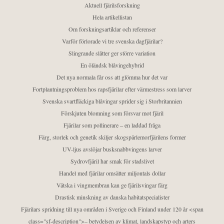
Aktuell fjärilsforskning
Hela artikellistan
Om forskningsartiklar och referenser
Varför förlorade vi tre svenska dagfjärilar?
Slingrande slåtter ger större variation
En öländsk blåvingehybrid
Det nya normala får oss att glömma hur det var
Fortplantningsproblem hos rapsfjärilar efter värmestress som larver
Svenska svartfläckiga blåvingar sprider sig i Storbritannien
Förskjuten blomning som försvar mot fjäril
Fjärilar som pollinerare – en laddad fråga
Färg, storlek och genetik skiljer skogspärlemorfjärilens former
UV-ljus avslöjar busksnabbvingens larver
Sydrovfjäril har smak för stadslivet
Handel med fjärilar omsätter miljontals dollar
Vätska i vingmembran kan ge fjärilsvingar färg
Drastisk minskning av danska habitatspecialister
Fjärilars spridning till nya områden i Sverige och Finland under 120 år <span
class="sf-description">– betydelsen av klimat, landskapstyp och arters