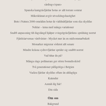
särdrag</span>
Spanska kamgräsfjärilar hotas av allt torrare somrar
Mikroklimat avgör utvecklingshastighet
Bete i Natura 2000-områden hotar de väddnätfjärilar som ska skyddas
Nektar – tema med många variationer
Snabb anpassning till dagslängd hjälper svingelgräsfjärilens spridning norrut
Fjärilslarvernas värdväxter– Mycket mer än en midsommarbukett
Monarker migrerar söderut allt senare
Mindre kräsna sydrovfjärilar sprider sig snabbt norrut
Vad tittar du på?
Många slags pollinerare ger större bomullsskörd
Två generationer påfågelöga i Belgien
Vackra fjärilar skyddas oftare än alldagliga
Kalender
Anmäl dig här!
Din sida
Om oss
Bakgrund