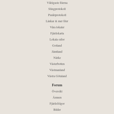
Viktigaste filerna
Slingprotokoll
Punktprotokoll
Länkar & mer filer
Våra lokaler
Fjärilskarta
Lokala sidor
Gotland
Jämtland
Närke
Västerbotten
Västmanland
Västra Götaland
Forum
Översikt
Ämnen
Fjärilsfrågor
Bilder