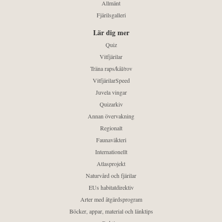
Allmänt
Fjärilsgalleri
Lär dig mer
Quiz
Vitfjärilar
Träna raps/kål/rov
VitfjärilarSpeed
Juvela vingar
Quizarkiv
Annan övervakning
Regionalt
Faunaväkteri
Internationellt
Atlasprojekt
Naturvård och fjärilar
EUs habitatdirektiv
Arter med åtgärdsprogram
Böcker, appar, material och länktips