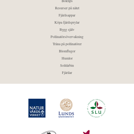
Boktips
Resurser på nätet
Fjärilsappar
Köpa fjärilsprylar
Bygg själv
Pollinatörsövervakning
Träna på pollinatörer
Blomflugor
Humlor
Solitärbin
Fjärilar