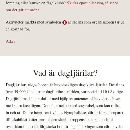
förening eller kanske en fågelklubb?
Skicka epost eller ring så ser vi
om det går att ordna.
Aktiviteter märkta med symbolen
är sådana som organisatören tar ut
en kostnad för.
Arkiv
Vad är dagfjärilar?
Dagfjärilar
,
rhopalocera
, är huvudsakligen dagaktiva fjärilar. Det finns
19 000
110
över
kända arter dagfjärilar i världen, varav cirka
i Sverige.
Dagfjärilarna känner dofter med hjälp av antenner på huvudet och ser
med stora facettögon. Dom äter nektar med sugsnabel, som kan rullas
in och ut. De tre benparen (två hos Nymphalidae, där är första benparet
tillbakabildat!) återfinns på den slanka kroppens undersida och på
ovansidan finns ofta färgstarka brett triangulära vingar som när de vilar