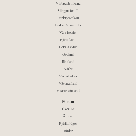
Viktigaste filerna
Slingprotokoll
Punktprotokoll
Länkar & mer filer
Våra lokaler
Fjärilskarta
Lokala sidor
Gotland
Jämtland
Närke
Västerbotten
Västmanland
Västra Götaland
Forum
Översikt
Ämnen
Fjärilsfrågor
Bilder