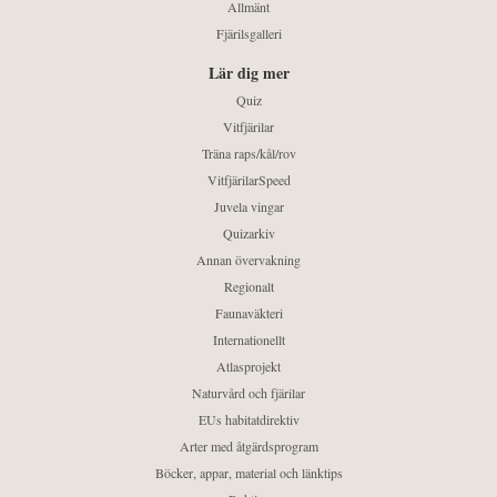
Allmänt
Fjärilsgalleri
Lär dig mer
Quiz
Vitfjärilar
Träna raps/kål/rov
VitfjärilarSpeed
Juvela vingar
Quizarkiv
Annan övervakning
Regionalt
Faunaväkteri
Internationellt
Atlasprojekt
Naturvård och fjärilar
EUs habitatdirektiv
Arter med åtgärdsprogram
Böcker, appar, material och länktips