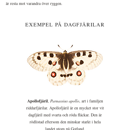
är resta mot varandra över ryggen.
EXEMPEL PÅ DAGFJÄRILAR
Apollofjäril
,
Parnassius apollo
, art i familjen
riddarfjärilar. Apollofjäril är en mycket stor vit
dagfjäril med svarta och röda fläckar. Den är
rödlistad eftersom den minskar starkt i hela
landet utom på Gotland.