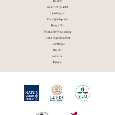
Boktips
Resurser på nätet
Fjärilsappar
Köpa fjärilsprylar
Bygg själv
Pollinatörsövervakning
Träna på pollinatörer
Blomflugor
Humlor
Solitärbin
Fjärilar