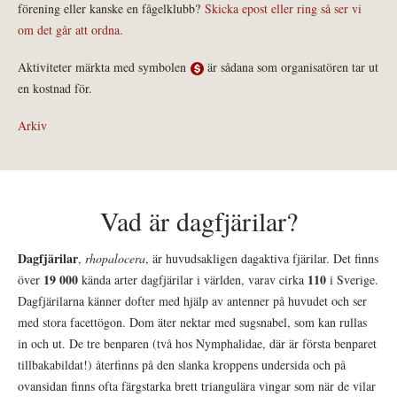
förening eller kanske en fågelklubb?
Skicka epost eller ring så ser vi
om det går att ordna.
Aktiviteter märkta med symbolen
är sådana som organisatören tar ut
en kostnad för.
Arkiv
Vad är dagfjärilar?
Dagfjärilar
,
rhopalocera
, är huvudsakligen dagaktiva fjärilar. Det finns
19 000
110
över
kända arter dagfjärilar i världen, varav cirka
i Sverige.
Dagfjärilarna känner dofter med hjälp av antenner på huvudet och ser
med stora facettögon. Dom äter nektar med sugsnabel, som kan rullas
in och ut. De tre benparen (två hos Nymphalidae, där är första benparet
tillbakabildat!) återfinns på den slanka kroppens undersida och på
ovansidan finns ofta färgstarka brett triangulära vingar som när de vilar