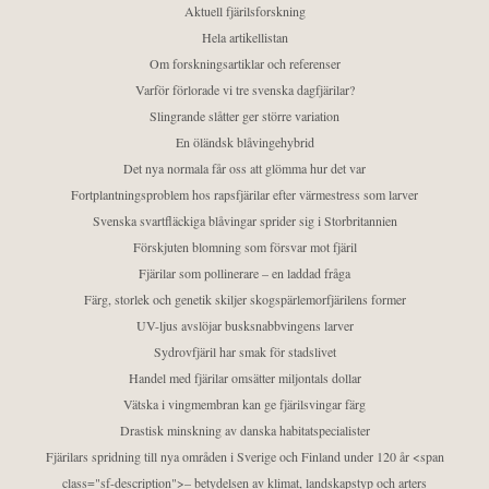
Aktuell fjärilsforskning
Hela artikellistan
Om forskningsartiklar och referenser
Varför förlorade vi tre svenska dagfjärilar?
Slingrande slåtter ger större variation
En öländsk blåvingehybrid
Det nya normala får oss att glömma hur det var
Fortplantningsproblem hos rapsfjärilar efter värmestress som larver
Svenska svartfläckiga blåvingar sprider sig i Storbritannien
Förskjuten blomning som försvar mot fjäril
Fjärilar som pollinerare – en laddad fråga
Färg, storlek och genetik skiljer skogspärlemorfjärilens former
UV-ljus avslöjar busksnabbvingens larver
Sydrovfjäril har smak för stadslivet
Handel med fjärilar omsätter miljontals dollar
Vätska i vingmembran kan ge fjärilsvingar färg
Drastisk minskning av danska habitatspecialister
Fjärilars spridning till nya områden i Sverige och Finland under 120 år <span
class="sf-description">– betydelsen av klimat, landskapstyp och arters