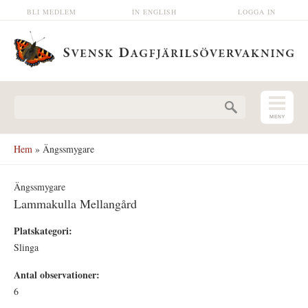
Hoppa till huvudinnehåll
BLI MEDLEM
IN ENGLISH
LOGGA IN
Sökformulär
Hem
» Ängssmygare
Ängssmygare
Lammakulla Mellangård
Platskategori:
Slinga
Antal observationer:
6