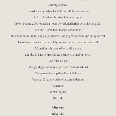
särdrag</span>
Spanska kamgräsfjärilar hotas av allt torrare somrar
Mikroklimat avgör utvecklingshastighet
Bete i Natura 2000-områden hotar de väddnätfjärilar som ska skyddas
Nektar – tema med många variationer
Snabb anpassning till dagslängd hjälper svingelgräsfjärilens spridning norrut
Fjärilslarvernas värdväxter– Mycket mer än en midsommarbukett
Monarker migrerar söderut allt senare
Mindre kräsna sydrovfjärilar sprider sig snabbt norrut
Vad tittar du på?
Många slags pollinerare ger större bomullsskörd
Två generationer påfågelöga i Belgien
Vackra fjärilar skyddas oftare än alldagliga
Kalender
Anmäl dig här!
Din sida
Om oss
Bakgrund