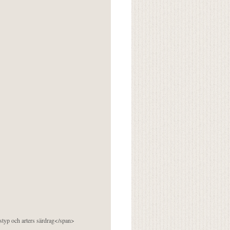
pstyp och arters särdrag</span>