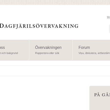
B
Sök
oss
Övervakningen
Forum
t och bakgrund
Rapportera eller sök
Visa, diskutera, artbestäm
PÅ G