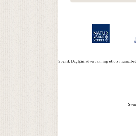
Svensk Dagfjärilsövervakning utförs i samarbe
Sven