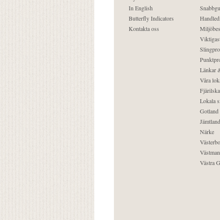
In English
Snabbgu
Butterfly Indicators
Handled
Kontakta oss
Miljöbes
Viktigast
Slingpro
Punktpro
Länkar &
Våra lok
Fjärilska
Lokala s
Gotland
Jämtlan
Närke
Västerbo
Västman
Västra G