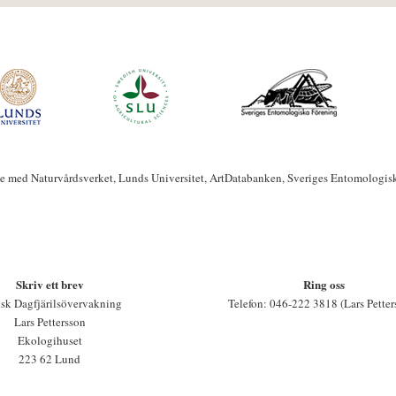
te med Naturvårdsverket, Lunds Universitet, ArtDatabanken, Sveriges Entomologis
Skriv ett brev
Ring oss
sk Dagfjärilsövervakning
Telefon: 046-222 3818 (Lars Petter
Lars Pettersson
Ekologihuset
223 62 Lund