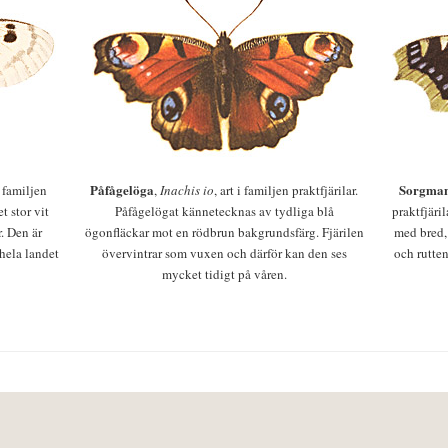
Påfågelöga
Sorgman
 i familjen
,
Inachis io
, art i familjen praktfjärilar.
t stor vit
Påfågelögat kännetecknas av tydliga blå
praktfjäri
r. Den är
ögonfläckar mot en rödbrun bakgrundsfärg. Fjärilen
med bred,
 hela landet
övervintrar som vuxen och därför kan den ses
och rutten
mycket tidigt på våren.