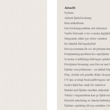
Aktuellt
Nyheter
Aktuell fjärilsforskning
Hela artikellistan
Om forskningsartiklar och referenser
Varför förlorade vi tre svenska dagfjäri
Slingrande slåtter ger större variation
En öländsk blåvingehybrid
Det nya normala får oss att glömma hur
Fortplantningsproblem hos rapsfjärilar 
Svenska svartfläckiga blåvingar sprider 
Förskjuten blomning som försvar mot fj
Fjärilar som pollinerare – en laddad frå
Färg, storlek och genetik skiljer skogs
UV-ljus avslöjar busksnabbvingens lar
Sydrovfjäril har smak för stadslivet
Handel med fjärilar omsätter miljontals 
Vätska i vingmembran kan ge fjärilsvin
Drastisk minskning av danska habitatsp
Fjärilars spridning till nya områden i