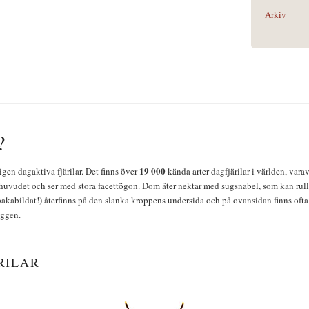
Arkiv
?
19 000
igen dagaktiva fjärilar. Det finns över
kända arter dagfjärilar i världen, vara
huvudet och ser med stora facettögon. Dom äter nektar med sugsnabel, som kan rulla
bakabildat!) återfinns på den slanka kroppens undersida och på ovansidan finns ofta 
yggen.
RILAR