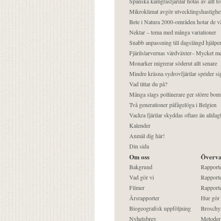
Spanska kamgräsfjärilar hotas av allt t
Mikroklimat avgör utvecklingshastighe
Bete i Natura 2000-områden hotar de v
Nektar – tema med många variationer
Snabb anpassning till dagslängd hjälper
Fjärilslarvernas värdväxter– Mycket 
Monarker migrerar söderut allt senare
Mindre kräsna sydrovfjärilar sprider si
Vad tittar du på?
Många slags pollinerare ger större bom
Två generationer påfågelöga i Belgien
Vackra fjärilar skyddas oftare än alldag
Kalender
Anmäl dig här!
Din sida
Om oss
Överva
Bakgrund
Rapport
Vad gör vi
Rapporte
Filmer
Rapporte
Årsrapporter
Hur gör
Biogeografisk uppföljning
Broschy
Nyhetsbrev
Metoder