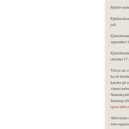
Fjärilsvand
Fjärilsexku
juli
Fjärilsföred
september 
Fjärilsföred
oktober 17
Vill ni att 
ha ett föred
kanske på a
vårens möte
Naturskydds
förening el
epost eller 
Aktivitete
som organisa