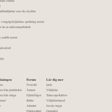
orrare somrar
t
äddnätfjärilar som ska skyddas
 svingelgräsfjärilens spridning norrut
mer än en midsommarbukett
g snabbt norrut
ullsskörd
liga
kningen
Forum
Lär dig mer
era
Översikt
Quiz
ra från punktlokal
Ämnen
Vitfjärilar
ra från slinga
Fjärilsfrågor
Träna raps/kål/rov
 man?
Bilder
VitfjärilarSpeed
r
Allmänt
Juvela vingar
Fjärilsgalleri
Quizarkiv