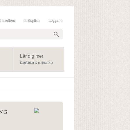
li medlem
In English
Logga in
formulär
Lär dig mer
Dagfjärilar & pollinatörer
ÅNG