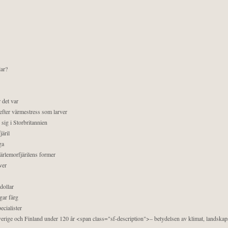
lar?
 det var
efter värmestress som larver
sig i Storbritannien
äril
ga
pärlemorfjärilens former
ver
dollar
gar färg
ecialister
 Sverige och Finland under 120 år <span class="sf-description">– betydelsen av klimat, landska