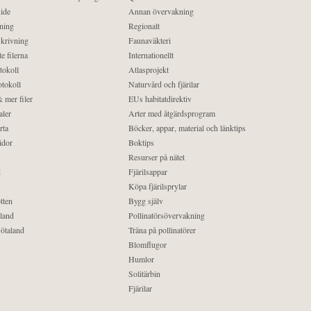
ide
Annan övervakning
ning
Regionalt
krivning
Faunaväkteri
e filerna
Internationellt
tokoll
Atlasprojekt
tokoll
Naturvård och fjärilar
 mer filer
EUs habitatdirektiv
aler
Arter med åtgärdsprogram
rta
Böcker, appar, material och länktips
idor
Boktips
Resurser på nätet
d
Fjärilsappar
Köpa fjärilsprylar
tten
Bygg själv
land
Pollinatörsövervakning
ötaland
Träna på pollinatörer
Blomflugor
Humlor
Solitärbin
Fjärilar