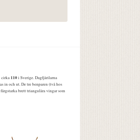
110
v cirka
i Sverige. Dagfjärilarna
s in och ut. De tre benparen (två hos
färgstarka brett triangulära vingar som