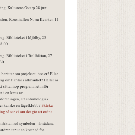
ring, Kulturens Östarp 28 juni
rsion, Konsthallen Norra Kvarken 11
rag, Biblioteket i Mjölby, 23
18:00
rag, Biblioteket i Trollhättan, 27
:30
vi berättar om projektet hos er? Eller
rag om fjärilar i allmänhet? Håller ni
tt sätta ihop programmet inför
n i en krets av
föreningen, ett entomologisk
ler kanske en fågelklubb?
Skicka
ring så ser vi om det går att ordna.
r märkta med symbolen
är sådana
tören tar ut en kostnad för.