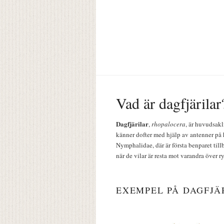
Vad är dagfjärilar
Dagfjärilar
,
rhopalocera
, är huvudsakl
känner dofter med hjälp av antenner på 
Nymphalidae, där är första benparet till
när de vilar är resta mot varandra över r
EXEMPEL PÅ DAGFJÄ