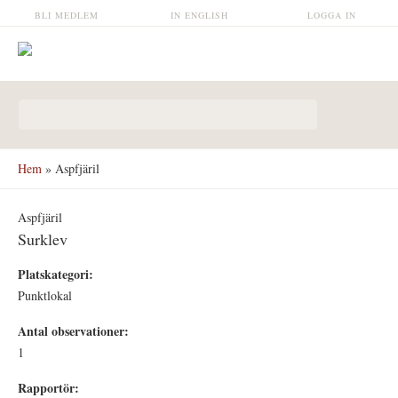
Hoppa till huvudinnehåll
BLI MEDLEM
IN ENGLISH
LOGGA IN
Sökformulär
Hem
» Aspfjäril
Aspfjäril
Surklev
Platskategori:
Punktlokal
Antal observationer:
1
Rapportör: