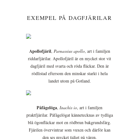
EXEMPEL PÅ DAGFJÄRILAR
Apollofjäril
,
Parnassius apollo
, art i familjen
riddarfjärilar. Apollofjäril är en mycket stor vit
dagfjäril med svarta och röda fläckar. Den är
rödlistad eftersom den minskar starkt i hela
landet utom på Gotland.
Påfågelöga
,
Inachis io
, art i familjen
praktfjärilar. Påfågelögat kännetecknas av tydliga
blå ögonfläckar mot en rödbrun bakgrundsfärg.
Fjärilen övervintrar som vuxen och därför kan
den ses mycket tidigt på våren.