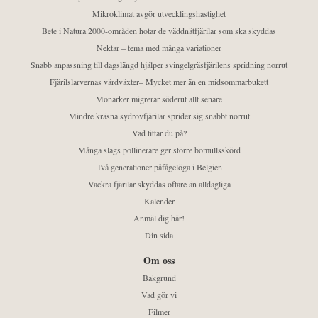
Mikroklimat avgör utvecklingshastighet
Bete i Natura 2000-områden hotar de väddnätfjärilar som ska skyddas
Nektar – tema med många variationer
Snabb anpassning till dagslängd hjälper svingelgräsfjärilens spridning norrut
Fjärilslarvernas värdväxter– Mycket mer än en midsommarbukett
Monarker migrerar söderut allt senare
Mindre kräsna sydrovfjärilar sprider sig snabbt norrut
Vad tittar du på?
Många slags pollinerare ger större bomullsskörd
Två generationer påfågelöga i Belgien
Vackra fjärilar skyddas oftare än alldagliga
Kalender
Anmäl dig här!
Din sida
Om oss
Bakgrund
Vad gör vi
Filmer