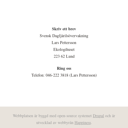
Skriv ett brev
Svensk Dagfjärilsövervakning
Lars Pettersson
Ekologihuset
223 62 Lund
Ring oss
Telefon: 046-222 3818 (Lars Pettersson)
Webbplatsen är byggd med open-source systemet
Drupal
och är
utvecklad av webbyrån
Happiness
.