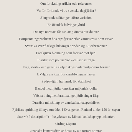
Om forskningsartiklar och referenser
Varför förlorade vi tre svenska dagfjärilar?
Slingrande slåtter ger större variation
En öländsk blåvingehybrid
Det nya normala får oss att glömma hur det var
Fortplantningsproblem hos rapsfjärilar efter värmestress som larver
Svenska svartfläckiga blåvingar sprider sig i Storbritannien
Förskjuten blomning som försvar mot fjäril
Fjärilar som pollinerare – en laddad fråga
Färg, storlek och genetik skiljer skogspärlemorfjärilens former
UV-ljus avslöjar busksnabbvingens larver
Sydrovfjäril har smak för stadslivet
Handel med fjärilar omsätter miljontals dollar
Vätska i vingmembran kan ge fjärilsvingar färg
Drastisk minskning av danska habitatspecialister
Fjärilars spridning till nya områden i Sverige och Finland under 120 år <span
class="sf-description">– betydelsen av klimat, landskapstyp och arters
särdrag</span>
Spanska kamgräsfjärilar hotas av allt torrare somrar