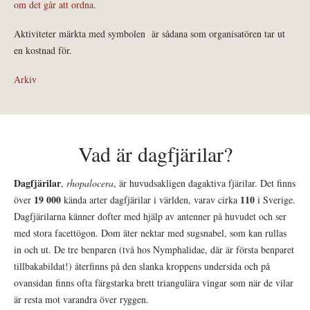
om det går att ordna.
Aktiviteter märkta med symbolen
är sådana som organisatören tar ut
en kostnad för.
Arkiv
Vad är dagfjärilar?
Dagfjärilar
,
rhopalocera
, är huvudsakligen dagaktiva fjärilar. Det finns
19 000
110
över
kända arter dagfjärilar i världen, varav cirka
i Sverige.
Dagfjärilarna känner dofter med hjälp av antenner på huvudet och ser
med stora facettögon. Dom äter nektar med sugsnabel, som kan rullas
in och ut. De tre benparen (två hos Nymphalidae, där är första benparet
tillbakabildat!) återfinns på den slanka kroppens undersida och på
ovansidan finns ofta färgstarka brett triangulära vingar som när de vilar
är resta mot varandra över ryggen.