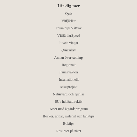
Lär dig mer
Quiz
Vitfjärilar
Träna raps/kål/rov
VitfjärilarSpeed
Juvela vingar
Quizarkiv
Annan övervakning
Regionalt
Faunaväkteri
Internationellt
Atlasprojekt
Naturvård och fjärilar
EUs habitatdirektiv
Arter med åtgärdsprogram
Böcker, appar, material och länktips
Boktips
Resurser på nätet