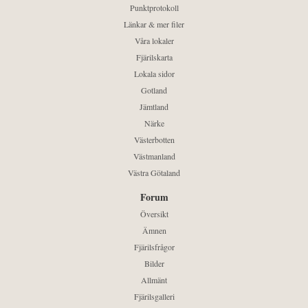
Punktprotokoll
Länkar & mer filer
Våra lokaler
Fjärilskarta
Lokala sidor
Gotland
Jämtland
Närke
Västerbotten
Västmanland
Västra Götaland
Forum
Översikt
Ämnen
Fjärilsfrågor
Bilder
Allmänt
Fjärilsgalleri