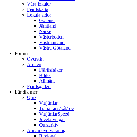
Våra lokaler
Fjärilskarta
Lokala sidor
Gotland
Jämtland
Närke
Västerbotten
Västmanland
Västra Götaland
Forum
Översikt
Ämnen
Fjärilsfrågor
Bilder
Allmänt
Fjärilsgalleri
Lär dig mer
Quiz
Vitfjärilar
Träna raps/kål/rov
VitfjärilarSpeed
Juvela vingar
Quizarkiv
Annan övervakning
Regionalt