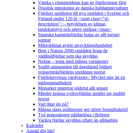
Vätska i vingmembran kan ge fjärilsvingar färg
Drastisk minskning av danska habitatspecialister
Fjärilars spridning till nya områden i Sverige och
Finland under 120 år <span class="sf-
description">– betydelsen av klimat,
landskapstyp och arters särdrag</span>
Spanska kamgräsfjärilar hotas av allt torrare
somrar
Mikroklimat avgör utvecklingshastighet
Bete i Natura 2000-områden hotar de
väddnätfjärilar som ska skyddas
Nektar – tema med många variationer
Snabb anpassning till dagslängd hjälper
svingelgräsfjärilens spridning norrut
Fjärilslarvernas värdväxter– Mycket mer än en
midsommarbukett
Monarker migrerar söderut allt senare
Mindre kräsna sydrovfjärilar sprider sig snabbt
norrut
Vad tittar du på?
Många slags pollinerare ger större bomullsskörd
Två generationer påfågelöga i Belgien
Vackra fjärilar skyddas oftare än alldagliga
Kalender
Anmäl dig här!