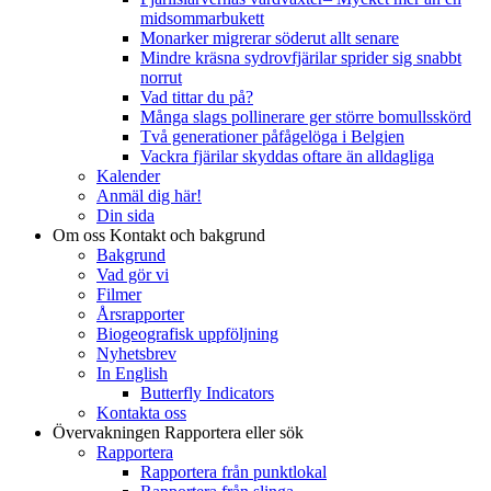
midsommarbukett
Monarker migrerar söderut allt senare
Mindre kräsna sydrovfjärilar sprider sig snabbt
norrut
Vad tittar du på?
Många slags pollinerare ger större bomullsskörd
Två generationer påfågelöga i Belgien
Vackra fjärilar skyddas oftare än alldagliga
Kalender
Anmäl dig här!
Din sida
Om oss
Kontakt och bakgrund
Bakgrund
Vad gör vi
Filmer
Årsrapporter
Biogeografisk uppföljning
Nyhetsbrev
In English
Butterfly Indicators
Kontakta oss
Övervakningen
Rapportera eller sök
Rapportera
Rapportera från punktlokal