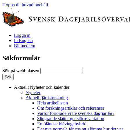
Hoppa till huvudinnehåll
Logga in
In English
Bli medlem
Sökformulär
Sök på webbplatsen
Aktuellt
Nyheter och kalender
Nyheter
Aktuell fjärilsforskning
Hela artikellistan
Om forskningsartiklar och referenser
Varför förlorade vi tre svenska dagfjärilar?
Slingrande slåtter ger större variation
En öländsk blåvingehybrid
Det nya normala får oss att glömma hur det var