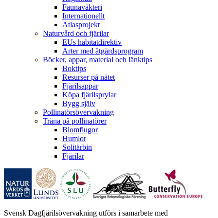
Faunaväkteri
Internationellt
Atlasprojekt
Naturvård och fjärilar
EUs habitatdirektiv
Arter med åtgärdsprogram
Böcker, appar, material och länktips
Boktips
Resurser på nätet
Fjärilsappar
Köpa fjärilsprylar
Bygg själv
Pollinatörsövervakning
Träna på pollinatörer
Blomflugor
Humlor
Solitärbin
Fjärilar
Svensk Dagfjärilsövervakning utförs i samarbete med