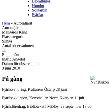
Blomflugor
Humlor
Solitärbin
Fjärilar
Hem
» Aurorafjäril
Aurorafjäril
Mallgårds Klint
Platskategori:
Slinga
Antal observationer:
11
Rapportör:
Ingrid Angelöf
Datum för observation:
3 juni 2010
På gång
Fjärilsvandring, Kulturens Östarp 28 juni
Fjärilsexkursion, Konsthallen Norra Kvarken 11 juli
Fjärilsföredrag, Biblioteket i Mjölby, 23 september 18:00