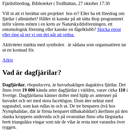
Fjärilsföredrag, Biblioteket i Trollhättan, 27 oktober 17:30
Vill ni att vi berättar om projektet hos er? Eller ha ett föredrag om
fjärilar i allmänhet? Håller ni kanske på att sätta ihop programmet
inför vårens möten i en krets av Naturskyddsföreningen, ett
entomologisk förening eller kanske en fågelklubb?
Skicka epost
eller ring så ser vi om det går att ordna.
Aktiviteter märkta med symbolen
är sådana som organisatören tar
ut en kostnad för.
Arkiv
Vad är dagfjärilar?
Dagfjärilar
,
rhopalocera
, är huvudsakligen dagaktiva fjärilar. Det
finns över
19 000
kända arter dagfjärilar i världen, varav cirka
110
i
Sverige. Dagfjärilarna känner dofter med hjälp av antenner på
huvudet och ser med stora facettögon. Dom äter nektar med
sugsnabel, som kan rullas in och ut. De tre benparen (två hos
Nymphalidae, där är första benparet tillbakabildat!) återfinns på den
slanka kroppens undersida och på ovansidan finns ofta färgstarka
brett triangulära vingar som när de vilar är resta mot varandra över
ryggen.