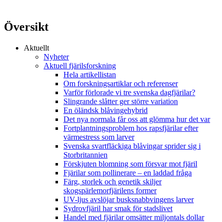
Översikt
Aktuellt
Nyheter
Aktuell fjärilsforskning
Hela artikellistan
Om forskningsartiklar och referenser
Varför förlorade vi tre svenska dagfjärilar?
Slingrande slåtter ger större variation
En öländsk blåvingehybrid
Det nya normala får oss att glömma hur det var
Fortplantningsproblem hos rapsfjärilar efter
värmestress som larver
Svenska svartfläckiga blåvingar sprider sig i
Storbritannien
Förskjuten blomning som försvar mot fjäril
Fjärilar som pollinerare – en laddad fråga
Färg, storlek och genetik skiljer
skogspärlemorfjärilens former
UV-ljus avslöjar busksnabbvingens larver
Sydrovfjäril har smak för stadslivet
Handel med fjärilar omsätter miljontals dollar