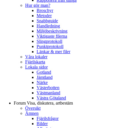
Rapportera från slinga
Hur gör man?
Broschyr
Metoder
Snabbguide
Handledning
Miljöbeskrivning
Viktigaste filerna
Slingprotokoll
Punktprotokoll
Länkar & mer filer
Våra lokaler
Fjärilskarta
Lokala sidor
Gotland
Jämtland
Närke
Västerbotten
Västmanland
Västra Götaland
Forum
Visa, diskutera, artbestäm
Översikt
Ämnen
Fjärilsfrågor
Bilder