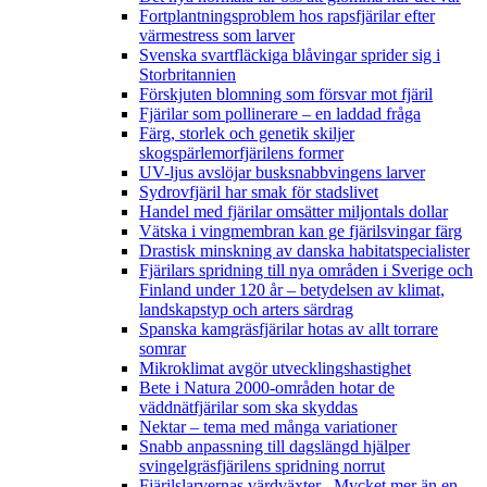
Fortplantningsproblem hos rapsfjärilar efter
värmestress som larver
Svenska svartfläckiga blåvingar sprider sig i
Storbritannien
Förskjuten blomning som försvar mot fjäril
Fjärilar som pollinerare – en laddad fråga
Färg, storlek och genetik skiljer
skogspärlemorfjärilens former
UV-ljus avslöjar busksnabbvingens larver
Sydrovfjäril har smak för stadslivet
Handel med fjärilar omsätter miljontals dollar
Vätska i vingmembran kan ge fjärilsvingar färg
Drastisk minskning av danska habitatspecialister
Fjärilars spridning till nya områden i Sverige och
Finland under 120 år
– betydelsen av klimat,
landskapstyp och arters särdrag
Spanska kamgräsfjärilar hotas av allt torrare
somrar
Mikroklimat avgör utvecklingshastighet
Bete i Natura 2000-områden hotar de
väddnätfjärilar som ska skyddas
Nektar – tema med många variationer
Snabb anpassning till dagslängd hjälper
svingelgräsfjärilens spridning norrut
Fjärilslarvernas värdväxter– Mycket mer än en