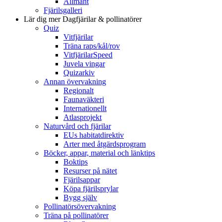
Allmänt
Fjärilsgalleri
Lär dig mer
Dagfjärilar & pollinatörer
Quiz
Vitfjärilar
Träna raps/kål/rov
VitfjärilarSpeed
Juvela vingar
Quizarkiv
Annan övervakning
Regionalt
Faunaväkteri
Internationellt
Atlasprojekt
Naturvård och fjärilar
EUs habitatdirektiv
Arter med åtgärdsprogram
Böcker, appar, material och länktips
Boktips
Resurser på nätet
Fjärilsappar
Köpa fjärilsprylar
Bygg själv
Pollinatörsövervakning
Träna på pollinatörer