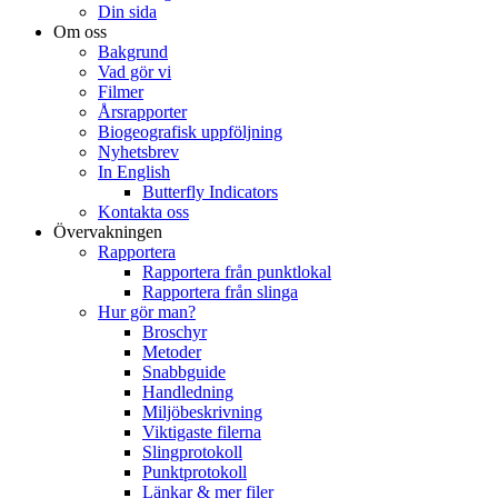
Din sida
Om oss
Bakgrund
Vad gör vi
Filmer
Årsrapporter
Biogeografisk uppföljning
Nyhetsbrev
In English
Butterfly Indicators
Kontakta oss
Övervakningen
Rapportera
Rapportera från punktlokal
Rapportera från slinga
Hur gör man?
Broschyr
Metoder
Snabbguide
Handledning
Miljöbeskrivning
Viktigaste filerna
Slingprotokoll
Punktprotokoll
Länkar & mer filer