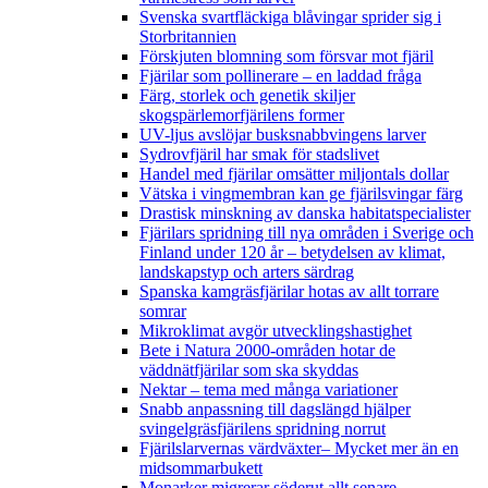
Svenska svartfläckiga blåvingar sprider sig i
Storbritannien
Förskjuten blomning som försvar mot fjäril
Fjärilar som pollinerare – en laddad fråga
Färg, storlek och genetik skiljer
skogspärlemorfjärilens former
UV-ljus avslöjar busksnabbvingens larver
Sydrovfjäril har smak för stadslivet
Handel med fjärilar omsätter miljontals dollar
Vätska i vingmembran kan ge fjärilsvingar färg
Drastisk minskning av danska habitatspecialister
Fjärilars spridning till nya områden i Sverige och
Finland under 120 år
– betydelsen av klimat,
landskapstyp och arters särdrag
Spanska kamgräsfjärilar hotas av allt torrare
somrar
Mikroklimat avgör utvecklingshastighet
Bete i Natura 2000-områden hotar de
väddnätfjärilar som ska skyddas
Nektar – tema med många variationer
Snabb anpassning till dagslängd hjälper
svingelgräsfjärilens spridning norrut
Fjärilslarvernas värdväxter– Mycket mer än en
midsommarbukett
Monarker migrerar söderut allt senare