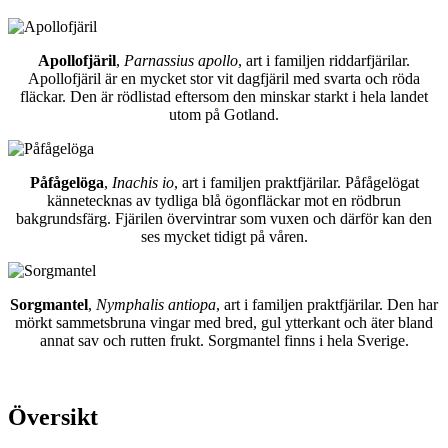
Apollofjäril
,
Parnassius apollo
, art i familjen riddarfjärilar.
Apollofjäril är en mycket stor vit dagfjäril med svarta och röda
fläckar. Den är rödlistad eftersom den minskar starkt i hela landet
utom på Gotland.
Påfågelöga
,
Inachis io
, art i familjen praktfjärilar. Påfågelögat
kännetecknas av tydliga blå ögonfläckar mot en rödbrun
bakgrundsfärg. Fjärilen övervintrar som vuxen och därför kan den
ses mycket tidigt på våren.
Sorgmantel
,
Nymphalis antiopa
, art i familjen praktfjärilar. Den har
mörkt sammetsbruna vingar med bred, gul ytterkant och äter bland
annat sav och rutten frukt. Sorgmantel finns i hela Sverige.
Översikt