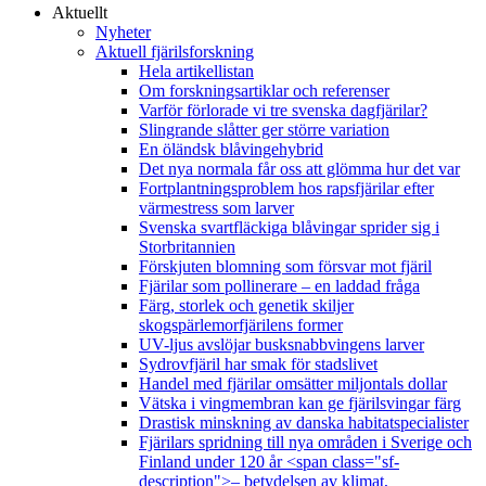
Aktuellt
Nyheter
Aktuell fjärilsforskning
Hela artikellistan
Om forskningsartiklar och referenser
Varför förlorade vi tre svenska dagfjärilar?
Slingrande slåtter ger större variation
En öländsk blåvingehybrid
Det nya normala får oss att glömma hur det var
Fortplantningsproblem hos rapsfjärilar efter
värmestress som larver
Svenska svartfläckiga blåvingar sprider sig i
Storbritannien
Förskjuten blomning som försvar mot fjäril
Fjärilar som pollinerare – en laddad fråga
Färg, storlek och genetik skiljer
skogspärlemorfjärilens former
UV-ljus avslöjar busksnabbvingens larver
Sydrovfjäril har smak för stadslivet
Handel med fjärilar omsätter miljontals dollar
Vätska i vingmembran kan ge fjärilsvingar färg
Drastisk minskning av danska habitatspecialister
Fjärilars spridning till nya områden i Sverige och
Finland under 120 år <span class="sf-
description">– betydelsen av klimat,