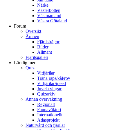
Närke
Västerbotten
Västmanland
Västra Götaland
Forum
Översikt
Ämnen
Fjärilsfrågor
Bilder
Allmänt
Fjärilsgalleri
Lär dig mer
Quiz
Vitfjärilar
Träna raps/kål/rov
VitfjärilarSpeed
Juvela vingar
Quizarkiv
Annan övervakning
Regionalt
Faunaväkteri
Internationellt
Atlasprojekt
Naturvård och fjärilar