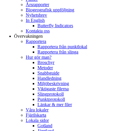
Årsrapporter
Biogeografisk uppföljning
Nyhetsbrev
In English
Butterfly Indicators
Kontakta oss
Övervakningen
Rapportera
Rapportera från punktlokal
Rapportera från slinga
Hur gör man?
Broschyr
Metoder
Snabbguide
Handledning
Miljöbeskrivning
Viktigaste filerna
Slingprotokoll
Punktprotokoll
Länkar & mer filer
Våra lokaler
Fjärilskarta
Lokala sidor
Gotland
Jämtland