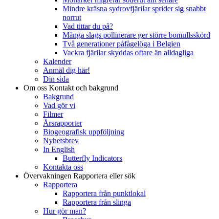
Mindre kräsna sydrovfjärilar sprider sig snabbt
norrut
Vad tittar du på?
Många slags pollinerare ger större bomullsskörd
Två generationer påfågelöga i Belgien
Vackra fjärilar skyddas oftare än alldagliga
Kalender
Anmäl dig här!
Din sida
Om oss
Kontakt och bakgrund
Bakgrund
Vad gör vi
Filmer
Årsrapporter
Biogeografisk uppföljning
Nyhetsbrev
In English
Butterfly Indicators
Kontakta oss
Övervakningen
Rapportera eller sök
Rapportera
Rapportera från punktlokal
Rapportera från slinga
Hur gör man?