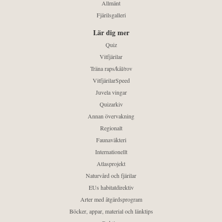
Allmänt
Fjärilsgalleri
Lär dig mer
Quiz
Vitfjärilar
Träna raps/kål/rov
VitfjärilarSpeed
Juvela vingar
Quizarkiv
Annan övervakning
Regionalt
Faunaväkteri
Internationellt
Atlasprojekt
Naturvård och fjärilar
EUs habitatdirektiv
Arter med åtgärdsprogram
Böcker, appar, material och länktips