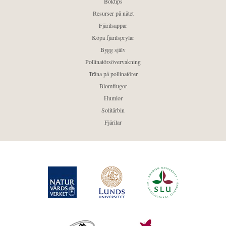
Boktips
Resurser på nätet
Fjärilsappar
Köpa fjärilsprylar
Bygg själv
Pollinatörsövervakning
Träna på pollinatörer
Blomflugor
Humlor
Solitärbin
Fjärilar