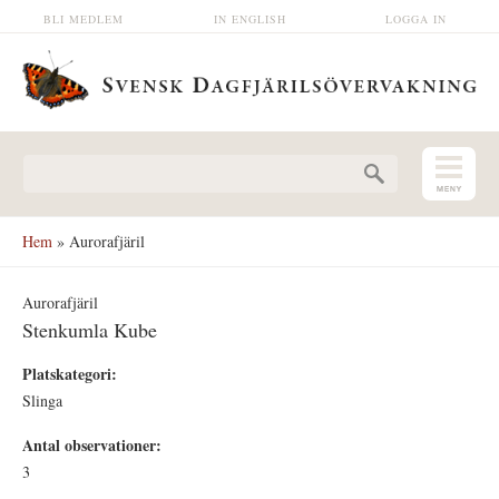
Hoppa till huvudinnehåll
BLI MEDLEM
IN ENGLISH
LOGGA IN
Sökformulär
Hem
» Aurorafjäril
Aurorafjäril
Stenkumla Kube
Platskategori:
Slinga
Antal observationer:
3