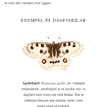
är resta mot varandra över ryggen.
EXEMPEL PÅ DAGFJÄRILAR
Apollofjäril
,
Parnassius apollo
, art i familjen
riddarfjärilar. Apollofjäril är en mycket stor vit
dagfjäril med svarta och röda fläckar. Den är
rödlistad eftersom den minskar starkt i hela
landet utom på Gotland.