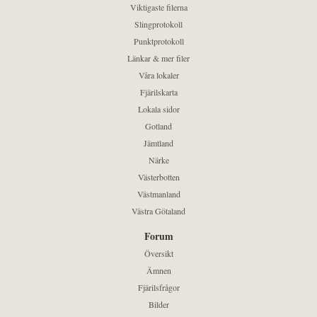
Viktigaste filerna
Slingprotokoll
Punktprotokoll
Länkar & mer filer
Våra lokaler
Fjärilskarta
Lokala sidor
Gotland
Jämtland
Närke
Västerbotten
Västmanland
Västra Götaland
Forum
Översikt
Ämnen
Fjärilsfrågor
Bilder