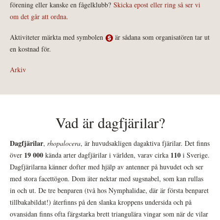
förening eller kanske en fågelklubb?
Skicka epost eller ring så ser vi
om det går att ordna.
Aktiviteter märkta med symbolen
är sådana som organisatören tar ut
en kostnad för.
Arkiv
Vad är dagfjärilar?
Dagfjärilar
,
rhopalocera
, är huvudsakligen dagaktiva fjärilar. Det finns
19 000
110
över
kända arter dagfjärilar i världen, varav cirka
i Sverige.
Dagfjärilarna känner dofter med hjälp av antenner på huvudet och ser
med stora facettögon. Dom äter nektar med sugsnabel, som kan rullas
in och ut. De tre benparen (två hos Nymphalidae, där är första benparet
tillbakabildat!) återfinns på den slanka kroppens undersida och på
ovansidan finns ofta färgstarka brett triangulära vingar som när de vilar