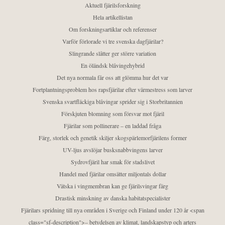
Aktuell fjärilsforskning
Hela artikellistan
Om forskningsartiklar och referenser
Varför förlorade vi tre svenska dagfjärilar?
Slingrande slåtter ger större variation
En öländsk blåvingehybrid
Det nya normala får oss att glömma hur det var
Fortplantningsproblem hos rapsfjärilar efter värmestress som larver
Svenska svartfläckiga blåvingar sprider sig i Storbritannien
Förskjuten blomning som försvar mot fjäril
Fjärilar som pollinerare – en laddad fråga
Färg, storlek och genetik skiljer skogspärlemorfjärilens former
UV-ljus avslöjar busksnabbvingens larver
Sydrovfjäril har smak för stadslivet
Handel med fjärilar omsätter miljontals dollar
Vätska i vingmembran kan ge fjärilsvingar färg
Drastisk minskning av danska habitatspecialister
Fjärilars spridning till nya områden i Sverige och Finland under 120 år <span
class="sf-description">– betydelsen av klimat, landskapstyp och arters