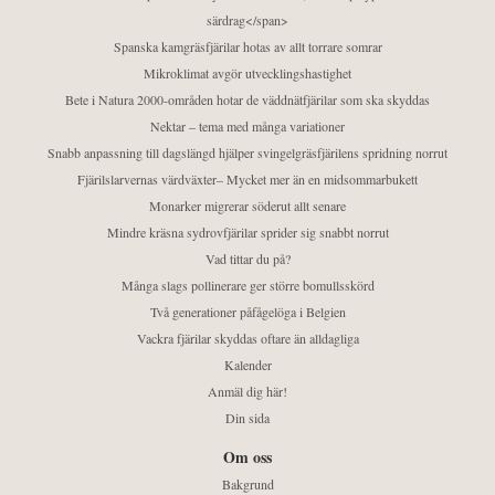
särdrag</span>
Spanska kamgräsfjärilar hotas av allt torrare somrar
Mikroklimat avgör utvecklingshastighet
Bete i Natura 2000-områden hotar de väddnätfjärilar som ska skyddas
Nektar – tema med många variationer
Snabb anpassning till dagslängd hjälper svingelgräsfjärilens spridning norrut
Fjärilslarvernas värdväxter– Mycket mer än en midsommarbukett
Monarker migrerar söderut allt senare
Mindre kräsna sydrovfjärilar sprider sig snabbt norrut
Vad tittar du på?
Många slags pollinerare ger större bomullsskörd
Två generationer påfågelöga i Belgien
Vackra fjärilar skyddas oftare än alldagliga
Kalender
Anmäl dig här!
Din sida
Om oss
Bakgrund