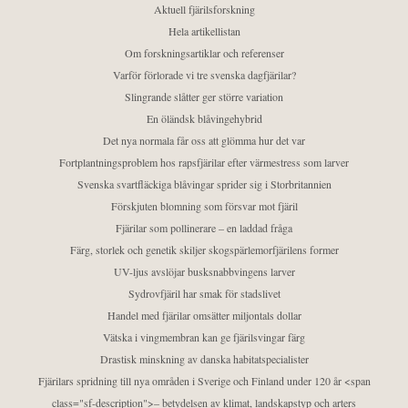
Aktuell fjärilsforskning
Hela artikellistan
Om forskningsartiklar och referenser
Varför förlorade vi tre svenska dagfjärilar?
Slingrande slåtter ger större variation
En öländsk blåvingehybrid
Det nya normala får oss att glömma hur det var
Fortplantningsproblem hos rapsfjärilar efter värmestress som larver
Svenska svartfläckiga blåvingar sprider sig i Storbritannien
Förskjuten blomning som försvar mot fjäril
Fjärilar som pollinerare – en laddad fråga
Färg, storlek och genetik skiljer skogspärlemorfjärilens former
UV-ljus avslöjar busksnabbvingens larver
Sydrovfjäril har smak för stadslivet
Handel med fjärilar omsätter miljontals dollar
Vätska i vingmembran kan ge fjärilsvingar färg
Drastisk minskning av danska habitatspecialister
Fjärilars spridning till nya områden i Sverige och Finland under 120 år <span
class="sf-description">– betydelsen av klimat, landskapstyp och arters