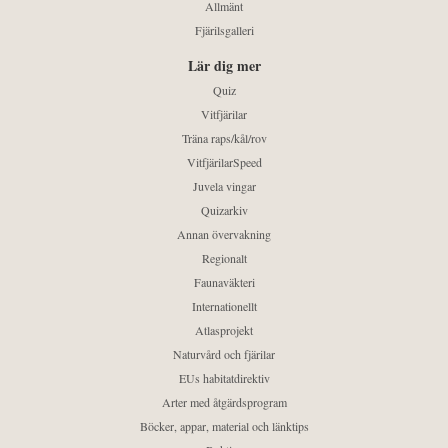
Allmänt
Fjärilsgalleri
Lär dig mer
Quiz
Vitfjärilar
Träna raps/kål/rov
VitfjärilarSpeed
Juvela vingar
Quizarkiv
Annan övervakning
Regionalt
Faunaväkteri
Internationellt
Atlasprojekt
Naturvård och fjärilar
EUs habitatdirektiv
Arter med åtgärdsprogram
Böcker, appar, material och länktips