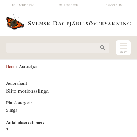
Hoppa till huvudinnehåll
BLI MEDLEM
IN ENGLISH
LOGGA IN
Sökformulär
Hem
» Aurorafjäril
Aurorafjäril
Slite motionsslinga
Platskategori:
Slinga
Antal observationer:
3