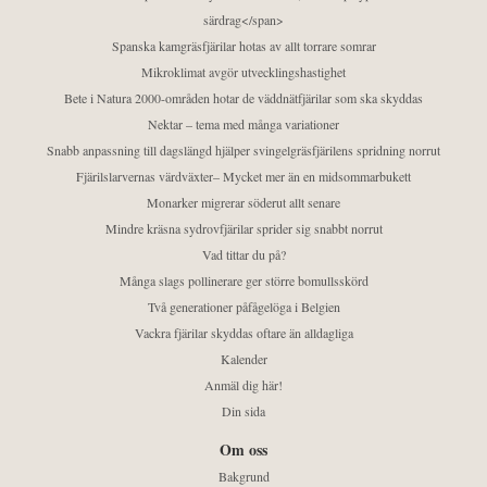
särdrag</span>
Spanska kamgräsfjärilar hotas av allt torrare somrar
Mikroklimat avgör utvecklingshastighet
Bete i Natura 2000-områden hotar de väddnätfjärilar som ska skyddas
Nektar – tema med många variationer
Snabb anpassning till dagslängd hjälper svingelgräsfjärilens spridning norrut
Fjärilslarvernas värdväxter– Mycket mer än en midsommarbukett
Monarker migrerar söderut allt senare
Mindre kräsna sydrovfjärilar sprider sig snabbt norrut
Vad tittar du på?
Många slags pollinerare ger större bomullsskörd
Två generationer påfågelöga i Belgien
Vackra fjärilar skyddas oftare än alldagliga
Kalender
Anmäl dig här!
Din sida
Om oss
Bakgrund