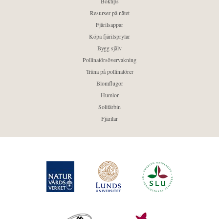
Boktips
Resurser på nätet
Fjärilsappar
Köpa fjärilsprylar
Bygg själv
Pollinatörsövervakning
Träna på pollinatörer
Blomflugor
Humlor
Solitärbin
Fjärilar