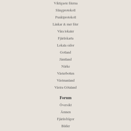
Viktigaste filerna
Slingprotokoll
Punktprotokoll
Länkar & mer filer
Våra lokaler
Fjärilskarta
Lokala sidor
Gotland
Jämtland
Närke
Västerbotten
Västmanland
Västra Götaland
Forum
Översikt
Ämnen
Fjärilsfrågor
Bilder