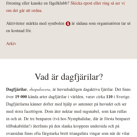
förening eller kanske en fågelklubb?
Skicka epost eller ring så ser vi
om det går att ordna.
Aktiviteter märkta med symbolen
är sådana som organisatören tar ut
en kostnad för.
Arkiv
Vad är dagfjärilar?
Dagfjärilar
,
rhopalocera
, är huvudsakligen dagaktiva fjärilar. Det finns
19 000
110
över
kända arter dagfjärilar i världen, varav cirka
i Sverige.
Dagfjärilarna känner dofter med hjälp av antenner på huvudet och ser
med stora facettögon. Dom äter nektar med sugsnabel, som kan rullas
in och ut. De tre benparen (två hos Nymphalidae, där är första benparet
tillbakabildat!) återfinns på den slanka kroppens undersida och på
ovansidan finns ofta färgstarka brett triangulära vingar som när de vilar