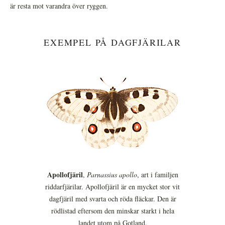
är resta mot varandra över ryggen.
EXEMPEL PÅ DAGFJÄRILAR
Apollofjäril
,
Parnassius apollo
, art i familjen
riddarfjärilar. Apollofjäril är en mycket stor vit
dagfjäril med svarta och röda fläckar. Den är
rödlistad eftersom den minskar starkt i hela
landet utom på Gotland.