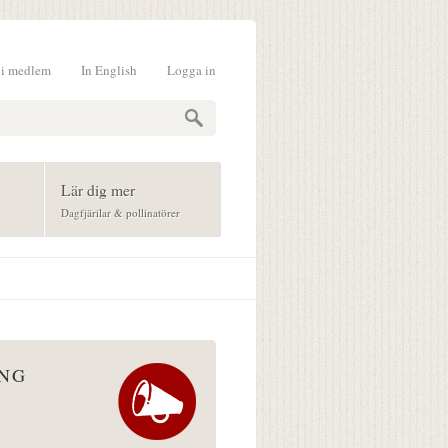
li medlem
In English
Logga in
formulär
Lär dig mer
Dagfjärilar & pollinatörer
ÅNG