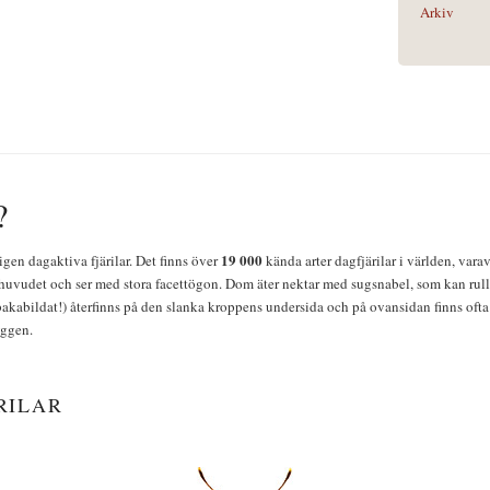
Arkiv
?
19 000
igen dagaktiva fjärilar. Det finns över
kända arter dagfjärilar i världen, vara
huvudet och ser med stora facettögon. Dom äter nektar med sugsnabel, som kan rulla
bakabildat!) återfinns på den slanka kroppens undersida och på ovansidan finns ofta 
yggen.
RILAR