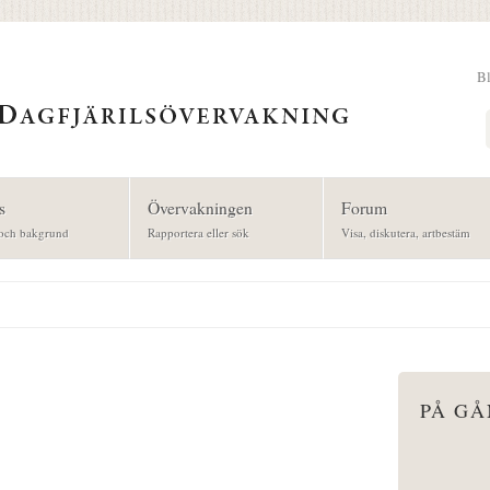
B
Sök
s
Övervakningen
Forum
och bakgrund
Rapportera eller sök
Visa, diskutera, artbestäm
PÅ G