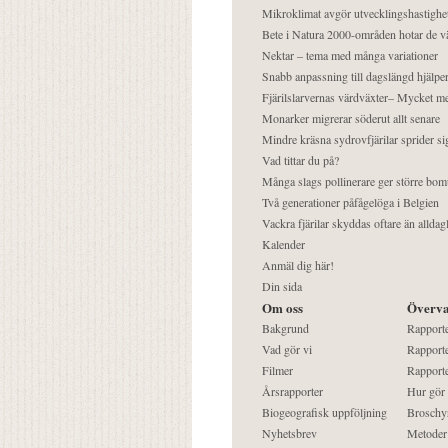
Mikroklimat avgör utvecklingshastighe
Bete i Natura 2000-områden hotar de v
Nektar – tema med många variationer
Snabb anpassning till dagslängd hjälper
Fjärilslarvernas värdväxter– Mycket 
Monarker migrerar söderut allt senare
Mindre kräsna sydrovfjärilar sprider si
Vad tittar du på?
Många slags pollinerare ger större bom
Två generationer påfågelöga i Belgien
Vackra fjärilar skyddas oftare än alldag
Kalender
Anmäl dig här!
Din sida
Om oss
Överva
Bakgrund
Rapport
Vad gör vi
Rapporte
Filmer
Rapporte
Årsrapporter
Hur gör
Biogeografisk uppföljning
Broschy
Nyhetsbrev
Metoder