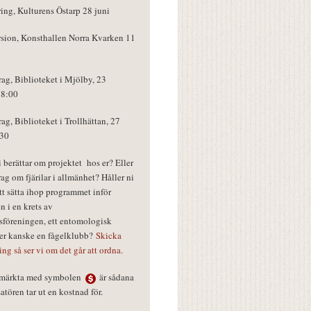
ring, Kulturens Östarp 28 juni
rsion, Konsthallen Norra Kvarken 11
rag, Biblioteket i Mjölby, 23
18:00
rag, Biblioteket i Trollhättan, 27
:30
vi berättar om projektet hos er? Eller
rag om fjärilar i allmänhet? Håller ni
tt sätta ihop programmet inför
n i en krets av
föreningen, ett entomologisk
ler kanske en fågelklubb?
Skicka
ring så ser vi om det går att ordna.
r märkta med symbolen
är sådana
tören tar ut en kostnad för.