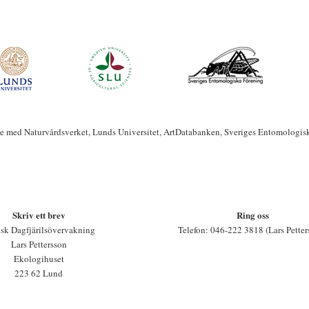
te med Naturvårdsverket, Lunds Universitet, ArtDatabanken, Sveriges Entomologis
Skriv ett brev
Ring oss
sk Dagfjärilsövervakning
Telefon: 046-222 3818 (Lars Petter
Lars Pettersson
Ekologihuset
223 62 Lund