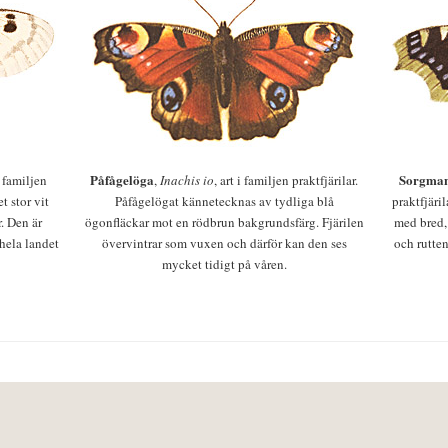
Påfågelöga
Sorgman
 i familjen
,
Inachis io
, art i familjen praktfjärilar.
t stor vit
Påfågelögat kännetecknas av tydliga blå
praktfjäri
r. Den är
ögonfläckar mot en rödbrun bakgrundsfärg. Fjärilen
med bred,
 hela landet
övervintrar som vuxen och därför kan den ses
och rutten
mycket tidigt på våren.