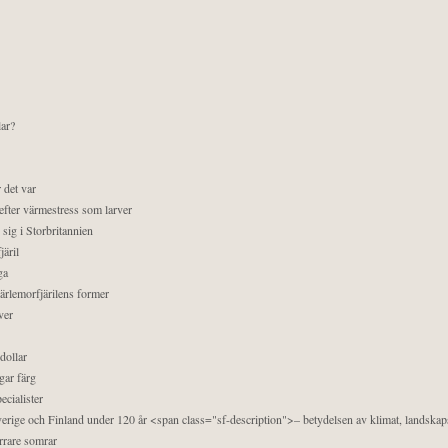
lar?
 det var
efter värmestress som larver
sig i Storbritannien
äril
ga
pärlemorfjärilens former
ver
dollar
gar färg
ecialister
 Sverige och Finland under 120 år <span class="sf-description">– betydelsen av klimat, landska
orrare somrar