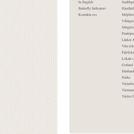
In English
Snabbgu
Butterfly Indicators
Handled
Kontakta oss
Miljöbes
Viktigast
Slingpro
Punktpro
Länkar &
Våra lok
Fjärilska
Lokala s
Gotland
Jämtlan
Närke
Västerbo
Västman
Västra G