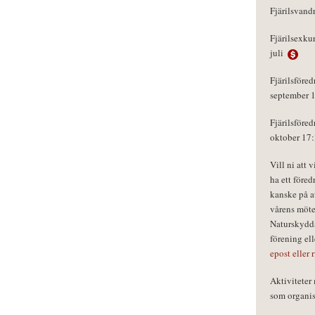
Fjärilsvand
Fjärilsexku
juli
Fjärilsföred
september 
Fjärilsföred
oktober 17
Vill ni att 
ha ett föred
kanske på a
vårens möte
Naturskydds
förening el
epost eller 
Aktivitete
som organisa