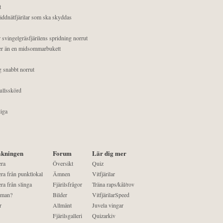
t
äddnätfjärilar som ska skyddas
 svingelgräsfjärilens spridning norrut
mer än en midsommarbukett
g snabbt norrut
ullsskörd
liga
kningen
Forum
Lär dig mer
era
Översikt
Quiz
ra från punktlokal
Ämnen
Vitfjärilar
ra från slinga
Fjärilsfrågor
Träna raps/kål/rov
 man?
Bilder
VitfjärilarSpeed
r
Allmänt
Juvela vingar
Fjärilsgalleri
Quizarkiv