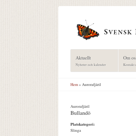
Hoppa till huvudinnehåll
Aktuellt
Om os
Nyheter och kalender
Kontakt 
Hem
» Aurorafjäril
Aurorafjäril
Bullandö
Platskategori:
Slinga