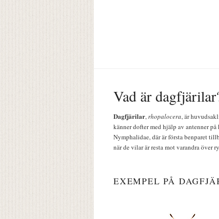
Vad är dagfjärilar
Dagfjärilar
,
rhopalocera
, är huvudsakl
känner dofter med hjälp av antenner på 
Nymphalidae, där är första benparet till
när de vilar är resta mot varandra över r
EXEMPEL PÅ DAGFJÄ