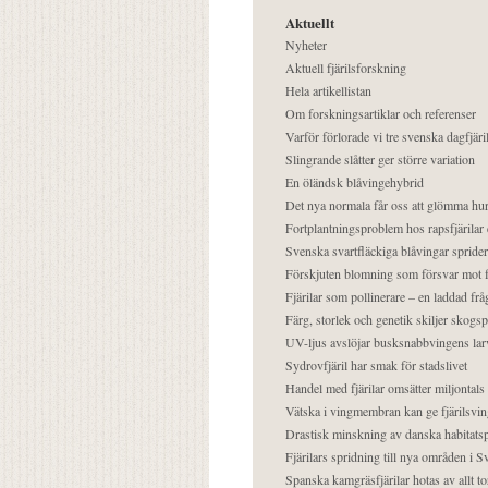
Aktuellt
Nyheter
Aktuell fjärilsforskning
Hela artikellistan
Om forskningsartiklar och referenser
Varför förlorade vi tre svenska dagfjäri
Slingrande slåtter ger större variation
En öländsk blåvingehybrid
Det nya normala får oss att glömma hur
Fortplantningsproblem hos rapsfjärilar 
Svenska svartfläckiga blåvingar sprider 
Förskjuten blomning som försvar mot fj
Fjärilar som pollinerare – en laddad frå
Färg, storlek och genetik skiljer skogs
UV-ljus avslöjar busksnabbvingens lar
Sydrovfjäril har smak för stadslivet
Handel med fjärilar omsätter miljontals 
Vätska i vingmembran kan ge fjärilsvin
Drastisk minskning av danska habitatsp
Fjärilars spridning till nya områden i
Spanska kamgräsfjärilar hotas av allt t