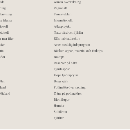
ide
Annan övervakning
ning
Regionalt
krivning
Faunaväkteri
e filerna
Internationellt
tokoll
Atlasprojekt
tokoll
Naturvård och fjärilar
 mer filer
EUs habitatdirektiv
aler
Arter med åtgärdsprogram
rta
Böcker, appar, material och länktips
idor
Boktips
Resurser på nätet
d
Fjärilsappar
Köpa fjärilsprylar
tten
Bygg själv
land
Pollinatörsövervakning
ötaland
Träna på pollinatörer
Blomflugor
Humlor
Solitärbin
Fjärilar