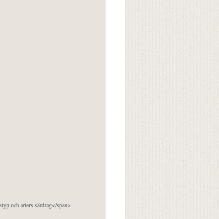
pstyp och arters särdrag</span>