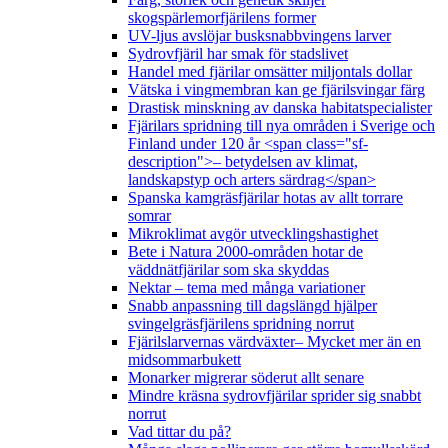
skogspärlemorfjärilens former
UV-ljus avslöjar busksnabbvingens larver
Sydrovfjäril har smak för stadslivet
Handel med fjärilar omsätter miljontals dollar
Vätska i vingmembran kan ge fjärilsvingar färg
Drastisk minskning av danska habitatspecialister
Fjärilars spridning till nya områden i Sverige och
Finland under 120 år <span class="sf-
description">– betydelsen av klimat,
landskapstyp och arters särdrag</span>
Spanska kamgräsfjärilar hotas av allt torrare
somrar
Mikroklimat avgör utvecklingshastighet
Bete i Natura 2000-områden hotar de
väddnätfjärilar som ska skyddas
Nektar – tema med många variationer
Snabb anpassning till dagslängd hjälper
svingelgräsfjärilens spridning norrut
Fjärilslarvernas värdväxter– Mycket mer än en
midsommarbukett
Monarker migrerar söderut allt senare
Mindre kräsna sydrovfjärilar sprider sig snabbt
norrut
Vad tittar du på?