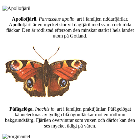
Apollofjäril
,
Parnassius apollo
, art i familjen riddarfjärilar.
Apollofjäril är en mycket stor vit dagfjäril med svarta och röda
fläckar. Den är rödlistad eftersom den minskar starkt i hela landet
utom på Gotland.
Påfågelöga
,
Inachis io
, art i familjen praktfjärilar. Påfågelögat
kännetecknas av tydliga blå ögonfläckar mot en rödbrun
bakgrundsfärg. Fjärilen övervintrar som vuxen och därför kan den
ses mycket tidigt på våren.