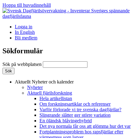
Hoppa till huvudinnehåll
Logga in
In English
Bli medlem
Sökformulär
Sök på webbplatsen
Aktuellt
Nyheter och kalender
Nyheter
Aktuell fjärilsforskning
Hela artikellistan
Om forskningsartiklar och referenser
Varför förlorade vi tre svenska dagfjärilar?
Slingrande slåtter ger större variation
En öländsk blåvingehybrid
Det nya normala får oss att glömma hur det var
Fortplantningsproblem hos rapsfjärilar efter
värmestress som larver