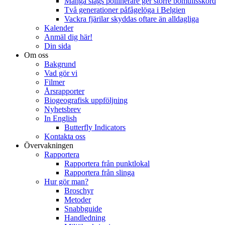
Många slags pollinerare ger större bomullsskörd
Två generationer påfågelöga i Belgien
Vackra fjärilar skyddas oftare än alldagliga
Kalender
Anmäl dig här!
Din sida
Om oss
Bakgrund
Vad gör vi
Filmer
Årsrapporter
Biogeografisk uppföljning
Nyhetsbrev
In English
Butterfly Indicators
Kontakta oss
Övervakningen
Rapportera
Rapportera från punktlokal
Rapportera från slinga
Hur gör man?
Broschyr
Metoder
Snabbguide
Handledning