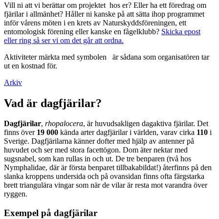
Vill ni att vi berättar om projektet hos er? Eller ha ett föredrag om
fjärilar i allmänhet? Håller ni kanske på att sätta ihop programmet
inför vårens möten i en krets av Naturskyddsföreningen, ett
entomologisk förening eller kanske en fågelklubb?
Skicka epost
eller ring så ser vi om det går att ordna.
Aktiviteter märkta med symbolen
är sådana som organisatören tar
ut en kostnad för.
Arkiv
Vad är dagfjärilar?
Dagfjärilar
,
rhopalocera
, är huvudsakligen dagaktiva fjärilar. Det
finns över
19 000
kända arter dagfjärilar i världen, varav cirka
110
i
Sverige. Dagfjärilarna känner dofter med hjälp av antenner på
huvudet och ser med stora facettögon. Dom äter nektar med
sugsnabel, som kan rullas in och ut. De tre benparen (två hos
Nymphalidae, där är första benparet tillbakabildat!) återfinns på den
slanka kroppens undersida och på ovansidan finns ofta färgstarka
brett triangulära vingar som när de vilar är resta mot varandra över
ryggen.
Exempel på dagfjärilar