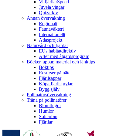
VitfjärilarSpeed
Juvela vingar
Quizarkiv
Annan övervakning
Regionalt
Faunaväkteri
Internationellt
Atlasprojekt
Naturvård och fjärilar
EUs habitatdirektiv
Arter med åtgärdsprogram
Böcker, appar, material och länktips
Boktips
Resurser på nätet
Fjärilsappar
Köpa fjärilsprylar
Bygg själv
Pollinatörsövervakning
Träna på pollinatörer
Blomflugor
Humlor
Solitärbin
Fjärilar