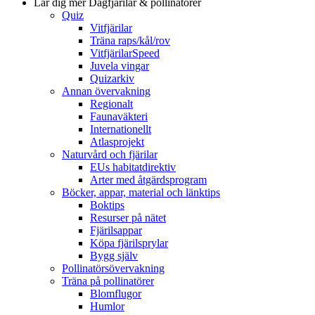
Lär dig mer
Dagfjärilar & pollinatörer
Quiz
Vitfjärilar
Träna raps/kål/rov
VitfjärilarSpeed
Juvela vingar
Quizarkiv
Annan övervakning
Regionalt
Faunaväkteri
Internationellt
Atlasprojekt
Naturvård och fjärilar
EUs habitatdirektiv
Arter med åtgärdsprogram
Böcker, appar, material och länktips
Boktips
Resurser på nätet
Fjärilsappar
Köpa fjärilsprylar
Bygg själv
Pollinatörsövervakning
Träna på pollinatörer
Blomflugor
Humlor