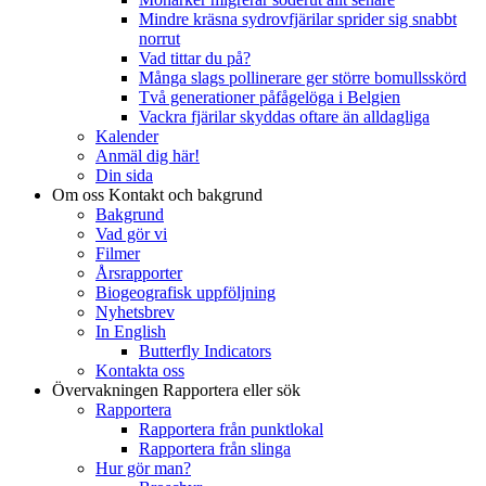
Mindre kräsna sydrovfjärilar sprider sig snabbt
norrut
Vad tittar du på?
Många slags pollinerare ger större bomullsskörd
Två generationer påfågelöga i Belgien
Vackra fjärilar skyddas oftare än alldagliga
Kalender
Anmäl dig här!
Din sida
Om oss
Kontakt och bakgrund
Bakgrund
Vad gör vi
Filmer
Årsrapporter
Biogeografisk uppföljning
Nyhetsbrev
In English
Butterfly Indicators
Kontakta oss
Övervakningen
Rapportera eller sök
Rapportera
Rapportera från punktlokal
Rapportera från slinga
Hur gör man?