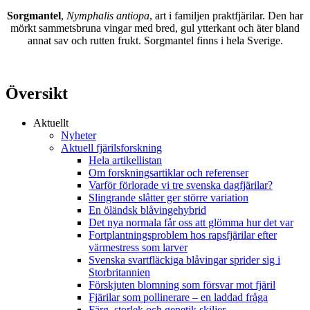
Sorgmantel
,
Nymphalis antiopa
, art i familjen praktfjärilar. Den har
mörkt sammetsbruna vingar med bred, gul ytterkant och äter bland
annat sav och rutten frukt. Sorgmantel finns i hela Sverige.
Översikt
Aktuellt
Nyheter
Aktuell fjärilsforskning
Hela artikellistan
Om forskningsartiklar och referenser
Varför förlorade vi tre svenska dagfjärilar?
Slingrande slåtter ger större variation
En öländsk blåvingehybrid
Det nya normala får oss att glömma hur det var
Fortplantningsproblem hos rapsfjärilar efter
värmestress som larver
Svenska svartfläckiga blåvingar sprider sig i
Storbritannien
Förskjuten blomning som försvar mot fjäril
Fjärilar som pollinerare – en laddad fråga
Färg, storlek och genetik skiljer