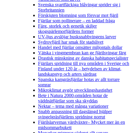
Svenska svartfläckiga blåvingar sprider sig i
Storbritannien
Förskjuten blomning som försvar mot fjäril
Fjärilar som pollinerare – en laddad fråga
Färg, storlek och genetik skiljer
skogspärlemorfjärilens former
UV-ljus avslöjar busksnabbvingens larver
Sydrovfjäril har smak för stadslivet
Handel med fjärilar omsätter miljontals dollar
Vätska i vingmembran kan ge fjärilsvingar färg
Drastisk minskning av danska habitatspecialister
Fjärilars spridning till nya områden i Sverige och
Finland under 120 år
– betydelsen av klimat,
landskapstyp och arters särdrag
Spanska kamgräsfjärilar hotas av allt torrare
somrar
Mikroklimat avgör utvecklingshastighet
Bete i Natura 2000-områden hotar de
väddnätfjärilar som ska skyddas
Nektar – tema med många variationer
Snabb anpassning till dagslängd hjälper
svingelgräsfjärilens spridning norrut
Fjärilslarvernas värdväxter– Mycket mer än en
midsommarbukett
Monarker migrerar söderut allt senare