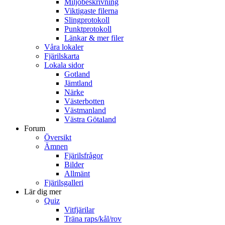
Miljöbeskrivning
Viktigaste filerna
Slingprotokoll
Punktprotokoll
Länkar & mer filer
Våra lokaler
Fjärilskarta
Lokala sidor
Gotland
Jämtland
Närke
Västerbotten
Västmanland
Västra Götaland
Forum
Översikt
Ämnen
Fjärilsfrågor
Bilder
Allmänt
Fjärilsgalleri
Lär dig mer
Quiz
Vitfjärilar
Träna raps/kål/rov