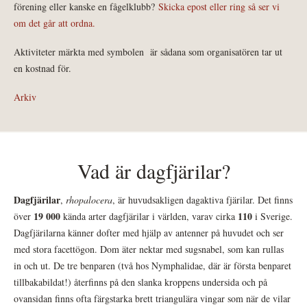
förening eller kanske en fågelklubb?
Skicka epost eller ring så ser vi
om det går att ordna.
Aktiviteter märkta med symbolen
är sådana som organisatören tar ut
en kostnad för.
Arkiv
Vad är dagfjärilar?
Dagfjärilar
,
rhopalocera
, är huvudsakligen dagaktiva fjärilar. Det finns
19 000
110
över
kända arter dagfjärilar i världen, varav cirka
i Sverige.
Dagfjärilarna känner dofter med hjälp av antenner på huvudet och ser
med stora facettögon. Dom äter nektar med sugsnabel, som kan rullas
in och ut. De tre benparen (två hos Nymphalidae, där är första benparet
tillbakabildat!) återfinns på den slanka kroppens undersida och på
ovansidan finns ofta färgstarka brett triangulära vingar som när de vilar