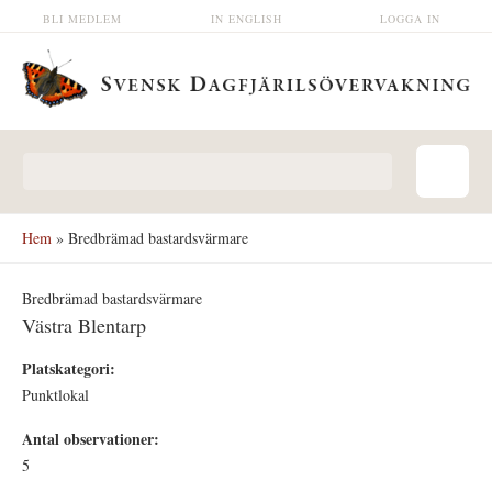
Hoppa till huvudinnehåll
BLI MEDLEM
IN ENGLISH
LOGGA IN
Sökformulär
Hem
» Bredbrämad bastardsvärmare
Bredbrämad bastardsvärmare
Västra Blentarp
Platskategori:
Punktlokal
Antal observationer:
5