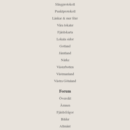
Slingprotokoll
Punktprotokoll
Länkar & mer filer
Våra lokaler
Fjärilskarta
Lokala sidor
Gotland
Jämtland
Närke
Västerbotten
Västmanland
Västra Götaland
Forum
Översikt
Ämnen
Fjärilsfrågor
Bilder
Allmänt