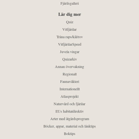
Fjärilsgalleri
Lär dig mer
Quiz
Vitfjärilar
Träna raps/kål/rov
VitfjärilarSpeed
Juvela vingar
Quizarkiv
Annan övervakning
Regionalt
Faunaväkteri
Internationellt
Atlasprojekt
Naturvård och fjärilar
EUs habitatdirektiv
Arter med åtgärdsprogram
Böcker, appar, material och länktips
Boktips