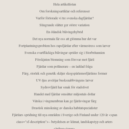
Hela artikellistan
Om forskningsartiklar och referenser
Varför förlorade vi tre svenska dagfjärilar?
Slingrande slåtter ger större variation
En öländsk blåvingehybrid
Det nya normala får oss att glömma hur det var
Fortplantningsproblem hos rapsfjärilar efter värmestress som larver
Svenska svartfläckiga blåvingar sprider sig i Storbritannien
Förskjuten blomning som försvar mot fjäril
Fjärilar som pollinerare – en laddad fråga
Färg, storlek och genetik skiljer skogspärlemorfjärilens former
UV-ljus avslöjar busksnabbvingens larver
Sydrovfjäril har smak för stadslivet
Handel med fjärilar omsätter miljontals dollar
Vätska i vingmembran kan ge fjärilsvingar färg
Drastisk minskning av danska habitatspecialister
Fjärilars spridning till nya områden i Sverige och Finland under 120 år <span
class="sf-description">– betydelsen av klimat, landskapstyp och arters
särdrag</span>