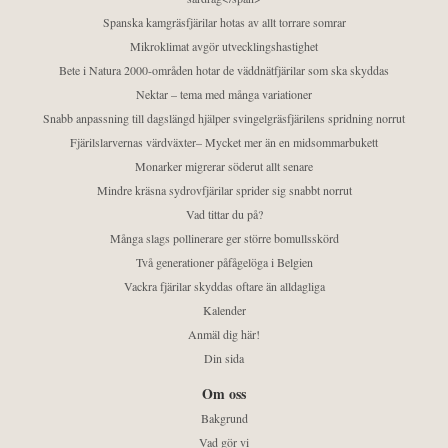
Spanska kamgräsfjärilar hotas av allt torrare somrar
Mikroklimat avgör utvecklingshastighet
Bete i Natura 2000-områden hotar de väddnätfjärilar som ska skyddas
Nektar – tema med många variationer
Snabb anpassning till dagslängd hjälper svingelgräsfjärilens spridning norrut
Fjärilslarvernas värdväxter– Mycket mer än en midsommarbukett
Monarker migrerar söderut allt senare
Mindre kräsna sydrovfjärilar sprider sig snabbt norrut
Vad tittar du på?
Många slags pollinerare ger större bomullsskörd
Två generationer påfågelöga i Belgien
Vackra fjärilar skyddas oftare än alldagliga
Kalender
Anmäl dig här!
Din sida
Om oss
Bakgrund
Vad gör vi