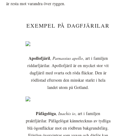
är resta mot varandra över ryggen.
EXEMPEL PÅ DAGFJÄRILAR
Apollofjäril
,
Parnassius apollo
, art i familjen
riddarfjärilar. Apollofjäril är en mycket stor vit
dagfjäril med svarta och röda fläckar. Den är
rödlistad eftersom den minskar starkt i hela
landet utom på Gotland.
Påfågelöga
,
Inachis io
, art i familjen
praktfjärilar. Påfågelögat kännetecknas av tydliga
blå ögonfläckar mot en rödbrun bakgrundsfärg.
Fjärilen övervintrar som vuxen och därför kan