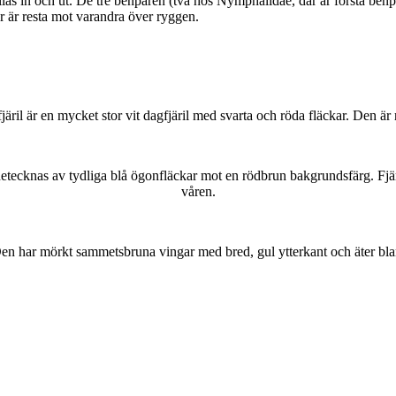
as in och ut. De tre benparen (två hos Nymphalidae, där är första benpa
ar är resta mot varandra över ryggen.
lofjäril är en mycket stor vit dagfjäril med svarta och röda fläckar. Den 
kännetecknas av tydliga blå ögonfläckar mot en rödbrun bakgrundsfärg. Fj
våren.
r. Den har mörkt sammetsbruna vingar med bred, gul ytterkant och äter bla