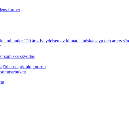
ilens former
 Finland under 120 år
– betydelsen av klimat, landskapstyp och arters sär
r
lar som ska skyddas
fjärilens spridning norrut
idsommarbukett
rut