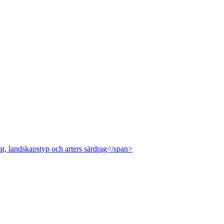
at, landskapstyp och arters särdrag</span>