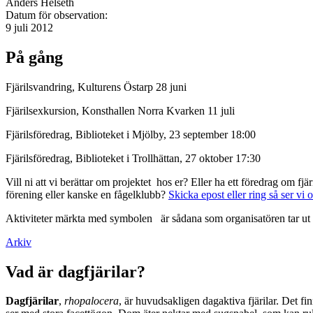
Anders Helseth
Datum för observation:
9 juli 2012
På gång
Fjärilsvandring, Kulturens Östarp 28 juni
Fjärilsexkursion, Konsthallen Norra Kvarken 11 juli
Fjärilsföredrag, Biblioteket i Mjölby, 23 september 18:00
Fjärilsföredrag, Biblioteket i Trollhättan, 27 oktober 17:30
Vill ni att vi berättar om projektet hos er? Eller ha ett föredrag om f
förening eller kanske en fågelklubb?
Skicka epost eller ring så ser vi 
Aktiviteter märkta med symbolen
är sådana som organisatören tar ut 
Arkiv
Vad är dagfjärilar?
Dagfjärilar
,
rhopalocera
, är huvudsakligen dagaktiva fjärilar. Det fi