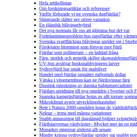
Hela artikellistan
Om forskningsartiklar och referenser
Varför förlorade vi tre svenska dagfjärilar?
Slingrande slåtter ger större variation
En öländsk blåvingehybrid
Det nya normala får oss att glömma hur det var
Fortplantningsproblem hos rapsfjärilar efter värmes
Svenska svartfläckiga blåvingar sprider sig i Storb
Förskjuten blomning som försvar mot fjäril
Fjärilar som pollinerare – en laddad fråga
Färg, storlek och genetik skiljer skogspärlemorfjär
UV-ljus avslöjar busksnabbvingens larver
Sydrovfjäril har smak för stadslivet
Handel med fjärilar omsätter miljontals dollar
Vätska i vingmembran kan ge fjärilsvingar färg
Drastisk minskning av danska habitatspecialister
Fjärilars spridning till nya områden i Sverige och
Spanska kamgräsfjärilar hotas av allt torrare somra
Mikroklimat avgör utvecklingshastighet
Bete i Natura 2000-områden hotar de väddnätfjäri
Nektar – tema med många variationer
Snabb anpassning till dagslängd hjälper svingelgräs
Fjärilslarvernas värdväxter– Mycket mer än en m
Monarker migrerar söderut allt senare
Mindre kräsna sydrovfjärilar sprider sig snabbt nor