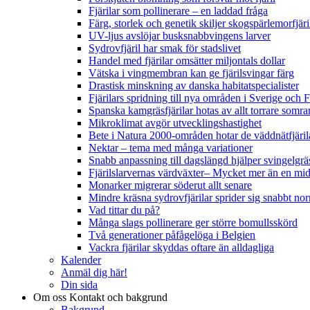
Fjärilar som pollinerare – en laddad fråga
Färg, storlek och genetik skiljer skogspärlemorfjär
UV-ljus avslöjar busksnabbvingens larver
Sydrovfjäril har smak för stadslivet
Handel med fjärilar omsätter miljontals dollar
Vätska i vingmembran kan ge fjärilsvingar färg
Drastisk minskning av danska habitatspecialister
Fjärilars spridning till nya områden i Sverige och
Spanska kamgräsfjärilar hotas av allt torrare somra
Mikroklimat avgör utvecklingshastighet
Bete i Natura 2000-områden hotar de väddnätfjäri
Nektar – tema med många variationer
Snabb anpassning till dagslängd hjälper svingelgräs
Fjärilslarvernas värdväxter– Mycket mer än en m
Monarker migrerar söderut allt senare
Mindre kräsna sydrovfjärilar sprider sig snabbt nor
Vad tittar du på?
Många slags pollinerare ger större bomullsskörd
Två generationer påfågelöga i Belgien
Vackra fjärilar skyddas oftare än alldagliga
Kalender
Anmäl dig här!
Din sida
Om oss
Kontakt och bakgrund
Bakgrund