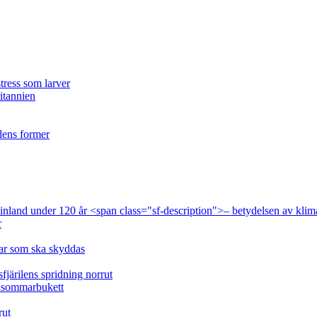
tress som larver
ritannien
ilens former
 Finland under 120 år <span class="sf-description">– betydelsen av klim
r
lar som ska skyddas
fjärilens spridning norrut
idsommarbukett
rut