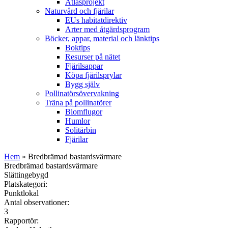
Atlasprojekt
Naturvård och fjärilar
EUs habitatdirektiv
Arter med åtgärdsprogram
Böcker, appar, material och länktips
Boktips
Resurser på nätet
Fjärilsappar
Köpa fjärilsprylar
Bygg själv
Pollinatörsövervakning
Träna på pollinatörer
Blomflugor
Humlor
Solitärbin
Fjärilar
Hem
» Bredbrämad bastardsvärmare
Bredbrämad bastardsvärmare
Slättingebygd
Platskategori:
Punktlokal
Antal observationer:
3
Rapportör: