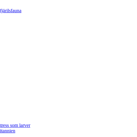
tress som larver
ritannien