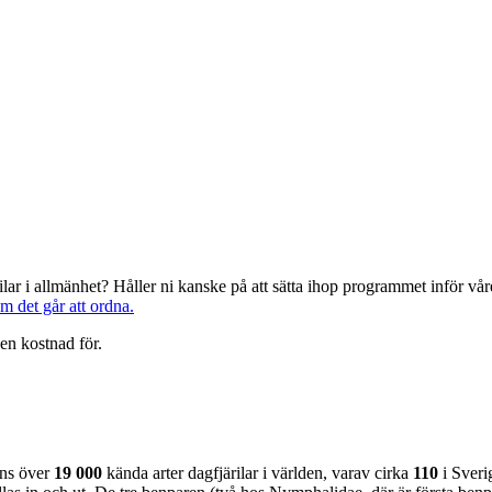
järilar i allmänhet? Håller ni kanske på att sätta ihop programmet inför 
om det går att ordna.
en kostnad för.
nns över
19 000
kända arter dagfjärilar i världen, varav cirka
110
i Sveri