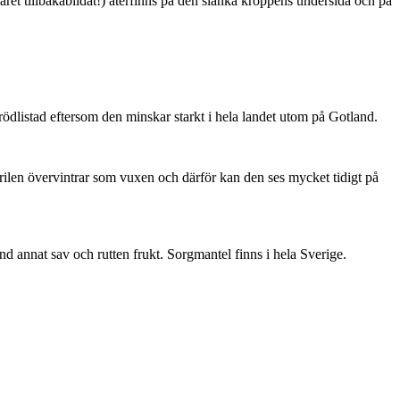
ret tillbakabildat!) återfinns på den slanka kroppens undersida och på
är rödlistad eftersom den minskar starkt i hela landet utom på Gotland.
ärilen övervintrar som vuxen och därför kan den ses mycket tidigt på
nd annat sav och rutten frukt. Sorgmantel finns i hela Sverige.