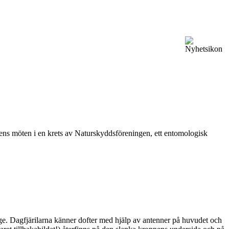
vårens möten i en krets av Naturskyddsföreningen, ett entomologisk
ge. Dagfjärilarna känner dofter med hjälp av antenner på huvudet och