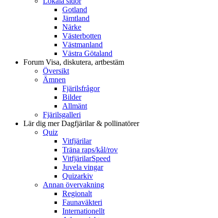
Lokala sidor
Gotland
Jämtland
Närke
Västerbotten
Västmanland
Västra Götaland
Forum
Visa, diskutera, artbestäm
Översikt
Ämnen
Fjärilsfrågor
Bilder
Allmänt
Fjärilsgalleri
Lär dig mer
Dagfjärilar & pollinatörer
Quiz
Vitfjärilar
Träna raps/kål/rov
VitfjärilarSpeed
Juvela vingar
Quizarkiv
Annan övervakning
Regionalt
Faunaväkteri
Internationellt