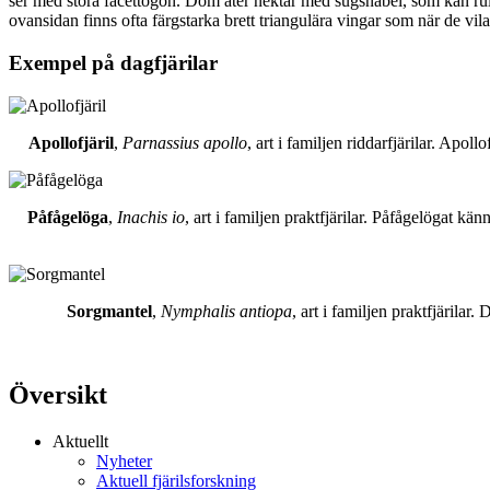
ser med stora facettögon. Dom äter nektar med sugsnabel, som kan rull
ovansidan finns ofta färgstarka brett triangulära vingar som när de vil
Exempel på dagfjärilar
Apollofjäril
,
Parnassius apollo
, art i familjen riddarfjärilar. Apol
Påfågelöga
,
Inachis io
, art i familjen praktfjärilar. Påfågelögat 
Sorgmantel
,
Nymphalis antiopa
, art i familjen praktfjärila
Översikt
Aktuellt
Nyheter
Aktuell fjärilsforskning