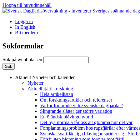
Hoppa till huvudinnehåll
Logga in
In English
Bli medlem
Sökformulär
Sök på webbplatsen
Aktuellt
Nyheter och kalender
Nyheter
Aktuell fjärilsforskning
Hela artikellistan
Om forskningsartiklar och referenser
Varför förlorade vi tre svenska dagfjärilar?
Slingrande slåtter ger större variation
En öländsk blåvingehybrid
Det nya normala får oss att glömma hur det var
Fortplantningsproblem hos rapsfjärilar efter värmes
Svenska svartfläckiga blåvingar sprider sig i Storb
Förskjuten blomning som försvar mot fjäril