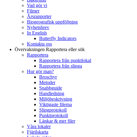
Vad gör vi
Filmer
Årsrapporter
Biogeografisk uppföljning
Nyhetsbrev
In English
Butterfly Indicators
Kontakta oss
Övervakningen
Rapportera eller sök
Rapportera
Rapportera från punktlokal
Rapportera från slinga
Hur gör man?
Broschyr
Metoder
Snabbguide
Handledning
Miljöbeskrivning
Viktigaste filerna
Slingprotokoll
Punktprotokoll
Länkar & mer filer
Våra lokaler
Fjärilskarta