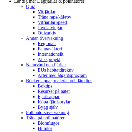
Lär dig mer
Dagfjärilar & pollinatörer
Quiz
Vitfjärilar
Träna raps/kål/rov
VitfjärilarSpeed
Juvela vingar
Quizarkiv
Annan övervakning
Regionalt
Faunaväkteri
Internationellt
Atlasprojekt
Naturvård och fjärilar
EUs habitatdirektiv
Arter med åtgärdsprogram
Böcker, appar, material och länktips
Boktips
Resurser på nätet
Fjärilsappar
Köpa fjärilsprylar
Bygg själv
Pollinatörsövervakning
Träna på pollinatörer
Blomflugor
Humlor