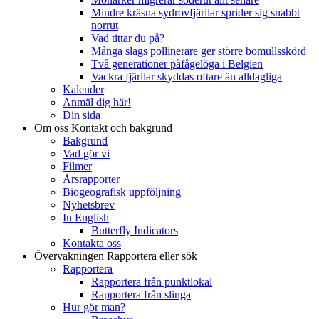
Mindre kräsna sydrovfjärilar sprider sig snabbt
norrut
Vad tittar du på?
Många slags pollinerare ger större bomullsskörd
Två generationer påfågelöga i Belgien
Vackra fjärilar skyddas oftare än alldagliga
Kalender
Anmäl dig här!
Din sida
Om oss
Kontakt och bakgrund
Bakgrund
Vad gör vi
Filmer
Årsrapporter
Biogeografisk uppföljning
Nyhetsbrev
In English
Butterfly Indicators
Kontakta oss
Övervakningen
Rapportera eller sök
Rapportera
Rapportera från punktlokal
Rapportera från slinga
Hur gör man?