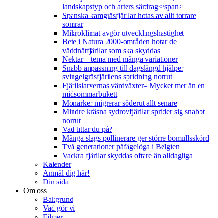
landskapstyp och arters särdrag</span>
Spanska kamgräsfjärilar hotas av allt torrare
somrar
Mikroklimat avgör utvecklingshastighet
Bete i Natura 2000-områden hotar de
väddnätfjärilar som ska skyddas
Nektar – tema med många variationer
Snabb anpassning till dagslängd hjälper
svingelgräsfjärilens spridning norrut
Fjärilslarvernas värdväxter– Mycket mer än en
midsommarbukett
Monarker migrerar söderut allt senare
Mindre kräsna sydrovfjärilar sprider sig snabbt
norrut
Vad tittar du på?
Många slags pollinerare ger större bomullsskörd
Två generationer påfågelöga i Belgien
Vackra fjärilar skyddas oftare än alldagliga
Kalender
Anmäl dig här!
Din sida
Om oss
Bakgrund
Vad gör vi
Filmer