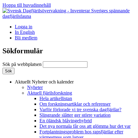
Hoppa till huvudinnehåll
Logga in
In English
Bli medlem
Sökformulär
Sök på webbplatsen
Aktuellt
Nyheter och kalender
Nyheter
Aktuell fjärilsforskning
Hela artikellistan
Om forskningsartiklar och referenser
Varför förlorade vi tre svenska dagfjärilar?
Slingrande slåtter ger större variation
En öländsk blåvingehybrid
Det nya normala får oss att glömma hur det var
Fortplantningsproblem hos rapsfjärilar efter
värmestress som larver