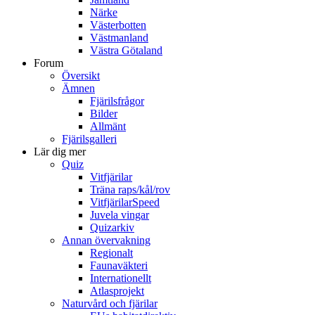
Närke
Västerbotten
Västmanland
Västra Götaland
Forum
Översikt
Ämnen
Fjärilsfrågor
Bilder
Allmänt
Fjärilsgalleri
Lär dig mer
Quiz
Vitfjärilar
Träna raps/kål/rov
VitfjärilarSpeed
Juvela vingar
Quizarkiv
Annan övervakning
Regionalt
Faunaväkteri
Internationellt
Atlasprojekt
Naturvård och fjärilar