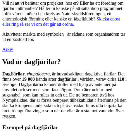
Vill ni att vi berättar om projektet hos er? Eller ha ett föredrag om
fjärilar i allmänhet? Håller ni kanske på att sätta ihop programmet
inför vårens möten i en krets av Naturskyddsföreningen, ett
entomologisk förening eller kanske en fågelklubb?
Skicka epost
eller ring så ser vi om det går att ordna.
Aktiviteter märkta med symbolen
är sådana som organisatören tar
ut en kostnad för.
Arkiv
Vad är dagfjärilar?
Dagfjärilar
,
rhopalocera
, är huvudsakligen dagaktiva fjärilar. Det
finns över
19 000
kända arter dagfjärilar i världen, varav cirka
110
i
Sverige. Dagfjärilarna känner dofter med hjälp av antenner på
huvudet och ser med stora facettögon. Dom äter nektar med
sugsnabel, som kan rullas in och ut. De tre benparen (två hos
Nymphalidae, där är första benparet tillbakabildat!) återfinns på den
slanka kroppens undersida och på ovansidan finns ofta färgstarka
brett triangulära vingar som när de vilar är resta mot varandra över
ryggen.
Exempel på dagfjärilar