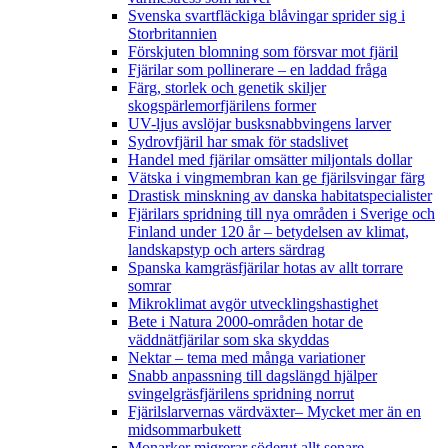
Svenska svartfläckiga blåvingar sprider sig i
Storbritannien
Förskjuten blomning som försvar mot fjäril
Fjärilar som pollinerare – en laddad fråga
Färg, storlek och genetik skiljer
skogspärlemorfjärilens former
UV-ljus avslöjar busksnabbvingens larver
Sydrovfjäril har smak för stadslivet
Handel med fjärilar omsätter miljontals dollar
Vätska i vingmembran kan ge fjärilsvingar färg
Drastisk minskning av danska habitatspecialister
Fjärilars spridning till nya områden i Sverige och
Finland under 120 år
– betydelsen av klimat,
landskapstyp och arters särdrag
Spanska kamgräsfjärilar hotas av allt torrare
somrar
Mikroklimat avgör utvecklingshastighet
Bete i Natura 2000-områden hotar de
väddnätfjärilar som ska skyddas
Nektar – tema med många variationer
Snabb anpassning till dagslängd hjälper
svingelgräsfjärilens spridning norrut
Fjärilslarvernas värdväxter– Mycket mer än en
midsommarbukett
Monarker migrerar söderut allt senare