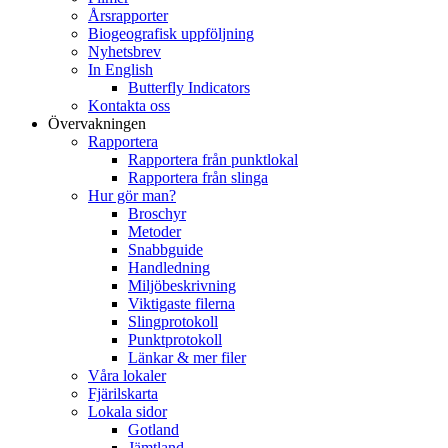
Årsrapporter
Biogeografisk uppföljning
Nyhetsbrev
In English
Butterfly Indicators
Kontakta oss
Övervakningen
Rapportera
Rapportera från punktlokal
Rapportera från slinga
Hur gör man?
Broschyr
Metoder
Snabbguide
Handledning
Miljöbeskrivning
Viktigaste filerna
Slingprotokoll
Punktprotokoll
Länkar & mer filer
Våra lokaler
Fjärilskarta
Lokala sidor
Gotland
Jämtland