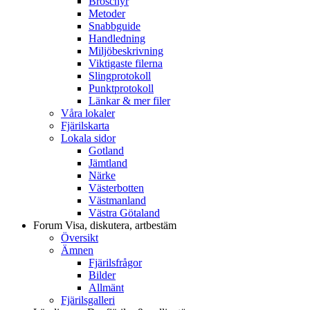
Broschyr
Metoder
Snabbguide
Handledning
Miljöbeskrivning
Viktigaste filerna
Slingprotokoll
Punktprotokoll
Länkar & mer filer
Våra lokaler
Fjärilskarta
Lokala sidor
Gotland
Jämtland
Närke
Västerbotten
Västmanland
Västra Götaland
Forum
Visa, diskutera, artbestäm
Översikt
Ämnen
Fjärilsfrågor
Bilder
Allmänt
Fjärilsgalleri