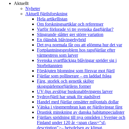
Aktuellt
Nyheter
Aktuell fjärilsforskning
Hela artikellistan
Om forskningsartiklar och referenser
Varför förlorade vi tre svenska dagfjärilar?
Slingrande slåtter ger större variation
En öländsk blåvingehybrid
Det nya normala får oss att glömma hur det var
Fortplantningsproblem hos rapsfjärilar efter
värmestress som larver
Svenska svartfläckiga blåvingar sprider sig i
Storbritannien
Förskjuten blomning som försvar mot fjäril
Fjärilar som pollinerare – en laddad fråga
Färg, storlek och genetik skiljer
skogspärlemorfjärilens former
UV-ljus avslöjar busksnabbvingens larver
Sydrovfjäril har smak för stadslivet
Handel med fjärilar omsätter miljontals dollar
Vätska i vingmembran kan ge fjärilsvingar färg
Drastisk minskning av danska habitatspecialister
Fjärilars spridning till nya områden i Sverige och
Finland under 120 år <span class="sf-
description">– betydelsen av klimat,