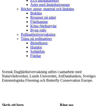
EUs habitatdirektiv
Arter med åtgärdsprogram
Böcker, appar, material och länktips
Boktips
Resurser på nätet
Fjärilsappar
Köpa fjärilsprylar
Bygg själv
Pollinatörsövervakning
Träna på pollinatörer
Blomflugor
Humlor
Solitärbin
Fjärilar
Svensk Dagfjärilsövervakning utförs i samarbete med
Naturvårdsverket, Lunds Universitet, ArtDatabanken, Sveriges
Entomologiska Förening och Butterfly Conservation Europe.
Skriv ett brev
Ring oss