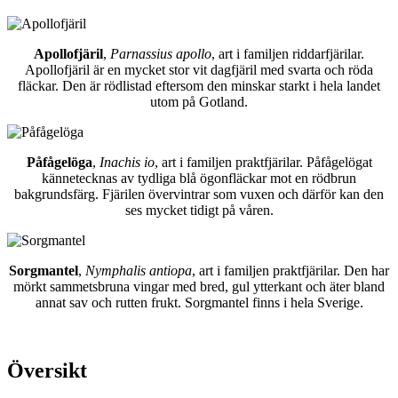
Apollofjäril
,
Parnassius apollo
, art i familjen riddarfjärilar.
Apollofjäril är en mycket stor vit dagfjäril med svarta och röda
fläckar. Den är rödlistad eftersom den minskar starkt i hela landet
utom på Gotland.
Påfågelöga
,
Inachis io
, art i familjen praktfjärilar. Påfågelögat
kännetecknas av tydliga blå ögonfläckar mot en rödbrun
bakgrundsfärg. Fjärilen övervintrar som vuxen och därför kan den
ses mycket tidigt på våren.
Sorgmantel
,
Nymphalis antiopa
, art i familjen praktfjärilar. Den har
mörkt sammetsbruna vingar med bred, gul ytterkant och äter bland
annat sav och rutten frukt. Sorgmantel finns i hela Sverige.
Översikt