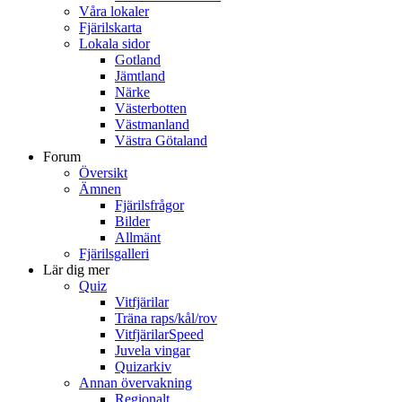
Våra lokaler
Fjärilskarta
Lokala sidor
Gotland
Jämtland
Närke
Västerbotten
Västmanland
Västra Götaland
Forum
Översikt
Ämnen
Fjärilsfrågor
Bilder
Allmänt
Fjärilsgalleri
Lär dig mer
Quiz
Vitfjärilar
Träna raps/kål/rov
VitfjärilarSpeed
Juvela vingar
Quizarkiv
Annan övervakning
Regionalt