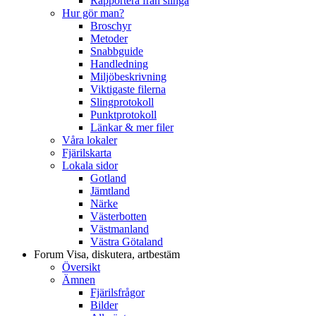
Rapportera från slinga
Hur gör man?
Broschyr
Metoder
Snabbguide
Handledning
Miljöbeskrivning
Viktigaste filerna
Slingprotokoll
Punktprotokoll
Länkar & mer filer
Våra lokaler
Fjärilskarta
Lokala sidor
Gotland
Jämtland
Närke
Västerbotten
Västmanland
Västra Götaland
Forum
Visa, diskutera, artbestäm
Översikt
Ämnen
Fjärilsfrågor
Bilder