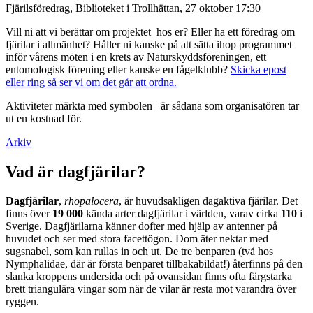
Fjärilsföredrag, Biblioteket i Trollhättan, 27 oktober 17:30
Vill ni att vi berättar om projektet hos er? Eller ha ett föredrag om
fjärilar i allmänhet? Håller ni kanske på att sätta ihop programmet
inför vårens möten i en krets av Naturskyddsföreningen, ett
entomologisk förening eller kanske en fågelklubb?
Skicka epost
eller ring så ser vi om det går att ordna.
Aktiviteter märkta med symbolen
är sådana som organisatören tar
ut en kostnad för.
Arkiv
Vad är dagfjärilar?
Dagfjärilar
,
rhopalocera
, är huvudsakligen dagaktiva fjärilar. Det
finns över
19 000
kända arter dagfjärilar i världen, varav cirka
110
i
Sverige. Dagfjärilarna känner dofter med hjälp av antenner på
huvudet och ser med stora facettögon. Dom äter nektar med
sugsnabel, som kan rullas in och ut. De tre benparen (två hos
Nymphalidae, där är första benparet tillbakabildat!) återfinns på den
slanka kroppens undersida och på ovansidan finns ofta färgstarka
brett triangulära vingar som när de vilar är resta mot varandra över
ryggen.