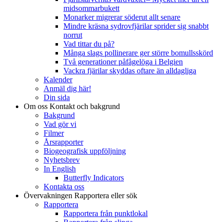
midsommarbukett
Monarker migrerar söderut allt senare
Mindre kräsna sydrovfjärilar sprider sig snabbt
norrut
Vad tittar du på?
Många slags pollinerare ger större bomullsskörd
Två generationer påfågelöga i Belgien
Vackra fjärilar skyddas oftare än alldagliga
Kalender
Anmäl dig här!
Din sida
Om oss
Kontakt och bakgrund
Bakgrund
Vad gör vi
Filmer
Årsrapporter
Biogeografisk uppföljning
Nyhetsbrev
In English
Butterfly Indicators
Kontakta oss
Övervakningen
Rapportera eller sök
Rapportera
Rapportera från punktlokal