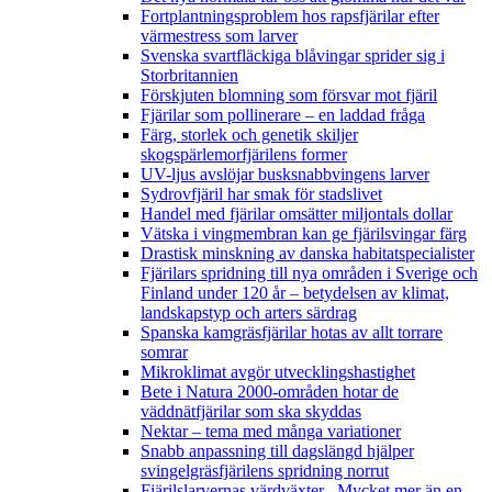
Fortplantningsproblem hos rapsfjärilar efter
värmestress som larver
Svenska svartfläckiga blåvingar sprider sig i
Storbritannien
Förskjuten blomning som försvar mot fjäril
Fjärilar som pollinerare – en laddad fråga
Färg, storlek och genetik skiljer
skogspärlemorfjärilens former
UV-ljus avslöjar busksnabbvingens larver
Sydrovfjäril har smak för stadslivet
Handel med fjärilar omsätter miljontals dollar
Vätska i vingmembran kan ge fjärilsvingar färg
Drastisk minskning av danska habitatspecialister
Fjärilars spridning till nya områden i Sverige och
Finland under 120 år
– betydelsen av klimat,
landskapstyp och arters särdrag
Spanska kamgräsfjärilar hotas av allt torrare
somrar
Mikroklimat avgör utvecklingshastighet
Bete i Natura 2000-områden hotar de
väddnätfjärilar som ska skyddas
Nektar – tema med många variationer
Snabb anpassning till dagslängd hjälper
svingelgräsfjärilens spridning norrut
Fjärilslarvernas värdväxter– Mycket mer än en