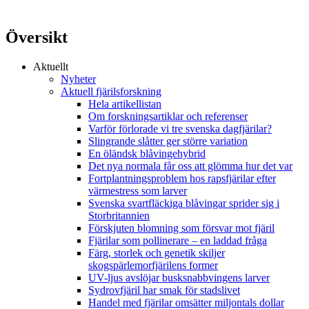
Översikt
Aktuellt
Nyheter
Aktuell fjärilsforskning
Hela artikellistan
Om forskningsartiklar och referenser
Varför förlorade vi tre svenska dagfjärilar?
Slingrande slåtter ger större variation
En öländsk blåvingehybrid
Det nya normala får oss att glömma hur det var
Fortplantningsproblem hos rapsfjärilar efter
värmestress som larver
Svenska svartfläckiga blåvingar sprider sig i
Storbritannien
Förskjuten blomning som försvar mot fjäril
Fjärilar som pollinerare – en laddad fråga
Färg, storlek och genetik skiljer
skogspärlemorfjärilens former
UV-ljus avslöjar busksnabbvingens larver
Sydrovfjäril har smak för stadslivet
Handel med fjärilar omsätter miljontals dollar