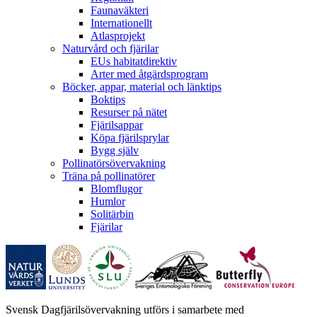
Faunaväkteri
Internationellt
Atlasprojekt
Naturvård och fjärilar
EUs habitatdirektiv
Arter med åtgärdsprogram
Böcker, appar, material och länktips
Boktips
Resurser på nätet
Fjärilsappar
Köpa fjärilsprylar
Bygg själv
Pollinatörsövervakning
Träna på pollinatörer
Blomflugor
Humlor
Solitärbin
Fjärilar
Svensk Dagfjärilsövervakning utförs i samarbete med