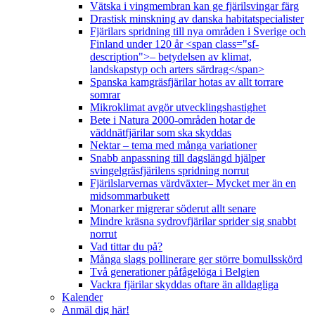
Vätska i vingmembran kan ge fjärilsvingar färg
Drastisk minskning av danska habitatspecialister
Fjärilars spridning till nya områden i Sverige och
Finland under 120 år <span class="sf-
description">– betydelsen av klimat,
landskapstyp och arters särdrag</span>
Spanska kamgräsfjärilar hotas av allt torrare
somrar
Mikroklimat avgör utvecklingshastighet
Bete i Natura 2000-områden hotar de
väddnätfjärilar som ska skyddas
Nektar – tema med många variationer
Snabb anpassning till dagslängd hjälper
svingelgräsfjärilens spridning norrut
Fjärilslarvernas värdväxter– Mycket mer än en
midsommarbukett
Monarker migrerar söderut allt senare
Mindre kräsna sydrovfjärilar sprider sig snabbt
norrut
Vad tittar du på?
Många slags pollinerare ger större bomullsskörd
Två generationer påfågelöga i Belgien
Vackra fjärilar skyddas oftare än alldagliga
Kalender
Anmäl dig här!