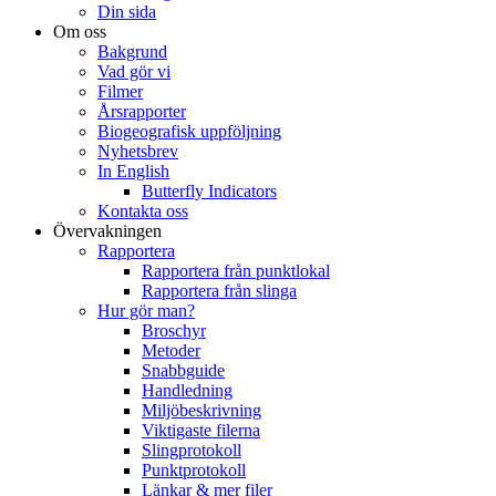
Din sida
Om oss
Bakgrund
Vad gör vi
Filmer
Årsrapporter
Biogeografisk uppföljning
Nyhetsbrev
In English
Butterfly Indicators
Kontakta oss
Övervakningen
Rapportera
Rapportera från punktlokal
Rapportera från slinga
Hur gör man?
Broschyr
Metoder
Snabbguide
Handledning
Miljöbeskrivning
Viktigaste filerna
Slingprotokoll
Punktprotokoll
Länkar & mer filer