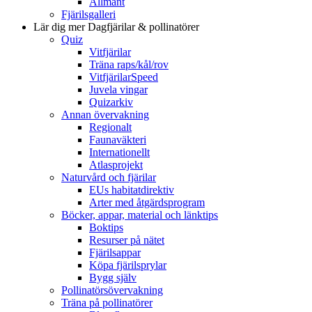
Allmänt
Fjärilsgalleri
Lär dig mer
Dagfjärilar & pollinatörer
Quiz
Vitfjärilar
Träna raps/kål/rov
VitfjärilarSpeed
Juvela vingar
Quizarkiv
Annan övervakning
Regionalt
Faunaväkteri
Internationellt
Atlasprojekt
Naturvård och fjärilar
EUs habitatdirektiv
Arter med åtgärdsprogram
Böcker, appar, material och länktips
Boktips
Resurser på nätet
Fjärilsappar
Köpa fjärilsprylar
Bygg själv
Pollinatörsövervakning
Träna på pollinatörer