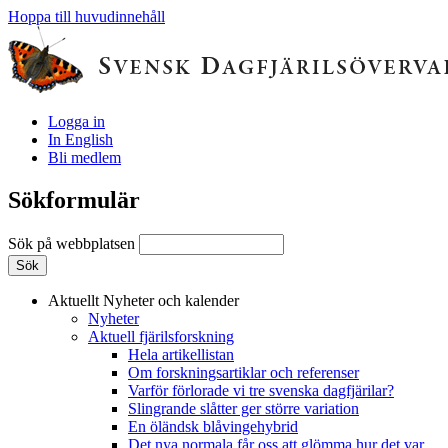
Hoppa till huvudinnehåll
Logga in
In English
Bli medlem
Sökformulär
Sök på webbplatsen
Aktuellt
Nyheter och kalender
Nyheter
Aktuell fjärilsforskning
Hela artikellistan
Om forskningsartiklar och referenser
Varför förlorade vi tre svenska dagfjärilar?
Slingrande slåtter ger större variation
En öländsk blåvingehybrid
Det nya normala får oss att glömma hur det var