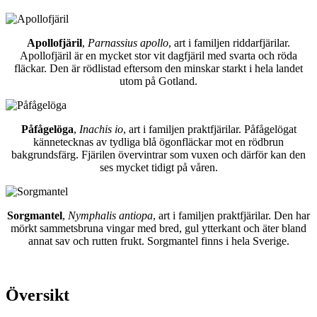
Apollofjäril
,
Parnassius apollo
, art i familjen riddarfjärilar.
Apollofjäril är en mycket stor vit dagfjäril med svarta och röda
fläckar. Den är rödlistad eftersom den minskar starkt i hela landet
utom på Gotland.
Påfågelöga
,
Inachis io
, art i familjen praktfjärilar. Påfågelögat
kännetecknas av tydliga blå ögonfläckar mot en rödbrun
bakgrundsfärg. Fjärilen övervintrar som vuxen och därför kan den
ses mycket tidigt på våren.
Sorgmantel
,
Nymphalis antiopa
, art i familjen praktfjärilar. Den har
mörkt sammetsbruna vingar med bred, gul ytterkant och äter bland
annat sav och rutten frukt. Sorgmantel finns i hela Sverige.
Översikt