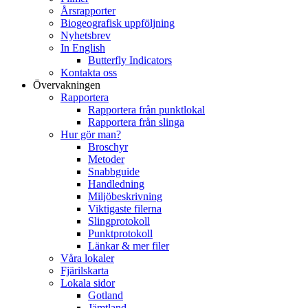
Årsrapporter
Biogeografisk uppföljning
Nyhetsbrev
In English
Butterfly Indicators
Kontakta oss
Övervakningen
Rapportera
Rapportera från punktlokal
Rapportera från slinga
Hur gör man?
Broschyr
Metoder
Snabbguide
Handledning
Miljöbeskrivning
Viktigaste filerna
Slingprotokoll
Punktprotokoll
Länkar & mer filer
Våra lokaler
Fjärilskarta
Lokala sidor
Gotland
Jämtland