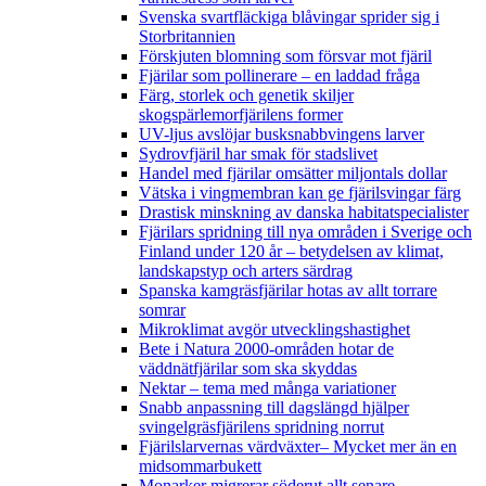
Svenska svartfläckiga blåvingar sprider sig i
Storbritannien
Förskjuten blomning som försvar mot fjäril
Fjärilar som pollinerare – en laddad fråga
Färg, storlek och genetik skiljer
skogspärlemorfjärilens former
UV-ljus avslöjar busksnabbvingens larver
Sydrovfjäril har smak för stadslivet
Handel med fjärilar omsätter miljontals dollar
Vätska i vingmembran kan ge fjärilsvingar färg
Drastisk minskning av danska habitatspecialister
Fjärilars spridning till nya områden i Sverige och
Finland under 120 år
– betydelsen av klimat,
landskapstyp och arters särdrag
Spanska kamgräsfjärilar hotas av allt torrare
somrar
Mikroklimat avgör utvecklingshastighet
Bete i Natura 2000-områden hotar de
väddnätfjärilar som ska skyddas
Nektar – tema med många variationer
Snabb anpassning till dagslängd hjälper
svingelgräsfjärilens spridning norrut
Fjärilslarvernas värdväxter– Mycket mer än en
midsommarbukett
Monarker migrerar söderut allt senare