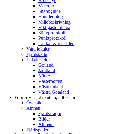
Broschyr
Metoder
Snabbguide
Handledning
Miljöbeskrivning
Viktigaste filerna
Slingprotokoll
Punktprotokoll
Länkar & mer filer
Våra lokaler
Fjärilskarta
Lokala sidor
Gotland
Jämtland
Närke
Västerbotten
Västmanland
Västra Götaland
Forum
Visa, diskutera, artbestäm
Översikt
Ämnen
Fjärilsfrågor
Bilder
Allmänt
Fjärilsgalleri