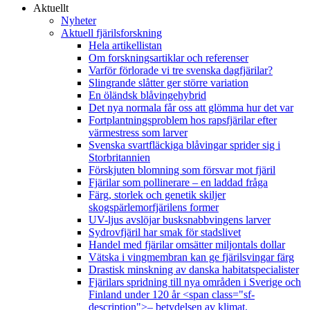
Aktuellt
Nyheter
Aktuell fjärilsforskning
Hela artikellistan
Om forskningsartiklar och referenser
Varför förlorade vi tre svenska dagfjärilar?
Slingrande slåtter ger större variation
En öländsk blåvingehybrid
Det nya normala får oss att glömma hur det var
Fortplantningsproblem hos rapsfjärilar efter
värmestress som larver
Svenska svartfläckiga blåvingar sprider sig i
Storbritannien
Förskjuten blomning som försvar mot fjäril
Fjärilar som pollinerare – en laddad fråga
Färg, storlek och genetik skiljer
skogspärlemorfjärilens former
UV-ljus avslöjar busksnabbvingens larver
Sydrovfjäril har smak för stadslivet
Handel med fjärilar omsätter miljontals dollar
Vätska i vingmembran kan ge fjärilsvingar färg
Drastisk minskning av danska habitatspecialister
Fjärilars spridning till nya områden i Sverige och
Finland under 120 år <span class="sf-
description">– betydelsen av klimat,