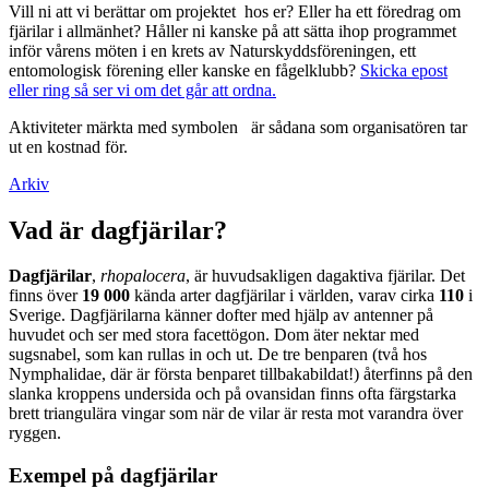
Vill ni att vi berättar om projektet hos er? Eller ha ett föredrag om
fjärilar i allmänhet? Håller ni kanske på att sätta ihop programmet
inför vårens möten i en krets av Naturskyddsföreningen, ett
entomologisk förening eller kanske en fågelklubb?
Skicka epost
eller ring så ser vi om det går att ordna.
Aktiviteter märkta med symbolen
är sådana som organisatören tar
ut en kostnad för.
Arkiv
Vad är dagfjärilar?
Dagfjärilar
,
rhopalocera
, är huvudsakligen dagaktiva fjärilar. Det
finns över
19 000
kända arter dagfjärilar i världen, varav cirka
110
i
Sverige. Dagfjärilarna känner dofter med hjälp av antenner på
huvudet och ser med stora facettögon. Dom äter nektar med
sugsnabel, som kan rullas in och ut. De tre benparen (två hos
Nymphalidae, där är första benparet tillbakabildat!) återfinns på den
slanka kroppens undersida och på ovansidan finns ofta färgstarka
brett triangulära vingar som när de vilar är resta mot varandra över
ryggen.
Exempel på dagfjärilar