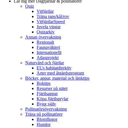
Lär dig mer
Dagfjärilar & pollinatörer
Quiz
Vitfjärilar
Träna raps/kål/rov
VitfjärilarSpeed
Juvela vingar
Quizarkiv
Annan övervakning
Regionalt
Faunaväkteri
Internationellt
Atlasprojekt
Naturvård och fjärilar
EUs habitatdirektiv
Arter med åtgärdsprogram
Böcker, appar, material och länktips
Boktips
Resurser på nätet
Fjärilsappar
Köpa fjärilsprylar
Bygg själv
Pollinatörsövervakning
Träna på pollinatörer
Blomflugor
Humlor