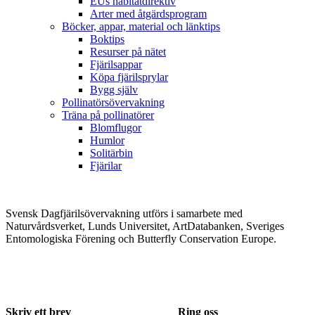
EUs habitatdirektiv
Arter med åtgärdsprogram
Böcker, appar, material och länktips
Boktips
Resurser på nätet
Fjärilsappar
Köpa fjärilsprylar
Bygg själv
Pollinatörsövervakning
Träna på pollinatörer
Blomflugor
Humlor
Solitärbin
Fjärilar
Svensk Dagfjärilsövervakning utförs i samarbete med
Naturvårdsverket, Lunds Universitet, ArtDatabanken, Sveriges
Entomologiska Förening och Butterfly Conservation Europe.
Skriv ett brev
Ring oss