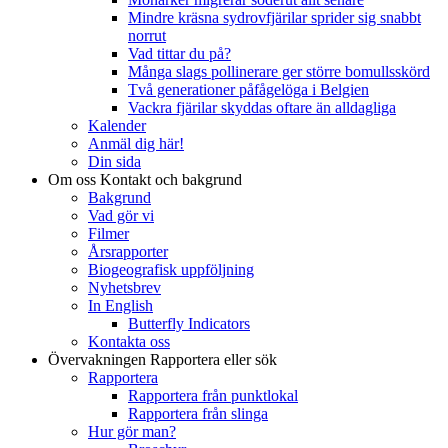
Mindre kräsna sydrovfjärilar sprider sig snabbt
norrut
Vad tittar du på?
Många slags pollinerare ger större bomullsskörd
Två generationer påfågelöga i Belgien
Vackra fjärilar skyddas oftare än alldagliga
Kalender
Anmäl dig här!
Din sida
Om oss
Kontakt och bakgrund
Bakgrund
Vad gör vi
Filmer
Årsrapporter
Biogeografisk uppföljning
Nyhetsbrev
In English
Butterfly Indicators
Kontakta oss
Övervakningen
Rapportera eller sök
Rapportera
Rapportera från punktlokal
Rapportera från slinga
Hur gör man?