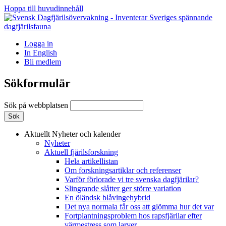
Hoppa till huvudinnehåll
Logga in
In English
Bli medlem
Sökformulär
Sök på webbplatsen
Aktuellt
Nyheter och kalender
Nyheter
Aktuell fjärilsforskning
Hela artikellistan
Om forskningsartiklar och referenser
Varför förlorade vi tre svenska dagfjärilar?
Slingrande slåtter ger större variation
En öländsk blåvingehybrid
Det nya normala får oss att glömma hur det var
Fortplantningsproblem hos rapsfjärilar efter
värmestress som larver