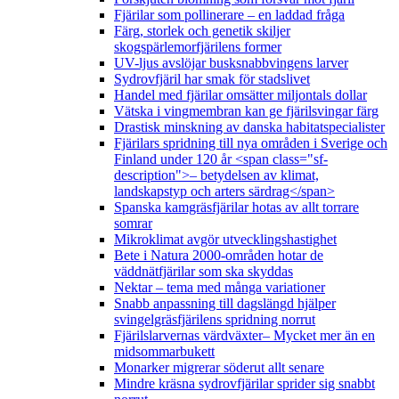
Fjärilar som pollinerare – en laddad fråga
Färg, storlek och genetik skiljer
skogspärlemorfjärilens former
UV-ljus avslöjar busksnabbvingens larver
Sydrovfjäril har smak för stadslivet
Handel med fjärilar omsätter miljontals dollar
Vätska i vingmembran kan ge fjärilsvingar färg
Drastisk minskning av danska habitatspecialister
Fjärilars spridning till nya områden i Sverige och
Finland under 120 år <span class="sf-
description">– betydelsen av klimat,
landskapstyp och arters särdrag</span>
Spanska kamgräsfjärilar hotas av allt torrare
somrar
Mikroklimat avgör utvecklingshastighet
Bete i Natura 2000-områden hotar de
väddnätfjärilar som ska skyddas
Nektar – tema med många variationer
Snabb anpassning till dagslängd hjälper
svingelgräsfjärilens spridning norrut
Fjärilslarvernas värdväxter– Mycket mer än en
midsommarbukett
Monarker migrerar söderut allt senare
Mindre kräsna sydrovfjärilar sprider sig snabbt