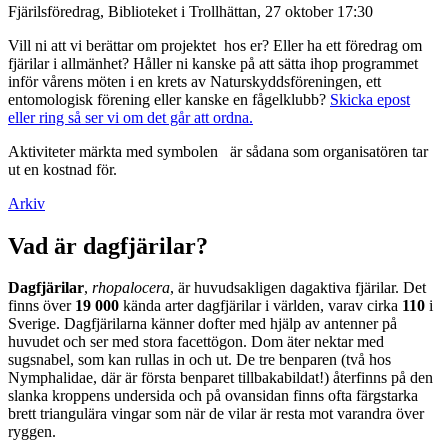
Fjärilsföredrag, Biblioteket i Trollhättan, 27 oktober 17:30
Vill ni att vi berättar om projektet hos er? Eller ha ett föredrag om
fjärilar i allmänhet? Håller ni kanske på att sätta ihop programmet
inför vårens möten i en krets av Naturskyddsföreningen, ett
entomologisk förening eller kanske en fågelklubb?
Skicka epost
eller ring så ser vi om det går att ordna.
Aktiviteter märkta med symbolen
är sådana som organisatören tar
ut en kostnad för.
Arkiv
Vad är dagfjärilar?
Dagfjärilar
,
rhopalocera
, är huvudsakligen dagaktiva fjärilar. Det
finns över
19 000
kända arter dagfjärilar i världen, varav cirka
110
i
Sverige. Dagfjärilarna känner dofter med hjälp av antenner på
huvudet och ser med stora facettögon. Dom äter nektar med
sugsnabel, som kan rullas in och ut. De tre benparen (två hos
Nymphalidae, där är första benparet tillbakabildat!) återfinns på den
slanka kroppens undersida och på ovansidan finns ofta färgstarka
brett triangulära vingar som när de vilar är resta mot varandra över
ryggen.