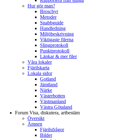
Rapportera från slinga
Hur gör man?
Broschyr
Metoder
Snabbguide
Handledning
Miljöbeskrivning
Viktigaste filerna
Slingprotokoll
Punktprotokoll
Länkar & mer filer
Våra lokaler
Fjärilskarta
Lokala sidor
Gotland
Jämtland
Närke
Västerbotten
Västmanland
Västra Götaland
Forum
Visa, diskutera, artbestäm
Översikt
Ämnen
Fjärilsfrågor
Bilder