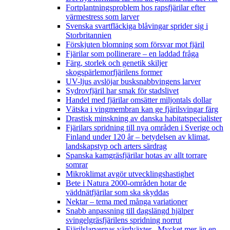
Fortplantningsproblem hos rapsfjärilar efter
värmestress som larver
Svenska svartfläckiga blåvingar sprider sig i
Storbritannien
Förskjuten blomning som försvar mot fjäril
Fjärilar som pollinerare – en laddad fråga
Färg, storlek och genetik skiljer
skogspärlemorfjärilens former
UV-ljus avslöjar busksnabbvingens larver
Sydrovfjäril har smak för stadslivet
Handel med fjärilar omsätter miljontals dollar
Vätska i vingmembran kan ge fjärilsvingar färg
Drastisk minskning av danska habitatspecialister
Fjärilars spridning till nya områden i Sverige och
Finland under 120 år
– betydelsen av klimat,
landskapstyp och arters särdrag
Spanska kamgräsfjärilar hotas av allt torrare
somrar
Mikroklimat avgör utvecklingshastighet
Bete i Natura 2000-områden hotar de
väddnätfjärilar som ska skyddas
Nektar – tema med många variationer
Snabb anpassning till dagslängd hjälper
svingelgräsfjärilens spridning norrut
Fjärilslarvernas värdväxter– Mycket mer än en