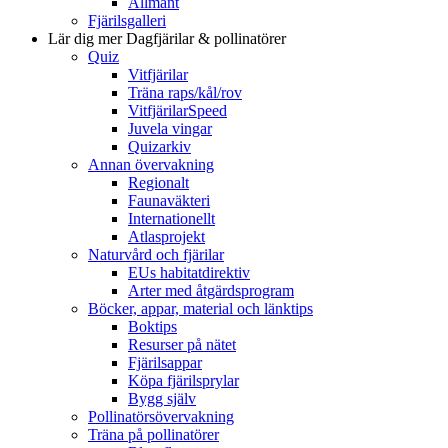
Allmänt
Fjärilsgalleri
Lär dig mer
Dagfjärilar & pollinatörer
Quiz
Vitfjärilar
Träna raps/kål/rov
VitfjärilarSpeed
Juvela vingar
Quizarkiv
Annan övervakning
Regionalt
Faunaväkteri
Internationellt
Atlasprojekt
Naturvård och fjärilar
EUs habitatdirektiv
Arter med åtgärdsprogram
Böcker, appar, material och länktips
Boktips
Resurser på nätet
Fjärilsappar
Köpa fjärilsprylar
Bygg själv
Pollinatörsövervakning
Träna på pollinatörer