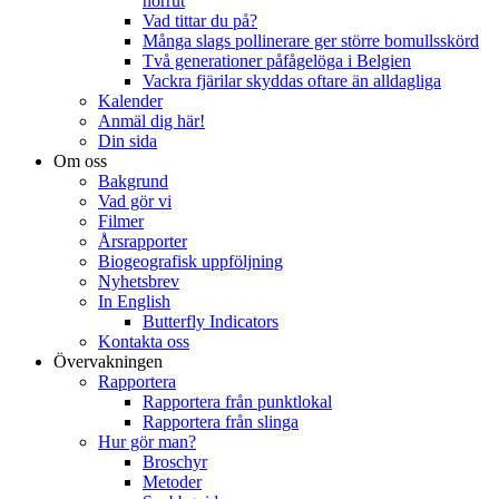
norrut
Vad tittar du på?
Många slags pollinerare ger större bomullsskörd
Två generationer påfågelöga i Belgien
Vackra fjärilar skyddas oftare än alldagliga
Kalender
Anmäl dig här!
Din sida
Om oss
Bakgrund
Vad gör vi
Filmer
Årsrapporter
Biogeografisk uppföljning
Nyhetsbrev
In English
Butterfly Indicators
Kontakta oss
Övervakningen
Rapportera
Rapportera från punktlokal
Rapportera från slinga
Hur gör man?
Broschyr
Metoder