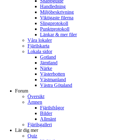
Snabbguide
Handledning
Miljöbeskrivning
Viktigaste filerna
Slingprotokoll
Punktprotokoll
Länkar & mer filer
Våra lokaler
Fjärilskarta
Lokala sidor
Gotland
Jämtland
Närke
Västerbotten
Västmanland
Västra Götaland
Forum
Översikt
Ämnen
Fjärilsfrågor
Bilder
Allmänt
Fjärilsgalleri
Lär dig mer
Quiz