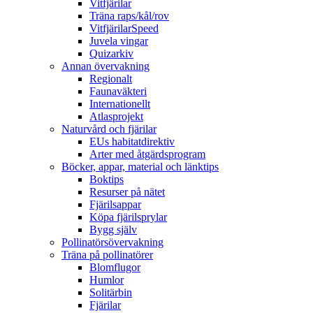
Vitfjärilar
Träna raps/kål/rov
VitfjärilarSpeed
Juvela vingar
Quizarkiv
Annan övervakning
Regionalt
Faunaväkteri
Internationellt
Atlasprojekt
Naturvård och fjärilar
EUs habitatdirektiv
Arter med åtgärdsprogram
Böcker, appar, material och länktips
Boktips
Resurser på nätet
Fjärilsappar
Köpa fjärilsprylar
Bygg själv
Pollinatörsövervakning
Träna på pollinatörer
Blomflugor
Humlor
Solitärbin
Fjärilar