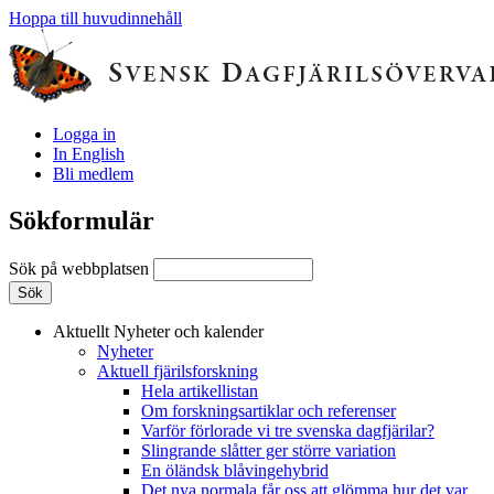
Hoppa till huvudinnehåll
Logga in
In English
Bli medlem
Sökformulär
Sök på webbplatsen
Aktuellt
Nyheter och kalender
Nyheter
Aktuell fjärilsforskning
Hela artikellistan
Om forskningsartiklar och referenser
Varför förlorade vi tre svenska dagfjärilar?
Slingrande slåtter ger större variation
En öländsk blåvingehybrid
Det nya normala får oss att glömma hur det var