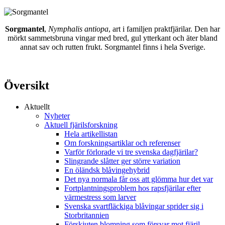
Sorgmantel
,
Nymphalis antiopa
, art i familjen praktfjärilar. Den har
mörkt sammetsbruna vingar med bred, gul ytterkant och äter bland
annat sav och rutten frukt. Sorgmantel finns i hela Sverige.
Översikt
Aktuellt
Nyheter
Aktuell fjärilsforskning
Hela artikellistan
Om forskningsartiklar och referenser
Varför förlorade vi tre svenska dagfjärilar?
Slingrande slåtter ger större variation
En öländsk blåvingehybrid
Det nya normala får oss att glömma hur det var
Fortplantningsproblem hos rapsfjärilar efter
värmestress som larver
Svenska svartfläckiga blåvingar sprider sig i
Storbritannien
Förskjuten blomning som försvar mot fjäril