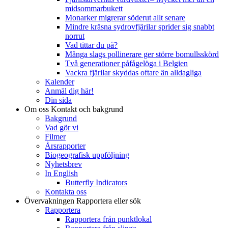
midsommarbukett
Monarker migrerar söderut allt senare
Mindre kräsna sydrovfjärilar sprider sig snabbt
norrut
Vad tittar du på?
Många slags pollinerare ger större bomullsskörd
Två generationer påfågelöga i Belgien
Vackra fjärilar skyddas oftare än alldagliga
Kalender
Anmäl dig här!
Din sida
Om oss
Kontakt och bakgrund
Bakgrund
Vad gör vi
Filmer
Årsrapporter
Biogeografisk uppföljning
Nyhetsbrev
In English
Butterfly Indicators
Kontakta oss
Övervakningen
Rapportera eller sök
Rapportera
Rapportera från punktlokal