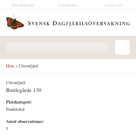
Hoppa till huvudinnehåll
BLI MEDLEM
IN ENGLISH
LOGGA IN
Sökformulär
Hem
» Citronfjäril
Citronfjäril
Buttlegårde 130
Platskategori:
Punktlokal
Antal observationer:
5