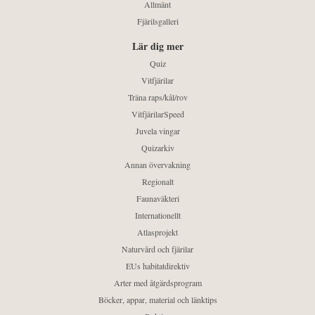
Allmänt
Fjärilsgalleri
Lär dig mer
Quiz
Vitfjärilar
Träna raps/kål/rov
VitfjärilarSpeed
Juvela vingar
Quizarkiv
Annan övervakning
Regionalt
Faunaväkteri
Internationellt
Atlasprojekt
Naturvård och fjärilar
EUs habitatdirektiv
Arter med åtgärdsprogram
Böcker, appar, material och länktips