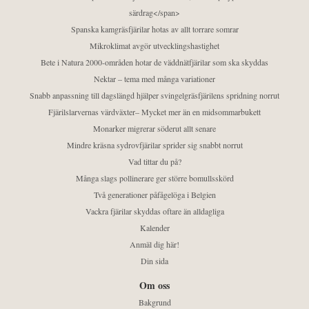
särdrag</span>
Spanska kamgräsfjärilar hotas av allt torrare somrar
Mikroklimat avgör utvecklingshastighet
Bete i Natura 2000-områden hotar de väddnätfjärilar som ska skyddas
Nektar – tema med många variationer
Snabb anpassning till dagslängd hjälper svingelgräsfjärilens spridning norrut
Fjärilslarvernas värdväxter– Mycket mer än en midsommarbukett
Monarker migrerar söderut allt senare
Mindre kräsna sydrovfjärilar sprider sig snabbt norrut
Vad tittar du på?
Många slags pollinerare ger större bomullsskörd
Två generationer påfågelöga i Belgien
Vackra fjärilar skyddas oftare än alldagliga
Kalender
Anmäl dig här!
Din sida
Om oss
Bakgrund