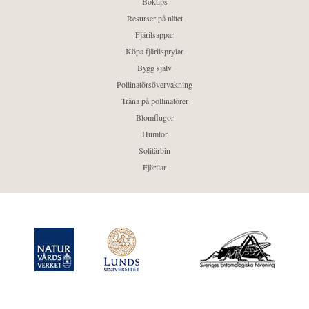
Boktips
Resurser på nätet
Fjärilsappar
Köpa fjärilsprylar
Bygg själv
Pollinatörsövervakning
Träna på pollinatörer
Blomflugor
Humlor
Solitärbin
Fjärilar