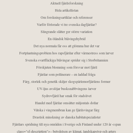
Aktuell fjärilsforskning
Hela artikellistan
Om forskningsartiklar och referenser
Varför förlorade vi tre svenska dagfjärilar?
Slingrande slåtter ger större variation
En öländsk blåvingehybrid
Det nya normala får oss att glömma hur det var
Fortplantningsproblem hos rapsfjärilar efter värmestress som larver
Svenska svartfläckiga blåvingar sprider sig i Storbritannien
Förskjuten blomning som försvar mot fjäril
Fjärilar som pollinerare – en laddad fråga
Färg, storlek och genetik skiljer skogspärlemorfjärilens former
UV-ljus avslöjar busksnabbvingens larver
Sydrovfjäril har smak för stadslivet
Handel med fjärilar omsätter miljontals dollar
Vätska i vingmembran kan ge fjärilsvingar färg
Drastisk minskning av danska habitatspecialister
Fjärilars spridning till nya områden i Sverige och Finland under 120 år <span
class="sf-description">– betydelsen av klimat, landskapstyp och arters