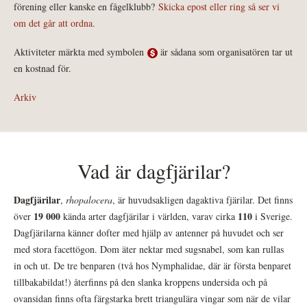
förening eller kanske en fågelklubb?
Skicka epost eller ring så ser vi
om det går att ordna.
Aktiviteter märkta med symbolen
är sådana som organisatören tar ut
en kostnad för.
Arkiv
Vad är dagfjärilar?
Dagfjärilar
,
rhopalocera
, är huvudsakligen dagaktiva fjärilar. Det finns
19 000
110
över
kända arter dagfjärilar i världen, varav cirka
i Sverige.
Dagfjärilarna känner dofter med hjälp av antenner på huvudet och ser
med stora facettögon. Dom äter nektar med sugsnabel, som kan rullas
in och ut. De tre benparen (två hos Nymphalidae, där är första benparet
tillbakabildat!) återfinns på den slanka kroppens undersida och på
ovansidan finns ofta färgstarka brett triangulära vingar som när de vilar