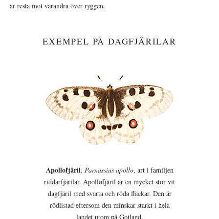
är resta mot varandra över ryggen.
EXEMPEL PÅ DAGFJÄRILAR
Apollofjäril
,
Parnassius apollo
, art i familjen
riddarfjärilar. Apollofjäril är en mycket stor vit
dagfjäril med svarta och röda fläckar. Den är
rödlistad eftersom den minskar starkt i hela
landet utom på Gotland.