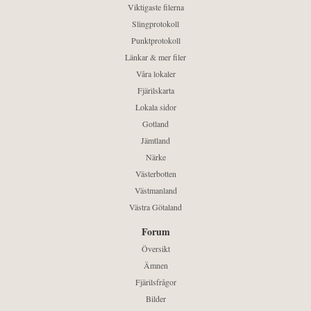
Viktigaste filerna
Slingprotokoll
Punktprotokoll
Länkar & mer filer
Våra lokaler
Fjärilskarta
Lokala sidor
Gotland
Jämtland
Närke
Västerbotten
Västmanland
Västra Götaland
Forum
Översikt
Ämnen
Fjärilsfrågor
Bilder