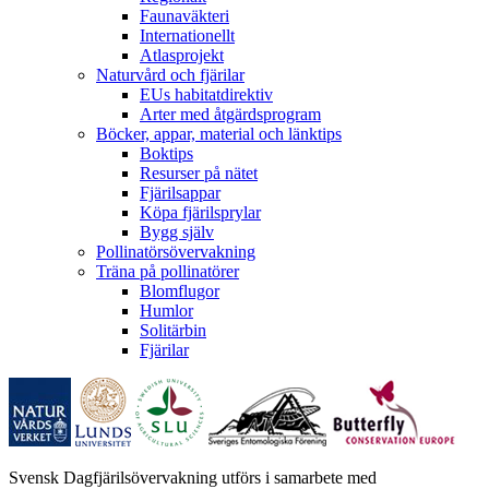
Faunaväkteri
Internationellt
Atlasprojekt
Naturvård och fjärilar
EUs habitatdirektiv
Arter med åtgärdsprogram
Böcker, appar, material och länktips
Boktips
Resurser på nätet
Fjärilsappar
Köpa fjärilsprylar
Bygg själv
Pollinatörsövervakning
Träna på pollinatörer
Blomflugor
Humlor
Solitärbin
Fjärilar
Svensk Dagfjärilsövervakning utförs i samarbete med