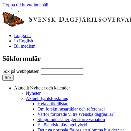
Hoppa till huvudinnehåll
Logga in
In English
Bli medlem
Sökformulär
Sök på webbplatsen
Aktuellt
Nyheter och kalender
Nyheter
Aktuell fjärilsforskning
Hela artikellistan
Om forskningsartiklar och referenser
Varför förlorade vi tre svenska dagfjärilar?
Slingrande slåtter ger större variation
En öländsk blåvingehybrid
Det nya normala får oss att glömma hur det var