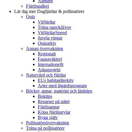
Allmänt
Fjärilsgalleri
Lär dig mer
Dagfjärilar & pollinatörer
Quiz
Vitfjärilar
Träna raps/kål/rov
VitfjärilarSpeed
Juvela vingar
Quizarkiv
Annan övervakning
Regionalt
Faunaväkteri
Internationellt
Atlasprojekt
Naturvård och fjärilar
EUs habitatdirektiv
Arter med åtgärdsprogram
Böcker, appar, material och länktips
Boktips
Resurser på nätet
Fjärilsappar
Köpa fjärilsprylar
Bygg själv
Pollinatörsövervakning
Träna på pollinatörer