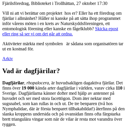
Fjärilsföredrag, Biblioteket i Trollhättan, 27 oktober 17:30
Vill ni att vi berättar om projektet hos er? Eller ha ett föredrag om
fjärilar i allmänhet? Håller ni kanske på att sätta ihop programmet
inför vårens möten i en krets av Naturskyddsföreningen, ett
entomologisk förening eller kanske en fågelklubb?
Skicka epost
eller ring så ser vi om det går att ordna.
Aktiviteter märkta med symbolen
är sådana som organisatören tar
ut en kostnad för.
Arkiv
Vad är dagfjärilar?
Dagfjärilar
,
rhopalocera
, är huvudsakligen dagaktiva fjärilar. Det
finns över
19 000
kända arter dagfjärilar i världen, varav cirka
110
i
Sverige. Dagfjärilarna känner dofter med hjälp av antenner på
huvudet och ser med stora facettögon. Dom äter nektar med
sugsnabel, som kan rullas in och ut. De tre benparen (två hos
Nymphalidae, där är första benparet tillbakabildat!) återfinns på den
slanka kroppens undersida och på ovansidan finns ofta färgstarka
brett triangulära vingar som när de vilar är resta mot varandra över
ryggen.