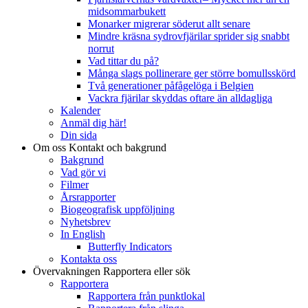
midsommarbukett
Monarker migrerar söderut allt senare
Mindre kräsna sydrovfjärilar sprider sig snabbt
norrut
Vad tittar du på?
Många slags pollinerare ger större bomullsskörd
Två generationer påfågelöga i Belgien
Vackra fjärilar skyddas oftare än alldagliga
Kalender
Anmäl dig här!
Din sida
Om oss
Kontakt och bakgrund
Bakgrund
Vad gör vi
Filmer
Årsrapporter
Biogeografisk uppföljning
Nyhetsbrev
In English
Butterfly Indicators
Kontakta oss
Övervakningen
Rapportera eller sök
Rapportera
Rapportera från punktlokal