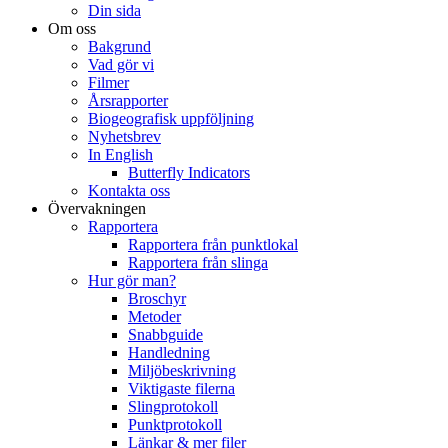
Din sida
Om oss
Bakgrund
Vad gör vi
Filmer
Årsrapporter
Biogeografisk uppföljning
Nyhetsbrev
In English
Butterfly Indicators
Kontakta oss
Övervakningen
Rapportera
Rapportera från punktlokal
Rapportera från slinga
Hur gör man?
Broschyr
Metoder
Snabbguide
Handledning
Miljöbeskrivning
Viktigaste filerna
Slingprotokoll
Punktprotokoll
Länkar & mer filer