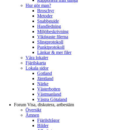
Rapportera från slinga
Hur gör man?
Broschyr
Metoder
Snabbguide
Handledning
Miljöbeskrivning
Viktigaste filerna
Slingprotokoll
Punktprotokoll
Länkar & mer filer
Våra lokaler
Fjärilskarta
Lokala sidor
Gotland
Jämtland
Närke
Västerbotten
Västmanland
Västra Götaland
Forum
Visa, diskutera, artbestäm
Översikt
Ämnen
Fjärilsfrågor
Bilder