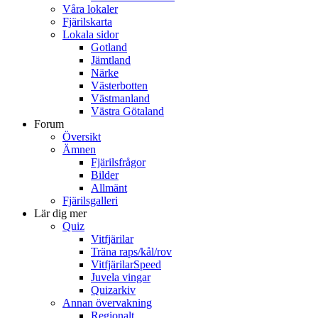
Våra lokaler
Fjärilskarta
Lokala sidor
Gotland
Jämtland
Närke
Västerbotten
Västmanland
Västra Götaland
Forum
Översikt
Ämnen
Fjärilsfrågor
Bilder
Allmänt
Fjärilsgalleri
Lär dig mer
Quiz
Vitfjärilar
Träna raps/kål/rov
VitfjärilarSpeed
Juvela vingar
Quizarkiv
Annan övervakning
Regionalt