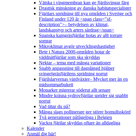
Vätska i vingmembran kan ge fjärilsvingar färg
Drastisk minskning av danska habitatspecialister
Fjärilars spridning till nya områden i Sverige och
Finland under 120 år <span class="sf-
description">– betydelsen av klimat,
landskapstyp och arters särdrag</span>
Spanska kamgräsfjärilar hotas av allt torrare
somrar
Mikroklimat avgör utvecklingshastighet
Bete i Natura 2000-områden hotar de
väddnätfjärilar som ska skyddas
Nektar – tema med många variationer
Snabb anpassning till dagslängd hjälper
svingelgräsfjärilens spridning norrut
Fjärilslarvernas värdväxter– Mycket mer än en
midsommarbukett
Monarker migrerar söderut allt senare
Mindre kräsna sydrovfjärilar sprider sig snabbt
norrut
Vad tittar du på?
Många slags pollinerare ger större bomullsskörd
Två generationer påfågelöga i Belgien
Vackra fjärilar skyddas oftare än alldagliga
Kalender
Anmäl dig här!