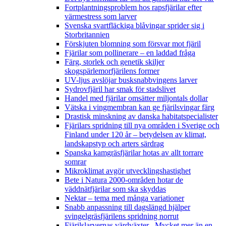
Fortplantningsproblem hos rapsfjärilar efter
värmestress som larver
Svenska svartfläckiga blåvingar sprider sig i
Storbritannien
Förskjuten blomning som försvar mot fjäril
Fjärilar som pollinerare – en laddad fråga
Färg, storlek och genetik skiljer
skogspärlemorfjärilens former
UV-ljus avslöjar busksnabbvingens larver
Sydrovfjäril har smak för stadslivet
Handel med fjärilar omsätter miljontals dollar
Vätska i vingmembran kan ge fjärilsvingar färg
Drastisk minskning av danska habitatspecialister
Fjärilars spridning till nya områden i Sverige och
Finland under 120 år
– betydelsen av klimat,
landskapstyp och arters särdrag
Spanska kamgräsfjärilar hotas av allt torrare
somrar
Mikroklimat avgör utvecklingshastighet
Bete i Natura 2000-områden hotar de
väddnätfjärilar som ska skyddas
Nektar – tema med många variationer
Snabb anpassning till dagslängd hjälper
svingelgräsfjärilens spridning norrut
Fjärilslarvernas värdväxter– Mycket mer än en