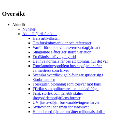
Översikt
Aktuellt
Nyheter
Aktuell fjärilsforskning
Hela artikellistan
Om forskningsartiklar och referenser
Varför förlorade vi tre svenska dagfjärilar?
Slingrande slåtter ger större variation
En öländsk blåvingehybrid
Det nya normala får oss att glömma hur det var
Fortplantningsproblem hos rapsfjärilar efter
värmestress som larver
Svenska svartfläckiga blåvingar sprider sig i
Storbritannien
Förskjuten blomning som försvar mot fjäril
Fjärilar som pollinerare – en laddad fråga
Färg, storlek och genetik skiljer
skogspärlemorfjärilens former
UV-ljus avslöjar busksnabbvingens larver
Sydrovfjäril har smak för stadslivet
Handel med fjärilar omsätter miljontals dollar