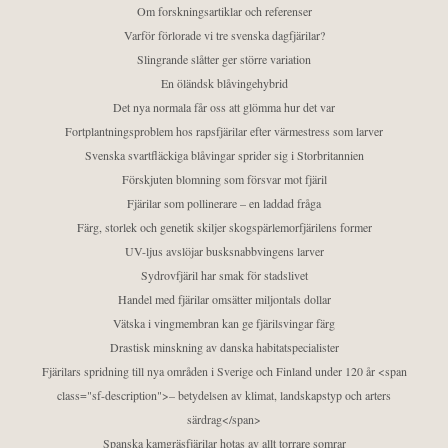
Om forskningsartiklar och referenser
Varför förlorade vi tre svenska dagfjärilar?
Slingrande slåtter ger större variation
En öländsk blåvingehybrid
Det nya normala får oss att glömma hur det var
Fortplantningsproblem hos rapsfjärilar efter värmestress som larver
Svenska svartfläckiga blåvingar sprider sig i Storbritannien
Förskjuten blomning som försvar mot fjäril
Fjärilar som pollinerare – en laddad fråga
Färg, storlek och genetik skiljer skogspärlemorfjärilens former
UV-ljus avslöjar busksnabbvingens larver
Sydrovfjäril har smak för stadslivet
Handel med fjärilar omsätter miljontals dollar
Vätska i vingmembran kan ge fjärilsvingar färg
Drastisk minskning av danska habitatspecialister
Fjärilars spridning till nya områden i Sverige och Finland under 120 år <span
class="sf-description">– betydelsen av klimat, landskapstyp och arters
särdrag</span>
Spanska kamgräsfjärilar hotas av allt torrare somrar