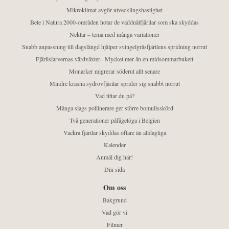
Mikroklimat avgör utvecklingshastighet
Bete i Natura 2000-områden hotar de väddnätfjärilar som ska skyddas
Nektar – tema med många variationer
Snabb anpassning till dagslängd hjälper svingelgräsfjärilens spridning norrut
Fjärilslarvernas värdväxter– Mycket mer än en midsommarbukett
Monarker migrerar söderut allt senare
Mindre kräsna sydrovfjärilar sprider sig snabbt norrut
Vad tittar du på?
Många slags pollinerare ger större bomullsskörd
Två generationer påfågelöga i Belgien
Vackra fjärilar skyddas oftare än alldagliga
Kalender
Anmäl dig här!
Din sida
Om oss
Bakgrund
Vad gör vi
Filmer