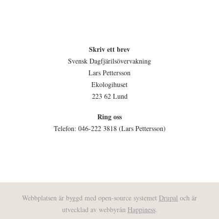
Skriv ett brev
Svensk Dagfjärilsövervakning
Lars Pettersson
Ekologihuset
223 62 Lund
Ring oss
Telefon: 046-222 3818 (Lars Pettersson)
Webbplatsen är byggd med open-source systemet
Drupal
och är
utvecklad av webbyrån
Happiness
.