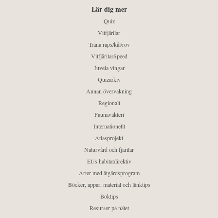
Lär dig mer
Quiz
Vitfjärilar
Träna raps/kål/rov
VitfjärilarSpeed
Juvela vingar
Quizarkiv
Annan övervakning
Regionalt
Faunaväkteri
Internationellt
Atlasprojekt
Naturvård och fjärilar
EUs habitatdirektiv
Arter med åtgärdsprogram
Böcker, appar, material och länktips
Boktips
Resurser på nätet