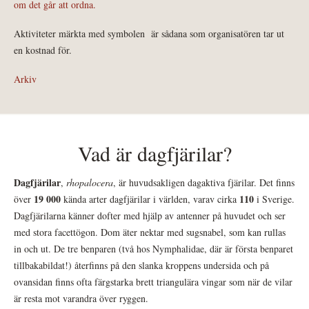
om det går att ordna.
Aktiviteter märkta med symbolen
är sådana som organisatören tar ut
en kostnad för.
Arkiv
Vad är dagfjärilar?
Dagfjärilar
,
rhopalocera
, är huvudsakligen dagaktiva fjärilar. Det finns
19 000
110
över
kända arter dagfjärilar i världen, varav cirka
i Sverige.
Dagfjärilarna känner dofter med hjälp av antenner på huvudet och ser
med stora facettögon. Dom äter nektar med sugsnabel, som kan rullas
in och ut. De tre benparen (två hos Nymphalidae, där är första benparet
tillbakabildat!) återfinns på den slanka kroppens undersida och på
ovansidan finns ofta färgstarka brett triangulära vingar som när de vilar
är resta mot varandra över ryggen.