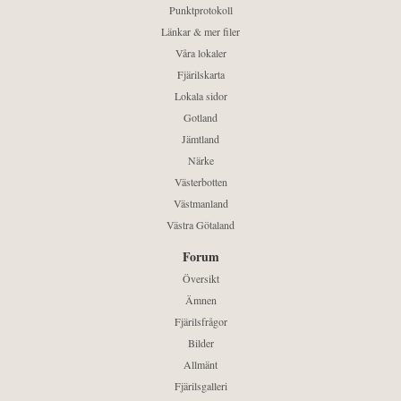
Punktprotokoll
Länkar & mer filer
Våra lokaler
Fjärilskarta
Lokala sidor
Gotland
Jämtland
Närke
Västerbotten
Västmanland
Västra Götaland
Forum
Översikt
Ämnen
Fjärilsfrågor
Bilder
Allmänt
Fjärilsgalleri