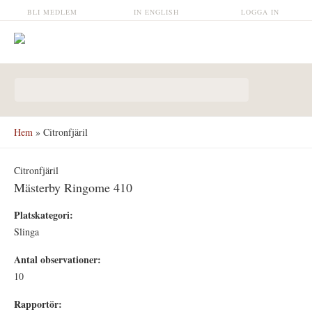
Hoppa till huvudinnehåll
BLI MEDLEM
IN ENGLISH
LOGGA IN
Sökformulär
Hem
» Citronfjäril
Citronfjäril
Mästerby Ringome 410
Platskategori:
Slinga
Antal observationer:
10
Rapportör: