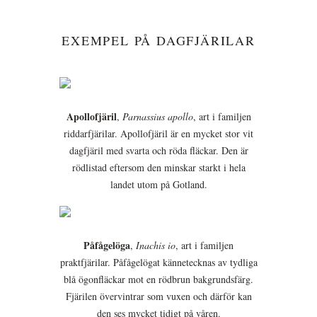
EXEMPEL PÅ DAGFJÄRILAR
Apollofjäril
,
Parnassius apollo
, art i familjen
riddarfjärilar. Apollofjäril är en mycket stor vit
dagfjäril med svarta och röda fläckar. Den är
rödlistad eftersom den minskar starkt i hela
landet utom på Gotland.
Påfågelöga
,
Inachis io
, art i familjen
praktfjärilar. Påfågelögat kännetecknas av tydliga
blå ögonfläckar mot en rödbrun bakgrundsfärg.
Fjärilen övervintrar som vuxen och därför kan
den ses mycket tidigt på våren.