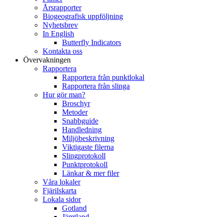
Årsrapporter
Biogeografisk uppföljning
Nyhetsbrev
In English
Butterfly Indicators
Kontakta oss
Övervakningen
Rapportera
Rapportera från punktlokal
Rapportera från slinga
Hur gör man?
Broschyr
Metoder
Snabbguide
Handledning
Miljöbeskrivning
Viktigaste filerna
Slingprotokoll
Punktprotokoll
Länkar & mer filer
Våra lokaler
Fjärilskarta
Lokala sidor
Gotland
Jämtland