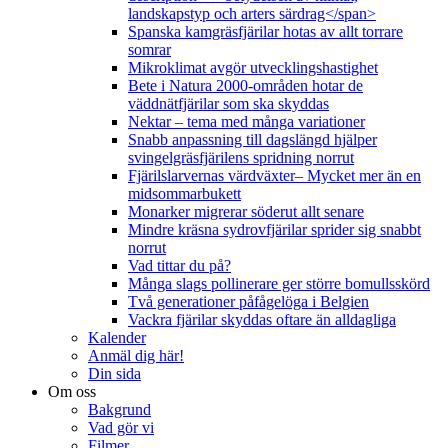
landskapstyp och arters särdrag</span>
Spanska kamgräsfjärilar hotas av allt torrare
somrar
Mikroklimat avgör utvecklingshastighet
Bete i Natura 2000-områden hotar de
väddnätfjärilar som ska skyddas
Nektar – tema med många variationer
Snabb anpassning till dagslängd hjälper
svingelgräsfjärilens spridning norrut
Fjärilslarvernas värdväxter– Mycket mer än en
midsommarbukett
Monarker migrerar söderut allt senare
Mindre kräsna sydrovfjärilar sprider sig snabbt
norrut
Vad tittar du på?
Många slags pollinerare ger större bomullsskörd
Två generationer påfågelöga i Belgien
Vackra fjärilar skyddas oftare än alldagliga
Kalender
Anmäl dig här!
Din sida
Om oss
Bakgrund
Vad gör vi
Filmer