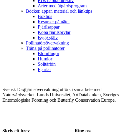
EUs habitatdirektiv
Arter med åtgärdsprogram
Böcker, appar, material och länktips
Boktips
Resurser på nätet
Fjärilsappar
Köpa fjärilsprylar
Bygg själv
Pollinatörsövervakning
Träna på pollinatörer
Blomflugor
Humlor
Solitärbin
Fjärilar
Svensk Dagfjärilsövervakning utförs i samarbete med
Naturvårdsverket, Lunds Universitet, ArtDatabanken, Sveriges
Entomologiska Förening och Butterfly Conservation Europe.
Skriv ett brev
Ring oss