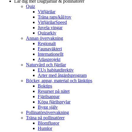
Lär dig mer
Dagfjärilar & pollinatörer
Quiz
Vitfjärilar
Träna raps/kål/rov
VitfjärilarSpeed
Juvela vingar
Quizarkiv
Annan övervakning
Regionalt
Faunaväkteri
Internationellt
Atlasprojekt
Naturvård och fjärilar
EUs habitatdirektiv
Arter med åtgärdsprogram
Böcker, appar, material och länktips
Boktips
Resurser på nätet
Fjärilsappar
Köpa fjärilsprylar
Bygg själv
Pollinatörsövervakning
Träna på pollinatörer
Blomflugor
Humlor