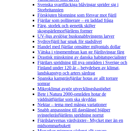
Svenska svartfläckiga blåvingar sprider sig i
Storbritannien
Förskjuten blomning som försvar mot fjäril
Fjärilar som pollinerare – en laddad fråga
Färg, storlek och genetik skiljer
skogspärlemorfjärilens former
UV-ljus avslöjar busksnabbvingens larver
Sydrovfjäril har smak för stadslivet
Handel med fjärilar omsätter miljontals dollar
Vätska i vingmembran kan ge fjärilsvingar färg
Drastisk minskning av danska habitatspecialister
Fjärilars spridning till nya områden i Sverige och
Finland under 120 år
– betydelsen av klimat,
landskapstyp och arters särdrag
Spanska kamgräsfjärilar hotas av allt torrare
somrar
Mikroklimat avgör utvecklingshastighet
Bete i Natura 2000-områden hotar de
väddnätfjärilar som ska skyddas
Nektar – tema med många variationer
Snabb anpassning till dagslängd hjälper
svingelgräsfjärilens spridning norrut
Fjärilslarvernas värdväxter– Mycket mer än en
midsommarbukett
Monarker migrerar söderut allt senare