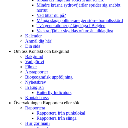
Mindre kräsna sydrovfjärilar sprider sig snabbt
norrut
Vad tittar du på?
Många slags pollinerare ger större bomullsskörd
Två generationer påfågelöga i Belgien
Vackra fjärilar skyddas oftare än alldagliga
Kalender
Anmäl dig här!
Din sida
Om oss
Kontakt och bakgrund
Bakgrund
Vad gör vi
Filmer
Årsrapporter
Biogeografisk uppföljning
Nyhetsbrev
In English
Butterfly Indicators
Kontakta oss
Övervakningen
Rapportera eller sök
Rapportera
Rapportera från punktlokal
Rapportera från slinga
Hur gör man?