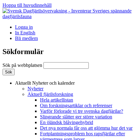
Hoppa till huvudinnehåll
Logga in
In English
Bli medlem
Sökformulär
Sök på webbplatsen
Aktuellt
Nyheter och kalender
Nyheter
Aktuell fjärilsforskning
Hela artikellistan
Om forskningsartiklar och referenser
Varför förlorade vi tre svenska dagfjärilar?
Slingrande slåtter ger större variation
En öländsk blåvingehybrid
Det nya normala får oss att glömma hur det var
Fortplantningsproblem hos rapsfjärilar efter
värmestress som larver