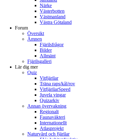
Närke
Västerbotten
Västmanland
Västra Götaland
Forum
Översikt
Ämnen
Fjärilsfrågor
Bilder
Allmänt
Fjärilsgalleri
Lär dig mer
Quiz
Vitfjärilar
Träna raps/kål/rov
VitfjärilarSpeed
Juvela vingar
Quizarkiv
Annan övervakning
Regionalt
Faunaväkteri
Internationellt
Atlasprojekt
Naturvård och fjärilar