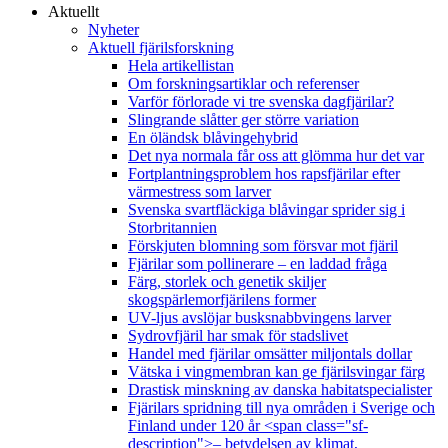
Aktuellt
Nyheter
Aktuell fjärilsforskning
Hela artikellistan
Om forskningsartiklar och referenser
Varför förlorade vi tre svenska dagfjärilar?
Slingrande slåtter ger större variation
En öländsk blåvingehybrid
Det nya normala får oss att glömma hur det var
Fortplantningsproblem hos rapsfjärilar efter
värmestress som larver
Svenska svartfläckiga blåvingar sprider sig i
Storbritannien
Förskjuten blomning som försvar mot fjäril
Fjärilar som pollinerare – en laddad fråga
Färg, storlek och genetik skiljer
skogspärlemorfjärilens former
UV-ljus avslöjar busksnabbvingens larver
Sydrovfjäril har smak för stadslivet
Handel med fjärilar omsätter miljontals dollar
Vätska i vingmembran kan ge fjärilsvingar färg
Drastisk minskning av danska habitatspecialister
Fjärilars spridning till nya områden i Sverige och
Finland under 120 år <span class="sf-
description">– betydelsen av klimat,