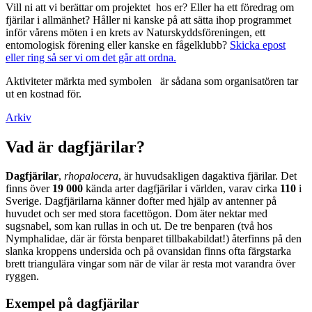
Vill ni att vi berättar om projektet hos er? Eller ha ett föredrag om
fjärilar i allmänhet? Håller ni kanske på att sätta ihop programmet
inför vårens möten i en krets av Naturskyddsföreningen, ett
entomologisk förening eller kanske en fågelklubb?
Skicka epost
eller ring så ser vi om det går att ordna.
Aktiviteter märkta med symbolen
är sådana som organisatören tar
ut en kostnad för.
Arkiv
Vad är dagfjärilar?
Dagfjärilar
,
rhopalocera
, är huvudsakligen dagaktiva fjärilar. Det
finns över
19 000
kända arter dagfjärilar i världen, varav cirka
110
i
Sverige. Dagfjärilarna känner dofter med hjälp av antenner på
huvudet och ser med stora facettögon. Dom äter nektar med
sugsnabel, som kan rullas in och ut. De tre benparen (två hos
Nymphalidae, där är första benparet tillbakabildat!) återfinns på den
slanka kroppens undersida och på ovansidan finns ofta färgstarka
brett triangulära vingar som när de vilar är resta mot varandra över
ryggen.
Exempel på dagfjärilar