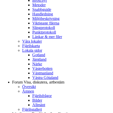
Broschyr
Metoder
Snabbguide
Handledning
Miljöbeskrivning
Viktigaste filerna
Slingprotokoll
Punktprotokoll
Länkar & mer filer
Våra lokaler
Fjärilskarta
Lokala sidor
Gotland
Jämtland
Närke
Västerbotten
Västmanland
Västra Götaland
Forum
Visa, diskutera, artbestäm
Översikt
Ämnen
Fjärilsfrågor
Bilder
Allmänt
Fjärilsgalleri