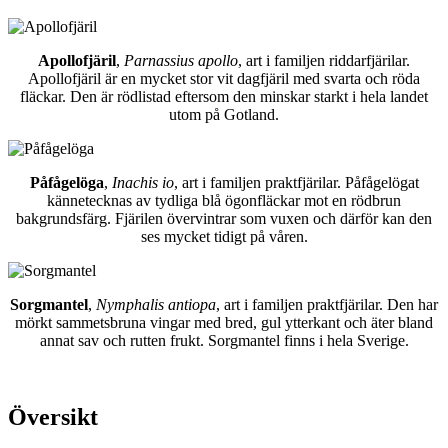
Apollofjäril
,
Parnassius apollo
, art i familjen riddarfjärilar.
Apollofjäril är en mycket stor vit dagfjäril med svarta och röda
fläckar. Den är rödlistad eftersom den minskar starkt i hela landet
utom på Gotland.
Påfågelöga
,
Inachis io
, art i familjen praktfjärilar. Påfågelögat
kännetecknas av tydliga blå ögonfläckar mot en rödbrun
bakgrundsfärg. Fjärilen övervintrar som vuxen och därför kan den
ses mycket tidigt på våren.
Sorgmantel
,
Nymphalis antiopa
, art i familjen praktfjärilar. Den har
mörkt sammetsbruna vingar med bred, gul ytterkant och äter bland
annat sav och rutten frukt. Sorgmantel finns i hela Sverige.
Översikt