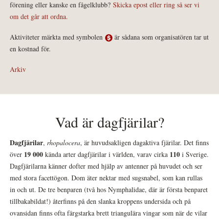
förening eller kanske en fågelklubb?
Skicka epost eller ring så ser vi
om det går att ordna.
Aktiviteter märkta med symbolen
är sådana som organisatören tar ut
en kostnad för.
Arkiv
Vad är dagfjärilar?
Dagfjärilar
,
rhopalocera
, är huvudsakligen dagaktiva fjärilar. Det finns
19 000
110
över
kända arter dagfjärilar i världen, varav cirka
i Sverige.
Dagfjärilarna känner dofter med hjälp av antenner på huvudet och ser
med stora facettögon. Dom äter nektar med sugsnabel, som kan rullas
in och ut. De tre benparen (två hos Nymphalidae, där är första benparet
tillbakabildat!) återfinns på den slanka kroppens undersida och på
ovansidan finns ofta färgstarka brett triangulära vingar som när de vilar