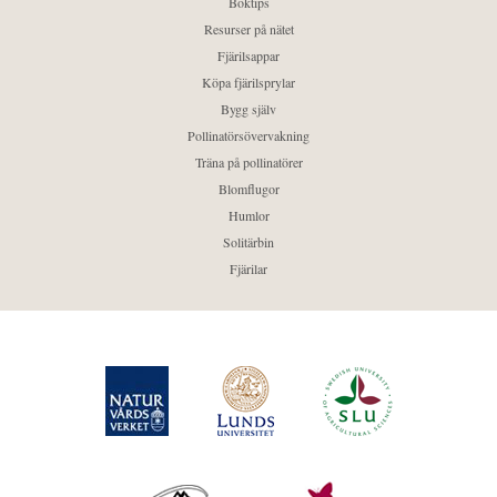
Boktips
Resurser på nätet
Fjärilsappar
Köpa fjärilsprylar
Bygg själv
Pollinatörsövervakning
Träna på pollinatörer
Blomflugor
Humlor
Solitärbin
Fjärilar