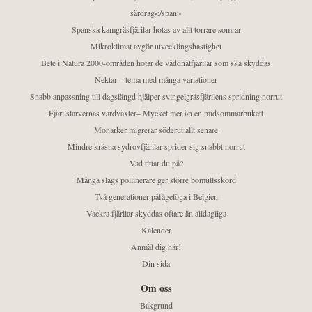
särdrag</span>
Spanska kamgräsfjärilar hotas av allt torrare somrar
Mikroklimat avgör utvecklingshastighet
Bete i Natura 2000-områden hotar de väddnätfjärilar som ska skyddas
Nektar – tema med många variationer
Snabb anpassning till dagslängd hjälper svingelgräsfjärilens spridning norrut
Fjärilslarvernas värdväxter– Mycket mer än en midsommarbukett
Monarker migrerar söderut allt senare
Mindre kräsna sydrovfjärilar sprider sig snabbt norrut
Vad tittar du på?
Många slags pollinerare ger större bomullsskörd
Två generationer påfågelöga i Belgien
Vackra fjärilar skyddas oftare än alldagliga
Kalender
Anmäl dig här!
Din sida
Om oss
Bakgrund