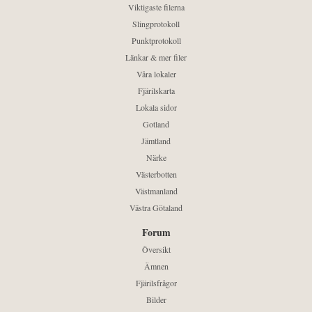
Viktigaste filerna
Slingprotokoll
Punktprotokoll
Länkar & mer filer
Våra lokaler
Fjärilskarta
Lokala sidor
Gotland
Jämtland
Närke
Västerbotten
Västmanland
Västra Götaland
Forum
Översikt
Ämnen
Fjärilsfrågor
Bilder