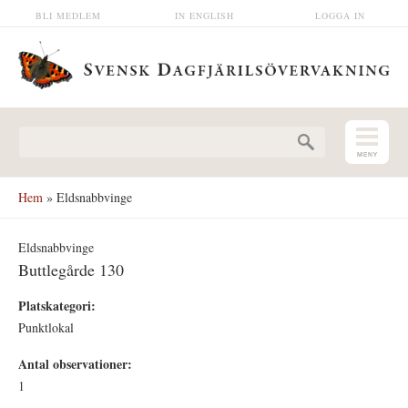
Hoppa till huvudinnehåll
BLI MEDLEM
IN ENGLISH
LOGGA IN
Sökformulär
Hem
» Eldsnabbvinge
Eldsnabbvinge
Buttlegårde 130
Platskategori:
Punktlokal
Antal observationer:
1