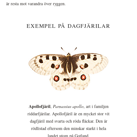
är resta mot varandra över ryggen.
EXEMPEL PÅ DAGFJÄRILAR
Apollofjäril
,
Parnassius apollo
, art i familjen
riddarfjärilar. Apollofjäril är en mycket stor vit
dagfjäril med svarta och röda fläckar. Den är
rödlistad eftersom den minskar starkt i hela
landet utom på Gotland.