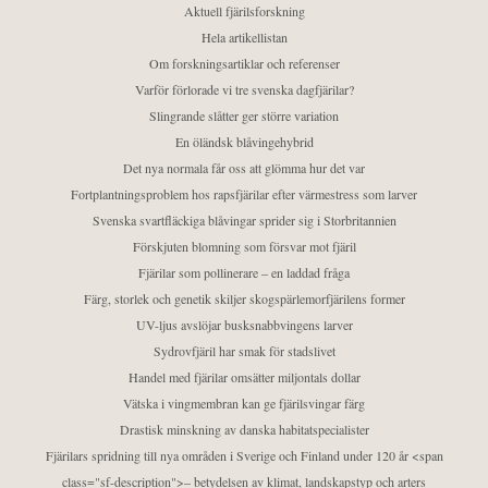
Aktuell fjärilsforskning
Hela artikellistan
Om forskningsartiklar och referenser
Varför förlorade vi tre svenska dagfjärilar?
Slingrande slåtter ger större variation
En öländsk blåvingehybrid
Det nya normala får oss att glömma hur det var
Fortplantningsproblem hos rapsfjärilar efter värmestress som larver
Svenska svartfläckiga blåvingar sprider sig i Storbritannien
Förskjuten blomning som försvar mot fjäril
Fjärilar som pollinerare – en laddad fråga
Färg, storlek och genetik skiljer skogspärlemorfjärilens former
UV-ljus avslöjar busksnabbvingens larver
Sydrovfjäril har smak för stadslivet
Handel med fjärilar omsätter miljontals dollar
Vätska i vingmembran kan ge fjärilsvingar färg
Drastisk minskning av danska habitatspecialister
Fjärilars spridning till nya områden i Sverige och Finland under 120 år <span
class="sf-description">– betydelsen av klimat, landskapstyp och arters