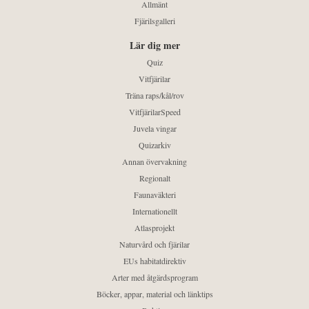
Allmänt
Fjärilsgalleri
Lär dig mer
Quiz
Vitfjärilar
Träna raps/kål/rov
VitfjärilarSpeed
Juvela vingar
Quizarkiv
Annan övervakning
Regionalt
Faunaväkteri
Internationellt
Atlasprojekt
Naturvård och fjärilar
EUs habitatdirektiv
Arter med åtgärdsprogram
Böcker, appar, material och länktips