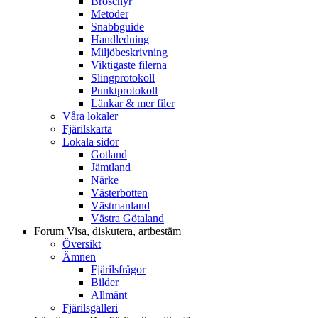
Broschyr
Metoder
Snabbguide
Handledning
Miljöbeskrivning
Viktigaste filerna
Slingprotokoll
Punktprotokoll
Länkar & mer filer
Våra lokaler
Fjärilskarta
Lokala sidor
Gotland
Jämtland
Närke
Västerbotten
Västmanland
Västra Götaland
Forum
Visa, diskutera, artbestäm
Översikt
Ämnen
Fjärilsfrågor
Bilder
Allmänt
Fjärilsgalleri