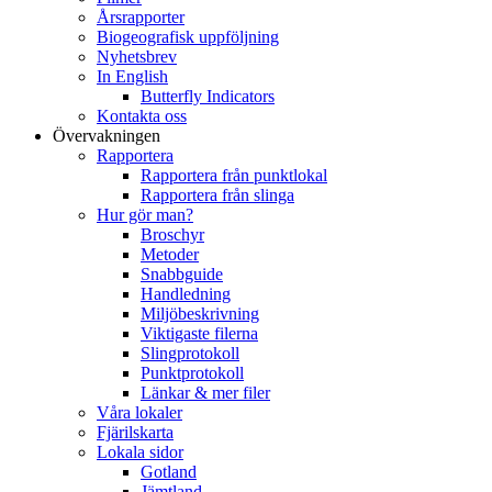
Årsrapporter
Biogeografisk uppföljning
Nyhetsbrev
In English
Butterfly Indicators
Kontakta oss
Övervakningen
Rapportera
Rapportera från punktlokal
Rapportera från slinga
Hur gör man?
Broschyr
Metoder
Snabbguide
Handledning
Miljöbeskrivning
Viktigaste filerna
Slingprotokoll
Punktprotokoll
Länkar & mer filer
Våra lokaler
Fjärilskarta
Lokala sidor
Gotland
Jämtland