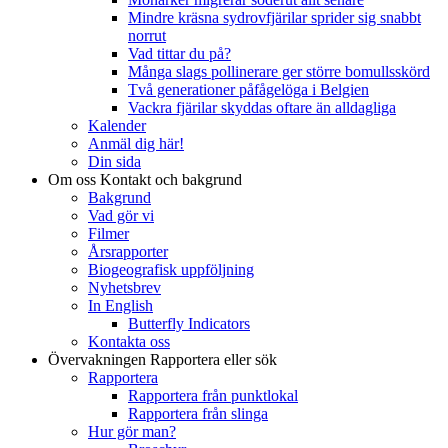
Mindre kräsna sydrovfjärilar sprider sig snabbt
norrut
Vad tittar du på?
Många slags pollinerare ger större bomullsskörd
Två generationer påfågelöga i Belgien
Vackra fjärilar skyddas oftare än alldagliga
Kalender
Anmäl dig här!
Din sida
Om oss
Kontakt och bakgrund
Bakgrund
Vad gör vi
Filmer
Årsrapporter
Biogeografisk uppföljning
Nyhetsbrev
In English
Butterfly Indicators
Kontakta oss
Övervakningen
Rapportera eller sök
Rapportera
Rapportera från punktlokal
Rapportera från slinga
Hur gör man?