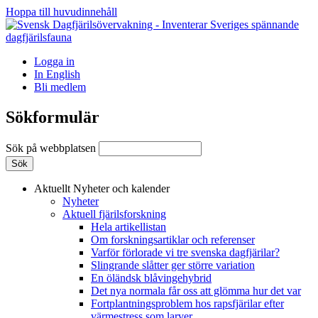
Hoppa till huvudinnehåll
Logga in
In English
Bli medlem
Sökformulär
Sök på webbplatsen
Aktuellt
Nyheter och kalender
Nyheter
Aktuell fjärilsforskning
Hela artikellistan
Om forskningsartiklar och referenser
Varför förlorade vi tre svenska dagfjärilar?
Slingrande slåtter ger större variation
En öländsk blåvingehybrid
Det nya normala får oss att glömma hur det var
Fortplantningsproblem hos rapsfjärilar efter
värmestress som larver