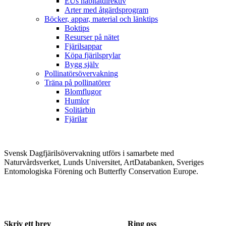
EUs habitatdirektiv
Arter med åtgärdsprogram
Böcker, appar, material och länktips
Boktips
Resurser på nätet
Fjärilsappar
Köpa fjärilsprylar
Bygg själv
Pollinatörsövervakning
Träna på pollinatörer
Blomflugor
Humlor
Solitärbin
Fjärilar
Svensk Dagfjärilsövervakning utförs i samarbete med
Naturvårdsverket, Lunds Universitet, ArtDatabanken, Sveriges
Entomologiska Förening och Butterfly Conservation Europe.
Skriv ett brev
Ring oss