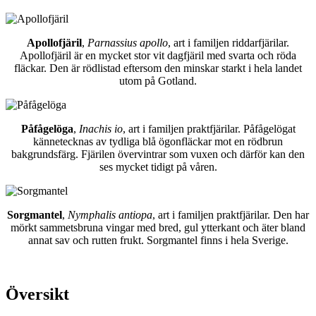
Apollofjäril
,
Parnassius apollo
, art i familjen riddarfjärilar.
Apollofjäril är en mycket stor vit dagfjäril med svarta och röda
fläckar. Den är rödlistad eftersom den minskar starkt i hela landet
utom på Gotland.
Påfågelöga
,
Inachis io
, art i familjen praktfjärilar. Påfågelögat
kännetecknas av tydliga blå ögonfläckar mot en rödbrun
bakgrundsfärg. Fjärilen övervintrar som vuxen och därför kan den
ses mycket tidigt på våren.
Sorgmantel
,
Nymphalis antiopa
, art i familjen praktfjärilar. Den har
mörkt sammetsbruna vingar med bred, gul ytterkant och äter bland
annat sav och rutten frukt. Sorgmantel finns i hela Sverige.
Översikt