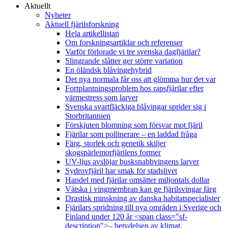
Aktuellt
Nyheter
Aktuell fjärilsforskning
Hela artikellistan
Om forskningsartiklar och referenser
Varför förlorade vi tre svenska dagfjärilar?
Slingrande slåtter ger större variation
En öländsk blåvingehybrid
Det nya normala får oss att glömma hur det var
Fortplantningsproblem hos rapsfjärilar efter
värmestress som larver
Svenska svartfläckiga blåvingar sprider sig i
Storbritannien
Förskjuten blomning som försvar mot fjäril
Fjärilar som pollinerare – en laddad fråga
Färg, storlek och genetik skiljer
skogspärlemorfjärilens former
UV-ljus avslöjar busksnabbvingens larver
Sydrovfjäril har smak för stadslivet
Handel med fjärilar omsätter miljontals dollar
Vätska i vingmembran kan ge fjärilsvingar färg
Drastisk minskning av danska habitatspecialister
Fjärilars spridning till nya områden i Sverige och
Finland under 120 år <span class="sf-
description">– betydelsen av klimat,