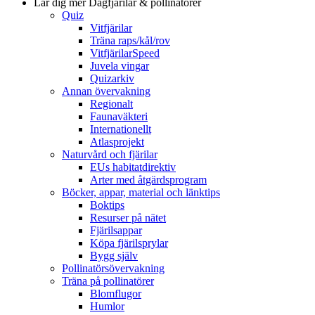
Lär dig mer
Dagfjärilar & pollinatörer
Quiz
Vitfjärilar
Träna raps/kål/rov
VitfjärilarSpeed
Juvela vingar
Quizarkiv
Annan övervakning
Regionalt
Faunaväkteri
Internationellt
Atlasprojekt
Naturvård och fjärilar
EUs habitatdirektiv
Arter med åtgärdsprogram
Böcker, appar, material och länktips
Boktips
Resurser på nätet
Fjärilsappar
Köpa fjärilsprylar
Bygg själv
Pollinatörsövervakning
Träna på pollinatörer
Blomflugor
Humlor