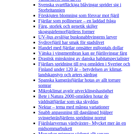
Svenska svartfläckiga blåvingar sprider sig i
Storbritannien
Förskjuten blomning som försvar mot fjäril
Fjärilar som pollinerare – en laddad fråga
Färg, storlek och genetik skiljer
skogspärlemorfjärilens former
UV-ljus avslöjar busksnabbvingens larver
Sydrovfjäril har smak för stadslivet
Handel med fjärilar omsätter miljontals dollar
Vätska i vingmembran kan ge fjärilsvingar färg
Drastisk minskning av danska habitatspecialister
Fjärilars spridning till nya områden i Sverige och
Finland under 120 år
– betydelsen av klimat,
landskapstyp och arters särdrag
Spanska kamgräsfjärilar hotas av allt torrare
somrar
Mikroklimat avgör utvecklingshastighet
Bete i Natura 2000-områden hotar de
väddnätfjärilar som ska skyddas
Nektar – tema med många variationer
Snabb anpassning till dagslängd hjälper
svingelgräsfjärilens spridning norrut
Fjärilslarvernas värdväxter– Mycket mer än en
midsommarbukett
Monarker migrerar söderut allt senare