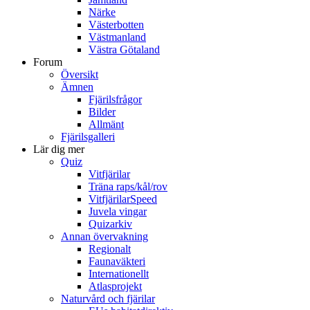
Närke
Västerbotten
Västmanland
Västra Götaland
Forum
Översikt
Ämnen
Fjärilsfrågor
Bilder
Allmänt
Fjärilsgalleri
Lär dig mer
Quiz
Vitfjärilar
Träna raps/kål/rov
VitfjärilarSpeed
Juvela vingar
Quizarkiv
Annan övervakning
Regionalt
Faunaväkteri
Internationellt
Atlasprojekt
Naturvård och fjärilar