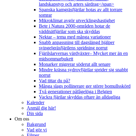
landskapstyp och arters särdrag</span>
Spanska kamgräsfjärilar hotas av allt torrare
somrar
Mikroklimat avgör utvecklingshastighet
Bete i Natura 2000-områden hotar de
väddnätfjärilar som ska skyddas
Nektar – tema med många variationer
Snabb anpassning till dagslängd hjälper
svingelgräsfjärilens spridning norrut
Fjärilslarvernas värdväxter– Mycket mer än en
midsommarbukett
Monarker migrerar söderut allt senare
Mindre kräsna sydrovfjärilar sprider sig snabbt
norrut
Vad tittar du på?
Många slags pollinerare ger större bomullsskörd
Två generationer påfågelöga i Belgien
Vackra fjärilar skyddas oftare än alldagliga
Kalender
Anmäl dig här!
Din sida
Om oss
Bakgrund
Vad gör vi
Filmer