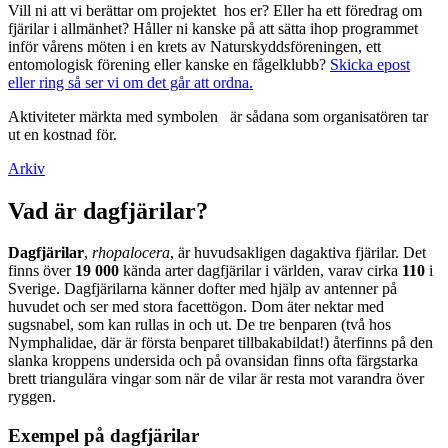
Vill ni att vi berättar om projektet hos er? Eller ha ett föredrag om
fjärilar i allmänhet? Håller ni kanske på att sätta ihop programmet
inför vårens möten i en krets av Naturskyddsföreningen, ett
entomologisk förening eller kanske en fågelklubb?
Skicka epost
eller ring så ser vi om det går att ordna.
Aktiviteter märkta med symbolen
är sådana som organisatören tar
ut en kostnad för.
Arkiv
Vad är dagfjärilar?
Dagfjärilar
,
rhopalocera
, är huvudsakligen dagaktiva fjärilar. Det
finns över
19 000
kända arter dagfjärilar i världen, varav cirka
110
i
Sverige. Dagfjärilarna känner dofter med hjälp av antenner på
huvudet och ser med stora facettögon. Dom äter nektar med
sugsnabel, som kan rullas in och ut. De tre benparen (två hos
Nymphalidae, där är första benparet tillbakabildat!) återfinns på den
slanka kroppens undersida och på ovansidan finns ofta färgstarka
brett triangulära vingar som när de vilar är resta mot varandra över
ryggen.
Exempel på dagfjärilar