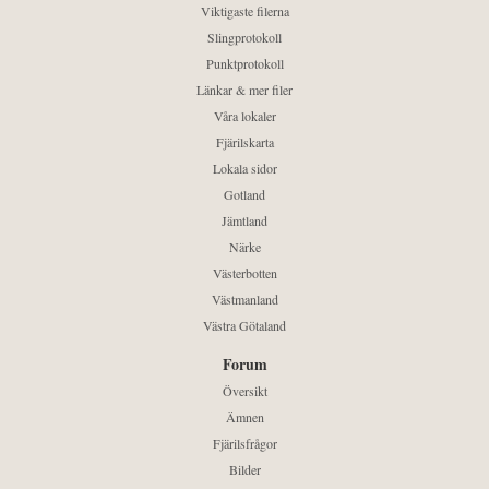
Viktigaste filerna
Slingprotokoll
Punktprotokoll
Länkar & mer filer
Våra lokaler
Fjärilskarta
Lokala sidor
Gotland
Jämtland
Närke
Västerbotten
Västmanland
Västra Götaland
Forum
Översikt
Ämnen
Fjärilsfrågor
Bilder