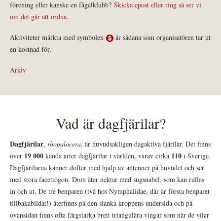
förening eller kanske en fågelklubb?
Skicka epost eller ring så ser vi
om det går att ordna.
Aktiviteter märkta med symbolen
är sådana som organisatören tar ut
en kostnad för.
Arkiv
Vad är dagfjärilar?
Dagfjärilar
,
rhopalocera
, är huvudsakligen dagaktiva fjärilar. Det finns
19 000
110
över
kända arter dagfjärilar i världen, varav cirka
i Sverige.
Dagfjärilarna känner dofter med hjälp av antenner på huvudet och ser
med stora facettögon. Dom äter nektar med sugsnabel, som kan rullas
in och ut. De tre benparen (två hos Nymphalidae, där är första benparet
tillbakabildat!) återfinns på den slanka kroppens undersida och på
ovansidan finns ofta färgstarka brett triangulära vingar som när de vilar