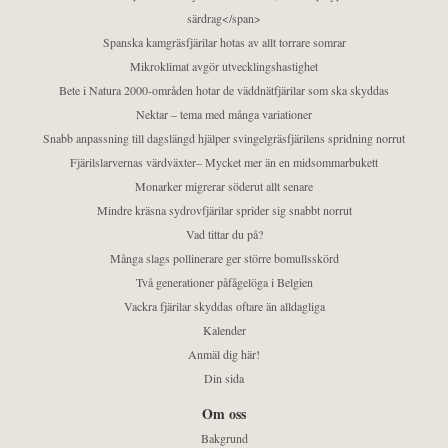
särdrag</span>
Spanska kamgräsfjärilar hotas av allt torrare somrar
Mikroklimat avgör utvecklingshastighet
Bete i Natura 2000-områden hotar de väddnätfjärilar som ska skyddas
Nektar – tema med många variationer
Snabb anpassning till dagslängd hjälper svingelgräsfjärilens spridning norrut
Fjärilslarvernas värdväxter– Mycket mer än en midsommarbukett
Monarker migrerar söderut allt senare
Mindre kräsna sydrovfjärilar sprider sig snabbt norrut
Vad tittar du på?
Många slags pollinerare ger större bomullsskörd
Två generationer påfågelöga i Belgien
Vackra fjärilar skyddas oftare än alldagliga
Kalender
Anmäl dig här!
Din sida
Om oss
Bakgrund