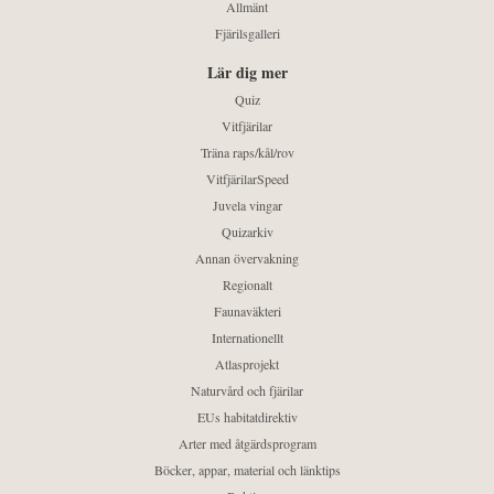
Allmänt
Fjärilsgalleri
Lär dig mer
Quiz
Vitfjärilar
Träna raps/kål/rov
VitfjärilarSpeed
Juvela vingar
Quizarkiv
Annan övervakning
Regionalt
Faunaväkteri
Internationellt
Atlasprojekt
Naturvård och fjärilar
EUs habitatdirektiv
Arter med åtgärdsprogram
Böcker, appar, material och länktips