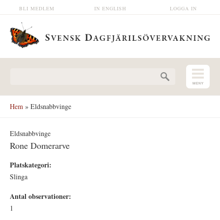
Hoppa till huvudinnehåll
BLI MEDLEM
IN ENGLISH
LOGGA IN
Sökformulär
Hem
» Eldsnabbvinge
Eldsnabbvinge
Rone Domerarve
Platskategori:
Slinga
Antal observationer:
1