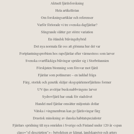
Aktuell fjärilsforskning
Hela artikellistan
Om forskningsartiklar och referenser
Varför förlorade vi tre svenska dagfjärilar?
Slingrande slåtter ger större variation
En öländsk blåvingehybrid
Det nya normala får oss att glömma hur det var
Fortplantningsproblem hos rapsfjärilar efter värmestress som larver
Svenska svartfläckiga blåvingar sprider sig i Storbritannien
Förskjuten blomning som försvar mot fjäril
Fjärilar som pollinerare – en laddad fråga
Färg, storlek och genetik skiljer skogspärlemorfjärilens former
UV-ljus avslöjar busksnabbvingens larver
Sydrovfjäril har smak för stadslivet
Handel med fjärilar omsätter miljontals dollar
Vätska i vingmembran kan ge fjärilsvingar färg
Drastisk minskning av danska habitatspecialister
Fjärilars spridning till nya områden i Sverige och Finland under 120 år <span
class="sf-description">– betydelsen av klimat, landskapstyp och arters