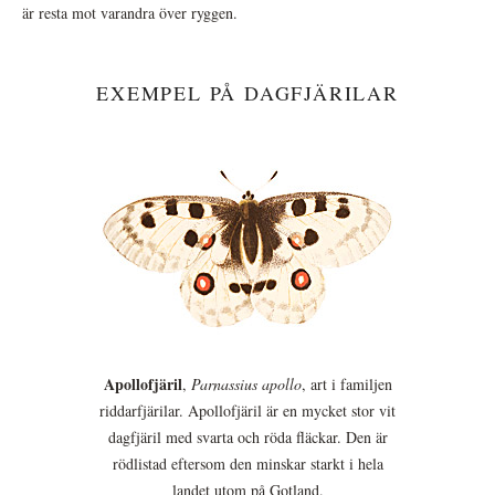
är resta mot varandra över ryggen.
EXEMPEL PÅ DAGFJÄRILAR
Apollofjäril
,
Parnassius apollo
, art i familjen
riddarfjärilar. Apollofjäril är en mycket stor vit
dagfjäril med svarta och röda fläckar. Den är
rödlistad eftersom den minskar starkt i hela
landet utom på Gotland.