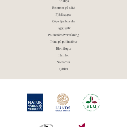
Boktips
Resurser på nätet
Fjärilsappar
Köpa fjärilsprylar
Bygg själv
Pollinatörsövervakning
Träna på pollinatörer
Blomflugor
Humlor
Solitärbin
Fjärilar