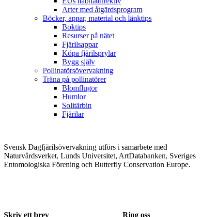
EUs habitatdirektiv
Arter med åtgärdsprogram
Böcker, appar, material och länktips
Boktips
Resurser på nätet
Fjärilsappar
Köpa fjärilsprylar
Bygg själv
Pollinatörsövervakning
Träna på pollinatörer
Blomflugor
Humlor
Solitärbin
Fjärilar
Svensk Dagfjärilsövervakning utförs i samarbete med
Naturvårdsverket, Lunds Universitet, ArtDatabanken, Sveriges
Entomologiska Förening och Butterfly Conservation Europe.
Skriv ett brev
Ring oss