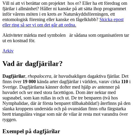
Vill ni att vi berättar om projektet hos er? Eller ha ett föredrag om
fjärilar i allmänhet? Håller ni kanske på att sätta ihop programmet
inför vårens möten i en krets av Naturskyddsföreningen, ett
entomologisk förening eller kanske en fågelklubb?
Skicka epost
eller ring så ser vi om det går att ordna.
Aktiviteter märkta med symbolen
är sådana som organisatören tar
ut en kostnad för.
Arkiv
Vad är dagfjärilar?
Dagfjärilar
,
rhopalocera
, är huvudsakligen dagaktiva fjärilar. Det
finns över
19 000
kända arter dagfjärilar i världen, varav cirka
110
i
Sverige. Dagfjärilarna känner dofter med hjälp av antenner på
huvudet och ser med stora facettögon. Dom äter nektar med
sugsnabel, som kan rullas in och ut. De tre benparen (två hos
Nymphalidae, där är första benparet tillbakabildat!) återfinns på den
slanka kroppens undersida och på ovansidan finns ofta färgstarka
brett triangulära vingar som när de vilar är resta mot varandra över
ryggen.
Exempel på dagfjärilar