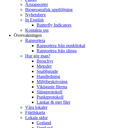
Årsrapporter
Biogeografisk uppföljning
Nyhetsbrev
In English
Butterfly Indicators
Kontakta oss
Övervakningen
Rapportera
Rapportera från punktlokal
Rapportera från slinga
Hur gör man?
Broschyr
Metoder
Snabbguide
Handledning
Miljöbeskrivning
Viktigaste filerna
Slingprotokoll
Punktprotokoll
Länkar & mer filer
Våra lokaler
Fjärilskarta
Lokala sidor
Gotland
Jämtland