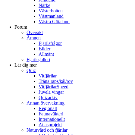
Närke
Västerbotten
Västmanland
Västra Götaland
Forum
Översikt
Ämnen
Fjärilsfrågor
Bilder
Allmänt
Fjärilsgalleri
Lär dig mer
Quiz
Vitfjärilar
Träna raps/kål/rov
VitfjärilarSpeed
Juvela vingar
Quizarkiv
Annan övervakning
Regionalt
Faunaväkteri
Internationellt
Atlasprojekt
Naturvård och fjärilar