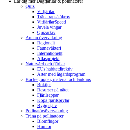
Lär dig mer
Dagfjärilar & pollinatörer
Quiz
Vitfjärilar
Träna raps/kål/rov
VitfjärilarSpeed
Juvela vingar
Quizarkiv
Annan övervakning
Regionalt
Faunaväkteri
Internationellt
Atlasprojekt
Naturvård och fjärilar
EUs habitatdirektiv
Arter med åtgärdsprogram
Böcker, appar, material och länktips
Boktips
Resurser på nätet
Fjärilsappar
Köpa fjärilsprylar
Bygg själv
Pollinatörsövervakning
Träna på pollinatörer
Blomflugor
Humlor