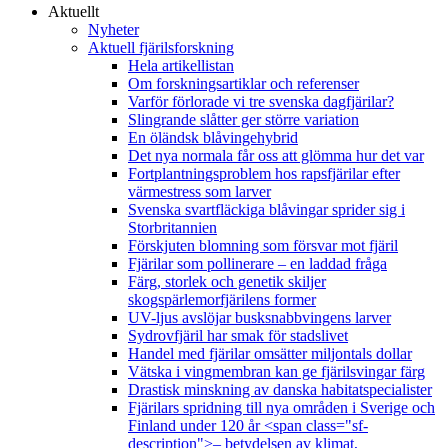
Aktuellt
Nyheter
Aktuell fjärilsforskning
Hela artikellistan
Om forskningsartiklar och referenser
Varför förlorade vi tre svenska dagfjärilar?
Slingrande slåtter ger större variation
En öländsk blåvingehybrid
Det nya normala får oss att glömma hur det var
Fortplantningsproblem hos rapsfjärilar efter
värmestress som larver
Svenska svartfläckiga blåvingar sprider sig i
Storbritannien
Förskjuten blomning som försvar mot fjäril
Fjärilar som pollinerare – en laddad fråga
Färg, storlek och genetik skiljer
skogspärlemorfjärilens former
UV-ljus avslöjar busksnabbvingens larver
Sydrovfjäril har smak för stadslivet
Handel med fjärilar omsätter miljontals dollar
Vätska i vingmembran kan ge fjärilsvingar färg
Drastisk minskning av danska habitatspecialister
Fjärilars spridning till nya områden i Sverige och
Finland under 120 år <span class="sf-
description">– betydelsen av klimat,