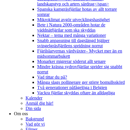
landskapstyp och arters särdrag</span>
Spanska kamgräsfjärilar hotas av allt torrare
somrar
Mikroklimat avgör utvecklingshastighet
Bete i Natura 2000-områden hotar de
väddnätfjärilar som ska skyddas
Nektar – tema med många variationer
Snabb anpassning till dagslängd hjälper
svingelgräsfjärilens spridning norrut
Fjärilslarvernas värdväxter– Mycket mer än en
midsommarbukett
Monarker migrerar söderut allt senare
Mindre kräsna sydrovfjärilar sprider sig snabbt
norrut
Vad tittar du på?
Många slags pollinerare ger större bomullsskörd
Två generationer påfågelöga i Belgien
Vackra fjärilar skyddas oftare än alldagliga
Kalender
Anmäl dig här!
Din sida
Om oss
Bakgrund
Vad gör vi
Filmer