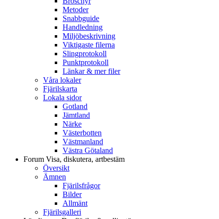
Broschyr
Metoder
Snabbguide
Handledning
Miljöbeskrivning
Viktigaste filerna
Slingprotokoll
Punktprotokoll
Länkar & mer filer
Våra lokaler
Fjärilskarta
Lokala sidor
Gotland
Jämtland
Närke
Västerbotten
Västmanland
Västra Götaland
Forum
Visa, diskutera, artbestäm
Översikt
Ämnen
Fjärilsfrågor
Bilder
Allmänt
Fjärilsgalleri