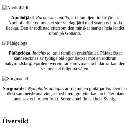
Apollofjäril
,
Parnassius apollo
, art i familjen riddarfjärilar.
Apollofjäril är en mycket stor vit dagfjäril med svarta och röda
fläckar. Den är rödlistad eftersom den minskar starkt i hela landet
utom på Gotland.
Påfågelöga
,
Inachis io
, art i familjen praktfjärilar. Påfågelögat
kännetecknas av tydliga blå ögonfläckar mot en rödbrun
bakgrundsfärg. Fjärilen övervintrar som vuxen och därför kan den
ses mycket tidigt på våren.
Sorgmantel
,
Nymphalis antiopa
, art i familjen praktfjärilar. Den har
mörkt sammetsbruna vingar med bred, gul ytterkant och äter bland
annat sav och rutten frukt. Sorgmantel finns i hela Sverige.
Översikt