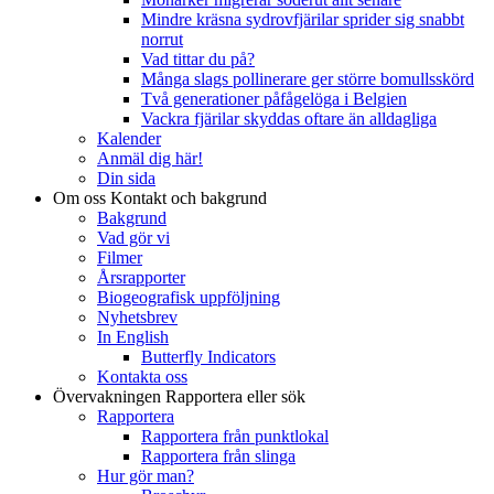
Mindre kräsna sydrovfjärilar sprider sig snabbt
norrut
Vad tittar du på?
Många slags pollinerare ger större bomullsskörd
Två generationer påfågelöga i Belgien
Vackra fjärilar skyddas oftare än alldagliga
Kalender
Anmäl dig här!
Din sida
Om oss
Kontakt och bakgrund
Bakgrund
Vad gör vi
Filmer
Årsrapporter
Biogeografisk uppföljning
Nyhetsbrev
In English
Butterfly Indicators
Kontakta oss
Övervakningen
Rapportera eller sök
Rapportera
Rapportera från punktlokal
Rapportera från slinga
Hur gör man?