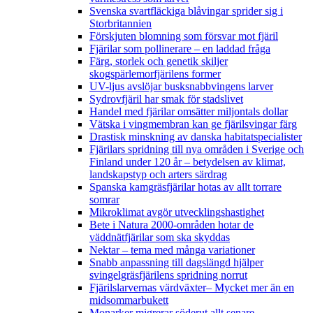
Svenska svartfläckiga blåvingar sprider sig i
Storbritannien
Förskjuten blomning som försvar mot fjäril
Fjärilar som pollinerare – en laddad fråga
Färg, storlek och genetik skiljer
skogspärlemorfjärilens former
UV-ljus avslöjar busksnabbvingens larver
Sydrovfjäril har smak för stadslivet
Handel med fjärilar omsätter miljontals dollar
Vätska i vingmembran kan ge fjärilsvingar färg
Drastisk minskning av danska habitatspecialister
Fjärilars spridning till nya områden i Sverige och
Finland under 120 år
– betydelsen av klimat,
landskapstyp och arters särdrag
Spanska kamgräsfjärilar hotas av allt torrare
somrar
Mikroklimat avgör utvecklingshastighet
Bete i Natura 2000-områden hotar de
väddnätfjärilar som ska skyddas
Nektar – tema med många variationer
Snabb anpassning till dagslängd hjälper
svingelgräsfjärilens spridning norrut
Fjärilslarvernas värdväxter– Mycket mer än en
midsommarbukett
Monarker migrerar söderut allt senare