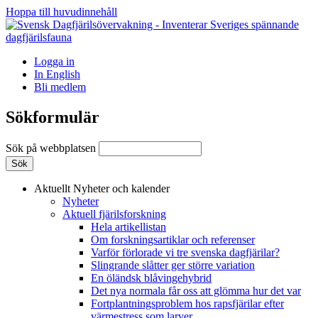
Hoppa till huvudinnehåll
Logga in
In English
Bli medlem
Sökformulär
Sök på webbplatsen
Aktuellt
Nyheter och kalender
Nyheter
Aktuell fjärilsforskning
Hela artikellistan
Om forskningsartiklar och referenser
Varför förlorade vi tre svenska dagfjärilar?
Slingrande slåtter ger större variation
En öländsk blåvingehybrid
Det nya normala får oss att glömma hur det var
Fortplantningsproblem hos rapsfjärilar efter
värmestress som larver