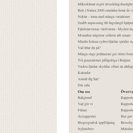
Mikroklimat avgör utvecklingshastighe
Bete i Natura 2000-områden hotar de v
Nektar – tema med många variationer
Snabb anpassning till dagslängd hjälper
Fjärilslarvernas värdväxter– Mycket 
Monarker migrerar söderut allt senare
Mindre kräsna sydrovfjärilar sprider si
Vad tittar du på?
Många slags pollinerare ger större bom
Två generationer påfågelöga i Belgien
Vackra fjärilar skyddas oftare än alldag
Kalender
Anmäl dig här!
Din sida
Om oss
Överva
Bakgrund
Rapport
Vad gör vi
Rapporte
Filmer
Rapporte
Årsrapporter
Hur gör
Biogeografisk uppföljning
Broschy
Nyhetsbrev
Metoder