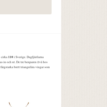
110
v cirka
i Sverige. Dagfjärilarna
s in och ut. De tre benparen (två hos
färgstarka brett triangulära vingar som