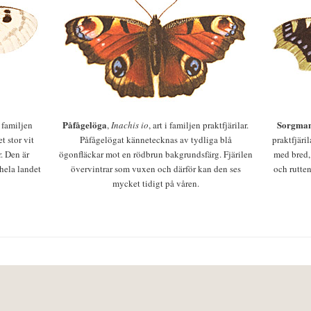
Påfågelöga
Sorgman
 i familjen
,
Inachis io
, art i familjen praktfjärilar.
t stor vit
Påfågelögat kännetecknas av tydliga blå
praktfjäri
r. Den är
ögonfläckar mot en rödbrun bakgrundsfärg. Fjärilen
med bred,
 hela landet
övervintrar som vuxen och därför kan den ses
och rutten
mycket tidigt på våren.