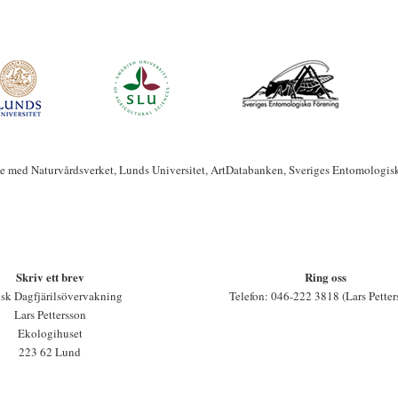
te med Naturvårdsverket, Lunds Universitet, ArtDatabanken, Sveriges Entomologis
Skriv ett brev
Ring oss
sk Dagfjärilsövervakning
Telefon: 046-222 3818 (Lars Petter
Lars Pettersson
Ekologihuset
223 62 Lund