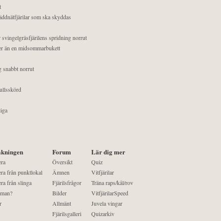
t
äddnätfjärilar som ska skyddas
 svingelgräsfjärilens spridning norrut
mer än en midsommarbukett
g snabbt norrut
ullsskörd
liga
kningen
Forum
Lär dig mer
era
Översikt
Quiz
ra från punktlokal
Ämnen
Vitfjärilar
ra från slinga
Fjärilsfrågor
Träna raps/kål/rov
 man?
Bilder
VitfjärilarSpeed
r
Allmänt
Juvela vingar
Fjärilsgalleri
Quizarkiv