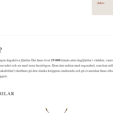
Arkiv
?
19 000
igen dagaktiva fjärilar. Det finns över
kända arter dagfjärilar i världen, vara
huvudet och ser med stora facettögon. Dom äter nektar med sugsnabel, som kan rulla
bakabildat!) återfinns på den slanka kroppens undersida och på ovansidan finns ofta 
yggen.
RILAR