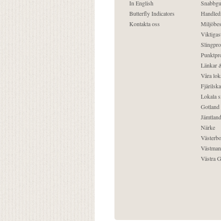
In English
Snabbgu
Butterfly Indicators
Handled
Kontakta oss
Miljöbes
Viktigast
Slingpro
Punktpro
Länkar &
Våra lok
Fjärilska
Lokala s
Gotland
Jämtlan
Närke
Västerbo
Västman
Västra G