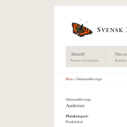
Hoppa till huvudinnehåll
Aktuellt
Om os
Nyheter och kalender
Kontakt 
Hem
» Grönsnabbvinge
Grönsnabbvinge
Anderses
Platskategori:
Punktlokal