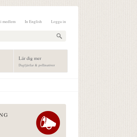
li medlem
In English
Logga in
formulär
Lär dig mer
Dagfjärilar & pollinatörer
ÅNG