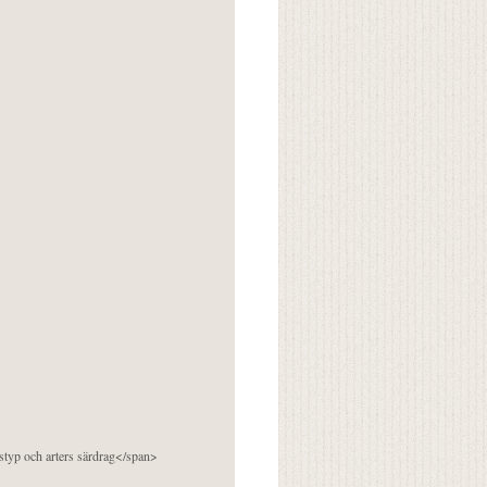
pstyp och arters särdrag</span>