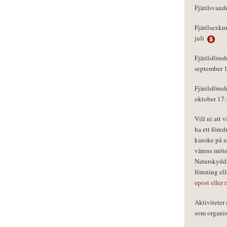
Fjärilsvand
Fjärilsexku
juli
Fjärilsföred
september 
Fjärilsföred
oktober 17
Vill ni att 
ha ett föred
kanske på a
vårens möte
Naturskydds
förening el
epost eller 
Aktivitete
som organisa