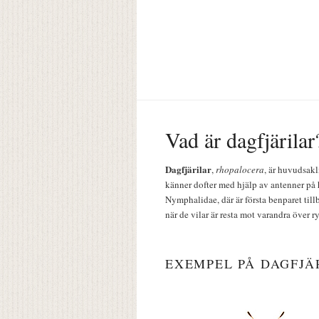
Vad är dagfjärilar
Dagfjärilar
,
rhopalocera
, är huvudsakl
känner dofter med hjälp av antenner på 
Nymphalidae, där är första benparet till
när de vilar är resta mot varandra över r
EXEMPEL PÅ DAGFJÄ