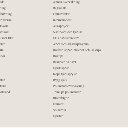
ide
Annan övervakning
ning
Regionalt
krivning
Faunaväkteri
e filerna
Internationellt
tokoll
Atlasprojekt
tokoll
Naturvård och fjärilar
 mer filer
EUs habitatdirektiv
aler
Arter med åtgärdsprogram
rta
Böcker, appar, material och länktips
idor
Boktips
Resurser på nätet
d
Fjärilsappar
Köpa fjärilsprylar
tten
Bygg själv
land
Pollinatörsövervakning
ötaland
Träna på pollinatörer
Blomflugor
Humlor
Solitärbin
Fjärilar