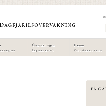
B
Sök
s
Övervakningen
Forum
och bakgrund
Rapportera eller sök
Visa, diskutera, artbestäm
PÅ G