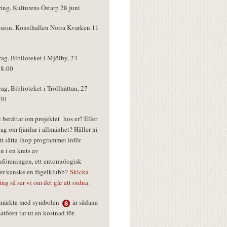
ring, Kulturens Östarp 28 juni
rsion, Konsthallen Norra Kvarken 11
rag, Biblioteket i Mjölby, 23
18:00
rag, Biblioteket i Trollhättan, 27
:30
vi berättar om projektet hos er? Eller
rag om fjärilar i allmänhet? Håller ni
tt sätta ihop programmet inför
n i en krets av
föreningen, ett entomologisk
ler kanske en fågelklubb?
Skicka
ring så ser vi om det går att ordna.
r märkta med symbolen
är sådana
tören tar ut en kostnad för.