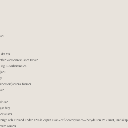
lar?
 det var
efter värmestress som larver
sig i Storbritannien
äril
ga
pärlemorfjärilens former
ver
dollar
gar färg
ecialister
 Sverige och Finland under 120 år <span class="sf-description">– betydelsen av klimat, landska
orrare somrar