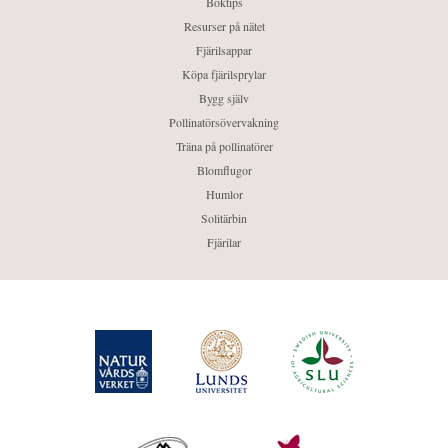
Boktips
Resurser på nätet
Fjärilsappar
Köpa fjärilsprylar
Bygg själv
Pollinatörsövervakning
Träna på pollinatörer
Blomflugor
Humlor
Solitärbin
Fjärilar