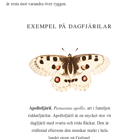
är resta mot varandra över ryggen.
EXEMPEL PÅ DAGFJÄRILAR
Apollofjäril
,
Parnassius apollo
, art i familjen
riddarfjärilar. Apollofjäril är en mycket stor vit
dagfjäril med svarta och röda fläckar. Den är
rödlistad eftersom den minskar starkt i hela
landet utom på Gotland.