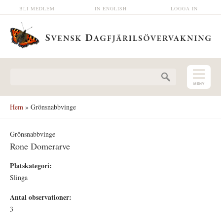
Hoppa till huvudinnehåll
BLI MEDLEM
IN ENGLISH
LOGGA IN
Sökformulär
Hem
» Grönsnabbvinge
Grönsnabbvinge
Rone Domerarve
Platskategori:
Slinga
Antal observationer:
3