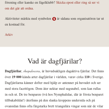
förening eller kanske en fågelklubb?
Skicka epost eller ring så ser vi
om det går att ordna.
Aktiviteter märkta med symbolen
är sådana som organisatören tar ut
en kostnad för.
Arkiv
Vad är dagfjärilar?
Dagfjärilar
,
rhopalocera
, är huvudsakligen dagaktiva fjärilar. Det finns
19 000
110
över
kända arter dagfjärilar i världen, varav cirka
i Sverige.
Dagfjärilarna känner dofter med hjälp av antenner på huvudet och ser
med stora facettögon. Dom äter nektar med sugsnabel, som kan rullas
in och ut. De tre benparen (två hos Nymphalidae, där är första benparet
tillbakabildat!) återfinns på den slanka kroppens undersida och på
ovansidan finns ofta färgstarka brett triangulära vingar som när de vilar