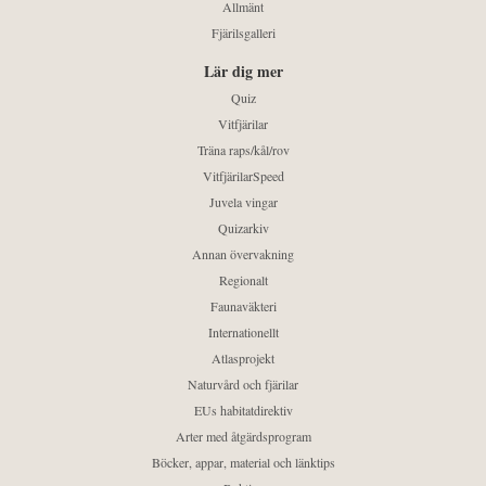
Allmänt
Fjärilsgalleri
Lär dig mer
Quiz
Vitfjärilar
Träna raps/kål/rov
VitfjärilarSpeed
Juvela vingar
Quizarkiv
Annan övervakning
Regionalt
Faunaväkteri
Internationellt
Atlasprojekt
Naturvård och fjärilar
EUs habitatdirektiv
Arter med åtgärdsprogram
Böcker, appar, material och länktips