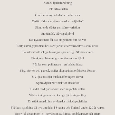
Aktuell fjärilsforskning
Hela artikellistan
Om forskningsartiklar och referenser
Varför förlorade vi tre svenska dagfjärilar?
Slingrande slåtter ger större variation
En öländsk blåvingehybrid
Det nya normala får oss att glömma hur det var
Fortplantningsproblem hos rapsfjärilar efter värmestress som larver
Svenska svartfläckiga blåvingar sprider sig i Storbritannien
Förskjuten blomning som försvar mot fjäril
Fjärilar som pollinerare – en laddad fråga
Färg, storlek och genetik skiljer skogspärlemorfjärilens former
UV-ljus avslöjar busksnabbvingens larver
Sydrovfjäril har smak för stadslivet
Handel med fjärilar omsätter miljontals dollar
Vätska i vingmembran kan ge fjärilsvingar färg
Drastisk minskning av danska habitatspecialister
Fjärilars spridning till nya områden i Sverige och Finland under 120 år <span
class="sf-description">– betydelsen av klimat, landskapstyp och arters