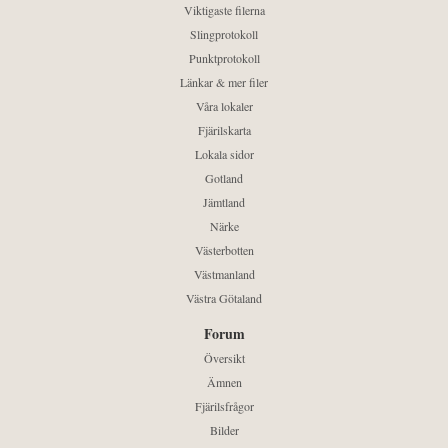
Viktigaste filerna
Slingprotokoll
Punktprotokoll
Länkar & mer filer
Våra lokaler
Fjärilskarta
Lokala sidor
Gotland
Jämtland
Närke
Västerbotten
Västmanland
Västra Götaland
Forum
Översikt
Ämnen
Fjärilsfrågor
Bilder