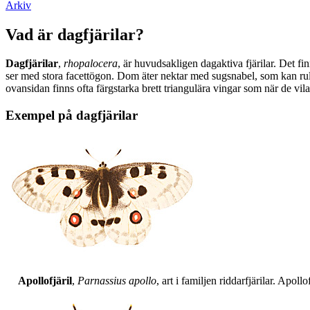
Arkiv
Vad är dagfjärilar?
Dagfjärilar
,
rhopalocera
, är huvudsakligen dagaktiva fjärilar. Det fi
ser med stora facettögon. Dom äter nektar med sugsnabel, som kan rull
ovansidan finns ofta färgstarka brett triangulära vingar som när de vil
Exempel på dagfjärilar
Apollofjäril
,
Parnassius apollo
, art i familjen riddarfjärilar. Apol