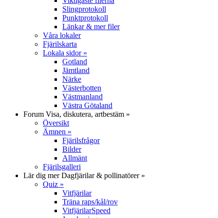
Viktigaste filerna
Slingprotokoll
Punktprotokoll
Länkar & mer filer
Våra lokaler
Fjärilskarta
Lokala sidor
»
Gotland
Jämtland
Närke
Västerbotten
Västmanland
Västra Götaland
Forum
Visa, diskutera, artbestäm
»
Översikt
Ämnen
»
Fjärilsfrågor
Bilder
Allmänt
Fjärilsgalleri
Lär dig mer
Dagfjärilar & pollinatörer
»
Quiz
»
Vitfjärilar
Träna raps/kål/rov
VitfjärilarSpeed