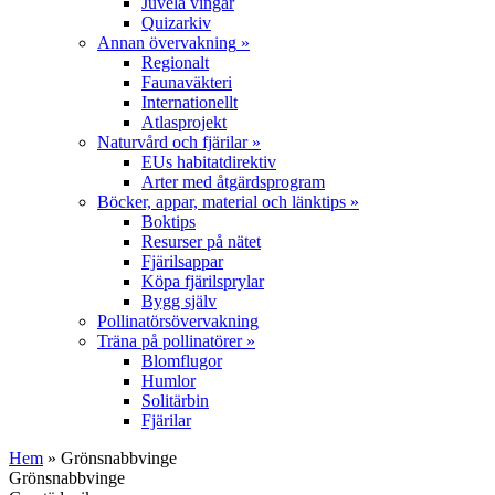
Juvela vingar
Quizarkiv
Annan övervakning
»
Regionalt
Faunaväkteri
Internationellt
Atlasprojekt
Naturvård och fjärilar
»
EUs habitatdirektiv
Arter med åtgärdsprogram
Böcker, appar, material och länktips
»
Boktips
Resurser på nätet
Fjärilsappar
Köpa fjärilsprylar
Bygg själv
Pollinatörsövervakning
Träna på pollinatörer
»
Blomflugor
Humlor
Solitärbin
Fjärilar
Hem
» Grönsnabbvinge
Grönsnabbvinge