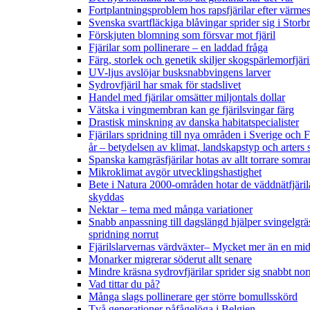
Fortplantningsproblem hos rapsfjärilar efter värmes
Svenska svartfläckiga blåvingar sprider sig i Storb
Förskjuten blomning som försvar mot fjäril
Fjärilar som pollinerare – en laddad fråga
Färg, storlek och genetik skiljer skogspärlemorfjär
UV-ljus avslöjar busksnabbvingens larver
Sydrovfjäril har smak för stadslivet
Handel med fjärilar omsätter miljontals dollar
Vätska i vingmembran kan ge fjärilsvingar färg
Drastisk minskning av danska habitatspecialister
Fjärilars spridning till nya områden i Sverige och
år
– betydelsen av klimat, landskapstyp och arters 
Spanska kamgräsfjärilar hotas av allt torrare somra
Mikroklimat avgör utvecklingshastighet
Bete i Natura 2000-områden hotar de väddnätfjäril
skyddas
Nektar – tema med många variationer
Snabb anpassning till dagslängd hjälper svingelgräs
spridning norrut
Fjärilslarvernas värdväxter– Mycket mer än en m
Monarker migrerar söderut allt senare
Mindre kräsna sydrovfjärilar sprider sig snabbt nor
Vad tittar du på?
Många slags pollinerare ger större bomullsskörd
Två generationer påfågelöga i Belgien