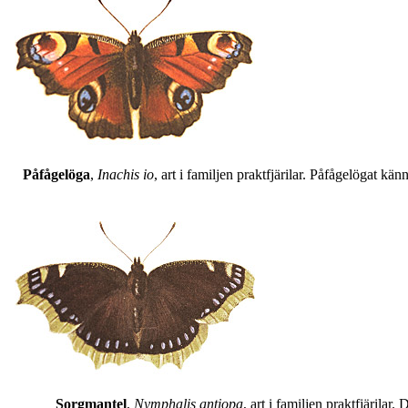
Påfågelöga
,
Inachis io
, art i familjen praktfjärilar. Påfågelögat 
Sorgmantel
,
Nymphalis antiopa
, art i familjen praktfjärila