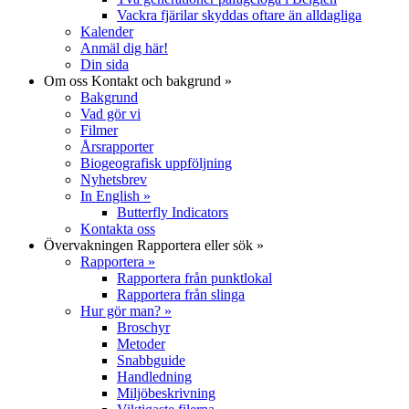
Vackra fjärilar skyddas oftare än alldagliga
Kalender
Anmäl dig här!
Din sida
Om oss
Kontakt och bakgrund
»
Bakgrund
Vad gör vi
Filmer
Årsrapporter
Biogeografisk uppföljning
Nyhetsbrev
In English
»
Butterfly Indicators
Kontakta oss
Övervakningen
Rapportera eller sök
»
Rapportera
»
Rapportera från punktlokal
Rapportera från slinga
Hur gör man?
»
Broschyr
Metoder
Snabbguide
Handledning
Miljöbeskrivning