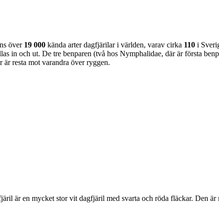
nns över
19 000
kända arter dagfjärilar i världen, varav cirka
110
i Sveri
as in och ut. De tre benparen (två hos Nymphalidae, där är första benpa
ar är resta mot varandra över ryggen.
lofjäril är en mycket stor vit dagfjäril med svarta och röda fläckar. Den 