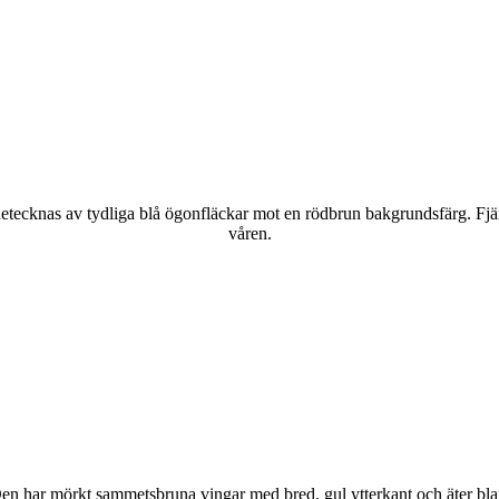
kännetecknas av tydliga blå ögonfläckar mot en rödbrun bakgrundsfärg. Fj
våren.
r. Den har mörkt sammetsbruna vingar med bred, gul ytterkant och äter bla