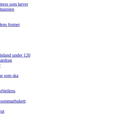
tress som larver
ritannien
ilens former
 Finland under 120
särdrag
r
ar som ska
fjärilens
idsommarbukett
rut