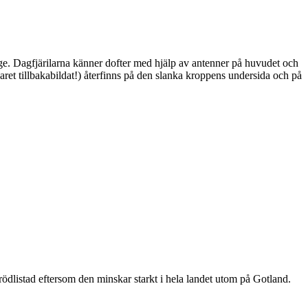
ge. Dagfjärilarna känner dofter med hjälp av antenner på huvudet och
ret tillbakabildat!) återfinns på den slanka kroppens undersida och på
är rödlistad eftersom den minskar starkt i hela landet utom på Gotland.