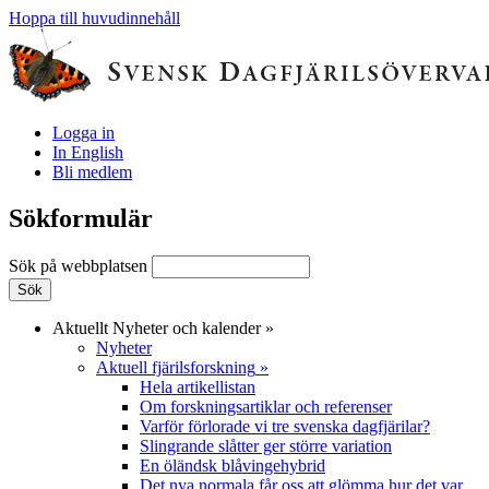
Hoppa till huvudinnehåll
Logga in
In English
Bli medlem
Sökformulär
Sök på webbplatsen
Aktuellt
Nyheter och kalender
»
Nyheter
Aktuell fjärilsforskning
»
Hela artikellistan
Om forskningsartiklar och referenser
Varför förlorade vi tre svenska dagfjärilar?
Slingrande slåtter ger större variation
En öländsk blåvingehybrid
Det nya normala får oss att glömma hur det var