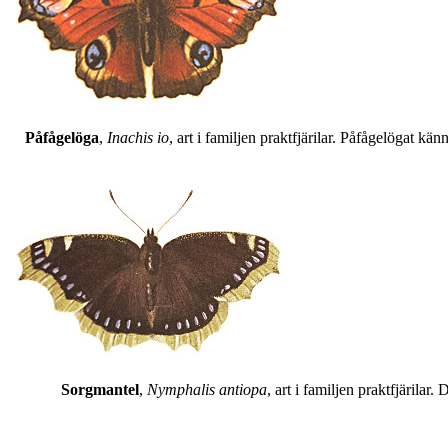
Påfågelöga
,
Inachis io
, art i familjen praktfjärilar. Påfågelögat 
Sorgmantel
,
Nymphalis antiopa
, art i familjen praktfjärila