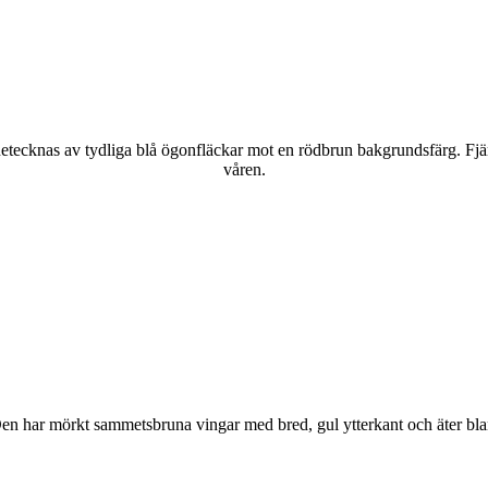
kännetecknas av tydliga blå ögonfläckar mot en rödbrun bakgrundsfärg. Fj
våren.
r. Den har mörkt sammetsbruna vingar med bred, gul ytterkant och äter bla