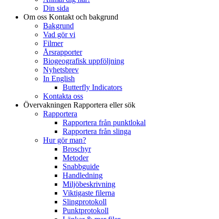
Din sida
Om oss
Kontakt och bakgrund
Bakgrund
Vad gör vi
Filmer
Årsrapporter
Biogeografisk uppföljning
Nyhetsbrev
In English
Butterfly Indicators
Kontakta oss
Övervakningen
Rapportera eller sök
Rapportera
Rapportera från punktlokal
Rapportera från slinga
Hur gör man?
Broschyr
Metoder
Snabbguide
Handledning
Miljöbeskrivning
Viktigaste filerna
Slingprotokoll
Punktprotokoll