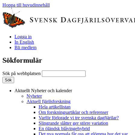
Hoppa till huvudinnehåll
Logga in
In English
Bli medlem
Sökformulär
Sök på webbplatsen
Aktuellt
Nyheter och kalender
Nyheter
Aktuell fjärilsforskning
Hela artikellistan
Om forskningsartiklar och referenser
Varför förlorade vi tre svenska dagfjärilar?
Slingrande slåtter ger större variation
En öländsk blåvingehybrid
Det nya normala får oss att glömma hur det var