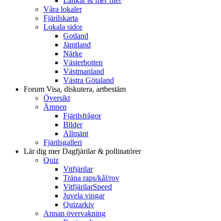
Länkar & mer filer
Våra lokaler
Fjärilskarta
Lokala sidor
Gotland
Jämtland
Närke
Västerbotten
Västmanland
Västra Götaland
Forum
Visa, diskutera, artbestäm
Översikt
Ämnen
Fjärilsfrågor
Bilder
Allmänt
Fjärilsgalleri
Lär dig mer
Dagfjärilar & pollinatörer
Quiz
Vitfjärilar
Träna raps/kål/rov
VitfjärilarSpeed
Juvela vingar
Quizarkiv
Annan övervakning