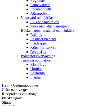
Regionalt
Faunaväkteri
Internationellt
Atlasprojekt
Naturvård och fjärilar
EUs habitatdirektiv
Arter med åtgärdsprogram
Böcker, appar, material och länktips
Boktips
Resurser på nätet
Fjärilsappar
Köpa fjärilsprylar
Bygg själv
Pollinatörsövervakning
Träna på pollinatörer
Blomflugor
Humlor
Solitärbin
Fjärilar
Hem
» Grönsnabbvinge
Grönsnabbvinge
Russparkens vinterhage
Platskategori:
Slinga