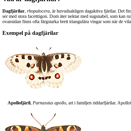
Dagfjärilar
,
rhopalocera
, är huvudsakligen dagaktiva fjärilar. Det fi
ser med stora facettögon. Dom äter nektar med sugsnabel, som kan rull
ovansidan finns ofta färgstarka brett triangulära vingar som när de vil
Exempel på dagfjärilar
Apollofjäril
,
Parnassius apollo
, art i familjen riddarfjärilar. Apol