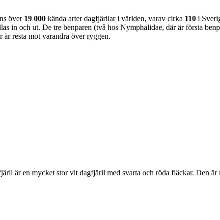
nns över
19 000
kända arter dagfjärilar i världen, varav cirka
110
i Sveri
as in och ut. De tre benparen (två hos Nymphalidae, där är första benpa
ar är resta mot varandra över ryggen.
lofjäril är en mycket stor vit dagfjäril med svarta och röda fläckar. Den 