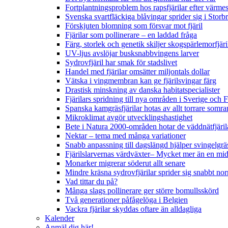
Fortplantningsproblem hos rapsfjärilar efter värmes
Svenska svartfläckiga blåvingar sprider sig i Storb
Förskjuten blomning som försvar mot fjäril
Fjärilar som pollinerare – en laddad fråga
Färg, storlek och genetik skiljer skogspärlemorfjär
UV-ljus avslöjar busksnabbvingens larver
Sydrovfjäril har smak för stadslivet
Handel med fjärilar omsätter miljontals dollar
Vätska i vingmembran kan ge fjärilsvingar färg
Drastisk minskning av danska habitatspecialister
Fjärilars spridning till nya områden i Sverige och
Spanska kamgräsfjärilar hotas av allt torrare somra
Mikroklimat avgör utvecklingshastighet
Bete i Natura 2000-områden hotar de väddnätfjäri
Nektar – tema med många variationer
Snabb anpassning till dagslängd hjälper svingelgräs
Fjärilslarvernas värdväxter– Mycket mer än en m
Monarker migrerar söderut allt senare
Mindre kräsna sydrovfjärilar sprider sig snabbt nor
Vad tittar du på?
Många slags pollinerare ger större bomullsskörd
Två generationer påfågelöga i Belgien
Vackra fjärilar skyddas oftare än alldagliga
Kalender
Anmäl dig här!