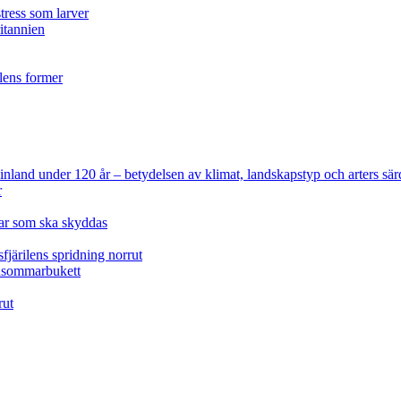
tress som larver
ritannien
ilens former
 Finland under 120 år
– betydelsen av klimat, landskapstyp och arters sär
r
lar som ska skyddas
fjärilens spridning norrut
idsommarbukett
rut