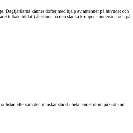
ge. Dagfjärilarna känner dofter med hjälp av antenner på huvudet och
ret tillbakabildat!) återfinns på den slanka kroppens undersida och på
är rödlistad eftersom den minskar starkt i hela landet utom på Gotland.