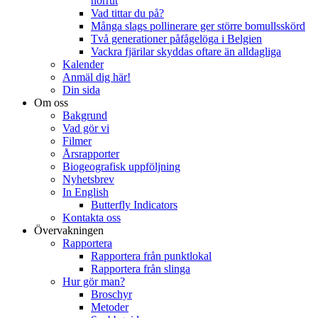
norrut
Vad tittar du på?
Många slags pollinerare ger större bomullsskörd
Två generationer påfågelöga i Belgien
Vackra fjärilar skyddas oftare än alldagliga
Kalender
Anmäl dig här!
Din sida
Om oss
Bakgrund
Vad gör vi
Filmer
Årsrapporter
Biogeografisk uppföljning
Nyhetsbrev
In English
Butterfly Indicators
Kontakta oss
Övervakningen
Rapportera
Rapportera från punktlokal
Rapportera från slinga
Hur gör man?
Broschyr
Metoder