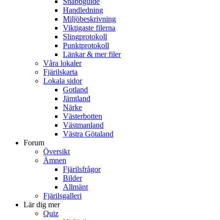
Snabbguide
Handledning
Miljöbeskrivning
Viktigaste filerna
Slingprotokoll
Punktprotokoll
Länkar & mer filer
Våra lokaler
Fjärilskarta
Lokala sidor
Gotland
Jämtland
Närke
Västerbotten
Västmanland
Västra Götaland
Forum
Översikt
Ämnen
Fjärilsfrågor
Bilder
Allmänt
Fjärilsgalleri
Lär dig mer
Quiz