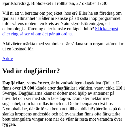
Fjärilsföredrag, Biblioteket i Trollhättan, 27 oktober 17:30
Vill ni att vi berättar om projektet hos er? Eller ha ett föredrag om
fjärilar i allmänhet? Håller ni kanske på att sätta ihop programmet
inför vårens möten i en krets av Naturskyddsföreningen, ett
entomologisk förening eller kanske en fågelklubb?
Skicka epost
eller ring så ser vi om det går att ordna.
Aktiviteter märkta med symbolen
är sådana som organisatören tar
ut en kostnad för.
Arkiv
Vad är dagfjärilar?
Dagfjärilar
,
rhopalocera
, är huvudsakligen dagaktiva fjärilar. Det
finns över
19 000
kända arter dagfjärilar i världen, varav cirka
110
i
Sverige. Dagfjärilarna känner dofter med hjälp av antenner på
huvudet och ser med stora facettögon. Dom äter nektar med
sugsnabel, som kan rullas in och ut. De tre benparen (två hos
Nymphalidae, där är första benparet tillbakabildat!) återfinns på den
slanka kroppens undersida och på ovansidan finns ofta färgstarka
brett triangulära vingar som när de vilar är resta mot varandra över
ryggen.