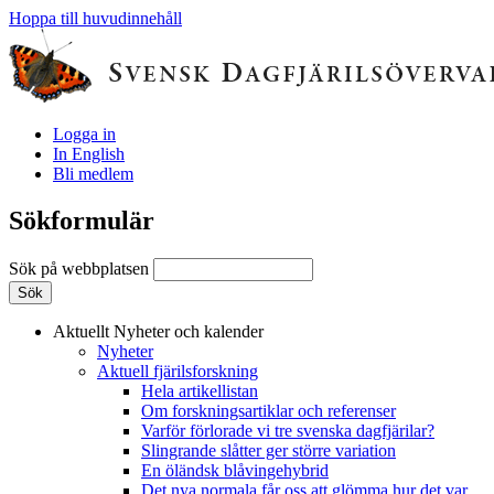
Hoppa till huvudinnehåll
Logga in
In English
Bli medlem
Sökformulär
Sök på webbplatsen
Aktuellt
Nyheter och kalender
Nyheter
Aktuell fjärilsforskning
Hela artikellistan
Om forskningsartiklar och referenser
Varför förlorade vi tre svenska dagfjärilar?
Slingrande slåtter ger större variation
En öländsk blåvingehybrid
Det nya normala får oss att glömma hur det var