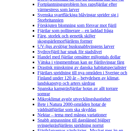
Fortplantningsproblem hos rapsfjärilar efter
värmestress som larver
Svenska svartfläckiga blåvingar sprider sig i
Storbritannien
Förskjuten blomning som försvar mot fjäril
Fjärilar som pollinerare – en laddad fråga
Färg, storlek och genetik skiljer
skogspärlemorfjärilens former
UV-ljus avslöjar busksnabbvingens larver
Sydrovfjäril har smak för stadslivet
Handel med fjärilar omsätter miljontals dollar
Vätska i vingmembran kan ge fjärilsvingar färg
Drastisk minskning av danska habitatspecialister
Fjärilars spridning till nya områden i Sverige och
Finland under 120 år
– betydelsen av klimat,
landskapstyp och arters särdrag
Spanska kamgräsfjärilar hotas av allt torrare
somrar
Mikroklimat avgör utvecklingshastighet
Bete i Natura 2000-områden hotar de
väddnätfjärilar som ska skyddas
Nektar – tema med många variationer
Snabb anpassning till dagslängd hjälper
svingelgräsfjärilens spridning norrut
Fjärilslarvernas värdväxter– Mycket mer än en