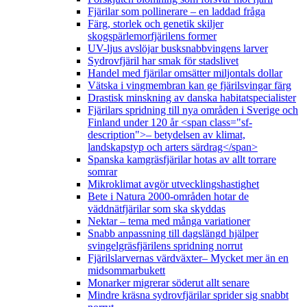
Fjärilar som pollinerare – en laddad fråga
Färg, storlek och genetik skiljer
skogspärlemorfjärilens former
UV-ljus avslöjar busksnabbvingens larver
Sydrovfjäril har smak för stadslivet
Handel med fjärilar omsätter miljontals dollar
Vätska i vingmembran kan ge fjärilsvingar färg
Drastisk minskning av danska habitatspecialister
Fjärilars spridning till nya områden i Sverige och
Finland under 120 år <span class="sf-
description">– betydelsen av klimat,
landskapstyp och arters särdrag</span>
Spanska kamgräsfjärilar hotas av allt torrare
somrar
Mikroklimat avgör utvecklingshastighet
Bete i Natura 2000-områden hotar de
väddnätfjärilar som ska skyddas
Nektar – tema med många variationer
Snabb anpassning till dagslängd hjälper
svingelgräsfjärilens spridning norrut
Fjärilslarvernas värdväxter– Mycket mer än en
midsommarbukett
Monarker migrerar söderut allt senare
Mindre kräsna sydrovfjärilar sprider sig snabbt