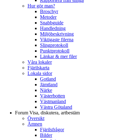
Rapportera från slinga
Hur gör man?
Broschyr
Metoder
Snabbguide
Handledning
Miljöbeskrivning
Viktigaste filerna
Slingprotokoll
Punktprotokoll
Länkar & mer filer
Våra lokaler
Fjärilskarta
Lokala sidor
Gotland
Jämtland
Närke
Västerbotten
Västmanland
Västra Götaland
Forum
Visa, diskutera, artbestäm
Översikt
Ämnen
Fjärilsfrågor
Bilder