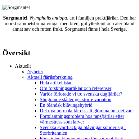
Sorgmantel
,
Nymphalis antiopa
, art i familjen praktfjärilar. Den har
mörkt sammetsbruna vingar med bred, gul ytterkant och äter bland
annat sav och rutten frukt. Sorgmantel finns i hela Sverige.
Översikt
Aktuellt
Nyheter
Aktuell fjärilsforskning
Hela artikellistan
Om forskningsartiklar och referenser
Varför förlorade vi tre svenska dagfjärilar?
Slingrande slåtter ger större variation
En öländsk blåvingehybrid
Det nya normala får oss att glömma hur det var
Fortplantningsproblem hos rapsfjärilar efter
värmestress som larver
Svenska svartfläckiga blåvingar sprider sig i
Storbritannien
Förskjuten blomning som försvar mot fjäril