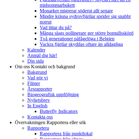
midsommarbukett
Monarker migrerar söderut allt senare
Mindre kräsna sydrovfjärilar sprider sig snabbt
norrut
Vad tittar du på?
Många slags pollinerare ger större bomullsskörd
Två generationer påfågelöga i Belgien
Vackra fjärilar skyddas oftare än alldagliga
Kalender
Anmäl dig här!
Din sida
Om oss
Kontakt och bakgrund
Bakgrund
Vad gör vi
Filmer
Årsrapporter
Biogeografisk uppföljning
Nyhetsbrev
In English
Butterfly Indicators
Kontakta oss
Övervakningen
Rapportera eller sök
Rapportera
Rapportera från punktlokal