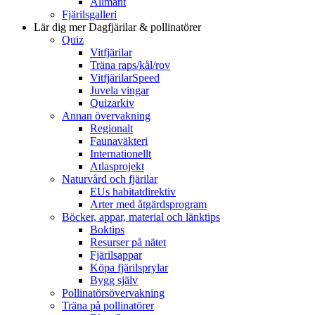
Allmänt
Fjärilsgalleri
Lär dig mer
Dagfjärilar & pollinatörer
Quiz
Vitfjärilar
Träna raps/kål/rov
VitfjärilarSpeed
Juvela vingar
Quizarkiv
Annan övervakning
Regionalt
Faunaväkteri
Internationellt
Atlasprojekt
Naturvård och fjärilar
EUs habitatdirektiv
Arter med åtgärdsprogram
Böcker, appar, material och länktips
Boktips
Resurser på nätet
Fjärilsappar
Köpa fjärilsprylar
Bygg själv
Pollinatörsövervakning
Träna på pollinatörer