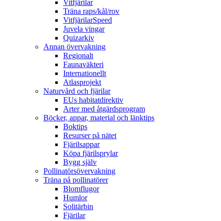
Vitfjärilar
Träna raps/kål/rov
VitfjärilarSpeed
Juvela vingar
Quizarkiv
Annan övervakning
Regionalt
Faunaväkteri
Internationellt
Atlasprojekt
Naturvård och fjärilar
EUs habitatdirektiv
Arter med åtgärdsprogram
Böcker, appar, material och länktips
Boktips
Resurser på nätet
Fjärilsappar
Köpa fjärilsprylar
Bygg själv
Pollinatörsövervakning
Träna på pollinatörer
Blomflugor
Humlor
Solitärbin
Fjärilar