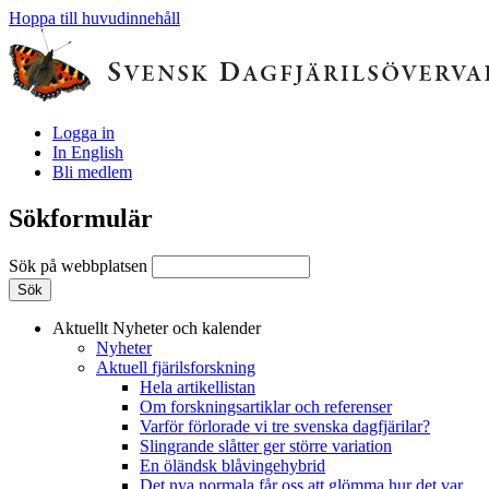
Hoppa till huvudinnehåll
Logga in
In English
Bli medlem
Sökformulär
Sök på webbplatsen
Aktuellt
Nyheter och kalender
Nyheter
Aktuell fjärilsforskning
Hela artikellistan
Om forskningsartiklar och referenser
Varför förlorade vi tre svenska dagfjärilar?
Slingrande slåtter ger större variation
En öländsk blåvingehybrid
Det nya normala får oss att glömma hur det var