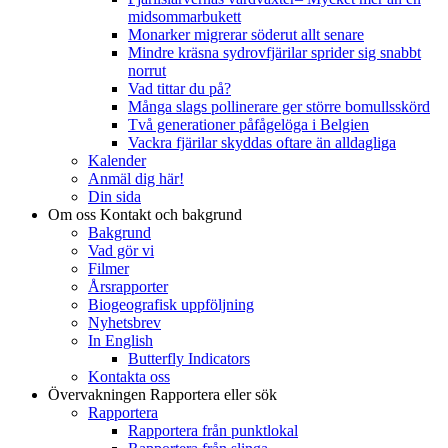
midsommarbukett
Monarker migrerar söderut allt senare
Mindre kräsna sydrovfjärilar sprider sig snabbt
norrut
Vad tittar du på?
Många slags pollinerare ger större bomullsskörd
Två generationer påfågelöga i Belgien
Vackra fjärilar skyddas oftare än alldagliga
Kalender
Anmäl dig här!
Din sida
Om oss
Kontakt och bakgrund
Bakgrund
Vad gör vi
Filmer
Årsrapporter
Biogeografisk uppföljning
Nyhetsbrev
In English
Butterfly Indicators
Kontakta oss
Övervakningen
Rapportera eller sök
Rapportera
Rapportera från punktlokal