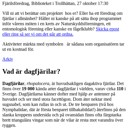
Fjärilsföredrag, Biblioteket i Trollhättan, 27 oktober 17:30
Vill ni att vi berättar om projektet hos er? Eller ha ett föredrag om
fjärilar i allmänhet? Håller ni kanske på att sätta ihop programmet
inför vårens möten i en krets av Naturskyddsföreningen, ett
entomologisk förening eller kanske en fågelklubb?
Skicka epost
eller ring så ser vi om det går att ordna.
Aktiviteter märkta med symbolen
är sådana som organisatören tar
ut en kostnad för.
Arkiv
Vad är dagfjärilar?
Dagfjärilar
,
rhopalocera
, är huvudsakligen dagaktiva fjärilar. Det
finns över
19 000
kända arter dagfjärilar i världen, varav cirka
110
i
Sverige. Dagfjärilarna känner dofter med hjälp av antenner på
huvudet och ser med stora facettögon. Dom äter nektar med
sugsnabel, som kan rullas in och ut. De tre benparen (två hos
Nymphalidae, där är första benparet tillbakabildat!) återfinns på den
slanka kroppens undersida och på ovansidan finns ofta färgstarka
brett triangulära vingar som när de vilar är resta mot varandra över
ryggen.