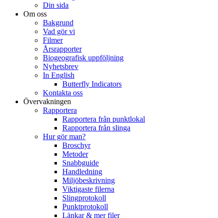
Din sida
Om oss
Bakgrund
Vad gör vi
Filmer
Årsrapporter
Biogeografisk uppföljning
Nyhetsbrev
In English
Butterfly Indicators
Kontakta oss
Övervakningen
Rapportera
Rapportera från punktlokal
Rapportera från slinga
Hur gör man?
Broschyr
Metoder
Snabbguide
Handledning
Miljöbeskrivning
Viktigaste filerna
Slingprotokoll
Punktprotokoll
Länkar & mer filer