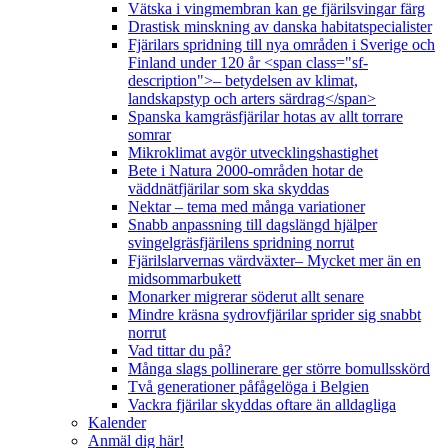
Vätska i vingmembran kan ge fjärilsvingar färg
Drastisk minskning av danska habitatspecialister
Fjärilars spridning till nya områden i Sverige och
Finland under 120 år <span class="sf-
description">– betydelsen av klimat,
landskapstyp och arters särdrag</span>
Spanska kamgräsfjärilar hotas av allt torrare
somrar
Mikroklimat avgör utvecklingshastighet
Bete i Natura 2000-områden hotar de
väddnätfjärilar som ska skyddas
Nektar – tema med många variationer
Snabb anpassning till dagslängd hjälper
svingelgräsfjärilens spridning norrut
Fjärilslarvernas värdväxter– Mycket mer än en
midsommarbukett
Monarker migrerar söderut allt senare
Mindre kräsna sydrovfjärilar sprider sig snabbt
norrut
Vad tittar du på?
Många slags pollinerare ger större bomullsskörd
Två generationer påfågelöga i Belgien
Vackra fjärilar skyddas oftare än alldagliga
Kalender
Anmäl dig här!