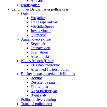
Allmänt
Fjärilsgalleri
Lär dig mer
Dagfjärilar & pollinatörer
Quiz
Vitfjärilar
Träna raps/kål/rov
VitfjärilarSpeed
Juvela vingar
Quizarkiv
Annan övervakning
Regionalt
Faunaväkteri
Internationellt
Atlasprojekt
Naturvård och fjärilar
EUs habitatdirektiv
Arter med åtgärdsprogram
Böcker, appar, material och länktips
Boktips
Resurser på nätet
Fjärilsappar
Köpa fjärilsprylar
Bygg själv
Pollinatörsövervakning
Träna på pollinatörer