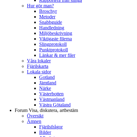
Rapportera från slinga
Hur gör man?
Broschyr
Metoder
Snabbguide
Handledning
Miljöbeskrivning
Viktigaste filerna
Slingprotokoll
Punktprotokoll
Länkar & mer filer
Våra lokaler
Fjärilskarta
Lokala sidor
Gotland
Jämtland
Närke
Västerbotten
Västmanland
Västra Götaland
Forum
Visa, diskutera, artbestäm
Översikt
Ämnen
Fjärilsfrågor
Bilder