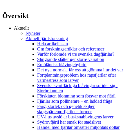
Översikt
Aktuellt
Nyheter
Aktuell fjärilsforskning
Hela artikellistan
Om forskningsartiklar och referenser
Varför förlorade vi tre svenska dagfjärilar?
Slingrande slåtter ger större variation
En öländsk blåvingehybrid
Det nya normala får oss att glömma hur det var
Fortplantningsproblem hos rapsfjärilar efter
värmestress som larver
Svenska svartfläckiga blåvingar sprider sig i
Storbritannien
Förskjuten blomning som försvar mot fjäril
Fjärilar som pollinerare – en laddad fråga
Färg, storlek och genetik skiljer
skogspärlemorfjärilens former
UV-ljus avslöjar busksnabbvingens larver
Sydrovfjäril har smak för stadslivet
Handel med fjärilar omsätter miljontals dollar