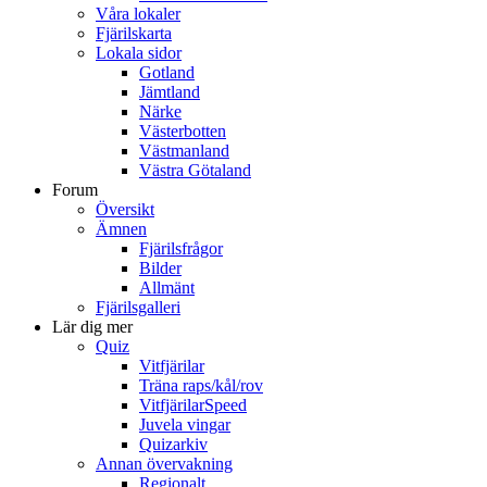
Våra lokaler
Fjärilskarta
Lokala sidor
Gotland
Jämtland
Närke
Västerbotten
Västmanland
Västra Götaland
Forum
Översikt
Ämnen
Fjärilsfrågor
Bilder
Allmänt
Fjärilsgalleri
Lär dig mer
Quiz
Vitfjärilar
Träna raps/kål/rov
VitfjärilarSpeed
Juvela vingar
Quizarkiv
Annan övervakning
Regionalt