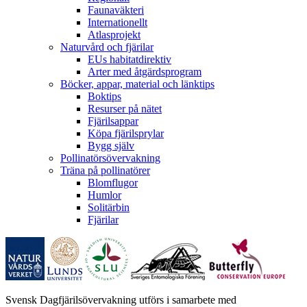
Faunaväkteri
Internationellt
Atlasprojekt
Naturvård och fjärilar
EUs habitatdirektiv
Arter med åtgärdsprogram
Böcker, appar, material och länktips
Boktips
Resurser på nätet
Fjärilsappar
Köpa fjärilsprylar
Bygg själv
Pollinatörsövervakning
Träna på pollinatörer
Blomflugor
Humlor
Solitärbin
Fjärilar
Svensk Dagfjärilsövervakning utförs i samarbete med