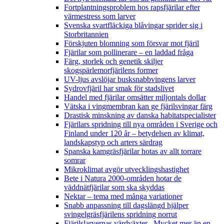
Fortplantningsproblem hos rapsfjärilar efter
värmestress som larver
Svenska svartfläckiga blåvingar sprider sig i
Storbritannien
Förskjuten blomning som försvar mot fjäril
Fjärilar som pollinerare – en laddad fråga
Färg, storlek och genetik skiljer
skogspärlemorfjärilens former
UV-ljus avslöjar busksnabbvingens larver
Sydrovfjäril har smak för stadslivet
Handel med fjärilar omsätter miljontals dollar
Vätska i vingmembran kan ge fjärilsvingar färg
Drastisk minskning av danska habitatspecialister
Fjärilars spridning till nya områden i Sverige och
Finland under 120 år
– betydelsen av klimat,
landskapstyp och arters särdrag
Spanska kamgräsfjärilar hotas av allt torrare
somrar
Mikroklimat avgör utvecklingshastighet
Bete i Natura 2000-områden hotar de
väddnätfjärilar som ska skyddas
Nektar – tema med många variationer
Snabb anpassning till dagslängd hjälper
svingelgräsfjärilens spridning norrut
Fjärilslarvernas värdväxter– Mycket mer än en