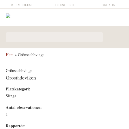
Hoppa till huvudinnehåll
BLI MEDLEM
IN ENGLISH
LOGGA IN
Sökformulär
Hem
» Grönsnabbvinge
Grönsnabbvinge
Grostädeviken
Platskategori:
Slinga
Antal observationer:
1
Rapportör: