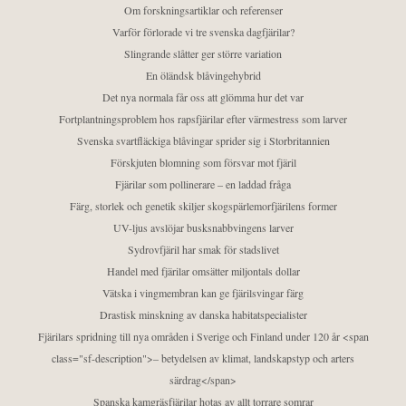
Om forskningsartiklar och referenser
Varför förlorade vi tre svenska dagfjärilar?
Slingrande slåtter ger större variation
En öländsk blåvingehybrid
Det nya normala får oss att glömma hur det var
Fortplantningsproblem hos rapsfjärilar efter värmestress som larver
Svenska svartfläckiga blåvingar sprider sig i Storbritannien
Förskjuten blomning som försvar mot fjäril
Fjärilar som pollinerare – en laddad fråga
Färg, storlek och genetik skiljer skogspärlemorfjärilens former
UV-ljus avslöjar busksnabbvingens larver
Sydrovfjäril har smak för stadslivet
Handel med fjärilar omsätter miljontals dollar
Vätska i vingmembran kan ge fjärilsvingar färg
Drastisk minskning av danska habitatspecialister
Fjärilars spridning till nya områden i Sverige och Finland under 120 år <span
class="sf-description">– betydelsen av klimat, landskapstyp och arters
särdrag</span>
Spanska kamgräsfjärilar hotas av allt torrare somrar