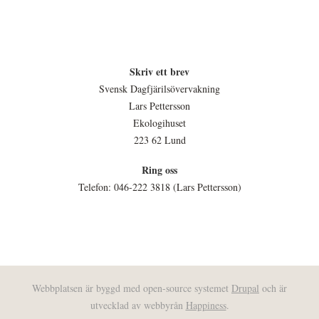
Skriv ett brev
Svensk Dagfjärilsövervakning
Lars Pettersson
Ekologihuset
223 62 Lund
Ring oss
Telefon: 046-222 3818 (Lars Pettersson)
Webbplatsen är byggd med open-source systemet
Drupal
och är
utvecklad av webbyrån
Happiness
.