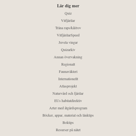
Lär dig mer
Quiz
Vitfjärilar
Träna raps/kål/rov
VitfjärilarSpeed
Juvela vingar
Quizarkiv
Annan övervakning
Regionalt
Faunaväkteri
Internationellt
Atlasprojekt
Naturvård och fjärilar
EUs habitatdirektiv
Arter med åtgärdsprogram
Böcker, appar, material och länktips
Boktips
Resurser på nätet