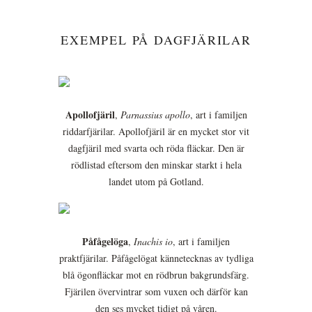
EXEMPEL PÅ DAGFJÄRILAR
Apollofjäril
,
Parnassius apollo
, art i familjen
riddarfjärilar. Apollofjäril är en mycket stor vit
dagfjäril med svarta och röda fläckar. Den är
rödlistad eftersom den minskar starkt i hela
landet utom på Gotland.
Påfågelöga
,
Inachis io
, art i familjen
praktfjärilar. Påfågelögat kännetecknas av tydliga
blå ögonfläckar mot en rödbrun bakgrundsfärg.
Fjärilen övervintrar som vuxen och därför kan
den ses mycket tidigt på våren.