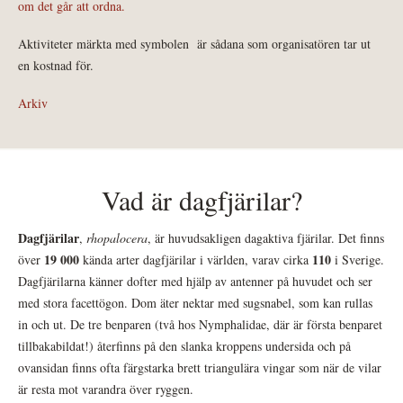
om det går att ordna.
Aktiviteter märkta med symbolen
är sådana som organisatören tar ut
en kostnad för.
Arkiv
Vad är dagfjärilar?
Dagfjärilar
,
rhopalocera
, är huvudsakligen dagaktiva fjärilar. Det finns
19 000
110
över
kända arter dagfjärilar i världen, varav cirka
i Sverige.
Dagfjärilarna känner dofter med hjälp av antenner på huvudet och ser
med stora facettögon. Dom äter nektar med sugsnabel, som kan rullas
in och ut. De tre benparen (två hos Nymphalidae, där är första benparet
tillbakabildat!) återfinns på den slanka kroppens undersida och på
ovansidan finns ofta färgstarka brett triangulära vingar som när de vilar
är resta mot varandra över ryggen.