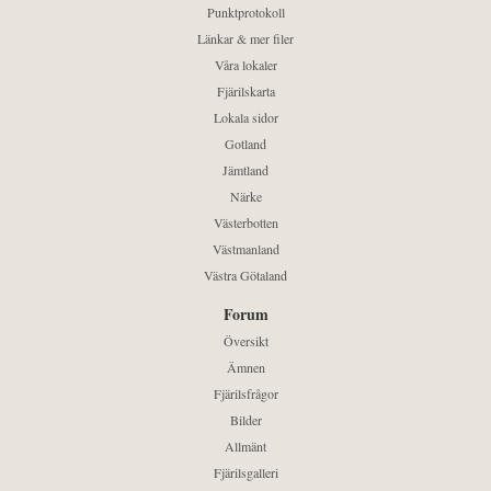
Punktprotokoll
Länkar & mer filer
Våra lokaler
Fjärilskarta
Lokala sidor
Gotland
Jämtland
Närke
Västerbotten
Västmanland
Västra Götaland
Forum
Översikt
Ämnen
Fjärilsfrågor
Bilder
Allmänt
Fjärilsgalleri