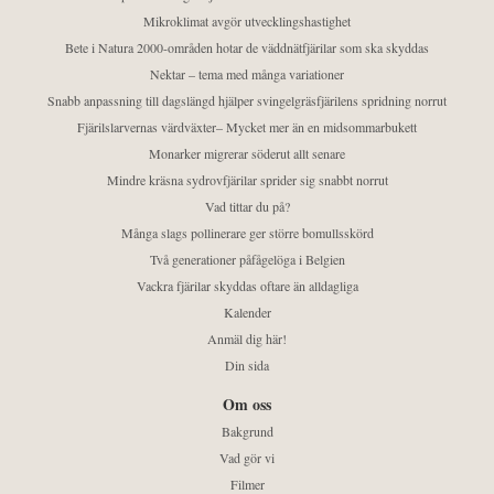
Mikroklimat avgör utvecklingshastighet
Bete i Natura 2000-områden hotar de väddnätfjärilar som ska skyddas
Nektar – tema med många variationer
Snabb anpassning till dagslängd hjälper svingelgräsfjärilens spridning norrut
Fjärilslarvernas värdväxter– Mycket mer än en midsommarbukett
Monarker migrerar söderut allt senare
Mindre kräsna sydrovfjärilar sprider sig snabbt norrut
Vad tittar du på?
Många slags pollinerare ger större bomullsskörd
Två generationer påfågelöga i Belgien
Vackra fjärilar skyddas oftare än alldagliga
Kalender
Anmäl dig här!
Din sida
Om oss
Bakgrund
Vad gör vi
Filmer