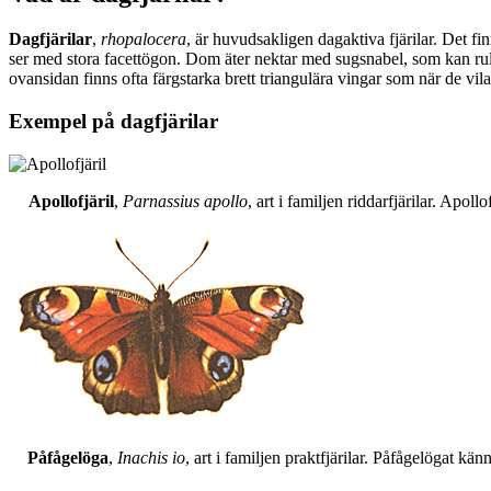
Dagfjärilar
,
rhopalocera
, är huvudsakligen dagaktiva fjärilar. Det fi
ser med stora facettögon. Dom äter nektar med sugsnabel, som kan rull
ovansidan finns ofta färgstarka brett triangulära vingar som när de vil
Exempel på dagfjärilar
Apollofjäril
,
Parnassius apollo
, art i familjen riddarfjärilar. Apol
Påfågelöga
,
Inachis io
, art i familjen praktfjärilar. Påfågelögat 