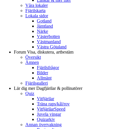
Länkar & mer filer
Våra lokaler
Fjärilskarta
Lokala sidor
Gotland
Jämtland
Närke
Västerbotten
Västmanland
Västra Götaland
Forum
Visa, diskutera, artbestäm
Översikt
Ämnen
Fjärilsfrågor
Bilder
Allmänt
Fjärilsgalleri
Lär dig mer
Dagfjärilar & pollinatörer
Quiz
Vitfjärilar
Träna raps/kål/rov
VitfjärilarSpeed
Juvela vingar
Quizarkiv
Annan övervakning