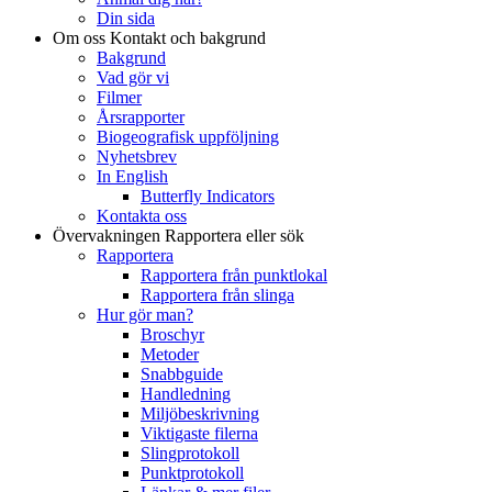
Din sida
Om oss
Kontakt och bakgrund
Bakgrund
Vad gör vi
Filmer
Årsrapporter
Biogeografisk uppföljning
Nyhetsbrev
In English
Butterfly Indicators
Kontakta oss
Övervakningen
Rapportera eller sök
Rapportera
Rapportera från punktlokal
Rapportera från slinga
Hur gör man?
Broschyr
Metoder
Snabbguide
Handledning
Miljöbeskrivning
Viktigaste filerna
Slingprotokoll
Punktprotokoll