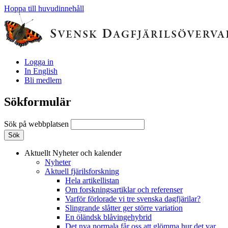
Hoppa till huvudinnehåll
Logga in
In English
Bli medlem
Sökformulär
Sök på webbplatsen
Aktuellt
Nyheter och kalender
Nyheter
Aktuell fjärilsforskning
Hela artikellistan
Om forskningsartiklar och referenser
Varför förlorade vi tre svenska dagfjärilar?
Slingrande slåtter ger större variation
En öländsk blåvingehybrid
Det nya normala får oss att glömma hur det var