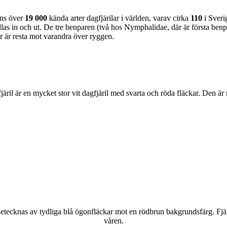
nns över
19 000
kända arter dagfjärilar i världen, varav cirka
110
i Sveri
as in och ut. De tre benparen (två hos Nymphalidae, där är första benpa
ar är resta mot varandra över ryggen.
lofjäril är en mycket stor vit dagfjäril med svarta och röda fläckar. Den 
kännetecknas av tydliga blå ögonfläckar mot en rödbrun bakgrundsfärg. Fj
våren.