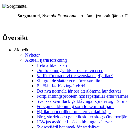
Sorgmantel
,
Nymphalis antiopa
, art i familjen praktfjärila
Översikt
Aktuellt
Nyheter
Aktuell fjärilsforskning
Hela artikellistan
Om forskningsartiklar och referenser
Varför förlorade vi tre svenska dagfjärilar?
Slingrande slåtter ger större variation
En öländsk blåvingehybrid
Det nya normala får oss att glömma hur det var
Fortplantningsproblem hos rapsfjärilar efter värmes
Svenska svartfläckiga blåvingar sprider sig i Storb
Förskjuten blomning som försvar mot fjäril
Fjärilar som pollinerare – en laddad fråga
Färg, storlek och genetik skiljer skogspärlemorfjär
UV-ljus avslöjar busksnabbvingens larver
Sydrovfjäril har smak för stadslivet