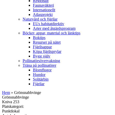
Regionalt
Faunaväkteri
Internationellt
Atlasprojekt
Naturvård och fjärilar
EUs habitatdirektiv
Arter med åtgärdsprogram
Böcker, appar, material och länktips
Boktips
Resurser på nätet
Fjärilsappar
Köpa fjärilsprylar
Bygg själv
Pollinatörsövervakning
Träna på pollinatörer
Blomflugor
Humlor
Solitärbin
Fjärilar
Hem
» Grönsnabbvinge
Grönsnabbvinge
Kniva 253
Platskategori:
Punktlokal