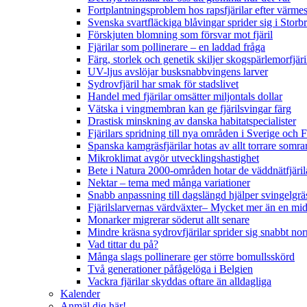
Fortplantningsproblem hos rapsfjärilar efter värmes
Svenska svartfläckiga blåvingar sprider sig i Storb
Förskjuten blomning som försvar mot fjäril
Fjärilar som pollinerare – en laddad fråga
Färg, storlek och genetik skiljer skogspärlemorfjär
UV-ljus avslöjar busksnabbvingens larver
Sydrovfjäril har smak för stadslivet
Handel med fjärilar omsätter miljontals dollar
Vätska i vingmembran kan ge fjärilsvingar färg
Drastisk minskning av danska habitatspecialister
Fjärilars spridning till nya områden i Sverige och
Spanska kamgräsfjärilar hotas av allt torrare somra
Mikroklimat avgör utvecklingshastighet
Bete i Natura 2000-områden hotar de väddnätfjäri
Nektar – tema med många variationer
Snabb anpassning till dagslängd hjälper svingelgräs
Fjärilslarvernas värdväxter– Mycket mer än en m
Monarker migrerar söderut allt senare
Mindre kräsna sydrovfjärilar sprider sig snabbt nor
Vad tittar du på?
Många slags pollinerare ger större bomullsskörd
Två generationer påfågelöga i Belgien
Vackra fjärilar skyddas oftare än alldagliga
Kalender
Anmäl dig här!