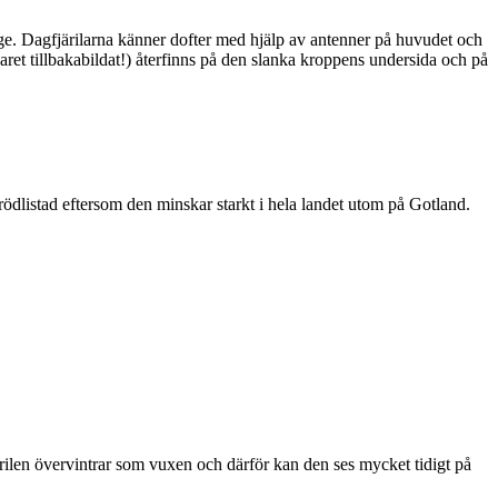
ge. Dagfjärilarna känner dofter med hjälp av antenner på huvudet och
ret tillbakabildat!) återfinns på den slanka kroppens undersida och på
är rödlistad eftersom den minskar starkt i hela landet utom på Gotland.
ärilen övervintrar som vuxen och därför kan den ses mycket tidigt på