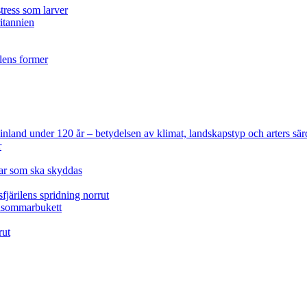
tress som larver
ritannien
ilens former
 Finland under 120 år
– betydelsen av klimat, landskapstyp och arters sär
r
lar som ska skyddas
fjärilens spridning norrut
idsommarbukett
rut