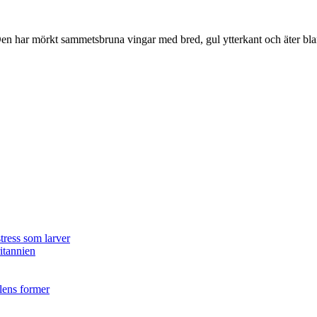
r. Den har mörkt sammetsbruna vingar med bred, gul ytterkant och äter bla
tress som larver
ritannien
ilens former