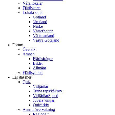
Våra lokaler
Fjärilskarta
Lokala sidor
Gotland
Jämtland
Närke
Västerbotten
Västmanland
Västra Götaland
Forum
Översikt
Ämnen
Fjärilsfrågor
Bilder
Allmänt
Fjärilsgalleri
Lär dig mer
Quiz
Vitfjärilar
Träna raps/kål/rov
VitfjärilarSpeed
Juvela vingar
Quizarkiv
Annan övervakning
Regionalt