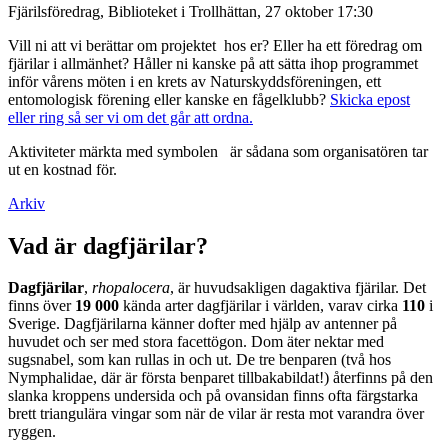
Fjärilsföredrag, Biblioteket i Trollhättan, 27 oktober 17:30
Vill ni att vi berättar om projektet hos er? Eller ha ett föredrag om
fjärilar i allmänhet? Håller ni kanske på att sätta ihop programmet
inför vårens möten i en krets av Naturskyddsföreningen, ett
entomologisk förening eller kanske en fågelklubb?
Skicka epost
eller ring så ser vi om det går att ordna.
Aktiviteter märkta med symbolen
är sådana som organisatören tar
ut en kostnad för.
Arkiv
Vad är dagfjärilar?
Dagfjärilar
,
rhopalocera
, är huvudsakligen dagaktiva fjärilar. Det
finns över
19 000
kända arter dagfjärilar i världen, varav cirka
110
i
Sverige. Dagfjärilarna känner dofter med hjälp av antenner på
huvudet och ser med stora facettögon. Dom äter nektar med
sugsnabel, som kan rullas in och ut. De tre benparen (två hos
Nymphalidae, där är första benparet tillbakabildat!) återfinns på den
slanka kroppens undersida och på ovansidan finns ofta färgstarka
brett triangulära vingar som när de vilar är resta mot varandra över
ryggen.