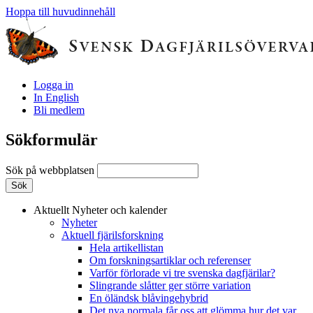
Hoppa till huvudinnehåll
Logga in
In English
Bli medlem
Sökformulär
Sök på webbplatsen
Aktuellt
Nyheter och kalender
Nyheter
Aktuell fjärilsforskning
Hela artikellistan
Om forskningsartiklar och referenser
Varför förlorade vi tre svenska dagfjärilar?
Slingrande slåtter ger större variation
En öländsk blåvingehybrid
Det nya normala får oss att glömma hur det var