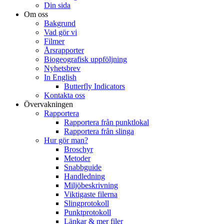
Din sida
Om oss
Bakgrund
Vad gör vi
Filmer
Årsrapporter
Biogeografisk uppföljning
Nyhetsbrev
In English
Butterfly Indicators
Kontakta oss
Övervakningen
Rapportera
Rapportera från punktlokal
Rapportera från slinga
Hur gör man?
Broschyr
Metoder
Snabbguide
Handledning
Miljöbeskrivning
Viktigaste filerna
Slingprotokoll
Punktprotokoll
Länkar & mer filer