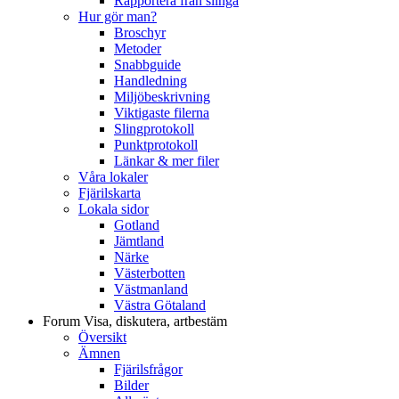
Rapportera från slinga
Hur gör man?
Broschyr
Metoder
Snabbguide
Handledning
Miljöbeskrivning
Viktigaste filerna
Slingprotokoll
Punktprotokoll
Länkar & mer filer
Våra lokaler
Fjärilskarta
Lokala sidor
Gotland
Jämtland
Närke
Västerbotten
Västmanland
Västra Götaland
Forum
Visa, diskutera, artbestäm
Översikt
Ämnen
Fjärilsfrågor
Bilder