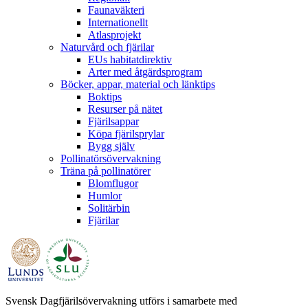
Faunaväkteri
Internationellt
Atlasprojekt
Naturvård och fjärilar
EUs habitatdirektiv
Arter med åtgärdsprogram
Böcker, appar, material och länktips
Boktips
Resurser på nätet
Fjärilsappar
Köpa fjärilsprylar
Bygg själv
Pollinatörsövervakning
Träna på pollinatörer
Blomflugor
Humlor
Solitärbin
Fjärilar
Svensk Dagfjärilsövervakning utförs i samarbete med