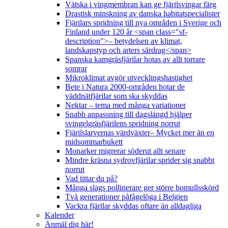
Vätska i vingmembran kan ge fjärilsvingar färg
Drastisk minskning av danska habitatspecialister
Fjärilars spridning till nya områden i Sverige och
Finland under 120 år <span class="sf-
description">– betydelsen av klimat,
landskapstyp och arters särdrag</span>
Spanska kamgräsfjärilar hotas av allt torrare
somrar
Mikroklimat avgör utvecklingshastighet
Bete i Natura 2000-områden hotar de
väddnätfjärilar som ska skyddas
Nektar – tema med många variationer
Snabb anpassning till dagslängd hjälper
svingelgräsfjärilens spridning norrut
Fjärilslarvernas värdväxter– Mycket mer än en
midsommarbukett
Monarker migrerar söderut allt senare
Mindre kräsna sydrovfjärilar sprider sig snabbt
norrut
Vad tittar du på?
Många slags pollinerare ger större bomullsskörd
Två generationer påfågelöga i Belgien
Vackra fjärilar skyddas oftare än alldagliga
Kalender
Anmäl dig här!