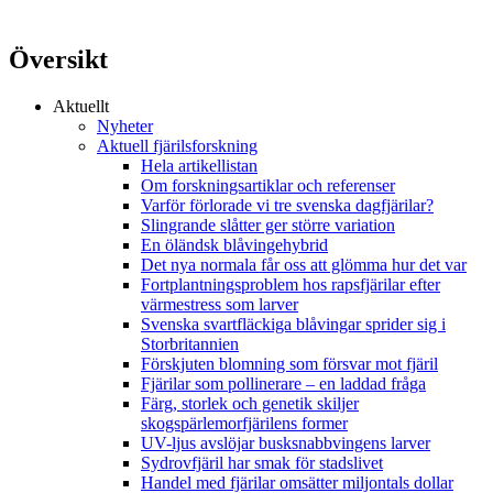
Översikt
Aktuellt
Nyheter
Aktuell fjärilsforskning
Hela artikellistan
Om forskningsartiklar och referenser
Varför förlorade vi tre svenska dagfjärilar?
Slingrande slåtter ger större variation
En öländsk blåvingehybrid
Det nya normala får oss att glömma hur det var
Fortplantningsproblem hos rapsfjärilar efter
värmestress som larver
Svenska svartfläckiga blåvingar sprider sig i
Storbritannien
Förskjuten blomning som försvar mot fjäril
Fjärilar som pollinerare – en laddad fråga
Färg, storlek och genetik skiljer
skogspärlemorfjärilens former
UV-ljus avslöjar busksnabbvingens larver
Sydrovfjäril har smak för stadslivet
Handel med fjärilar omsätter miljontals dollar