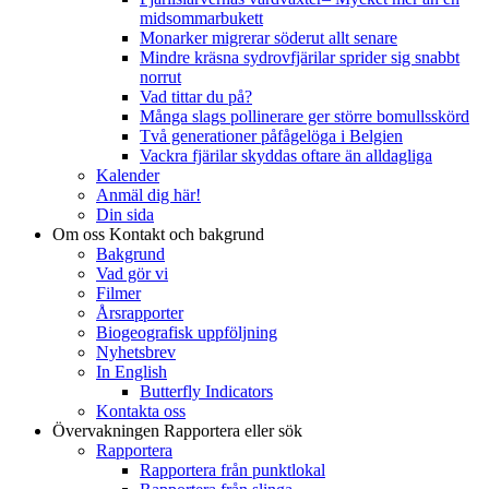
midsommarbukett
Monarker migrerar söderut allt senare
Mindre kräsna sydrovfjärilar sprider sig snabbt
norrut
Vad tittar du på?
Många slags pollinerare ger större bomullsskörd
Två generationer påfågelöga i Belgien
Vackra fjärilar skyddas oftare än alldagliga
Kalender
Anmäl dig här!
Din sida
Om oss
Kontakt och bakgrund
Bakgrund
Vad gör vi
Filmer
Årsrapporter
Biogeografisk uppföljning
Nyhetsbrev
In English
Butterfly Indicators
Kontakta oss
Övervakningen
Rapportera eller sök
Rapportera
Rapportera från punktlokal