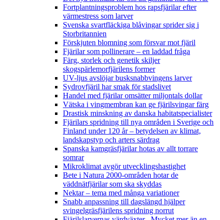
Fortplantningsproblem hos rapsfjärilar efter
värmestress som larver
Svenska svartfläckiga blåvingar sprider sig i
Storbritannien
Förskjuten blomning som försvar mot fjäril
Fjärilar som pollinerare – en laddad fråga
Färg, storlek och genetik skiljer
skogspärlemorfjärilens former
UV-ljus avslöjar busksnabbvingens larver
Sydrovfjäril har smak för stadslivet
Handel med fjärilar omsätter miljontals dollar
Vätska i vingmembran kan ge fjärilsvingar färg
Drastisk minskning av danska habitatspecialister
Fjärilars spridning till nya områden i Sverige och
Finland under 120 år
– betydelsen av klimat,
landskapstyp och arters särdrag
Spanska kamgräsfjärilar hotas av allt torrare
somrar
Mikroklimat avgör utvecklingshastighet
Bete i Natura 2000-områden hotar de
väddnätfjärilar som ska skyddas
Nektar – tema med många variationer
Snabb anpassning till dagslängd hjälper
svingelgräsfjärilens spridning norrut
Fjärilslarvernas värdväxter– Mycket mer än en