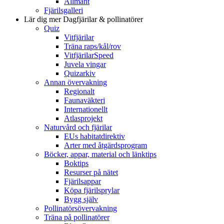
Allmänt
Fjärilsgalleri
Lär dig mer
Dagfjärilar & pollinatörer
Quiz
Vitfjärilar
Träna raps/kål/rov
VitfjärilarSpeed
Juvela vingar
Quizarkiv
Annan övervakning
Regionalt
Faunaväkteri
Internationellt
Atlasprojekt
Naturvård och fjärilar
EUs habitatdirektiv
Arter med åtgärdsprogram
Böcker, appar, material och länktips
Boktips
Resurser på nätet
Fjärilsappar
Köpa fjärilsprylar
Bygg själv
Pollinatörsövervakning
Träna på pollinatörer