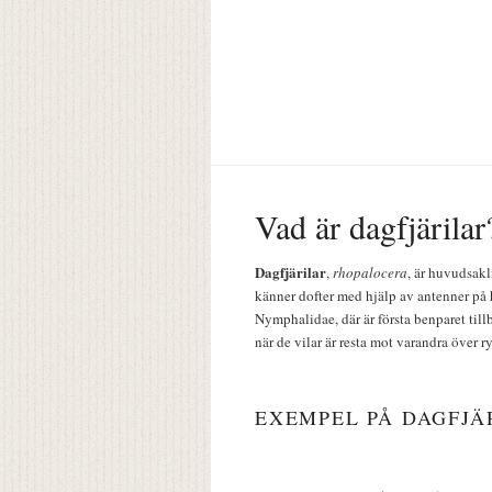
Vad är dagfjärilar
Dagfjärilar
,
rhopalocera
, är huvudsakl
känner dofter med hjälp av antenner på 
Nymphalidae, där är första benparet till
när de vilar är resta mot varandra över r
EXEMPEL PÅ DAGFJÄ