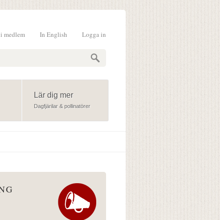
li medlem
In English
Logga in
formulär
Lär dig mer
Dagfjärilar & pollinatörer
ÅNG