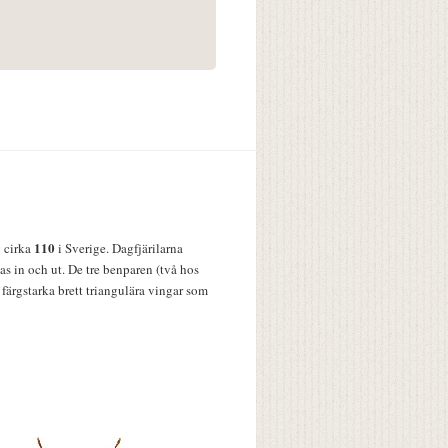
110
v cirka
i Sverige. Dagfjärilarna
s in och ut. De tre benparen (två hos
färgstarka brett triangulära vingar som