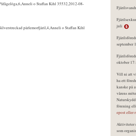
åfågelöga,6,Anneli o Staffan Kihl 35532,2012-08-
Fjärilsvand
Fjärilsexku
juli
lverstreckad pärlemorfjäril,4,Anneli o Staffan Kihl
Fjärilsföred
september 
Fjärilsföred
oktober 17
Vill ni att 
ha ett föred
kanske på a
vårens möte
Naturskydds
förening el
epost eller 
Aktivitete
som organisa