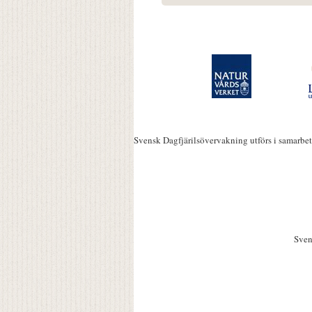
Svensk Dagfjärilsövervakning utförs i samarbe
Sven