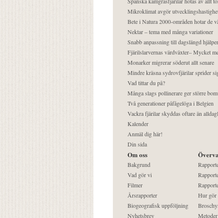
Spanska kamgräsfjärilar hotas av allt t
Mikroklimat avgör utvecklingshastighe
Bete i Natura 2000-områden hotar de v
Nektar – tema med många variationer
Snabb anpassning till dagslängd hjälper
Fjärilslarvernas värdväxter– Mycket 
Monarker migrerar söderut allt senare
Mindre kräsna sydrovfjärilar sprider si
Vad tittar du på?
Många slags pollinerare ger större bom
Två generationer påfågelöga i Belgien
Vackra fjärilar skyddas oftare än alldag
Kalender
Anmäl dig här!
Din sida
Om oss
Överva
Bakgrund
Rapport
Vad gör vi
Rapporte
Filmer
Rapporte
Årsrapporter
Hur gör
Biogeografisk uppföljning
Broschy
Nyhetsbrev
Metoder