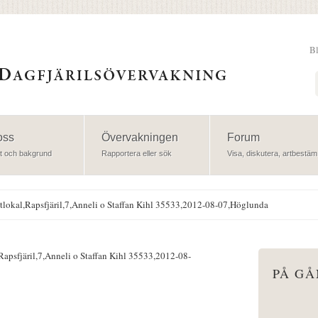
B
Sök
oss
Övervakningen
Forum
t och bakgrund
Rapportera eller sök
Visa, diskutera, artbestäm
lokal,Rapsfjäril,7,Anneli o Staffan Kihl 35533,2012-08-07,Höglunda
apsfjäril,7,Anneli o Staffan Kihl 35533,2012-08-
PÅ G