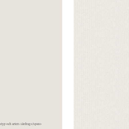
pstyp och arters särdrag</span>