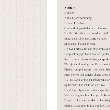
Aktuellt
Nyheter
Aktuell fjärilsforskning
Hela artikellistan
Om forskningsartiklar och referenser
Varför förlorade vi tre svenska dagfjäri
Slingrande slåtter ger större variation
En öländsk blåvingehybrid
Det nya normala får oss att glömma hur
Fortplantningsproblem hos rapsfjärilar 
Svenska svartfläckiga blåvingar sprider 
Förskjuten blomning som försvar mot fj
Fjärilar som pollinerare – en laddad frå
Färg, storlek och genetik skiljer skogs
UV-ljus avslöjar busksnabbvingens lar
Sydrovfjäril har smak för stadslivet
Handel med fjärilar omsätter miljontals 
Vätska i vingmembran kan ge fjärilsvin
Drastisk minskning av danska habitatsp
Fjärilars spridning till nya områden i