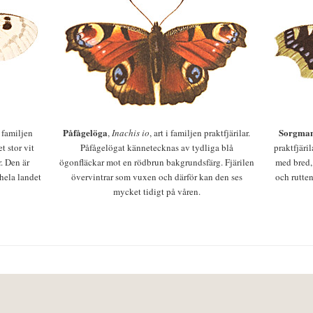
Påfågelöga
Sorgman
 i familjen
,
Inachis io
, art i familjen praktfjärilar.
t stor vit
Påfågelögat kännetecknas av tydliga blå
praktfjäri
r. Den är
ögonfläckar mot en rödbrun bakgrundsfärg. Fjärilen
med bred,
 hela landet
övervintrar som vuxen och därför kan den ses
och rutten
mycket tidigt på våren.