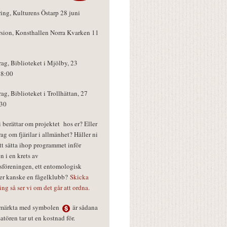
ring, Kulturens Östarp 28 juni
rsion, Konsthallen Norra Kvarken 11
rag, Biblioteket i Mjölby, 23
18:00
rag, Biblioteket i Trollhättan, 27
:30
vi berättar om projektet hos er? Eller
rag om fjärilar i allmänhet? Håller ni
tt sätta ihop programmet inför
n i en krets av
föreningen, ett entomologisk
ler kanske en fågelklubb?
Skicka
ring så ser vi om det går att ordna.
r märkta med symbolen
är sådana
tören tar ut en kostnad för.