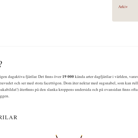
Arkiv
?
19 000
igen dagaktiva fjärilar. Det finns över
kända arter dagfjärilar i världen, vara
huvudet och ser med stora facettögon. Dom äter nektar med sugsnabel, som kan rulla
bakabildat!) återfinns på den slanka kroppens undersida och på ovansidan finns ofta 
yggen.
RILAR