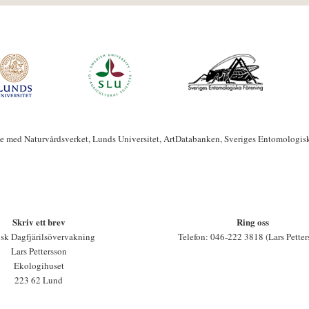
te med Naturvårdsverket, Lunds Universitet, ArtDatabanken, Sveriges Entomologis
Skriv ett brev
Ring oss
sk Dagfjärilsövervakning
Telefon: 046-222 3818 (Lars Petter
Lars Pettersson
Ekologihuset
223 62 Lund