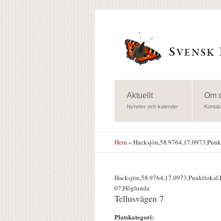
Hoppa till huvudinnehåll
Aktuellt
Om 
Nyheter och kalender
Kontak
Hem
» Hacksjön,58.9764,17.0973,Punkt
Hacksjön,58.9764,17.0973,Punktlokal,R
07,Höglunda
Tellusvägen 7
Platskategori: