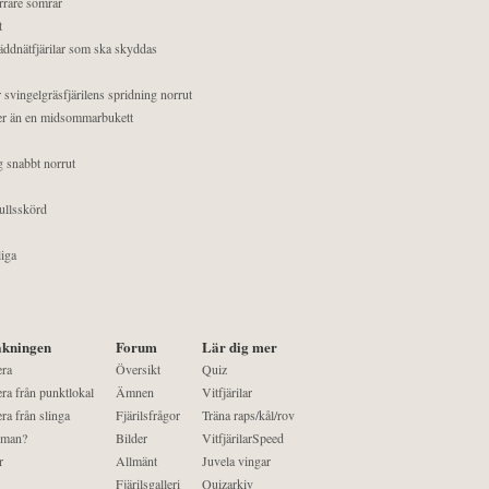
orrare somrar
t
äddnätfjärilar som ska skyddas
 svingelgräsfjärilens spridning norrut
mer än en midsommarbukett
g snabbt norrut
ullsskörd
liga
kningen
Forum
Lär dig mer
era
Översikt
Quiz
ra från punktlokal
Ämnen
Vitfjärilar
ra från slinga
Fjärilsfrågor
Träna raps/kål/rov
 man?
Bilder
VitfjärilarSpeed
r
Allmänt
Juvela vingar
Fjärilsgalleri
Quizarkiv