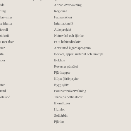
ide
Annan övervakning
ning
Regionalt
krivning
Faunaväkteri
e filerna
Internationellt
tokoll
Atlasprojekt
tokoll
Naturvård och fjärilar
 mer filer
EUs habitatdirektiv
aler
Arter med åtgärdsprogram
rta
Böcker, appar, material och länktips
idor
Boktips
Resurser på nätet
d
Fjärilsappar
Köpa fjärilsprylar
tten
Bygg själv
land
Pollinatörsövervakning
ötaland
Träna på pollinatörer
Blomflugor
Humlor
Solitärbin
Fjärilar