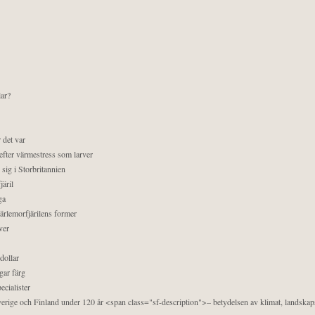
lar?
 det var
efter värmestress som larver
sig i Storbritannien
äril
ga
pärlemorfjärilens former
ver
dollar
gar färg
ecialister
 Sverige och Finland under 120 år <span class="sf-description">– betydelsen av klimat, landska