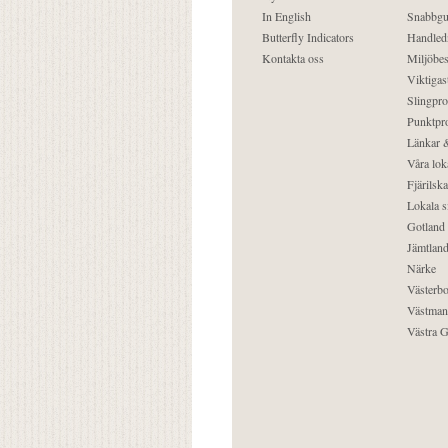
In English
Snabbgu
Butterfly Indicators
Handled
Kontakta oss
Miljöbes
Viktigast
Slingpro
Punktpro
Länkar &
Våra lok
Fjärilska
Lokala s
Gotland
Jämtlan
Närke
Västerbo
Västman
Västra G