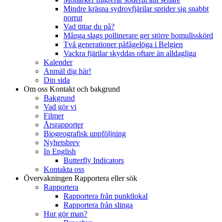
Mindre kräsna sydrovfjärilar sprider sig snabbt
norrut
Vad tittar du på?
Många slags pollinerare ger större bomullsskörd
Två generationer påfågelöga i Belgien
Vackra fjärilar skyddas oftare än alldagliga
Kalender
Anmäl dig här!
Din sida
Om oss
Kontakt och bakgrund
Bakgrund
Vad gör vi
Filmer
Årsrapporter
Biogeografisk uppföljning
Nyhetsbrev
In English
Butterfly Indicators
Kontakta oss
Övervakningen
Rapportera eller sök
Rapportera
Rapportera från punktlokal
Rapportera från slinga
Hur gör man?