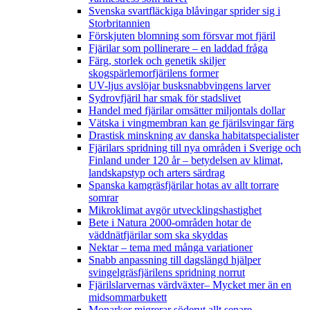
Svenska svartfläckiga blåvingar sprider sig i
Storbritannien
Förskjuten blomning som försvar mot fjäril
Fjärilar som pollinerare – en laddad fråga
Färg, storlek och genetik skiljer
skogspärlemorfjärilens former
UV-ljus avslöjar busksnabbvingens larver
Sydrovfjäril har smak för stadslivet
Handel med fjärilar omsätter miljontals dollar
Vätska i vingmembran kan ge fjärilsvingar färg
Drastisk minskning av danska habitatspecialister
Fjärilars spridning till nya områden i Sverige och
Finland under 120 år
– betydelsen av klimat,
landskapstyp och arters särdrag
Spanska kamgräsfjärilar hotas av allt torrare
somrar
Mikroklimat avgör utvecklingshastighet
Bete i Natura 2000-områden hotar de
väddnätfjärilar som ska skyddas
Nektar – tema med många variationer
Snabb anpassning till dagslängd hjälper
svingelgräsfjärilens spridning norrut
Fjärilslarvernas värdväxter– Mycket mer än en
midsommarbukett
Monarker migrerar söderut allt senare