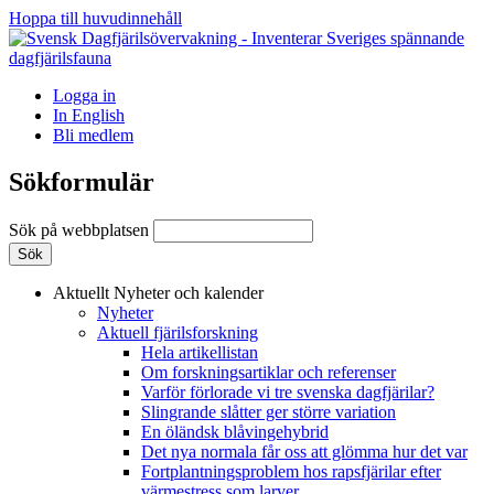
Hoppa till huvudinnehåll
Logga in
In English
Bli medlem
Sökformulär
Sök på webbplatsen
Aktuellt
Nyheter och kalender
Nyheter
Aktuell fjärilsforskning
Hela artikellistan
Om forskningsartiklar och referenser
Varför förlorade vi tre svenska dagfjärilar?
Slingrande slåtter ger större variation
En öländsk blåvingehybrid
Det nya normala får oss att glömma hur det var
Fortplantningsproblem hos rapsfjärilar efter
värmestress som larver