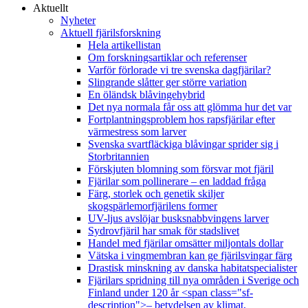
Aktuellt
Nyheter
Aktuell fjärilsforskning
Hela artikellistan
Om forskningsartiklar och referenser
Varför förlorade vi tre svenska dagfjärilar?
Slingrande slåtter ger större variation
En öländsk blåvingehybrid
Det nya normala får oss att glömma hur det var
Fortplantningsproblem hos rapsfjärilar efter
värmestress som larver
Svenska svartfläckiga blåvingar sprider sig i
Storbritannien
Förskjuten blomning som försvar mot fjäril
Fjärilar som pollinerare – en laddad fråga
Färg, storlek och genetik skiljer
skogspärlemorfjärilens former
UV-ljus avslöjar busksnabbvingens larver
Sydrovfjäril har smak för stadslivet
Handel med fjärilar omsätter miljontals dollar
Vätska i vingmembran kan ge fjärilsvingar färg
Drastisk minskning av danska habitatspecialister
Fjärilars spridning till nya områden i Sverige och
Finland under 120 år <span class="sf-
description">– betydelsen av klimat,