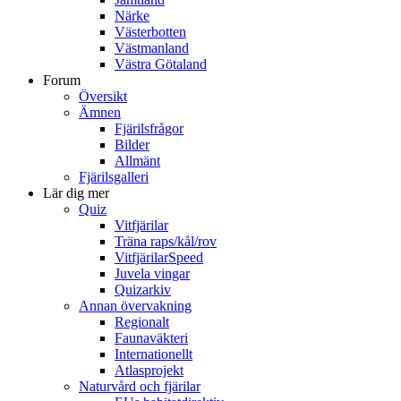
Närke
Västerbotten
Västmanland
Västra Götaland
Forum
Översikt
Ämnen
Fjärilsfrågor
Bilder
Allmänt
Fjärilsgalleri
Lär dig mer
Quiz
Vitfjärilar
Träna raps/kål/rov
VitfjärilarSpeed
Juvela vingar
Quizarkiv
Annan övervakning
Regionalt
Faunaväkteri
Internationellt
Atlasprojekt
Naturvård och fjärilar