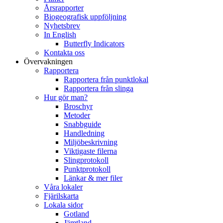
Årsrapporter
Biogeografisk uppföljning
Nyhetsbrev
In English
Butterfly Indicators
Kontakta oss
Övervakningen
Rapportera
Rapportera från punktlokal
Rapportera från slinga
Hur gör man?
Broschyr
Metoder
Snabbguide
Handledning
Miljöbeskrivning
Viktigaste filerna
Slingprotokoll
Punktprotokoll
Länkar & mer filer
Våra lokaler
Fjärilskarta
Lokala sidor
Gotland
Jämtland