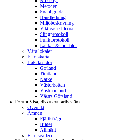
Broschyr
Metoder
Snabbguide
Handledning
Miljöbeskrivning
Viktigaste filerna
Slingprotokoll
Punktprotokoll
Länkar & mer filer
Våra lokaler
Fjärilskarta
Lokala sidor
Gotland
Jämtland
Närke
Västerbotten
Västmanland
Västra Götaland
Forum
Visa, diskutera, artbestäm
Översikt
Ämnen
Fjärilsfrågor
Bilder
Allmänt
Fjärilsgalleri