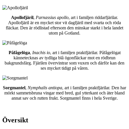
Apollofjäril
,
Parnassius apollo
, art i familjen riddarfjärilar.
Apollofjäril är en mycket stor vit dagfjäril med svarta och röda
fläckar. Den är rödlistad eftersom den minskar starkt i hela landet
utom på Gotland.
Påfågelöga
,
Inachis io
, art i familjen praktfjärilar. Påfågelögat
kännetecknas av tydliga blå ögonfläckar mot en rödbrun
bakgrundsfärg. Fjärilen övervintrar som vuxen och därför kan den
ses mycket tidigt på våren.
Sorgmantel
,
Nymphalis antiopa
, art i familjen praktfjärilar. Den har
mörkt sammetsbruna vingar med bred, gul ytterkant och äter bland
annat sav och rutten frukt. Sorgmantel finns i hela Sverige.
Översikt