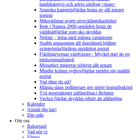
landskapstyp och arters särdrag</span>
Spanska kamgräsfjärilar hotas av allt torrare
somrar
Mikroklimat avgör utvecklingshastighet
Bete i Natura 2000-områden hotar de
väddnätfjärilar som ska skyddas
Nektar – tema med många variationer
Snabb anpassning till dagslängd hjälper
svingelgräsfjärilens spridning norrut
Fjärilslarvernas värdväxter– Mycket mer än en
midsommarbukett
Monarker migrerar söderut allt senare
Mindre kräsna sydrovfjärilar sprider sig snabbt
norrut
Vad tittar du på?
Många slags pollinerare ger större bomullsskörd
Två generationer påfågelöga i Belgien
Vackra fjärilar skyddas oftare än alldagliga
Kalender
Anmäl dig här!
Din sida
Om oss
Bakgrund
Vad gör vi
Filmer