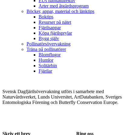
EUs habitatdirektiv
Arter med åtgärdsprogram
Böcker, appar, material och länktips
Boktips
Resurser på nätet
Fjärilsappar
Köpa fjärilsprylar
Bygg själv
Pollinatörsövervakning
Träna på pollinatörer
Blomflugor
Humlor
Solitärbin
Fjärilar
Svensk Dagfjärilsövervakning utförs i samarbete med
Naturvårdsverket, Lunds Universitet, ArtDatabanken, Sveriges
Entomologiska Förening och Butterfly Conservation Europe.
Skriv ett brev
Ring oss