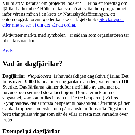
Vill ni att vi berättar om projektet hos er? Eller ha ett föredrag om
fjärilar i allmänhet? Håller ni kanske på att sätta ihop programmet
inför vårens möten i en krets av Naturskyddsföreningen, ett
entomologisk förening eller kanske en fågelklubb?
Skicka epost
eller ring så ser vi om det går att ordna.
Aktiviteter märkta med symbolen
är sådana som organisatören tar
ut en kostnad för.
Arkiv
Vad är dagfjärilar?
Dagfjärilar
,
rhopalocera
, är huvudsakligen dagaktiva fjärilar. Det
finns över
19 000
kända arter dagfjärilar i världen, varav cirka
110
i
Sverige. Dagfjärilarna känner dofter med hjälp av antenner på
huvudet och ser med stora facettögon. Dom äter nektar med
sugsnabel, som kan rullas in och ut. De tre benparen (två hos
Nymphalidae, där är första benparet tillbakabildat!) återfinns på den
slanka kroppens undersida och på ovansidan finns ofta färgstarka
brett triangulära vingar som när de vilar är resta mot varandra över
ryggen.
Exempel på dagfjärilar