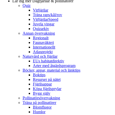
Lär dig mer
Dagfjärilar & pollinatörer
Quiz
Vitfjärilar
Träna raps/kål/rov
VitfjärilarSpeed
Juvela vingar
Quizarkiv
Annan övervakning
Regionalt
Faunaväkteri
Internationellt
Atlasprojekt
Naturvård och fjärilar
EUs habitatdirektiv
Arter med åtgärdsprogram
Böcker, appar, material och länktips
Boktips
Resurser på nätet
Fjärilsappar
Köpa fjärilsprylar
Bygg själv
Pollinatörsövervakning
Träna på pollinatörer
Blomflugor
Humlor